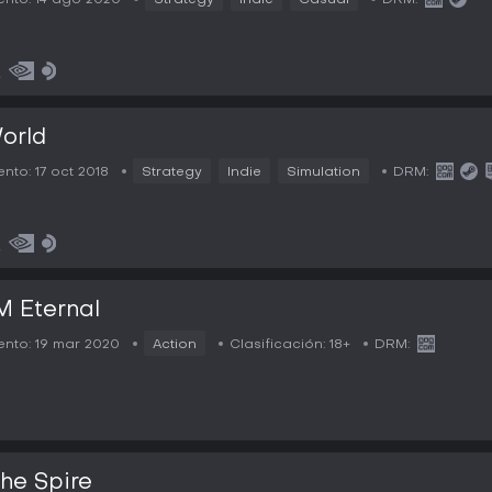
nto:
14 ago 2020
Strategy
Indie
Casual
DRM:
orld
nto:
17 oct 2018
Strategy
Indie
Simulation
DRM:
 Eternal
nto:
19 mar 2020
Action
Clasificación:
18+
DRM:
the Spire