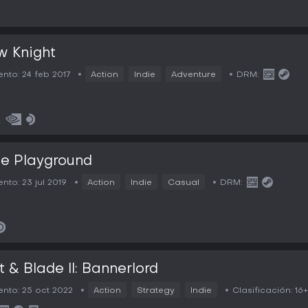
w Knight
nto:
24 feb 2017
Action
Indie
Adventure
DRM:
e Playground
nto:
23 jul 2019
Action
Indie
Casual
DRM:
 & Blade II: Bannerlord
nto:
25 oct 2022
Action
Strategy
Indie
Clasificación:
16+