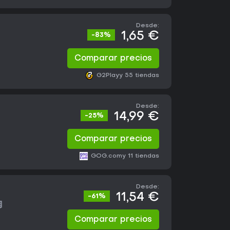
Desde:
1,65 €
-83%
Comparar precios
G2Play
y 55 tiendas
Desde:
14,99 €
-25%
Comparar precios
GOG.com
y 11 tiendas
Desde:
11,54 €
-61%
Comparar precios