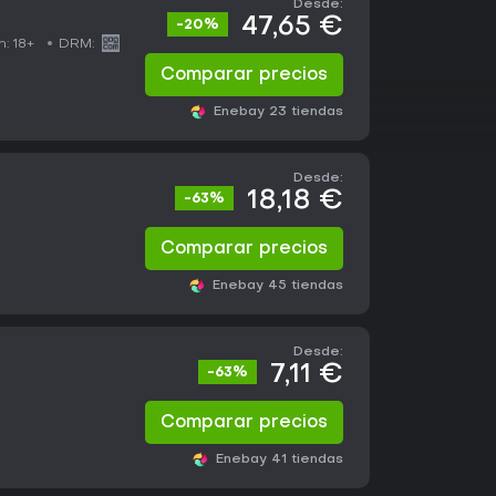
Desde:
47,65 €
-20%
n:
18+
DRM:
Comparar precios
Eneba
y 23 tiendas
Desde:
18,18 €
-63%
Comparar precios
Eneba
y 45 tiendas
Desde:
7,11 €
-63%
Comparar precios
Eneba
y 41 tiendas