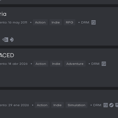
ria
nto:
16 may 2011
Action
Indie
RPG
DRM:
ACED
nto:
14 abr 2026
Action
Indie
Adventure
DRM:
nto:
29 ene 2026
Action
Indie
Simulation
DRM: