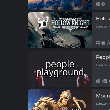
Hollo
Lanzamie
Peopl
Lanzamie
Mount
Lanzamie