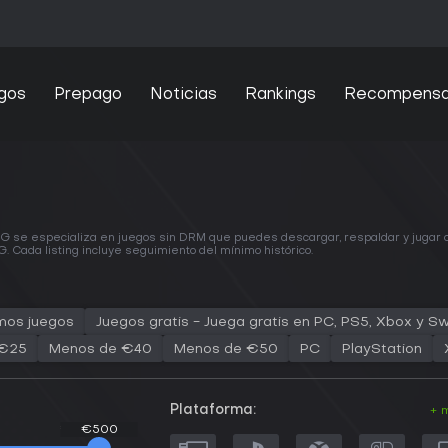
gos
Prepago
Noticias
Rankings
Recompens
 se especializa en juegos sin DRM que puedes descargar, respaldar y jugar off
 Cada listing incluye seguimiento del
mínimo histórico
.
mos juegos
Juegos gratis - Juega gratis en PC, PS5, Xbox y Sw
 €25
Menos de €40
Menos de €50
PC
PlayStation
Plataforma:
+ 
€500
€500