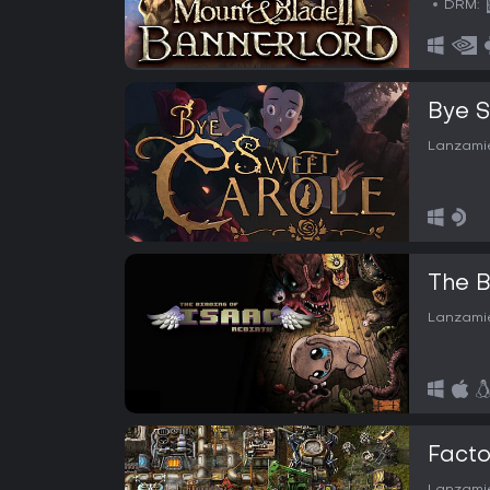
DRM:
Bye 
Lanzamie
The B
Lanzamie
Facto