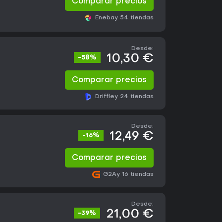
Comparar precios
Eneba
y 54 tiendas
Desde:
10,30 €
-58%
Comparar precios
Driffle
y 24 tiendas
Desde:
12,49 €
-16%
Comparar precios
G2A
y 16 tiendas
Desde:
21,00 €
-39%