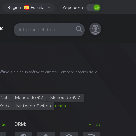
Region:
España
Keyshops:
Todas las plataformas
as
line sin ningún software cliente. Compara precios de la
itch
Menos de €5
Menos de €10
+ más
Xbox
Nintendo Switch
DRM:
más
+ más