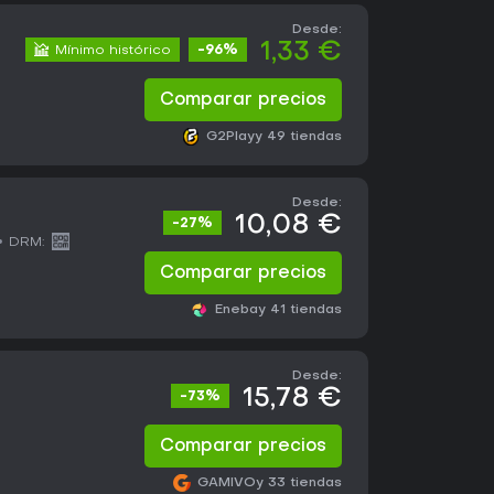
Desde:
1,33 €
Mínimo histórico
-96%
Comparar precios
G2Play
y 49 tiendas
Desde:
10,08 €
-27%
DRM:
Comparar precios
Eneba
y 41 tiendas
Desde:
15,78 €
-73%
Comparar precios
GAMIVO
y 33 tiendas