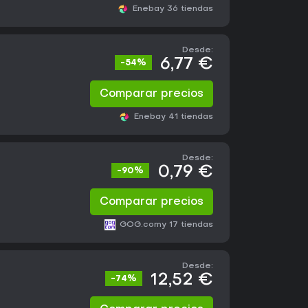
Eneba
y 36 tiendas
Desde:
6,77 €
-54%
Comparar precios
Eneba
y 41 tiendas
Desde:
0,79 €
-90%
Comparar precios
GOG.com
y 17 tiendas
Desde:
12,52 €
-74%