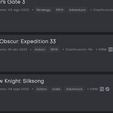
r's Gate 3
nto:
03 ago 2023
Strategy
RPG
Adventure
Clasificació
 Obscur: Expedition 33
nto:
24 abr 2025
Action
RPG
Clasificación:
18+
DRM:
w Knight: Silksong
nto:
04 sept 2025
Action
Indie
Adventure
DRM: