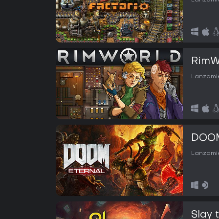
Lanzamie
RimW
Lanzamie
DOOM
Lanzamie
Slay 