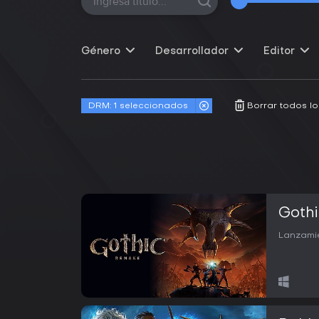
Género
Desarrollador
Editor
DRM:
1 seleccionados
Borrar todos los
Gothi
Lanzamie