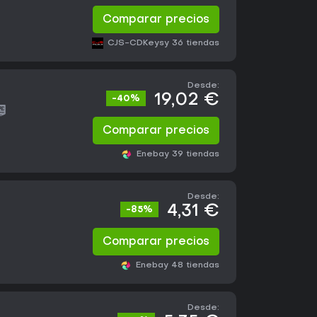
Comparar precios
CJS-CDKeys
y 36 tiendas
Desde:
19,02 €
-40%
Comparar precios
Eneba
y 39 tiendas
Desde:
4,31 €
-85%
Comparar precios
Eneba
y 48 tiendas
Desde: