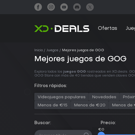
Ofertas
Jue
Inicio
Juegos
Mejores juegos de GOG
Mejores juegos de GOG
Explora todos los
juegos GOG
rastreados en XD.deals. GOG
GOG Store con
más de 40 tiendas
que venden claves GOG.
Filtros rápidos:
Videojuegos populares
Novedades
Próxi
Menos de €15
Menos de €20
Menos de
Buscar:
Precio:
€0
€0