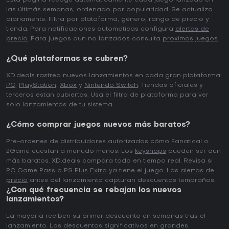
Esta página recoge automáticamente cada juego lanzado en
las últimás semanas, ordenado por popularidad. Se actualiza
diariamente. Filtra por plataforma, género, rango de precio y
tienda. Para notificaciones automaticas configura
alertas de
precio
. Para juegos aun no lanzados consulta
proximos juegos
.
¿Qué plataformas se cubren?
XD.deals rastrea nuevos lanzamientos en cada gran plataforma:
PC
,
PlayStation
,
Xbox
y
Nintendo Switch
. Tiendas oficiales y
terceros estan cubiertos. Usa el filtro de plataforma para ver
solo lanzamientos de tu sistema.
¿Cómo comprar juegos nuevos más baratos?
Pre-ordenes de distribuidores autorizados cómo Fanatical o
2Game cuestan a menudo menos. Los
keyshops
pueden ser aun
más baratos. XD.deals compara todo en tiempo real. Revisa si
PC Game Pass
o
PS Plus Extra
ya tiene el juego. Las
alertas de
precio
antes del lanzamiento capturan descuentos tempraños.
¿Con qué frecuencia se rebajan los nuevos
lanzamientos?
La mayoria reciben su primer descuento en semanas tras el
lanzamiento. Los descuentos significativos en grandes