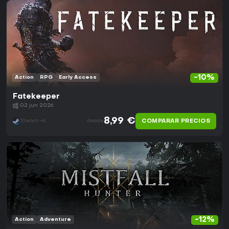
-10%
Action
RPG
Early Access
Fatekeeper
02 jun 2026
8,99 €
COMPARAR PRECIOS
Steam +6
desde
-12%
Action
Adventure