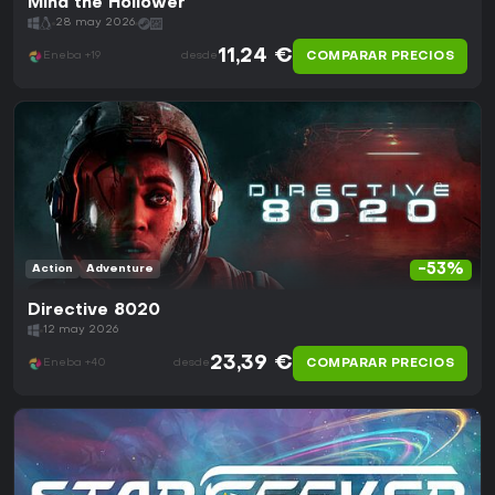
Mina the Hollower
28 may 2026
11,24 €
COMPARAR PRECIOS
Eneba +19
desde
-53%
Action
Adventure
Directive 8020
12 may 2026
23,39 €
COMPARAR PRECIOS
Eneba +40
desde