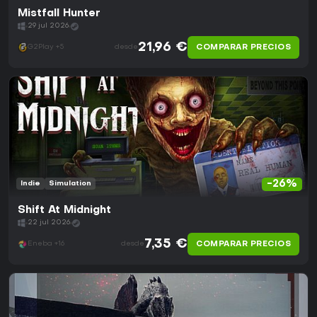
Mistfall Hunter
29 jul 2026
21,96 €
COMPARAR PRECIOS
G2Play +5
desde
-26%
Indie
Simulation
Shift At Midnight
22 jul 2026
7,35 €
COMPARAR PRECIOS
Eneba +16
desde