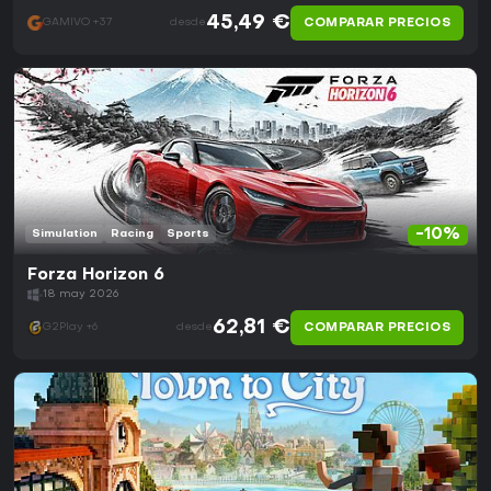
45,49 €
COMPARAR PRECIOS
GAMIVO +37
desde
-10%
Simulation
Racing
Sports
Forza Horizon 6
18 may 2026
62,81 €
COMPARAR PRECIOS
G2Play +6
desde