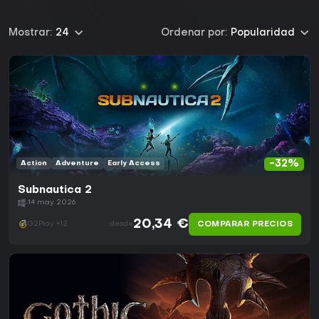
Mostrar:
24
Ordenar por:
Popularidad
-32%
Action
Adventure
Early Access
Subnautica 2
14 may 2026
20,34 €
COMPARAR PRECIOS
G2Play +12
desde