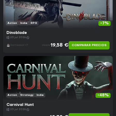
-7%
Action
Indie
RPG
Dinoblade
23 jul 2026
19,58 €
COMPARAR PRECIOS
Gameseal +7
desde
-48%
Action
Strategy
Indie
Carnival Hunt
23 jul 2026