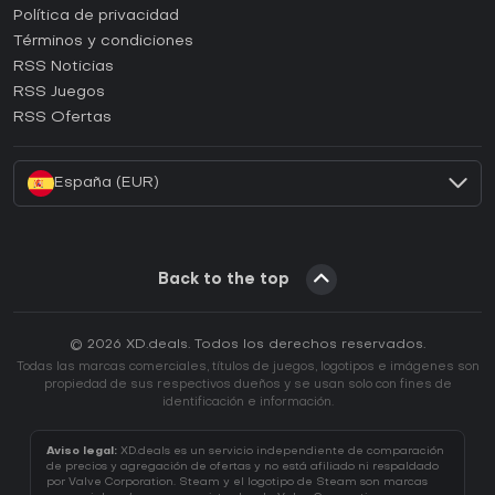
¿Cómo activar una CD Key de Epic Games?
Política de privacidad
Términos y condiciones
¿Cómo activar una CD Key de GOG?
RSS Noticias
¿Cómo activar una CD Key de Ubisoft Connect?
RSS Juegos
¿Cómo activar una CD Key de EA App?
RSS Ofertas
¿Cómo activar una CD Key de Battle.net?
España (EUR)
Back to the top
© 2026 XD.deals. Todos los derechos reservados.
Todas las marcas comerciales, títulos de juegos, logotipos e imágenes son
propiedad de sus respectivos dueños y se usan solo con fines de
identificación e información.
Aviso legal:
XD.deals es un servicio independiente de comparación
de precios y agregación de ofertas y no está afiliado ni respaldado
por Valve Corporation. Steam y el logotipo de Steam son marcas