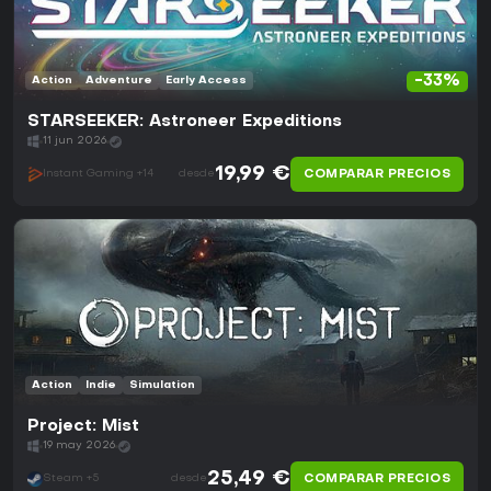
-33%
Action
Adventure
Early Access
STARSEEKER: Astroneer Expeditions
11 jun 2026
19,99 €
COMPARAR PRECIOS
Instant Gaming +14
desde
Action
Indie
Simulation
Project: Mist
19 may 2026
25,49 €
COMPARAR PRECIOS
Steam +5
desde