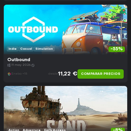
-55%
Indie
Casual
Simulation
Outbound
11 may 2026
11,22 €
COMPARAR PRECIOS
Eneba +18
desde
-8%
Action
Adventure
Early Access