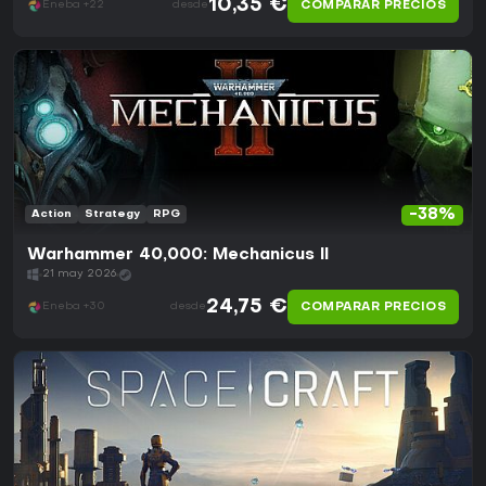
10,35 €
COMPARAR PRECIOS
Eneba +22
desde
-38%
Action
Strategy
RPG
Warhammer 40,000: Mechanicus II
21 may 2026
24,75 €
COMPARAR PRECIOS
Eneba +30
desde