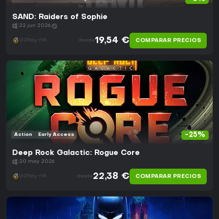
SAND: Raiders of Sophie
22 jun 2026
19,54 €
COMPARAR PRECIOS
G2Play +14
desde
-25%
Action
Early Access
Deep Rock Galactic: Rogue Core
20 may 2026
22,38 €
COMPARAR PRECIOS
G2Play +14
desde