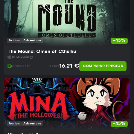
-45%
Action
Adventure
The Mound: Omen of Cthulhu
15 jul 2026
16,21 €
COMPARAR PRECIOS
Difmark +39
desde
-45%
Action
Adventure