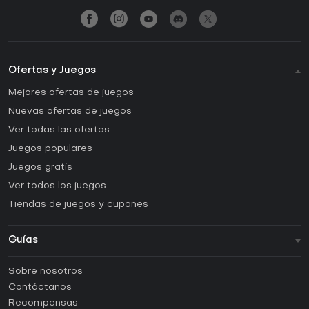
Ofertas y Juegos
Mejores ofertas de juegos
Nuevas ofertas de juegos
Ver todas las ofertas
Juegos populares
Juegos gratis
Ver todos los juegos
Tiendas de juegos y cupones
Guías
FAQ
Sobre nosotros
Guías y tutoriales
Contáctanos
¿Cómo activar una CD Key de Steam?
Recompensas