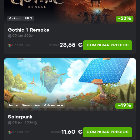
-52%
Action
RPG
Gothic 1 Remake
05 jun 2026
23,65 €
COMPARAR PRECIOS
Eneba +33
desde
-49%
Indie
Simulation
Adventure
Solarpunk
08 jun 2026
11,60 €
COMPARAR PRECIOS
Eneba +34
desde