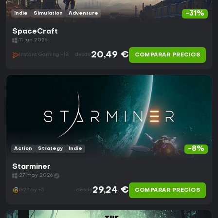
-31%
Indie
Simulation
Adventure
SpaceCraft
11 jun 2026
20,49 €
COMPARAR PRECIOS
Instant Gaming +18
desde
-8%
Action
Strategy
Indie
Starminer
27 may 2026
29,24 €
COMPARAR PRECIOS
G2Play +5
desde