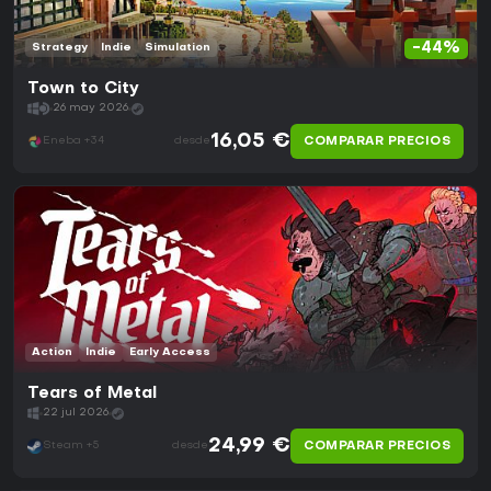
-44%
Strategy
Indie
Simulation
Town to City
26 may 2026
16,05 €
COMPARAR PRECIOS
Eneba +34
desde
Action
Indie
Early Access
Tears of Metal
22 jul 2026
24,99 €
COMPARAR PRECIOS
Steam +5
desde