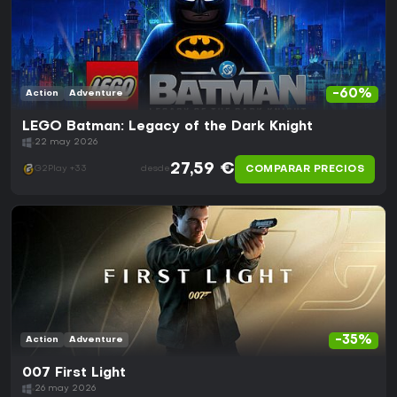
-60%
Action
Adventure
LEGO Batman: Legacy of the Dark Knight
22 may 2026
27,59 €
COMPARAR PRECIOS
G2Play +33
desde
-35%
Action
Adventure
007 First Light
26 may 2026