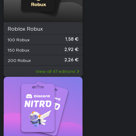
Roblox Robux
1,58 €
100 Robux
2,92 €
150 Robux
2,26 €
200 Robux
View all
47
editions