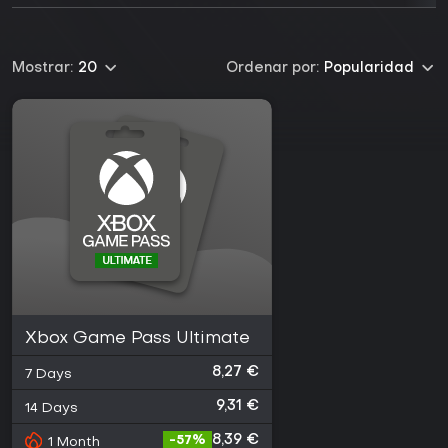
Mostrar:
20
Ordenar por:
Popularidad
Xbox Game Pass Ultimate
8,27 €
7 Days
9,31 €
14 Days
8,39 €
-
57
%
1 Month