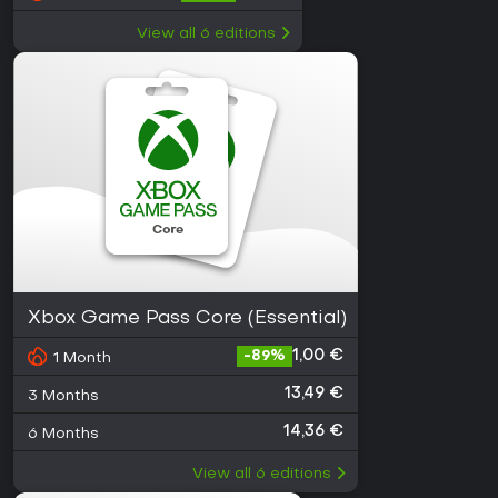
View all
6
editions
Xbox Game Pass Core (Essential)
1,00 €
-
89
%
1 Month
13,49 €
3 Months
14,36 €
6 Months
View all
6
editions