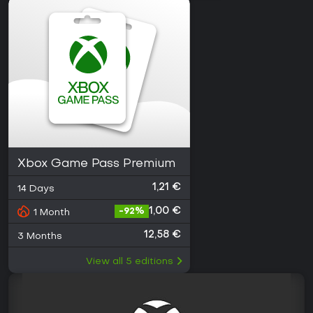
Xbox Game Pass Premium
1,21 €
14 Days
1,00 €
-
92
%
1 Month
12,58 €
3 Months
View all
5
editions