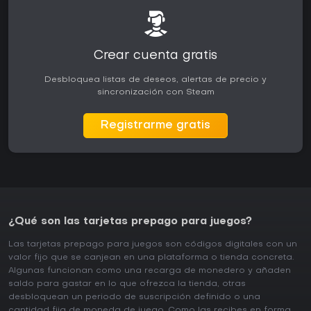
Crear cuenta gratis
Desbloquea listas de deseos, alertas de precio y
sincronización con Steam
Registrarme gratis
¿Qué son las tarjetas prepago para juegos?
Las tarjetas prepago para juegos son códigos digitales con un
valor fijo que se canjean en una plataforma o tienda concreta.
Algunas funcionan como una recarga de monedero y añaden
saldo para gastar en lo que ofrezca la tienda, otras
desbloquean un periodo de suscripción definido o una
cantidad fija de moneda de juego. Como las recibes en forma