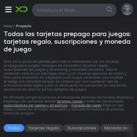
Todas
Inicio
Prepaids
Todas las tarjetas prepago para juegos:
tarjetas regalo, suscripciones y moneda
de juego
Este es tu punto de partida para todo lo relacionado con las tarjetas
prepago para juegos: recargas de monedero, tarjetas regalo,
suscripciones de juegos y streaming y monedas virtuales. Toda la
selección está en un solo lugar, clara y con muchas opciones de orden y
filtro, para encontrar en segundos justo lo que necesitas. Las tarjetas
prepago son cómodas porque se canjean por casi cualquier tipo de
entretenimiento digital, y con un descuento se convierten en una forma
excelente de ahorrar en tus compras de juegos.
En XD.deals comparas precios en directo de docenas de tiendas oficiales y
keyshops de confianza, desde
tarjetas regalo
y saldo de tienda hasta
suscripciones de juegos y streaming
y
moneda de juego
. Elige un tipo
abajo, ordena por el mejor descuento y consulta el historial de precios
antes de comprar.
Todos
Tarjetas regalo
Suscripciones
Moneda del ju