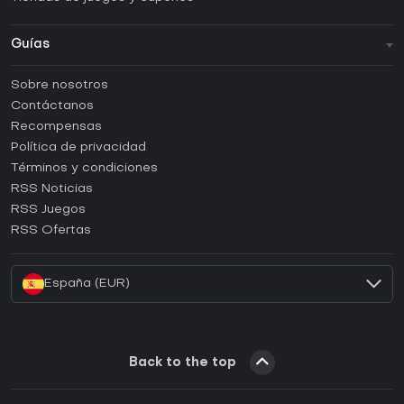
Guías
FAQ
Sobre nosotros
Guías y tutoriales
Contáctanos
¿Cómo activar una CD Key de Steam?
Recompensas
¿Cómo activar una CD Key de Epic Games?
Política de privacidad
Términos y condiciones
¿Cómo activar una CD Key de GOG?
RSS Noticias
¿Cómo activar una CD Key de Ubisoft Connect?
RSS Juegos
¿Cómo activar una CD Key de EA App?
RSS Ofertas
¿Cómo activar una CD Key de Battle.net?
España (EUR)
Back to the top