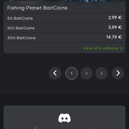
Fishing Planet BaitCoins
2,99 €
50 BaitCoins
5,99 €
100 BaitCoins
14,79 €
300 BaitCoins
View all
6
editions
1
2
3