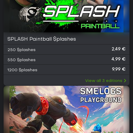
SPLASH Paintball $plashes
2,49 €
250 $plashes
4,99 €
550 $plashes
9,99 €
1200 $plashes
View all
3
editions