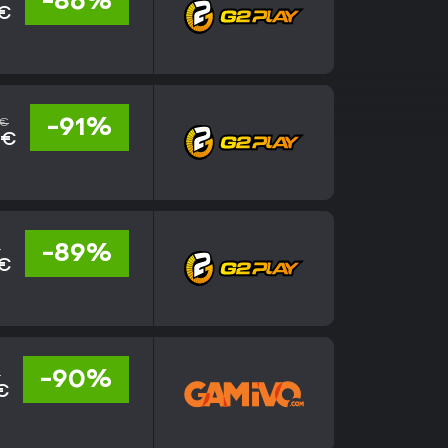
-86%
 €
 €
-91%
 €
€
-89%
 €
€
-90%
 €