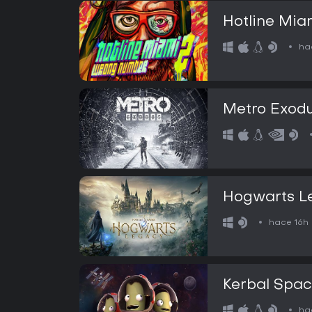
Hotline Mia
ha
Metro Exod
Hogwarts L
hace 16h
Kerbal Spa
ha