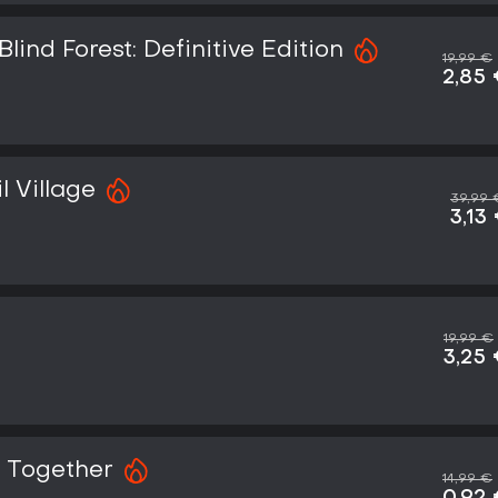
Blind Forest: Definitive Edition
19,99 €
2,85
l Village
39,99 
3,13
19,99 €
3,25
e Together
14,99 €