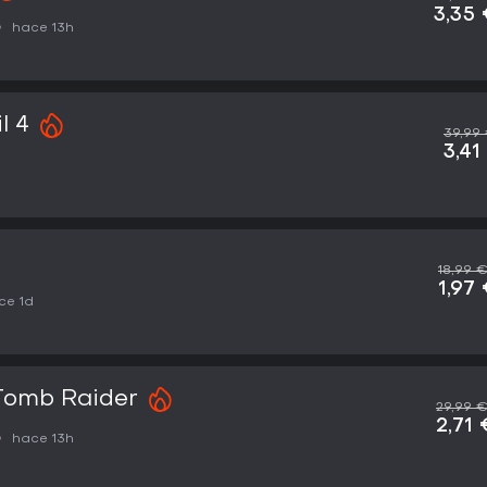
3,35
hace 13h
l 4
39,99
3,41
18,99 
1,97
ce 1d
 Tomb Raider
29,99 
2,71
hace 13h