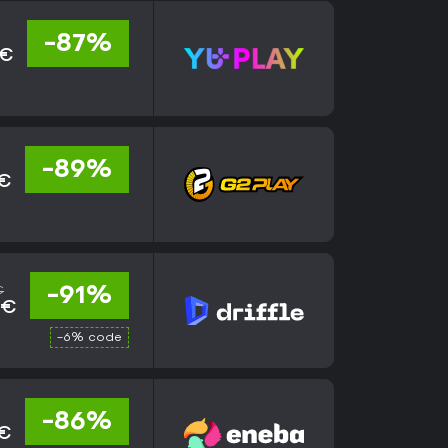
-87%
 €
-89%
 €
€
-91%
 €
-6% code
-86%
 €