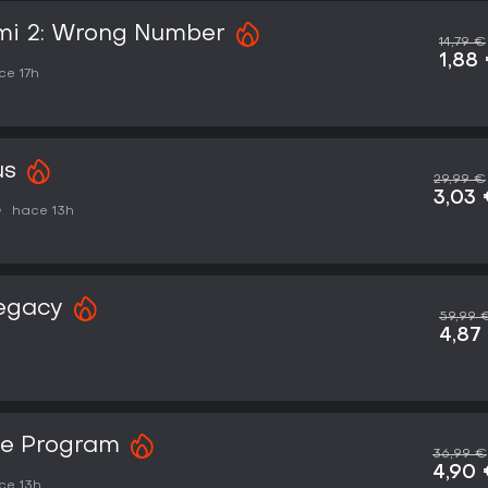
mi 2: Wrong Number
14,79 €
1,88
ce 17h
us
29,99 €
3,03
hace 13h
egacy
59,99 
4,87
ce Program
36,99 €
4,90
ce 13h