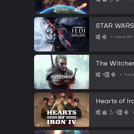
STAR WARS J
hace 13h
The Witcher
hace
Hearts of Ir