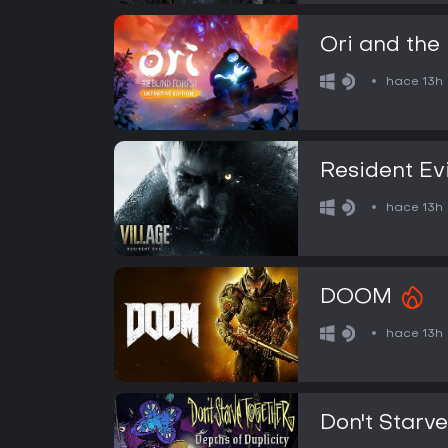
Ori and the 
hace 13h
Resident Evi
hace 13h
DOOM
hace 13h
Don't Starv