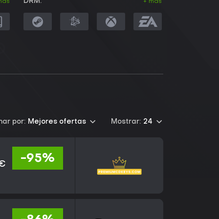
DRM:
más
+ más
ar por:
Mejores ofertas
Mostrar:
24
-95%
 €