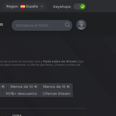
Region:
España
Keyshops:
Todas las plataformas
as
as de precio en tiempo real y
flash sales de Steam
, Epic
cio para encontrar tu oferta perfecta. ¡Únete a miles de
5 €
Menos de 10 €
Menos de 15 €
90%+ descuento
Ofertas Steam