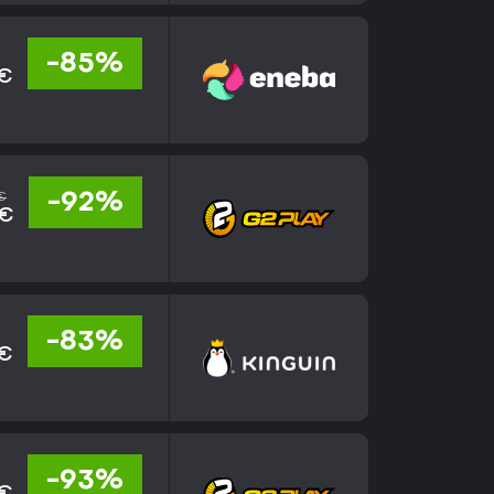
-85%
 €
€
-92%
 €
-83%
 €
-93%