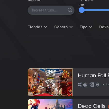
Buscar:
Precio:
€0
€0
Tiendas
Género
Tipo
Deve
Human Fall 
h
Dead Cells