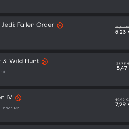
edi: Fallen Order
39,99 €
5,23
 3: Wild Hunt
29,99 
5,47
 1d
on IV
49,99 €
7,29
hace 13h