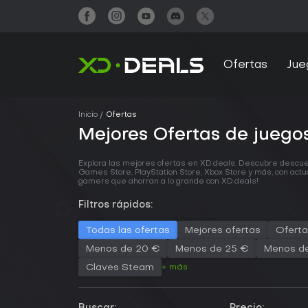
Ofertas
Jue
Inicio
Ofertas
Mejores Ofertas de juego
Explora las mejores ofertas en XD.deals. Descubre descu
Games Store, PlayStation Store, Xbox Store y más, con actua
gamers que ahorran a lo grande con XD.deals!
Filtros rápidos:
Todas las ofertas
Mejores ofertas
Oferta
Menos de 20 €
Menos de 25 €
Menos d
+ más
Claves Steam