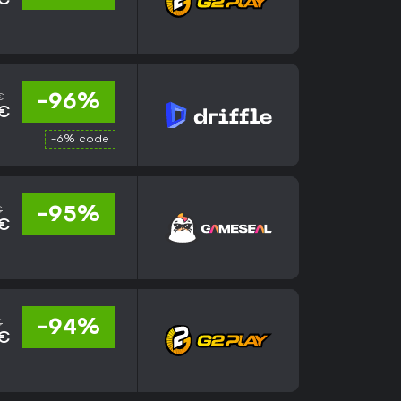
 €
€
-96%
 €
-6% code
€
-95%
 €
€
-94%
 €