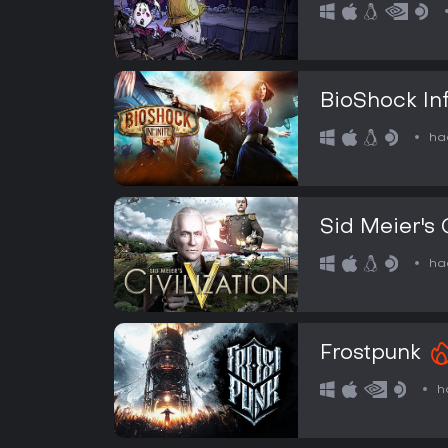
BioShock Inf
ha
Sid Meier's 
ha
Frostpunk
h