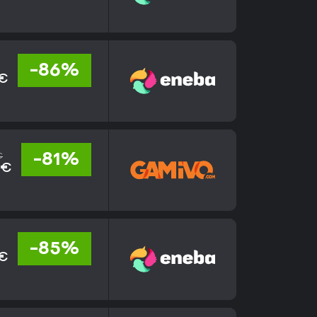
-86%
 €
€
-81%
 €
-85%
 €