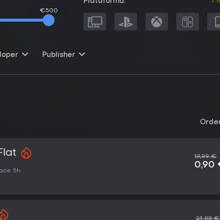
Plataforma:
+ 
€500
€500
loper
Publisher
Orden
Flat
19,99 €
0,90
ace 5h
24,99 €