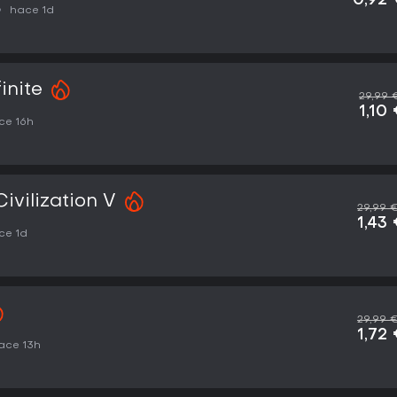
0,92
hace 1d
inite
29,99 
1,10
ce 16h
Civilization V
29,99 
1,43
ce 1d
29,99 
1,72
ace 13h