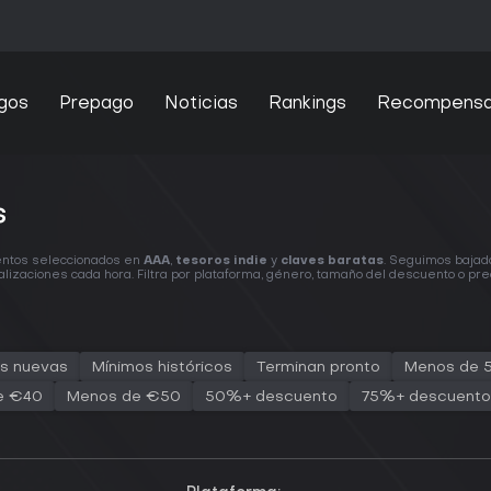
gos
Prepago
Noticias
Rankings
Recompens
s
entos seleccionados en
AAA
,
tesoros indie
y
claves baratas
. Seguimos bajad
lizaciones cada hora. Filtra por plataforma, género, tamaño del descuento o pre
s nuevas
Mínimos históricos
Terminan pronto
Menos de 
e €40
Menos de €50
50%+ descuento
75%+ descuento