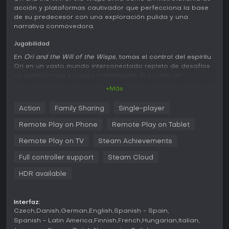
acción y plataformas cautivador que perfecciona la base
de su predecesor con una exploración pulida y una
narrativa conmovedora.
Jugabilidad
En
Ori and the Will of the Wisps
, tomas el control del espíritu
Ori en un vasto mundo interconectado repleto de desafíos
de plataformas y puzles ambientales. El núcleo del
gameplay gira en torno a saltos precisos, dashes y planeos
+Más
para sortear paisajes complejos, mientras que las nuevas
habilidades desbloquean zonas antes inalcanzables al
Action
Family Sharing
Single-player
puro estilo Metroidvania. El combate exige reflejos rápidos
frente a enemigos variados, con herramientas como
Remote Play on Phone
Remote Play on Tablet
ráfagas de energía y armas espirituales que mejoras con el
tiempo. La exploración invita a regresar para hallar
Remote Play on TV
Steam Achievements
coleccionables ocultos y misiones secundarias, todo sobre
Full controller support
Steam Cloud
fondos pintados a mano que cambian dinámicamente con
la historia.
HDR available
Los controles priorizan un movimiento fluido, con
habilidades como double jump, bash y burrow que
Interfaz:
fomentan soluciones creativas. Los puzles suelen implicar
Czech
Danish
German
English
Spanish - Spain
manipular elementos como agua o arena, con un timing
Spanish - Latin America
Finnish
French
Hungarian
Italian
impecable y buena percepción espacial. Los combates