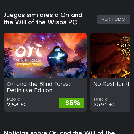
Juegos similares a Ori and
VER TODO
the Will of the Wisps PC
Ori and the Blind Forest:
No Rest for th
Definitive Edition
19,20 €
39,86 €
-85%
2,88 €
25,91 €
Noticias sobre Ori and the Will of the