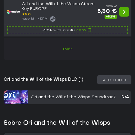
Ori and the Will of the Wisps Steam
29,99 €
Key EUROPE
5,30 €
★
5.0
-82%
hace 1d
DRM:
copy
-10% with XDD10
+Más
Ori and the Will of the Wisps DLC (1)
VER TODO
Ori and the Will of the Wisps Soundtrack
N/A
Sobre Ori and the Will of the Wisps