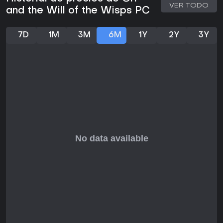
VER TODO
and the Will of the Wisps PC
7D
1M
3M
6M
1Y
2Y
3Y