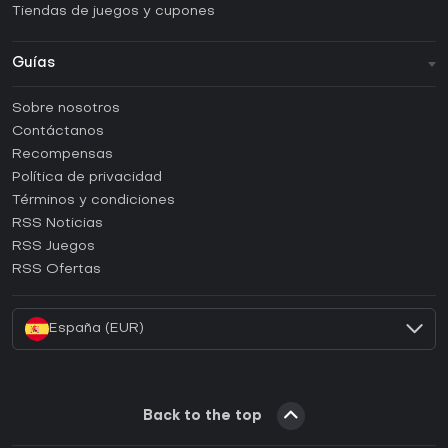
Tiendas de juegos y cupones
Guías
FAQ
Sobre nosotros
Guías y tutoriales
Contáctanos
¿Cómo activar una CD Key de Steam?
Recompensas
¿Cómo activar una CD Key de Epic Games?
Política de privacidad
Términos y condiciones
¿Cómo activar una CD Key de GOG?
RSS Noticias
¿Cómo activar una CD Key de Ubisoft Connect?
RSS Juegos
¿Cómo activar una CD Key de EA App?
RSS Ofertas
¿Cómo activar una CD Key de Battle.net?
España (EUR)
Back to the top