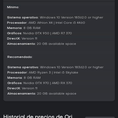
gran atractivo en 2026. Los críticos lo han ovacionado con
puntuaciones como 9.5 de
Game Informer
por su mundo
Mínimo:
impresionante y historia fantástica, y 9 de
IGN
como secuela
de primer nivel. Los jugadores resaltan su profundidad
Sistema operativo:
Windows 10 Version 18362.0 or higher
emocional y plataformas pulidas, aunque algunos
Procesador:
AMD Athlon X4 | Intel Core i5 4460
mencionan fallos técnicos ocasionales en hardware
Memoria:
8 GB RAM
antiguo.
Gráficos:
Nvidia GTX 950 | AMD R7 370
DirectX:
Version 11
Si te gustan los Metroidvanias con controles precisos y
enfoque narrativo, este ofrece un valor duradero sin
Almacenamiento:
20 GB available space
actualizaciones continuas ni elementos live service. Es una
opción sólida para quienes buscan una aventura completa
Recomendado:
y autocontenida, lejos del grinding interminable.
Sistema operativo:
Windows 10 Version 18362.0 or higher
Procesador:
AMD Ryzen 3 | Intel i5 Skylake
Memoria:
8 GB RAM
Gráficos:
Nvidia GTX 970 | AMD RX 570
DirectX:
Version 11
Almacenamiento:
20 GB available space
Historial de precios de Ori