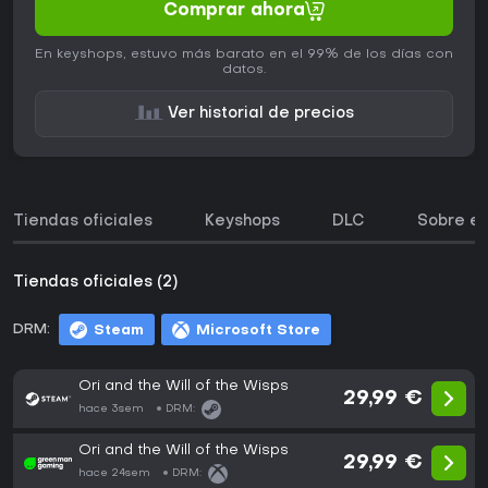
Comprar ahora
En keyshops, estuvo más barato en el 99% de los días con
datos.
Ver historial de precios
Tiendas oficiales
Keyshops
DLC
Sobre el
Tiendas oficiales (2)
DRM:
Steam
Microsoft Store
Ori and the Will of the Wisps
29,99 €
hace 3sem
DRM:
Ori and the Will of the Wisps
29,99 €
hace 24sem
DRM: