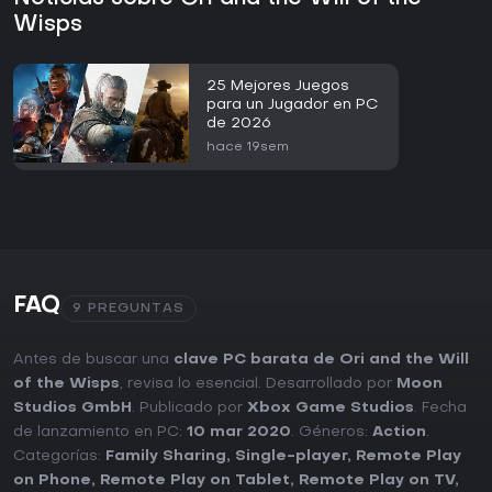
Wisps
25 Mejores Juegos
para un Jugador en PC
de 2026
hace 19sem
FAQ
9 PREGUNTAS
Antes de buscar una
clave PC barata de Ori and the Will
of the Wisps
, revisa lo esencial. Desarrollado por
Moon
Studios GmbH
. Publicado por
Xbox Game Studios
. Fecha
de lanzamiento en PC:
10 mar 2020
. Géneros:
Action
.
Categorías:
Family Sharing
,
Single-player
,
Remote Play
on Phone
,
Remote Play on Tablet
,
Remote Play on TV
,