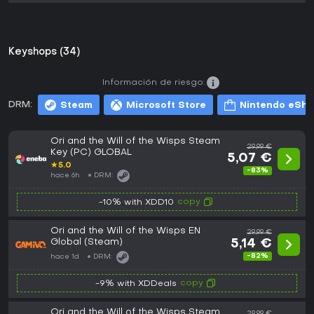
Keyshops (34)
Información de riesgo:
DRM:
Steam
Microsoft Store
Nintendo eSh
Ori and the Will of the Wisps Steam
29,99 €
Key (PC) GLOBAL
5,07 €
★
5.0
-83%
hace 6h
DRM:
copy
-10% with XDD10
Ori and the Will of the Wisps EN
29,99 €
Global (Steam)
5,14 €
-82%
hace 1d
DRM:
copy
-9% with XDDeals
Ori and the Will of the Wisps Steam
29,99 €