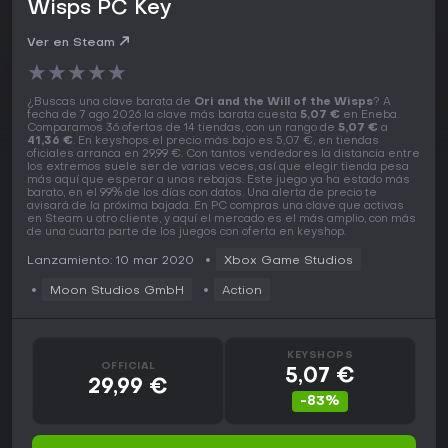
Wisps PC Key
Ver en Steam
★
★
★
★
★
¿Buscas una clave barata de
Ori and the Will of the Wisps
? A
fecha de 7 ago 2026 la clave más barata cuesta
5,07 €
en Eneba.
Comparamos 36 ofertas de 14 tiendas, con un rango de
5,07 €
a
41,36 €
. En keyshops el precio más bajo es 5,07 €, en tiendas
oficiales arranca en 29,99 €. Con tantos vendedores la distancia entre
los extremos suele ser de varias veces, así que elegir tienda pesa
más aquí que esperar a unas rebajas. Este juego ya ha estado más
barato, en el 99% de los días con datos. Una alerta de precio te
avisará de la próxima bajada. En PC compras una clave que activas
en Steam u otro cliente, y aquí el mercado es el más amplio, con más
de una cuarta parte de los juegos con oferta en keyshop.
Lanzamiento: 10 mar 2020
Xbox Game Studios
Moon Studios GmbH
Action
KEYSHOPS
OFFICIAL
5,07 €
29,99 €
-83%