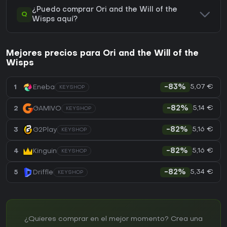
¿Puedo comprar Ori and the Will of the
Q
Wisps aquí?
Mejores precios para Ori and the Will of the
Wisps
5,07 €
1
Eneba
-83%
KEYSHOP
5,14 €
2
GAMIVO
-82%
KEYSHOP
5,16 €
3
G2Play
-82%
KEYSHOP
5,16 €
4
Kinguin
-82%
KEYSHOP
5,34 €
5
Driffle
-82%
KEYSHOP
¿Quieres comprar en el mejor momento? Crea una