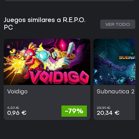
Juegos similares a R.E.P.O.
VER TODO
PC
Voidigo
Subnautica 2
4,57 €
29,91 €
-79%
0,96 €
20,34 €