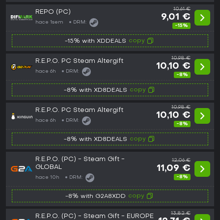
10,61 €
REPO (PC)
9,01 €
hace 1sem
DRM:
-15%
copy
-15% with XDDEALS
10,98 €
R.E.P.O. PC Steam Altergift
10,10 €
hace 6h
DRM:
-8%
copy
-8% with XD8DEALS
10,98 €
R.E.P.O. PC Steam Altergift
10,10 €
hace 6h
DRM:
-8%
copy
-8% with XD8DEALS
R.E.P.O. (PC) - Steam Gift -
12,06 €
GLOBAL
11,09 €
-8%
hace 10h
DRM:
copy
-8% with G2A8XDD
13,82 €
R.E.P.O. (PC) - Steam Gift - EUROPE