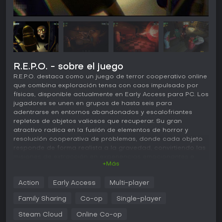
R.E.P.O. - sobre el juego
R.E.P.O. destaca como un juego de terror cooperativo online
que combina exploración tensa con caos impulsado por
físicas, disponible actualmente en Early Access para PC. Los
jugadores se unen en grupos de hasta seis para
adentrarse en entornos abandonados y escalofriantes
repletos de objetos valiosos que recuperar. Su gran
atractivo radica en la fusión de elementos de horror y
resolución cooperativa de problemas, donde cada objeto
responde de forma realista a la gravedad, convirtiendo las
misiones de extracción en experiencias emocionantes e
+Más
impredecibles. Este enfoque atrae a quienes buscan
multijugador que exija reflejos rápidos y trabajo en equipo
Action
Early Access
Multi-player
frente a amenazas sobrenaturales.
Family Sharing
Co-op
Single-player
Jugabilidad
En R.E.P.O., la jugabilidad gira en torno a explorar
Steam Cloud
Online Co-op