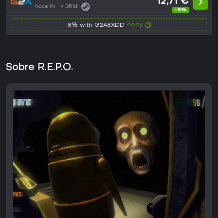
12,71 €
hace 9h
DRM:
-8%
copy
-8% with G2A8XDD
Sobre R.E.P.O.