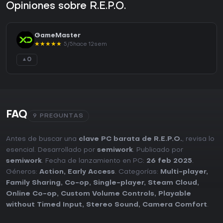
Opiniones sobre R.E.P.O.
GameMaster
★
★
★
★
★
5/5
hace 12sem
0
▲
FAQ
9 PREGUNTAS
Antes de buscar una
clave PC barata de R.E.P.O.
, revisa lo
esencial. Desarrollado por
semiwork
. Publicado por
semiwork
. Fecha de lanzamiento en PC:
26 feb 2025
.
Géneros:
Action
,
Early Access
. Categorías:
Multi-player
,
Family Sharing
,
Co-op
,
Single-player
,
Steam Cloud
,
Online Co-op
,
Custom Volume Controls
,
Playable
without Timed Input
,
Stereo Sound
,
Camera Comfort
.