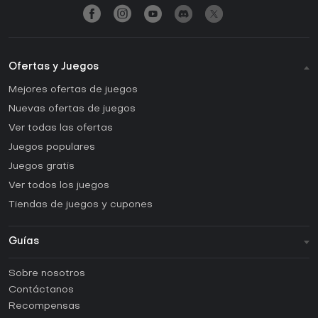
Ofertas y Juegos
Mejores ofertas de juegos
Nuevas ofertas de juegos
Ver todas las ofertas
Juegos populares
Juegos gratis
Ver todos los juegos
Tiendas de juegos y cupones
Guías
FAQ
Sobre nosotros
Guías y tutoriales
Contáctanos
¿Cómo activar una CD Key de Steam?
Recompensas