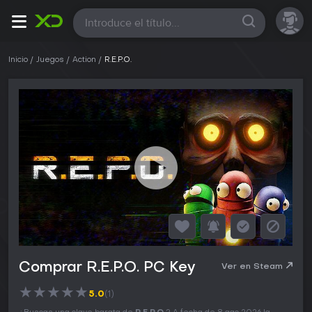
Todas
Inicio
Juegos
Action
R.E.P.O.
Comprar R.E.P.O. PC Key
Ver en Steam
★
★
★
★
★
5.0
(1)