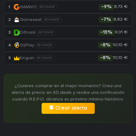
8,73 €
1
GAMIVO
-9%
KEYSHOP
8,82 €
2
Gameseal
-7%
KEYSHOP
9,01 €
3
Difmark
-15%
KEYSHOP
10,10 €
4
G2Play
-8%
KEYSHOP
10,10 €
5
Kinguin
-8%
KEYSHOP
¿Quieres comprar en el mejor momento? Crea una
alerta de precio en XD.deals y recibe una notificación
cuando R.E.P.O. alcance su próximo mínimo histórico.
Crear alerta