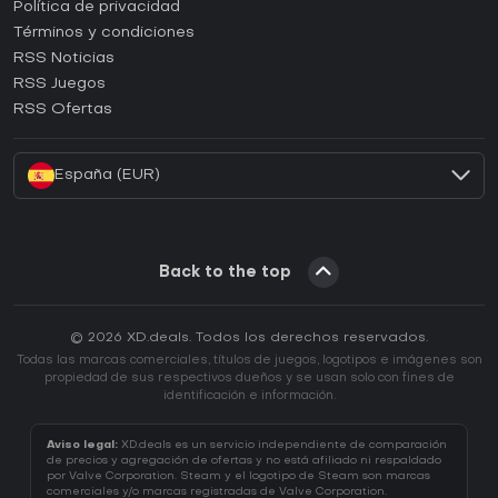
¿Cómo activar una CD Key de Epic Games?
Política de privacidad
Términos y condiciones
¿Cómo activar una CD Key de GOG?
RSS Noticias
¿Cómo activar una CD Key de Ubisoft Connect?
RSS Juegos
¿Cómo activar una CD Key de EA App?
RSS Ofertas
¿Cómo activar una CD Key de Battle.net?
España (EUR)
Back to the top
© 2026 XD.deals. Todos los derechos reservados.
Todas las marcas comerciales, títulos de juegos, logotipos e imágenes son
propiedad de sus respectivos dueños y se usan solo con fines de
identificación e información.
Aviso legal:
XD.deals es un servicio independiente de comparación
de precios y agregación de ofertas y no está afiliado ni respaldado
por Valve Corporation. Steam y el logotipo de Steam son marcas
comerciales y/o marcas registradas de Valve Corporation.