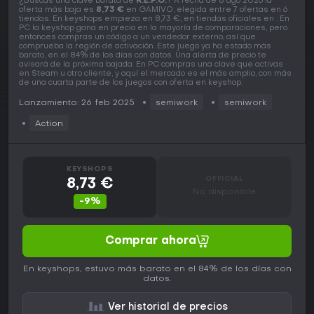
¿Buscas una clave barata de
R.E.P.O.
? A fecha de 8 ago 2026 la
oferta más baja es
8,73 €
en GAMIVO, elegida entre 7 ofertas en 6
tiendas. En keyshops empieza en 8,73 €, en tiendas oficiales en . En
PC la keyshop gana en precio en la mayoría de comparaciones, pero
entonces compras un código a un vendedor externo, así que
comprueba la región de activación. Este juego ya ha estado más
barato, en el 84% de los días con datos. Una alerta de precio te
avisará de la próxima bajada. En PC compras una clave que activas
en Steam u otro cliente, y aquí el mercado es el más amplio, con más
de una cuarta parte de los juegos con oferta en keyshop.
Lanzamiento: 26 feb 2025
semiwork
semiwork
Action
KEYSHOPS
OFFICIAL
8,73 €
No disponible
-9%
Comprar ahora
En keyshops, estuvo más barato en el 84% de los días con
datos.
Ver historial de precios