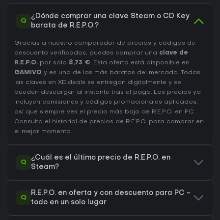
¿Dónde comprar una clave Steam o CD Key
Q
barata de R.E.P.O.?
Gracias a nuestro comparador de precios y códigos de
descuento verificados, puedes comprar una
clave de
R.E.P.O.
por solo
8,73 €
. Esta oferta está disponible en
GAMIVO
y es una de las más baratas del mercado. Todas
las claves en XD.deals se entregan digitalmente y se
pueden descargar al instante tras el pago. Los precios ya
incluyen comisiones y códigos promocionales aplicados,
así que siempre ves el precio más bajo de R.E.P.O. en
PC
.
Consulta el
historial de precios de R.E.P.O.
para comprar en
el mejor momento.
¿Cuál es el último precio de R.E.P.O. en
Q
Steam?
R.E.P.O. en oferta y con descuento para PC -
Q
todo en un solo lugar