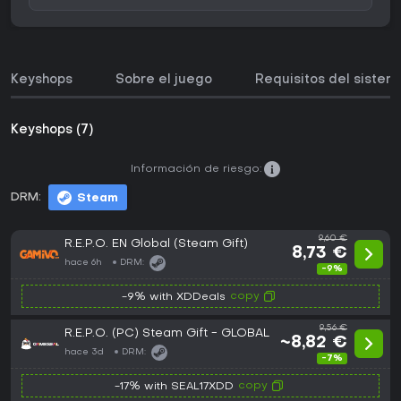
Keyshops
Sobre el juego
Requisitos del sistem
Keyshops (7)
Información de riesgo:
DRM:
Steam
9,60 €
R.E.P.O. EN Global (Steam Gift)
8,73 €
hace 6h
DRM:
-9%
copy
-9% with XDDeals
9,56 €
R.E.P.O. (PC) Steam Gift - GLOBAL
~8,82 €
hace 3d
DRM:
-7%
copy
-17% with SEAL17XDD