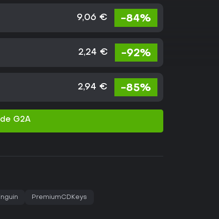
9,06 €
-84%
2,24 €
-92%
2,94 €
-85%
s de G2A
inguin
PremiumCDKeys