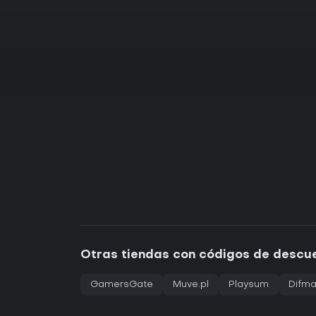
Otras tiendas con códigos de descu
GamersGate
Muve.pl
Playsum
Difma