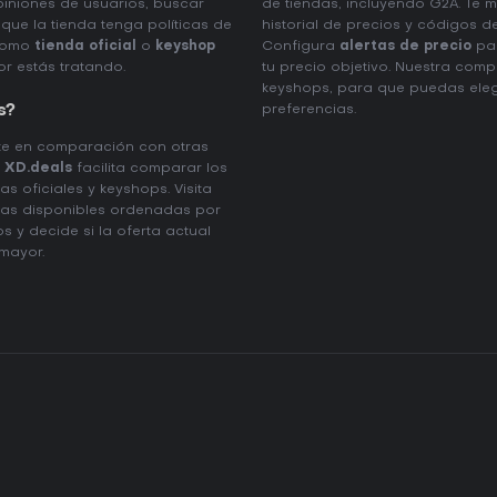
piniones de usuarios, buscar
de tiendas, incluyendo G2A. Te m
que la tienda tenga políticas de
historial de precios y códigos d
 como
tienda oficial
o
keyshop
Configura
alertas de precio
par
r estás tratando.
tu precio objetivo. Nuestra comp
keyshops, para que puedas elegi
s?
preferencias.
nte en comparación con otras
.
XD.deals
facilita comparar los
s oficiales y keyshops. Visita
rtas disponibles ordenadas por
s y decide si la oferta actual
mayor.