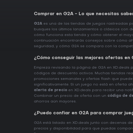
Comprar en G2A - Lo que necesitas sabe
G2A
es una de las tiendas de juegos rastreadas 
busques los últimos lanzamientos o clásicos con 
cómo funciona esta tienda y cómo obtener el mayo
continuación encontrarás consejos sobre cómo aho
seguridad, y cómo G2A se compara con la compet
¿Cómo conseguir las mejores ofertas en
Empieza revisando la página de G2A en XD.deals p
códigos de descuento activos. Muchas tiendas rea
promociones semanales y ofertas flash que pueden
significativamente. Si un juego no está en oferta a
alerta de precio
en XD.deals para recibir una noti
Combinar un precio de oferta con un
código de d
ahorros aún mayores.
¿Puedo confiar en G2A para comprar jue
G2A está listado en XD.deals junto con decenas de
precios y disponibilidad para que puedas compar