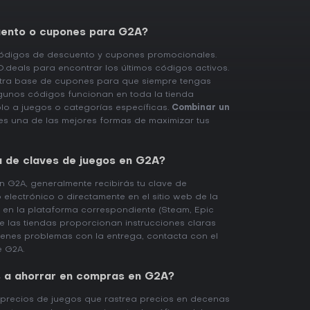
uento o cupones para G2A?
códigos de descuento y cupones promocionales.
.deals para encontrar los últimos códigos activos.
stra base de cupones para que siempre tengas
lgunos códigos funcionan en toda la tienda
olo a juegos o categorías específicas.
Combinar un
s una de las mejores formas de maximizar tus
a de claves de juegos en G2A?
 G2A, generalmente recibirás tu clave de
o electrónico o directamente en el sitio web de la
e en la plataforma correspondiente (Steam, Epic
e las tiendas proporcionan instrucciones claras
tienes problemas con la entrega, contacta con el
e G2A.
 a ahorrar en compras en G2A?
recios de juegos que rastrea precios en decenas