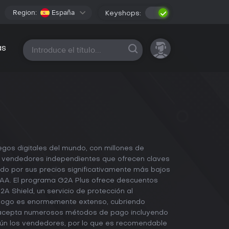
Region:
España
Keyshops:
Todas las plataformas
as
gos digitales del mundo, con millones de
n vendedores independientes que ofrecen claves
ido por sus precios significativamente más bajos
s AAA. El programa G2A Plus ofrece descuentos
2A Shield, un servicio de protección al
álogo es enormemente extenso, cubriendo
2A acepta numerosos métodos de pago incluyendo
ún los vendedores, por lo que es recomendable