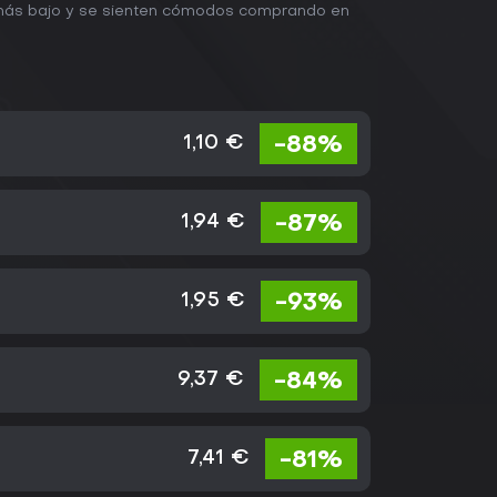
o más bajo y se sienten cómodos comprando en
1,10 €
-88%
1,94 €
-87%
1,95 €
-93%
9,37 €
-84%
7,41 €
-81%