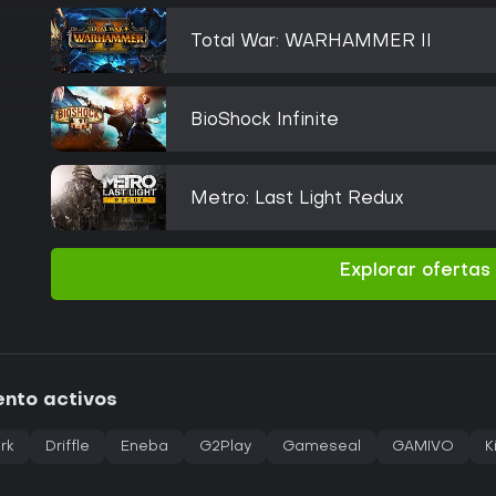
Total War: WARHAMMER II
BioShock Infinite
Metro: Last Light Redux
Explorar oferta
ento activos
rk
Driffle
Eneba
G2Play
Gameseal
GAMIVO
K