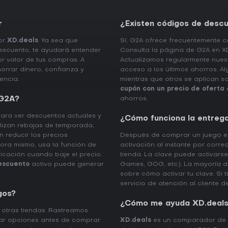
r
¿Existen códigos de desc
por
XD.deals
. Ya sea que
Sí, G2A ofrece frecuentemente 
descuento, te ayudará entender
Consulta la página de G2A en XD
r valor de tus compras. A
Actualizamos regularmente nue
rrar dinero, confianza y
acceso a los últimos ahorros. A
encia.
mientras que otros se aplican s
cupón con un precio de oferta
e
 G2A?
ahorros.
ara ver descuentos actuales y
¿Cómo funciona la entreg
lizan rebajas de temporada,
 reducir los precios
Después de comprar un juego en
hora mismo, usa la función de
activación al instante por corre
ficación cuando baje el precio.
tienda. La clave puede activars
escuento
activo puede generar
Games, GOG, etc.). La mayoría d
sobre cómo activar tu clave. Si 
servicio de atención al cliente d
gos?
¿Cómo me ayuda XD.deals
 otras tiendas. Rastreamos
ar opciones antes de comprar.
XD.deals
es un comparador de p