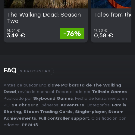
The Walking Dead: Season
Tales from the
Two
14,54 €
19,33 €
-76%
3,49 €
0,58 €
FAQ
9 PREGUNTAS
Antes de buscar una
clave PC barata de The Walking
Dead
, revisa lo esencial. Desarrollado por
Telltale Games
.
Publicado por
Skybound Games
. Fecha de lanzamiento en
PC:
24 abr 2012
. Géneros:
Adventure
. Categorías:
Family
Sharing
,
Steam Trading Cards
,
Single-player
,
Steam
Achievements
,
Full controller support
. Clasificación por
edades:
PEGI 18
.