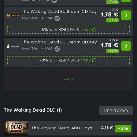
hace 4d
DRM:
-88%
14,79 €
The Walking Dead EU Steam CD Key
1,78 €
hace 36m
DRM:
-87%
copy
-8% with XD8DEALS
14,79 €
The Walking Dead EU Steam CD Key
1,78 €
hace 39m
DRM:
-87%
copy
-8% with XD8DEALS
+Más
The Walking Dead DLC (1)
VER TODO
The Walking Dead: 400 Days
4,11 €
-5%