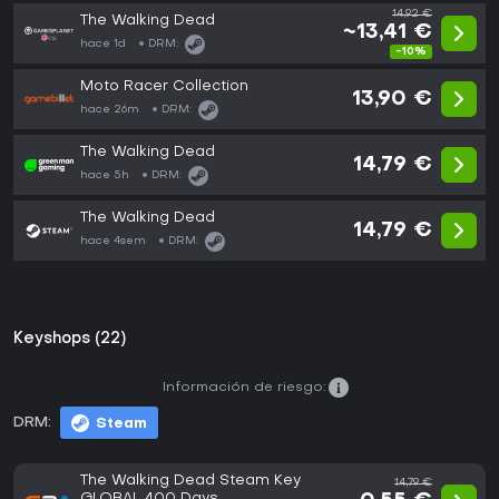
14,92 €
The Walking Dead
~13,41 €
hace 1d
DRM:
-10%
Moto Racer Collection
13,90 €
hace 26m
DRM:
The Walking Dead
14,79 €
hace 5h
DRM:
The Walking Dead
14,79 €
hace 4sem
DRM:
Keyshops (22)
Información de riesgo:
DRM:
Steam
The Walking Dead Steam Key
14,79 €
GLOBAL 400 Days