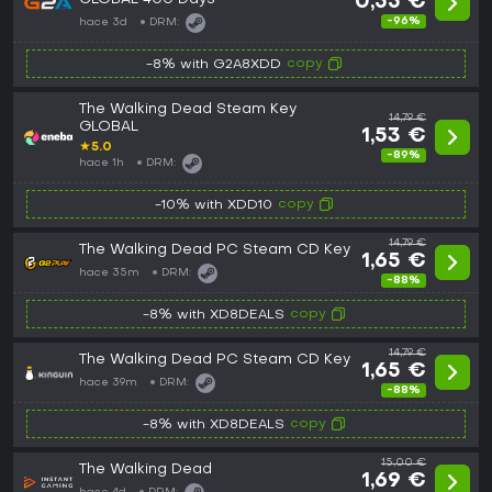
0,55 €
-96%
hace 3d
DRM:
copy
-8% with G2A8XDD
The Walking Dead Steam Key
14,79 €
GLOBAL
1,53 €
★
5.0
-89%
hace 1h
DRM:
copy
-10% with XDD10
14,79 €
The Walking Dead PC Steam CD Key
1,65 €
hace 35m
DRM:
-88%
copy
-8% with XD8DEALS
14,79 €
The Walking Dead PC Steam CD Key
1,65 €
hace 39m
DRM:
-88%
copy
-8% with XD8DEALS
15,00 €
The Walking Dead
1,69 €