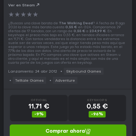
Ver en Steam
★
★
★
★
★
¿Buscas una clave barata de
The Walking Dead
? A fecha de 8 ago
2026 la clave más barata cuesta
0,55 €
en G2A. Comparamos 29
ofertas de 17 tiendas, con un rango de
0,55 €
a
234,99 €
. En
keyshops el precio más bajo es 0,55 €, en tiendas oficiales arranca
en 11,71 €. Con tantos vendedores la distancia entre los extremos
suele ser de varias veces, así que elegir tienda pesa más aquí que
esperar a unas rebajas. Este juego ya ha estado más barato, en el
77% de los días con datos. Una alerta de precio te avisará de la
próxima bajada. En PC compras una clave que activas en Steam u
otro cliente, y aquí el mercado es el más amplio, con más de una
cuarta parte de los juegos con oferta en keyshop.
Lanzamiento: 24 abr 2012
Skybound Games
Telltale Games
Adventure
OFFICIAL
KEYSHOPS
11,71 €
0,55 €
-9%
-96%
Comprar ahora