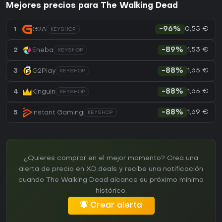
Mejores precios para The Walking Dead
0,55 €
1
G2A
-96%
KEYSHOP
1,53 €
2
Eneba
-89%
KEYSHOP
1,65 €
3
G2Play
-88%
KEYSHOP
1,65 €
4
Kinguin
-88%
KEYSHOP
1,69 €
5
Instant Gaming
-88%
KEYSHOP
¿Quieres comprar en el mejor momento? Crea una
alerta de precio en XD.deals y recibe una notificación
cuando The Walking Dead alcance su próximo mínimo
histórico.
Crear alerta