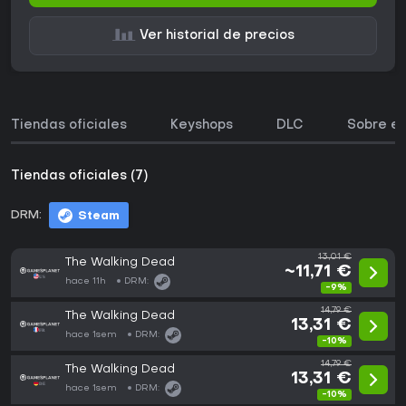
Ver historial de precios
Tiendas oficiales
Keyshops
DLC
Sobre el
Tiendas oficiales (7)
DRM:
Steam
13,01 €
The Walking Dead
~11,71 €
hace 11h
DRM:
-9%
14,79 €
The Walking Dead
13,31 €
hace 1sem
DRM:
-10%
14,79 €
The Walking Dead
13,31 €
hace 1sem
DRM:
-10%