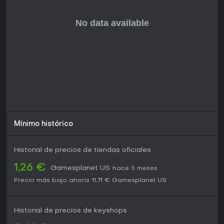
Con una recepción abrumadoramente positiva en Steam
-97% de reseñas favorables de más de 24.000 usuarios-,
The Walking Dead brilla por su maestría narrativa. Ostenta
un 9.2 sobre 10 en IMDb, aclamado por su profundidad
emocional y desarrollo de personajes. Sigue disponible
como paquete completo, sin necesidad de actualizaciones
desde su lanzamiento en 2012, aunque la edición Definitive
Series de 2019 incorpora mejoras gráficas.
Para fans de aventuras narrativas con mecánicas basadas
en elecciones y terror zombi, es muy recomendable. Quienes
busquen acción frenética podrían hallar los puzles simples
y QTEs poco atractivos, pero las decisiones
trascendentales lo convierten en un título imprescindible por
Mínimo histórico
su resonancia emocional perdurable.
Historial de precios de tiendas oficiales
1,26 €
Gamesplanet US
hace 5 meses
Precio más bajo ahora:
11,71 €
Gamesplanet US
Historial de precios de keyshops