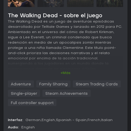
The Walking Dead - sobre el juego
The Walking Dead es un juego de aventuras episódicas
desarrollado por Telltale Games y lanzado en 2012 para PC.
Ambientado en el universo del cómic de Robert Kirkman,
sigue a Lee Everett, un criminal condenado que busca
redención en medio de un apocalipsis zombi mientras
protege a una niña llamada Clementine. Este título point-
and-click prioriza las decisiones narrativas y el relato
emocional por encima de la acción tradicional,
sumergiendo a los jugadores en un mundo donde la
supervivencia depende de elecciones difíciles.
+Más
Jugabilidad
Adventure
Family Sharing
Steam Trading Cards
En The Walking Dead, la jugabilidad gira en torno a
mecánicas point-and-click: los jugadores exploran
Single-player
Steam Achievements
entornos, interactúan con objetos y resuelven puzles
sencillos para avanzar en la historia. Las opciones de
Full controller support
diálogo son el núcleo del sistema, permitiendo moldear
relaciones y desenlaces mediante respuestas
cronometradas con repercusiones a lo largo de los
Interfaz:
German
English
Spanish - Spain
French
Italian
episodios. Los quick-time events gestionan las secuencias
Audio:
English
de acción intensa, exigiendo pulsaciones rápidas para