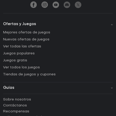
Ofertas y Juegos
Mejores ofertas de juegos
Nuevas ofertas de juegos
Ver todas las ofertas
Juegos populares
Juegos gratis
Ver todos los juegos
Tiendas de juegos y cupones
Guías
FAQ
Sobre nosotros
Guías y tutoriales
Contáctanos
¿Cómo activar una CD Key de Steam?
Recompensas