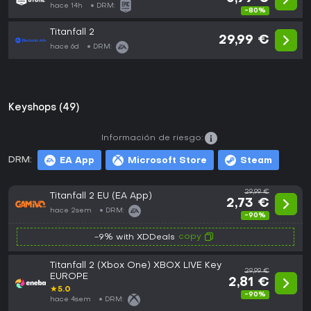
hace 14h
DRM:
-80%
Titanfall 2
29,99 €
hace 6d
DRM:
Keyshops (49)
Información de riesgo:
DRM:
EA App
Microsoft Store
Steam
29,99 €
Titanfall 2 EU (EA App)
2,73 €
hace 2sem
DRM:
-90%
copy
-9% with XDDeals
Titanfall 2 (Xbox One) XBOX LIVE Key
29,99 €
EUROPE
2,81 €
★
5.0
-90%
hace 4sem
DRM: