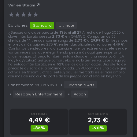
Ver en Steam
★
★
★
★
★
Ediciones:
Standard
Ultimate
¿Buscas una clave barata de
Titanfall 2
? A fecha de 7 ago 2026 la
clave más barata cuesta
2,73 €
en GAMIVO. Comparamos 52
ofertas de 14 tiendas, con un rango de
2,73 €
a
29,99 €
. En keyshops
el precio más bajo es 2,73 €, en tiendas oficiales arranca en 4,49 €.
Con tantos vendedores la distancia entre los extremos suele ser de
varias veces, así que elegir tienda pesa más aquí que esperar a
unas rebajas. El juego también está incluido en una suscripción (EA
Play PlayStation), así que comprueba si no lo tienes ya. Este juego ya
ha estado más barato, en el 92% de los días con datos. Una alerta de
precio te avisará de la próxima bajada. En PC compras una clave que
activas en Steam u otro cliente, y aquí el mercado es el más amplio,
con más de una cuarta parte de los juegos con oferta en keyshop.
Lanzamiento: 18 jun 2020
Electronic Arts
Respawn Entertainment
Action
OFFICIAL
KEYSHOPS
4,49 €
2,73 €
-85%
-90%