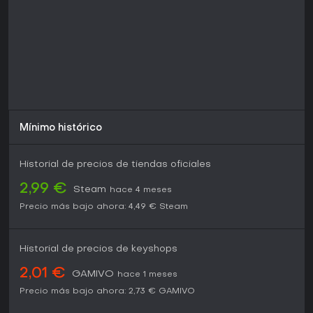
personalizados.
Para novatos, la mezcla de movimiento fluido y batallas a
gran escala lo convierte en una opción sólida, aunque
exige curva de aprendizaje en parkour y gestión de Titanes.
En resumen, sigue siendo una experiencia valiosa para fans
de la acción que buscan algo más allá de los shooters
convencionales.
Mínimo histórico
Historial de precios de tiendas oficiales
2,99 €
Steam
hace 4 meses
Precio más bajo ahora:
4,49 €
Steam
Historial de precios de keyshops
2,01 €
GAMIVO
hace 1 meses
Precio más bajo ahora:
2,73 €
GAMIVO