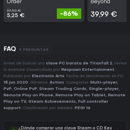
Order
Beyond
37,50 €
-86%
39,99 €
5,25 €
FAQ
9 PREGUNTAS
Antes de buscar una
clave PC barata de Titanfall 2
, revisa
lo esencial. Desarrollado por
Respawn Entertainment
.
Publicado por
Electronic Arts
. Fecha de lanzamiento en PC:
18 jun 2020
. Géneros:
Action
. Categorías:
Multi-player
,
PvP
,
Online PvP
,
Steam Trading Cards
,
Single-player
,
Remote Play on Phone
,
Remote Play on Tablet
,
Remote
Play on TV
,
Steam Achievements
,
Full controller
support
. Clasificación por edades:
PEGI 16
.
¿Dónde comprar una clave Steam o CD Key