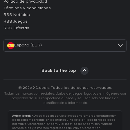
¿Cómo activar una CD Key de Epic Games?
Política de privacidad
Términos y condiciones
¿Cómo activar una CD Key de GOG?
RSS Noticias
¿Cómo activar una CD Key de Ubisoft Connect?
RSS Juegos
¿Cómo activar una CD Key de EA App?
RSS Ofertas
¿Cómo activar una CD Key de Battle.net?
España (EUR)
Back to the top
© 2026 XD.deals. Todos los derechos reservados.
Todas las marcas comerciales, títulos de juegos, logotipos e imágenes son
propiedad de sus respectivos dueños y se usan solo con fines de
identificación e información.
Aviso legal:
XD.deals es un servicio independiente de comparación
de precios y agregación de ofertas y no está afiliado ni respaldado
por Valve Corporation. Steam y el logotipo de Steam son marcas
comerciales y/o marcas registradas de Valve Corporation.