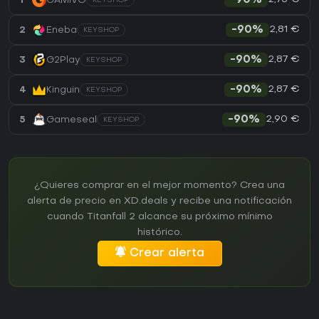
1
GAMIVO
-90%
KEYSHOP
2,81 €
2
Eneba
-90%
KEYSHOP
2,87 €
3
G2Play
-90%
KEYSHOP
2,87 €
4
Kinguin
-90%
KEYSHOP
2,90 €
5
Gameseal
-90%
KEYSHOP
¿Quieres comprar en el mejor momento? Crea una
alerta de precio en XD.deals y recibe una notificación
cuando Titanfall 2 alcance su próximo mínimo
histórico.
Crear alerta