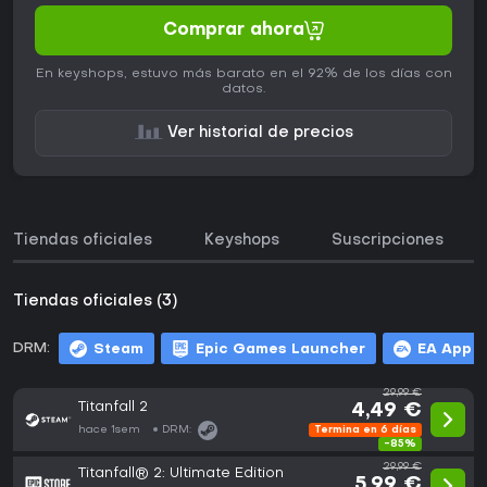
Comprar ahora
En keyshops, estuvo más barato en el 92% de los días con
datos.
Ver historial de precios
Tiendas oficiales
Keyshops
Suscripciones
Tiendas oficiales (3)
DRM:
Steam
Epic Games Launcher
EA App
29,99 €
Titanfall 2
4,49 €
hace 1sem
DRM:
Termina en 6 días
-85%
29,99 €
Titanfall® 2: Ultimate Edition
5,99 €