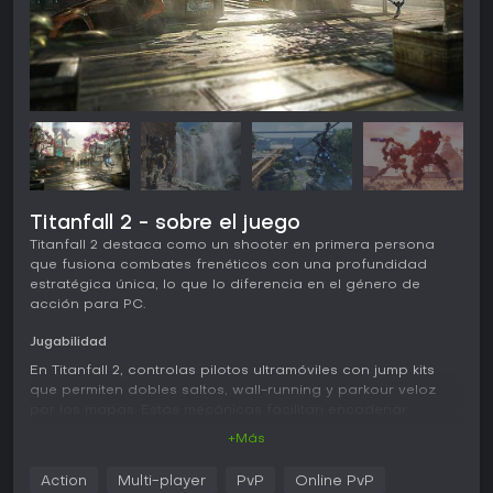
Titanfall 2 - sobre el juego
Titanfall 2 destaca como un shooter en primera persona
que fusiona combates frenéticos con una profundidad
estratégica única, lo que lo diferencia en el género de
acción para PC.
Jugabilidad
En Titanfall 2, controlas pilotos ultramóviles con jump kits
que permiten dobles saltos, wall-running y parkour veloz
por los mapas. Estas mecánicas facilitan encadenar
movimientos para ganar velocidad y superar a los
+Más
enemigos. Los pilotos disponen de habilidades tácticas
como un grappling hook para desplazamientos rápidos o
Action
Multi-player
PvP
Online PvP
atraer rivales, un dispositivo de camuflaje para sigilo, una