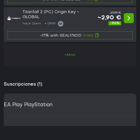
Titanfall 2 (PC) Origin Key -
29,99 €
GLOBAL
~2,90 €
-90%
hace 2sem
DRM:
copy
-17% with SEAL17XDD
+Más
Suscripciones (1)
EA Play PlayStation