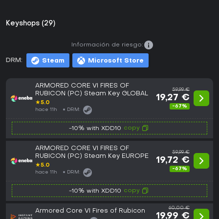
Keyshops (29)
Información de riesgo:
DRM:
Steam
Microsoft Store
ARMORED CORE VI FIRES OF
59,99 €
RUBICON (PC) Steam Key GLOBAL
19,27 €
★
5.0
-67%
hace 11h
DRM:
copy
-10% with XDD10
ARMORED CORE VI FIRES OF
59,99 €
RUBICON (PC) Steam Key EUROPE
19,72 €
★
5.0
-67%
hace 11h
DRM:
copy
-10% with XDD10
60,00 €
Armored Core VI Fires of Rubicon
19,99 €