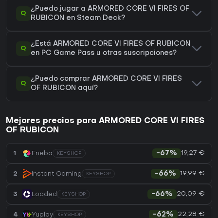
¿Puedo jugar a ARMORED CORE VI FIRES OF
Q
RUBICON en Steam Deck?
¿Está ARMORED CORE VI FIRES OF RUBICON
Q
en PC Game Pass u otras suscripciones?
¿Puedo comprar ARMORED CORE VI FIRES
Q
OF RUBICON aquí?
Mejores precios para ARMORED CORE VI FIRES
OF RUBICON
19,27 €
1
Eneba
-67%
KEYSHOP
19,99 €
2
Instant Gaming
-66%
KEYSHOP
20,09 €
3
Loaded
-66%
KEYSHOP
22,28 €
4
Yuplay
-62%
KEYSHOP