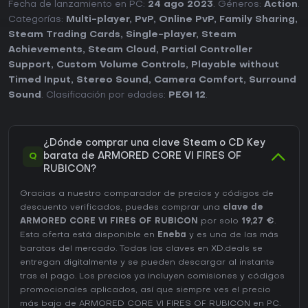
Fecha de lanzamiento en PC:
24 ago 2023
. Géneros:
Action
.
Categorías:
Multi-player
,
PvP
,
Online PvP
,
Family Sharing
,
Steam Trading Cards
,
Single-player
,
Steam
Achievements
,
Steam Cloud
,
Partial Controller
Support
,
Custom Volume Controls
,
Playable without
Timed Input
,
Stereo Sound
,
Camera Comfort
,
Surround
Sound
. Clasificación por edades:
PEGI 12
.
¿Dónde comprar una clave Steam o CD Key
Q
barata de ARMORED CORE VI FIRES OF
RUBICON?
Gracias a nuestro comparador de precios y códigos de
descuento verificados, puedes comprar una
clave de
ARMORED CORE VI FIRES OF RUBICON
por solo
19,27 €
.
Esta oferta está disponible en
Eneba
y es una de las más
baratas del mercado. Todas las claves en XD.deals se
entregan digitalmente y se pueden descargar al instante
tras el pago. Los precios ya incluyen comisiones y códigos
promocionales aplicados, así que siempre ves el precio
más bajo de ARMORED CORE VI FIRES OF RUBICON en
PC
.