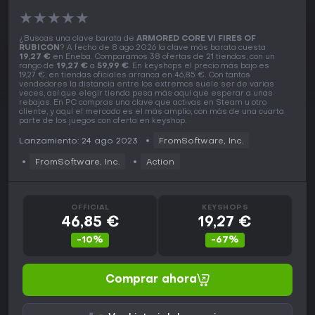
★
★
★
★
★
¿Buscas una clave barata de
ARMORED CORE VI FIRES OF
RUBICON
? A fecha de 8 ago 2026 la clave más barata cuesta
19,27 €
en Eneba. Comparamos 38 ofertas de 21 tiendas, con un
rango de
19,27 €
a
59,99 €
. En keyshops el precio más bajo es
19,27 €, en tiendas oficiales arranca en 46,85 €. Con tantos
vendedores la distancia entre los extremos suele ser de varias
veces, así que elegir tienda pesa más aquí que esperar a unas
rebajas. En PC compras una clave que activas en Steam u otro
cliente, y aquí el mercado es el más amplio, con más de una cuarta
parte de los juegos con oferta en keyshop.
Lanzamiento: 24 ago 2023
FromSoftware, Inc.
FromSoftware, Inc.
Action
OFFICIAL
KEYSHOPS
46,85 €
19,27 €
-10%
-67%
Comprar ahora