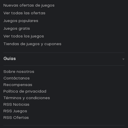
Nuevas ofertas de juegos
Ver todas las ofertas
Juegos populares
Juegos gratis
Ver todos los juegos
Tiendas de juegos y cupones
Guías
FAQ
Sobre nosotros
Guías y tutoriales
Contáctanos
¿Cómo activar una CD Key de Steam?
Recompensas
¿Cómo activar una CD Key de Epic Games?
Política de privacidad
Términos y condiciones
¿Cómo activar una CD Key de GOG?
RSS Noticias
¿Cómo activar una CD Key de Ubisoft Connect?
RSS Juegos
¿Cómo activar una CD Key de EA App?
RSS Ofertas
¿Cómo activar una CD Key de Battle.net?