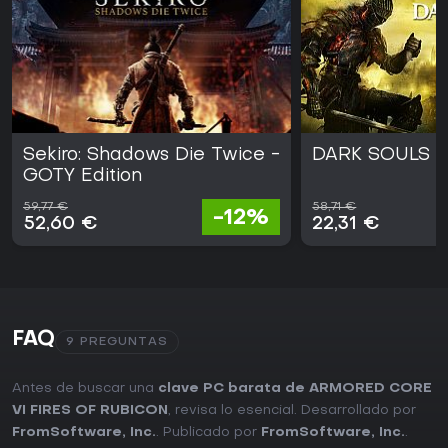
Sekiro: Shadows Die Twice -
DARK SOULS II
GOTY Edition
59,77 €
58,71 €
-12%
52,60 €
22,31 €
FAQ
9 PREGUNTAS
Antes de buscar una
clave PC barata de ARMORED CORE
VI FIRES OF RUBICON
, revisa lo esencial. Desarrollado por
FromSoftware, Inc.
. Publicado por
FromSoftware, Inc.
.