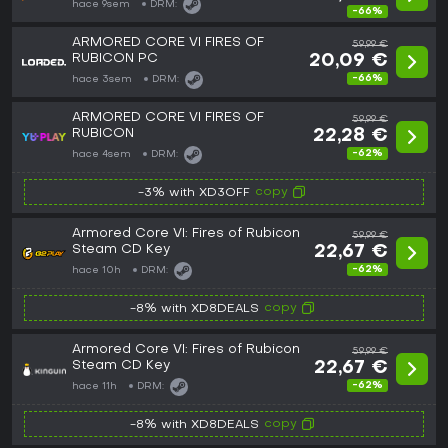
hace 9sem
DRM:
-66%
ARMORED CORE VI FIRES OF
59,99 €
RUBICON PC
20,09 €
-66%
hace 3sem
DRM:
ARMORED CORE VI FIRES OF
59,99 €
RUBICON
22,28 €
-62%
hace 4sem
DRM:
copy
-3% with XD3OFF
Armored Core VI: Fires of Rubicon
59,99 €
Steam CD Key
22,67 €
-62%
hace 10h
DRM:
copy
-8% with XD8DEALS
Armored Core VI: Fires of Rubicon
59,99 €
Steam CD Key
22,67 €
-62%
hace 11h
DRM:
copy
-8% with XD8DEALS