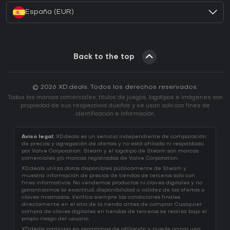
España (EUR)
Back to the top
© 2026 XD.deals. Todos los derechos reservados.
Todas las marcas comerciales, títulos de juegos, logotipos e imágenes son
propiedad de sus respectivos dueños y se usan solo con fines de
identificación e información.
Aviso legal:
XD.deals es un servicio independiente de comparación
de precios y agregación de ofertas y no está afiliado ni respaldado
por Valve Corporation. Steam y el logotipo de Steam son marcas
comerciales y/o marcas registradas de Valve Corporation.
XD.deals utiliza datos disponibles públicamente de Steam y
muestra información de precios de tiendas de terceros solo con
fines informativos. No vendemos productos ni claves digitales y no
garantizamos la exactitud, disponibilidad o validez de las ofertas o
claves mostradas. Verifica siempre las condiciones finales
directamente en el sitio de la tienda antes de comprar. Cualquier
compra de claves digitales en tiendas de terceros se realiza bajo el
propio riesgo del usuario.
XD.deals participa en programas de afiliación y puede ganar una