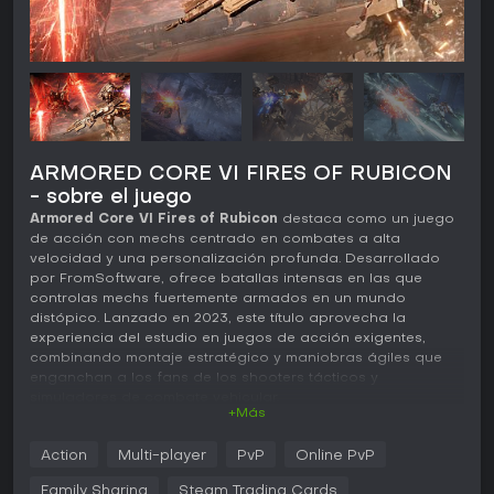
ARMORED CORE VI FIRES OF RUBICON
- sobre el juego
Armored Core VI Fires of Rubicon
destaca como un juego
de acción con mechs centrado en combates a alta
velocidad y una personalización profunda. Desarrollado
por FromSoftware, ofrece batallas intensas en las que
controlas mechs fuertemente armados en un mundo
distópico. Lanzado en 2023, este título aprovecha la
experiencia del estudio en juegos de acción exigentes,
combinando montaje estratégico y maniobras ágiles que
enganchan a los fans de los shooters tácticos y
simuladores de combate vehicular.
+Más
Jugabilidad
Action
Multi-player
PvP
Online PvP
En
Armored Core VI Fires of Rubicon
, el núcleo del juego
gira en torno a pilotar mechs personalizables en misiones
Family Sharing
Steam Trading Cards