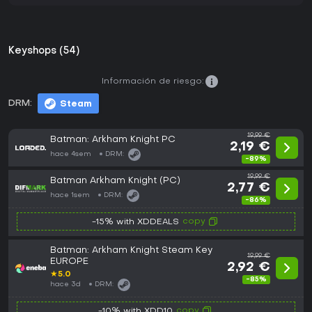
Keyshops (54)
Información de riesgo:
DRM:
Steam
19,99 €
Batman: Arkham Knight PC
2,19 €
hace 4sem
DRM:
-89%
19,99 €
Batman Arkham Knight (PC)
2,77 €
hace 1sem
DRM:
-86%
copy
-15% with XDDEALS
Batman: Arkham Knight Steam Key
19,99 €
EUROPE
2,92 €
★
5.0
-85%
hace 3d
DRM:
copy
-10% with XDD10