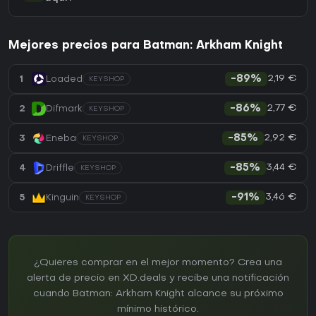
Mejores precios para Batman: Arkham Knight
2,19 €
1
Loaded
-89%
KEYSHOP
2,77 €
2
Difmark
-86%
KEYSHOP
2,92 €
3
Eneba
-85%
KEYSHOP
3,44 €
4
Driffle
-85%
KEYSHOP
3,46 €
5
Kinguin
-91%
KEYSHOP
¿Quieres comprar en el mejor momento? Crea una
alerta de precio en XD.deals y recibe una notificación
cuando Batman: Arkham Knight alcance su próximo
mínimo histórico.