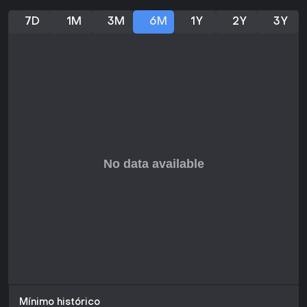
7D
1M
3M
6M
1Y
2Y
3Y
Mínimo histórico