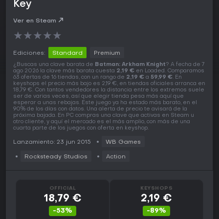
Key
Ver en Steam
★
★
★
★
★
Ediciones:
Standard
Premium
¿Buscas una clave barata de
Batman: Arkham Knight
? A fecha de 7
ago 2026 la clave más barata cuesta
2,19 €
en Loaded. Comparamos
63 ofertas de 16 tiendas, con un rango de
2,19 €
a
59,99 €
. En
keyshops el precio más bajo es 2,19 €, en tiendas oficiales arranca en
18,79 €. Con tantos vendedores la distancia entre los extremos suele
ser de varias veces, así que elegir tienda pesa más aquí que
esperar a unas rebajas. Este juego ya ha estado más barato, en el
90% de los días con datos. Una alerta de precio te avisará de la
próxima bajada. En PC compras una clave que activas en Steam u
otro cliente, y aquí el mercado es el más amplio, con más de una
cuarta parte de los juegos con oferta en keyshop.
Lanzamiento: 23 jun 2015
WB Games
Rocksteady Studios
Action
OFFICIAL
KEYSHOPS
18,79 €
2,19 €
-53%
-89%