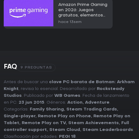
Amazon Prime Gaming
en 2026: Juegos
gratuitos, elementos
en el juego y guía de
hace 13sem
acceso
FAQ
9 PREGUNTAS
Antes de buscar una
clave PC barata de Batman: Arkham
Knight
, revisa lo esencial. Desarrollado por
Rocksteady
Studios
. Publicado por
WB Games
. Fecha de lanzamiento
en PC:
23 jun 2015
. Géneros:
Action
,
Adventure
.
Categorías:
Family Sharing
,
Steam Trading Cards
,
Single-player
,
Remote Play on Phone
,
Remote Play on
Tablet
,
Remote Play on TV
,
Steam Achievements
,
Full
controller support
,
Steam Cloud
,
Steam Leaderboards
.
Clasificación por edades:
PEGI 18
.