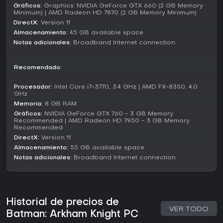
Batman. La trama se basa en los juegos previos y escala
Gráficos:
Graphics: NVIDIA GeForce GTX 660 (2 GB Memory
hasta amenazas a escala ciudad.
Minimum) | AMD Radeon HD 7870 (2 GB Memory Minimum)
DirectX:
Version 11
¿Merece la pena?
Almacenamiento:
45 GB available space
La recepción de los jugadores resalta puntuaciones altas
Notas adicionales:
Broadband Internet connection
de críticos, con IGN otorgando 9.2 sobre 10 y Polygon un 10
sobre 10 por su acción y historia. En Metacritic mantiene
valoraciones positivas pese a problemas iniciales en PC.
Recomendado:
Hacia 2026, reseñas recientes en plataformas como
YouTube alaban su vigencia, destacando un rendimiento
Procesador:
Intel Core i7-3770, 3.4 GHz | AMD FX-8350, 4.0
GHz
fluido en hardware actual.
Memoria:
8 GB RAM
El juego encaja perfecto con fans de los títulos de acción y
Gráficos:
NVIDIA GeForce GTX 760 - 3 GB Memory
aventura con combates profundos y exploración, sobre
Recommended | AMD Radeon HD 7950 - 3 GB Memory
Recommended
todo si te gustan las narrativas superheroicas. Sin
DirectX:
Version 11
actualizaciones ni temporadas en curso, ofrece una
experiencia completa, ideal para novatos o repeticiones si
Almacenamiento:
55 GB available space
priorizas mecánicas pulidas sobre elementos de live service.
Notas adicionales:
Broadband Internet connection
Historial de precios de
VER TODO
Batman: Arkham Knight PC