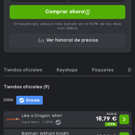
Comprar ahora
En keyshops, estuvo más barato en el 90% de los días
con datos.
Ver historial de precios
Tiendas oficiales
Keyshops
Paquetes
DL
Tiendas oficiales (9)
DRM:
Steam
39,99 €
Like a Dragon: Ishin!
18,79 €
hace 4sem
DRM:
-53%
Batman: Arkham Knight