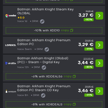
Batman: Arkham Knight Steam Key
19,99 €
GLOBAL
3,27 €
★
5.0
-83%
hace 1d
DRM:
copy
-10% with XDD10
Batman: Arkham Knight Premium
39,99 €
Edition PC
3,29 €
-91%
hace 3sem
DRM:
Batman Arkham Knight (Global)
23,55 €
(PC) - Steam - Digital Key
3,44 €
-85%
hace 12h
DRM:
copy
-6% with XDDEALS6
Batman: Arkham Knight Premium
39,99 €
Edition PC Steam CD Key
3,46 €
-91%
hace 8h
DRM:
copy
-8% with XD8DEALS