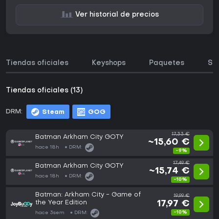
Ver historial de precios
Tiendas oficiales
Keyshops
Paquetes
So
Tiendas oficiales (13)
DRM:
Steam
GOG
17,33 €
Batman Arkham City GOTY
~15,60 €
hace 18h
DRM:
-9%
17,49 €
Batman Arkham City GOTY
~15,74 €
hace 18h
DRM:
-10%
Batman: Arkham City - Game of
19,99 €
the Year Edition
17,97 €
-10%
hace 3sem
DRM: