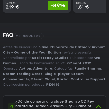
19,91 €
18,10 €
-89%
2,19 €
1,81 €
FAQ
9 PREGUNTAS
Antes de buscar una
clave PC barata de Batman: Arkham
City - Game of the Year Edition
, revisa lo esencial.
Desarrollado por
Rocksteady Studios
. Publicado por
WB
Games
. Fecha de lanzamiento en PC:
07 sept 2012
.
Géneros:
Action
,
Adventure
. Categorías:
Family Sharing
,
Steam Trading Cards
,
Single-player
,
Steam
Achievements
,
Steam Cloud
,
Partial Controller Support
.
Clasificación por edades:
PEGI 16
.
¿Dónde comprar una clave Steam o CD Key
Q
barata de Batman: Arkham City - Game of