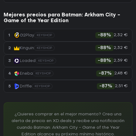
Mejores precios para Batman: Arkham City -
Game of the Year Edition
2,32 €
1
G2Play
-88%
KEYSHOP
2,32 €
2
Kinguin
-88%
KEYSHOP
2,39 €
3
Loaded
-88%
KEYSHOP
2,48 €
4
Eneba
-87%
KEYSHOP
2,51 €
5
Driffle
-87%
KEYSHOP
¿Quieres comprar en el mejor momento? Crea una
alerta de precio en XD.deals y recibe una notificación
cuando Batman: Arkham City - Game of the Year
Edition alcance su próximo mínimo histórico.