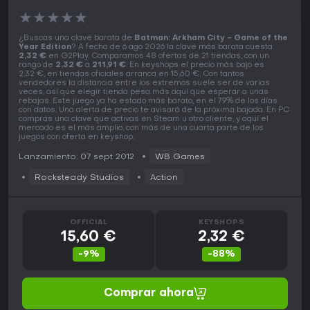
★
★
★
★
★
¿Buscas una clave barata de
Batman: Arkham City - Game of the
Year Edition
? A fecha de 6 ago 2026 la clave más barata cuesta
2,32 €
en G2Play. Comparamos 48 ofertas de 21 tiendas, con un
rango de
2,32 €
a
211,91 €
. En keyshops el precio más bajo es
2,32 €, en tiendas oficiales arranca en 15,60 €. Con tantos
vendedores la distancia entre los extremos suele ser de varias
veces, así que elegir tienda pesa más aquí que esperar a unas
rebajas. Este juego ya ha estado más barato, en el 79% de los días
con datos. Una alerta de precio te avisará de la próxima bajada. En PC
compras una clave que activas en Steam u otro cliente, y aquí el
mercado es el más amplio, con más de una cuarta parte de los
juegos con oferta en keyshop.
Lanzamiento: 07 sept 2012
WB Games
Rocksteady Studios
Action
OFFICIAL
KEYSHOPS
15,60 €
2,32 €
-9%
-88%
Comprar ahora