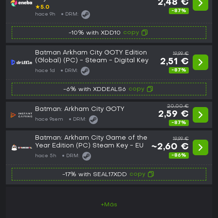
2,48 €
★
5.0
-87%
hace 9h
DRM:
copy
-10% with XDD10
Batman Arkham City GOTY Edition
19,99 €
(Global) (PC) - Steam - Digital Key
2,51 €
-87%
hace 1d
DRM:
copy
-6% with XDDEALS6
20,00 €
Batman: Arkham City GOTY
2,59 €
hace 9sem
DRM:
-87%
Batman: Arkham City Game of the
19,99 €
Year Edition (PC) Steam Key - EU
~2,60 €
-86%
hace 5h
DRM:
copy
-17% with SEAL17XDD
+Más