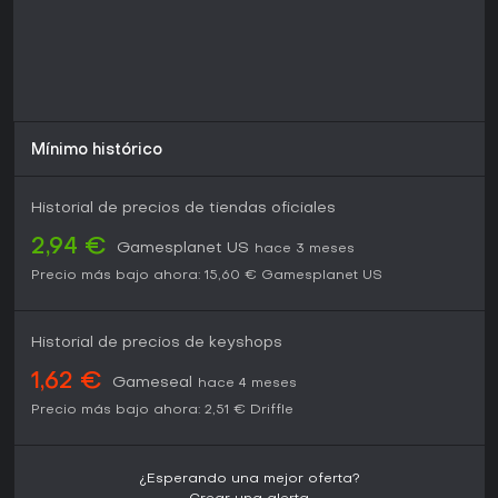
Si prefieres exploración en mundo abierto y combate
táctico por encima del multijugador, esta edición ofrece un
gran valor con sus expansiones incluidas.
Mínimo histórico
Historial de precios de tiendas oficiales
2,94 €
Gamesplanet US
hace 3 meses
Precio más bajo ahora:
15,60 €
Gamesplanet US
Historial de precios de keyshops
1,62 €
Gameseal
hace 4 meses
Precio más bajo ahora:
2,51 €
Driffle
¿Esperando una mejor oferta?