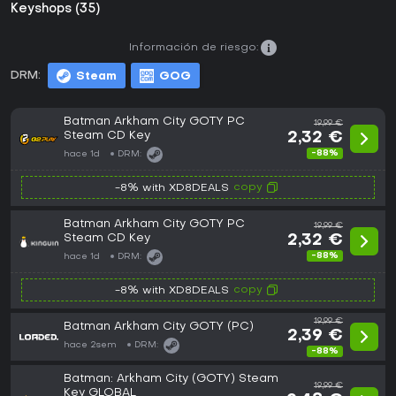
Keyshops (35)
Información de riesgo:
DRM:
Steam
GOG
Batman Arkham City GOTY PC
19,99 €
Steam CD Key
2,32 €
-88%
hace 1d
DRM:
copy
-8% with XD8DEALS
Batman Arkham City GOTY PC
19,99 €
Steam CD Key
2,32 €
-88%
hace 1d
DRM:
copy
-8% with XD8DEALS
19,99 €
Batman Arkham City GOTY (PC)
2,39 €
hace 2sem
DRM:
-88%
Batman: Arkham City (GOTY) Steam
19,99 €
Key GLOBAL