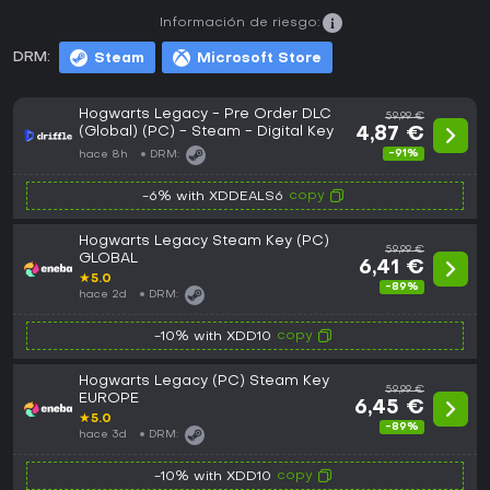
Información de riesgo:
DRM:
Steam
Microsoft Store
Hogwarts Legacy - Pre Order DLC
59,99 €
(Global) (PC) - Steam - Digital Key
4,87 €
-91%
hace 8h
DRM:
copy
-6% with XDDEALS6
Hogwarts Legacy Steam Key (PC)
59,99 €
GLOBAL
6,41 €
★
5.0
-89%
hace 2d
DRM:
copy
-10% with XDD10
Hogwarts Legacy (PC) Steam Key
59,99 €
EUROPE
6,45 €
★
5.0
-89%
hace 3d
DRM:
copy
-10% with XDD10