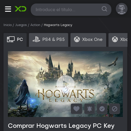
Todas
Inicio
Juegos
Action
Hogwarts Legacy
PC
PS4 & PS5
Xbox One
Xbox
Comprar Hogwarts Legacy PC Key