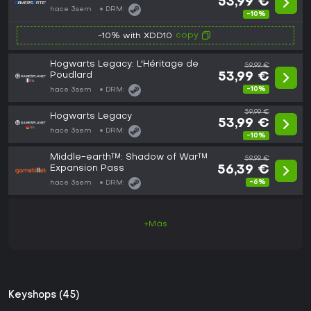
53,99 €
hace 3sem
DRM:
-10%
copy
-10% with XDD10
Hogwarts Legacy: L'Héritage de
59,99 €
Poudlard
53,99 €
-10%
hace 3sem
DRM:
59,99 €
Hogwarts Legacy
53,99 €
hace 3sem
DRM:
-10%
Middle-earth™: Shadow of War™
59,99 €
Expansion Pass
56,39 €
-6%
hace 3sem
DRM:
+Más
Keyshops (45)