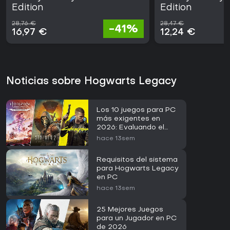
Edition
Edition
28,76 €
28,47 €
-41%
16,97 €
12,24 €
Noticias sobre Hogwarts Legacy
Los 10 juegos para PC
más exigentes en
2026: Evaluando el
RTX 5090
hace 13sem
Requisitos del sistema
para Hogwarts Legacy
en PC
hace 13sem
25 Mejores Juegos
para un Jugador en PC
de 2026