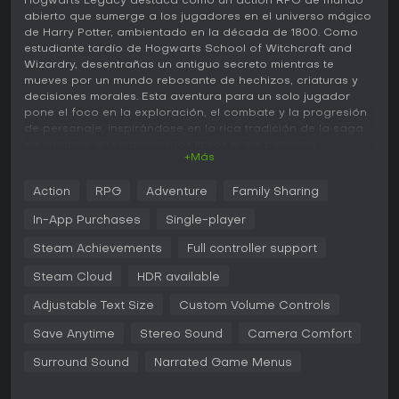
Hogwarts Legacy destaca como un action RPG de mundo
abierto que sumerge a los jugadores en el universo mágico
de Harry Potter, ambientado en la década de 1800. Como
estudiante tardío de Hogwarts School of Witchcraft and
Wizardry, desentrañas un antiguo secreto mientras te
mueves por un mundo rebosante de hechizos, criaturas y
decisiones morales. Esta aventura para un solo jugador
pone el foco en la exploración, el combate y la progresión
de personaje, inspirándose en la rica tradición de la saga
sin adaptar directamente los libros ni las películas.
+Más
Jugabilidad
Action
RPG
Adventure
Family Sharing
En Hogwarts Legacy, el núcleo del juego gira en torno a
asistir a clases para dominar hechizos, recorrer un vasto
In-App Purchases
Single-player
mundo abierto y sumergirte en combates en tiempo real.
Lanzas conjuros como Accio para atraer objetos o
Steam Achievements
Full controller support
enemigos, Incendio para ataques ígneos y Protego para
Steam Cloud
HDR available
defenderte, encadenándolos en secuencias fluidas contra
magos tenebrosos, trolls y otros adversarios. La
Adjustable Text Size
Custom Volume Controls
personalización de personaje te permite invertir puntos de
talento en áreas como conocimiento de hechizos,
Save Anytime
Stereo Sound
Camera Comfort
habilidades principales y sigilo, adaptando a tu mago a
estilos de juego como duelos agresivos o infiltraciones
Surround Sound
Narrated Game Menus
sutiles.