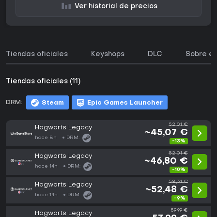
Ver historial de precios
Tiendas oficiales
Keyshops
DLC
Sobre el
Tiendas oficiales (11)
DRM:
Steam
Epic Games Launcher
52,01 €
Hogwarts Legacy
~45,07 €
hace 8h
DRM:
-13%
52,01 €
Hogwarts Legacy
~46,80 €
hace 14h
DRM:
-10%
58,31 €
Hogwarts Legacy
~52,48 €
hace 14h
DRM:
-9%
59,99 €
Hogwarts Legacy