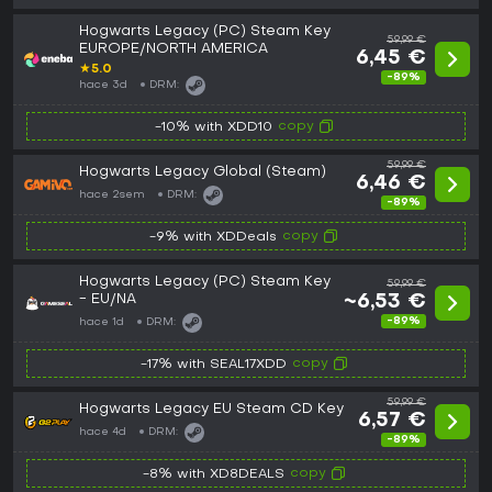
Hogwarts Legacy (PC) Steam Key
59,99 €
EUROPE/NORTH AMERICA
6,45 €
★
5.0
-89%
hace 3d
DRM:
copy
-10% with XDD10
59,99 €
Hogwarts Legacy Global (Steam)
6,46 €
hace 2sem
DRM:
-89%
copy
-9% with XDDeals
Hogwarts Legacy (PC) Steam Key
59,99 €
- EU/NA
~6,53 €
-89%
hace 1d
DRM:
copy
-17% with SEAL17XDD
59,99 €
Hogwarts Legacy EU Steam CD Key
6,57 €
hace 4d
DRM:
-89%
copy
-8% with XD8DEALS