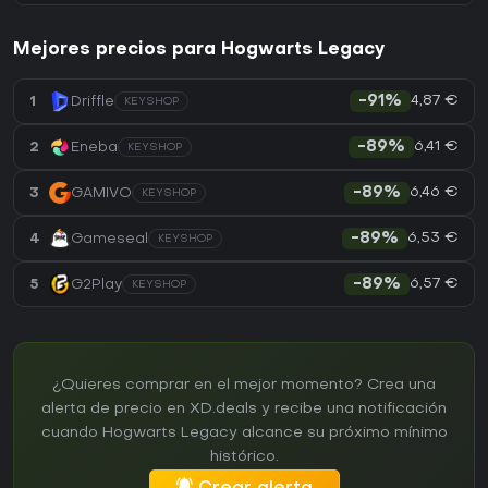
Mejores precios para Hogwarts Legacy
4,87 €
1
Driffle
-91%
KEYSHOP
6,41 €
2
Eneba
-89%
KEYSHOP
6,46 €
3
GAMIVO
-89%
KEYSHOP
6,53 €
4
Gameseal
-89%
KEYSHOP
6,57 €
5
G2Play
-89%
KEYSHOP
¿Quieres comprar en el mejor momento? Crea una
alerta de precio en XD.deals y recibe una notificación
cuando Hogwarts Legacy alcance su próximo mínimo
histórico.