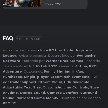
hace 19sem
FAQ
9 PREGUNTAS
Antes de buscar una
clave PC barata de Hogwarts
Legacy
, revisa lo esencial. Desarrollado por
Avalanche
Software
. Publicado por
Warner Bros. Games
. Fecha de
lanzamiento en PC:
10 feb 2023
. Géneros:
Action
,
RPG
,
Adventure
. Categorías:
Family Sharing
,
In-App
Purchases
,
Single-player
,
Steam Achievements
,
Full
controller support
,
Steam Cloud
,
HDR available
,
Adjustable Text Size
,
Custom Volume Controls
,
Save
Anytime
,
Stereo Sound
,
Camera Comfort
,
Surround
Sound
,
Narrated Game Menus
. Clasificación por edades:
PEGI 12
.