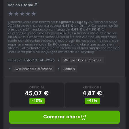
Ver en Steam
★
★
★
★
★
¿Buscas una clave barata de
Hogwarts Legacy
? A fecha de 6 ago
2026 la clave más barata cuesta
4,87 €
en Driffle. Comparamos 56
ofertas de 24 tiendas, con un rango de
4,87 €
a
64,80 €
. En
keyshops el precio más bajo es 4,87 €, en tiendas oficiales arranca
en 45,07 €. Con tantos vendedores la distancia entre los extremos
suele ser de varias veces, así que elegir tienda pesa más aquí que
esperar a unas rebajas. En PC compras una clave que activas en
Steam u otro cliente, y aquí el mercado es el más amplio, con más de
una cuarta parte de los juegos con oferta en keyshop.
Lanzamiento: 10 feb 2023
Warner Bros. Games
Avalanche Software
Action
OFFICIAL
KEYSHOPS
45,07 €
4,87 €
-13%
-91%
Comprar ahora