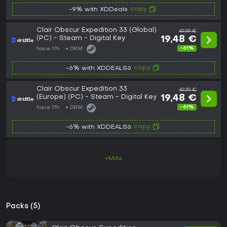
copy
-9% with XDDeals
Clair Obscur Expedition 33 (Global)
49,99 €
(PC) - Steam - Digital Key
19,48 €
-61%
hace 17h
DRM:
copy
-6% with XDDEALS6
Clair Obscur Expedition 33
49,99 €
(Europe) (PC) - Steam - Digital Key
19,48 €
-61%
hace 17h
DRM:
copy
-6% with XDDEALS6
+Más
Packs (5)