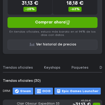
31,13 €
18,18 €
-28%
-63%
Comprar ahora
En tiendas oficiales, estuvo más barato en el 94% de los
días con datos.
Ver historial de precios
Tiendas oficiales
Keyshops
Paquetes
DL
Tiendas oficiales (30)
DRM:
Steam
GOG
Epic Games Launcher
43,38 €
Clair Obscur: Expedition 33
~31,13 €