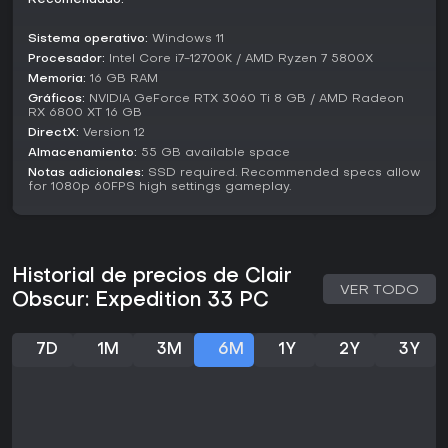
Recomendado:
Gustave, Maelle, Lune y Sciel, en su viaje para poner fin al
ciclo mortal de la Paintress en la tierra fracturada de
Sistema operativo:
Windows 11
Lumiere. Temas de mortalidad y sacrificio impulsan la trama,
con encuentros que involucran restos de expediciones
Procesador:
Intel Core i7-12700K / AMD Ryzen 7 5800X
fallidas y excéntricos Gestrals, figuras de madera que
Memoria:
16 GB RAM
aportan alivio cómico y trasfondo. Los escenarios van
Gráficos:
NVIDIA GeForce RTX 3060 Ti 8 GB / AMD Radeon
desde la Island of Visages hasta el Forgotten Battlefield,
RX 6800 XT 16 GB
cada uno impregnado de motivos artísticos como teatro y
DirectX:
Version 12
pintura, respaldados por una banda sonora que mezcla
Almacenamiento:
55 GB available space
rock sinfónico, ópera y sintes atmosféricos.
Notas adicionales:
SSD required. Recommended specs allow
for 1080p 60FPS high settings gameplay.
¿Merece la pena?
Con una puntuación de 92 en Metacritic de 84 reseñas
críticas y 9.5 de usuarios de más de 25.000 valoraciones,
Clair Obscur: Expedition 33 ha cosechado elogios unánimes
Historial de precios de Clair
por su combate innovador y narrativa emotiva. Los críticos
VER TODO
Obscur: Expedition 33 PC
resaltan cómo redefine los RPG por turnos al integrar
reflejos en tiempo real, tildándolo de "cambio de
paradigma" y "obra maestra revolucionaria". Los jugadores
7D
1M
3M
6M
1Y
2Y
3Y
alaban el doblaje, los diseños de personajes y las batallas
adictivas, aunque algunos lo ven algo sobrevalorado o con
giros argumentales poco desarrollados. Hasta marzo de
2026, el juego se mantiene en su estado de lanzamiento sin
actualizaciones mayores ni temporadas, ofreciendo un
paquete completo de unas 35 horas en la historia principal