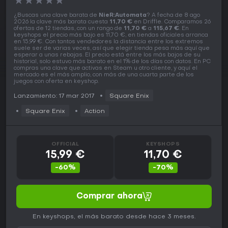
★
★
★
★
★
¿Buscas una clave barata de
NieR:Automata
? A fecha de 8 ago
2026 la clave más barata cuesta
11,70 €
en Driffle. Comparamos 26
ofertas de 12 tiendas, con un rango de
11,70 €
a
115,67 €
. En
keyshops el precio más bajo es 11,70 €, en tiendas oficiales arranca
en 15,99 €. Con tantos vendedores la distancia entre los extremos
suele ser de varias veces, así que elegir tienda pesa más aquí que
esperar a unas rebajas. El precio está entre los más bajos de su
historial, solo estuvo más barato en el 1% de los días con datos. En PC
compras una clave que activas en Steam u otro cliente, y aquí el
mercado es el más amplio, con más de una cuarta parte de los
juegos con oferta en keyshop.
Lanzamiento: 17 mar 2017
Square Enix
Square Enix
Action
OFFICIAL
KEYSHOPS
15,99 €
11,70 €
-60%
-70%
Comprar ahora
En keyshops, el más barato desde hace 3 meses.