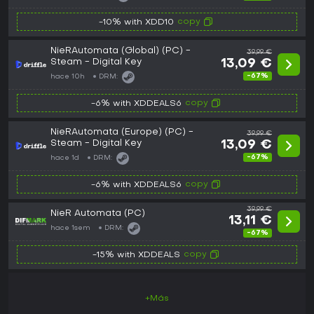
copy
-10% with XDD10
NieRAutomata (Global) (PC) -
39,99 €
Steam - Digital Key
13,09 €
-67%
hace 10h
DRM:
copy
-6% with XDDEALS6
NieRAutomata (Europe) (PC) -
39,99 €
Steam - Digital Key
13,09 €
-67%
hace 1d
DRM:
copy
-6% with XDDEALS6
39,99 €
NieR Automata (PC)
13,11 €
hace 1sem
DRM:
-67%
copy
-15% with XDDEALS
+Más