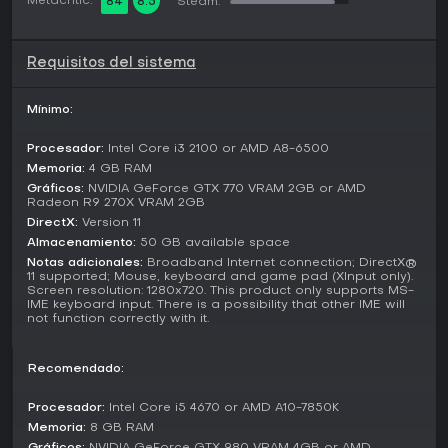
Metacritic:
84
8.5
contra máquinas invasoras que han conquistado la Tierra,
Steam:
mientras los restos de la humanidad resiste desde lejos. Las
facciones abarcan el grupo de resistencia androide YoRHa
y las formas de vida máquina, lo que genera encuentros
Requisitos del sistema
tensos que cuestionan alianzas y verdades.
El mundo alterna paisajes desolados con vestigios de la
Mínimo:
civilización humana, donde la exploración revela
subeventos y trasfondo.
Procesador:
Intel Core i3 2100 or AMD A8-6500
Memoria:
4 GB RAM
¿Merece la pena?
Gráficos:
NVIDIA GeForce GTX 770 VRAM 2GB or AMD
Radeon R9 270X VRAM 2GB
NieR:Automata sigue siendo una opción sólida para fans de
los action RPG con historias filosóficas y rejugabilidad
DirectX:
Version 11
gracias a sus múltiples finales. Las opiniones de jugadores
Almacenamiento:
50 GB available space
elogian el combate absorbente y la narrativa inolvidable,
Notas adicionales:
Broadband Internet connection; DirectX®
aunque algunos critican que los elementos RPG resultan
11 supported; Mouse, keyboard and game pad (XInput only).
Screen resolution: 1280x720. This product only supports MS-
irregulares.
IME keyboard input. There is a possibility that other IME will
not function correctly with it.
Si te gustan los títulos que mezclan combates
espectaculares con profundidad emocional, este juego
resiste bien en 2026, sobre todo por su paquete completo
Recomendado:
sin actualizaciones ni temporadas pendientes.
Procesador:
Intel Core i5 4670 or AMD A10-7850K
Memoria:
8 GB RAM