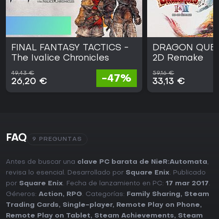
FINAL FANTASY TACTICS -
DRAGON QUEST
The Ivalice Chronicles
2D Remake
49,43 €
59,16 €
-47%
26,20 €
33,13 €
FAQ
9 PREGUNTAS
Antes de buscar una
clave PC barata de NieR:Automata
,
revisa lo esencial. Desarrollado por
Square Enix
. Publicado
por
Square Enix
. Fecha de lanzamiento en PC:
17 mar 2017
.
Géneros:
Action
,
RPG
. Categorías:
Family Sharing
,
Steam
Trading Cards
,
Single-player
,
Remote Play on Phone
,
Remote Play on Tablet
,
Steam Achievements
,
Steam