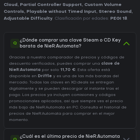
Cloud
,
Partial Controller Support
,
Custom Volume
Controls
,
Playable without Timed Input
,
Stereo Sound
,
Adjustable Difficulty
. Clasificación por edades:
PEGI 18
.
¿Dónde comprar una clave Steam o CD Key
Q
barata de NieR:Automata?
Gracias a nuestro comparador de precios y códigos de
descuento verificados, puedes comprar una
clave de
NieR:Automata
por solo
11,70 €
. Esta oferta está
disponible en
Driffle
y es una de las más baratas del
mercado. Todas las claves en XD.deals se entregan
digitalmente y se pueden descargar al instante tras el
pago. Los precios ya incluyen comisiones y códigos
promocionales aplicados, así que siempre ves el precio
más bajo de NieR:Automata en
PC
. Consulta el
historial de
precios de NieR:Automata
para comprar en el mejor
momento.
¿Cuál es el último precio de NieR:Automata
Q