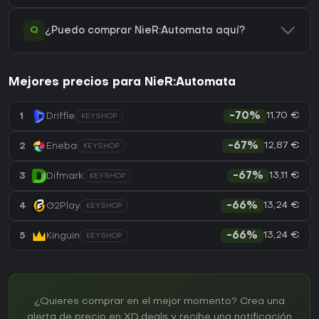
Q
¿Puedo comprar NieR:Automata aquí?
Mejores precios para NieR:Automata
11,70 €
1
Driffle
-70%
KEYSHOP
12,87 €
2
Eneba
-67%
KEYSHOP
13,11 €
3
Difmark
-67%
KEYSHOP
13,24 €
4
G2Play
-66%
KEYSHOP
13,24 €
5
Kinguin
-66%
KEYSHOP
¿Quieres comprar en el mejor momento? Crea una
alerta de precio en XD.deals y recibe una notificación