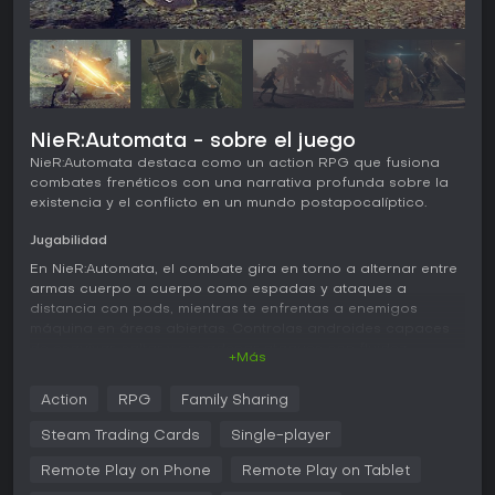
NieR:Automata - sobre el juego
NieR:Automata destaca como un action RPG que fusiona
combates frenéticos con una narrativa profunda sobre la
existencia y el conflicto en un mundo postapocalíptico.
Jugabilidad
En NieR:Automata, el combate gira en torno a alternar entre
armas cuerpo a cuerpo como espadas y ataques a
distancia con pods, mientras te enfrentas a enemigos
máquina en áreas abiertas. Controlas androides capaces
de esquivar, saltar y encadenar ataques con fluidez,
+Más
gracias a unos controles receptivos ideales tanto para
escaramuzas rápidas como para batallas estratégicas
Action
RPG
Family Sharing
contra jefes.
Steam Trading Cards
Single-player
Los elementos RPG te permiten subir de nivel en combates,
desbloqueando habilidades y personalizando sets de chips
Remote Play on Phone
Remote Play on Tablet
que mejoran capacidades como la recuperación de salud