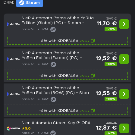
DRM:
Steam
NieR Automata Game of the YoRHa
39,99 €
Edition (Global) (PC) - Steam -
11,70 €
Digital Key
-70%
hace 6d
DRM:
copy
-6% with XDDEALS6
NieR Automata Game of the
39,99 €
YoRHa Edition (Europe) (PC) -
12,52 €
Steam - Digital Key
-68%
hace 4d
DRM:
copy
-6% with XDDEALS6
NieR Automata Game of the
39,99 €
YoRHa Edition (ROW) (PC) - Steam
12,55 €
- Digital Key
-68%
hace 4d
DRM:
copy
-6% with XDDEALS6
Nier: Automata Steam Key GLOBAL
39,99 €
12,87 €
★
5.0
hace 7h
DRM:
-67%