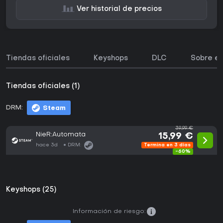
Ver historial de precios
Tiendas oficiales
Keyshops
DLC
Sobre el
Tiendas oficiales (1)
DRM:
Steam
39,99 €
NieR:Automata
15,99 €
hace 3d
DRM:
Termina en 3 días
-60%
Keyshops (25)
Información de riesgo: