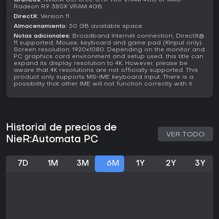
Gráficos:
NVIDIA GeForce GTX 980 VRAM 4GB or AMD
Radeon R9 380X VRAM 4GB
DirectX:
Version 11
Almacenamiento:
50 GB available space
Notas adicionales:
Broadband Internet connection; DirectX®
11 supported; Mouse, keyboard and game pad (XInput only).
Screen resolution: 1920x1080. Depending on the monitor and
PC graphics card environment and setup used, this title can
expand its display resolution to 4K. However, please be
aware that 4K resolutions are not officially supported. This
product only supports MS-IME keyboard input. There is a
possibility that other IME will not function correctly with it.
Historial de precios de
VER TODO
NieR:Automata PC
7D
1M
3M
6M
1Y
2Y
3Y