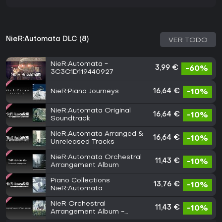
NieR:Automata DLC (8)
VER TODO
NieR:Automata -
3,99 €
-60%
3C3C1D119440927
NieR:Piano Journeys
16,64 €
-10%
NieR:Automata Original
16,64 €
-10%
Soundtrack
NieR:Automata Arranged &
16,64 €
-10%
Unreleased Tracks
NieR:Automata Orchestral
11,43 €
-10%
Arrangement Album
Piano Collections
13,76 €
-10%
NieR:Automata
NieR Orchestral
11,43 €
-10%
Arrangement Album -
Addendum