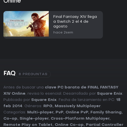
Online
Final Fantasy XIV llega
a Switch 2 el 4 de
agosto
hace 2sem
FAQ
8 PREGUNTAS
Antes de buscar una
clave PC barata de FINAL FANTASY
XIV Online
, revisa lo esencial. Desarrollado por
Square Enix
.
Publicado por
Square Enix
. Fecha de lanzamiento en PC:
18
feb 2014
. Géneros:
RPG
,
Massively Multiplayer
.
Categorías:
Multi-player
,
PvP
,
Online PvP
,
Family Sharing
,
Co-op
,
Single-player
,
Cross-Platform Multiplayer
,
Remote Play on Tablet
,
Online Co-op
,
Partial Controller