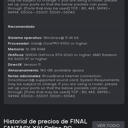
may be subject to change. If you are using a router, please
actualizaciones recientes como Patch 7.3 que enriquece la
set up your ports so that the below packets can pass
narrativa y Patch 7.41 que añade contenido como Cosmic
through. [Ports that may be used] TCP：80, 443, 54992～
54994, 55006～55007, 55021～55040
Exploration. Los eventos estacionales ofrecen actividades
limitadas que impulsan la interacción comunitaria.
Recomendado:
¿Merece la pena?
Con una prueba gratuita hasta level 70 que incluye el juego
Sistema operativo:
Windows® 11 64 bit
base y las dos primeras expansiones, Final Fantasy XIV
Procesador:
Intel® Core™i7-9700 or higher
Online es ideal para novatos. Sus opciones solistas, como
Memoria:
16 GB RAM
compañeros NPC para el contenido narrativo, atraen a
Gráficos:
NVIDIA GeForce RTX 2060 or higher, AMD Radeon
quienes prefieren jugar independientemente, mientras que
RX 5600 XT or higher
las raids multijugador enganchan a los fans de grupos.
DirectX:
Version 11
Almacenamiento:
140 GB available space
El juego goza de gran aceptación por sus mecánicas y
progresión, con una comunidad activa hasta 2026 gracias
Notas adicionales:
Broadband Internet connection;
DirectSound® supported sound card; System Requirements
a actualizaciones regulares que garantizan su longevidad.
may be subject to change. If you are using a router, please
Si te gustan los MMORPG narrativos con estilos de juego
set up your ports so that the below packets can pass
flexibles, ofrece un valor inmenso, sobre todo para amantes
through. [Ports that may be used] TCP：80, 443, 54992～
54994, 55006～55007, 55021～55040
del role-playing profundo y retos cooperativos.
Historial de precios de FINAL
VER TODO