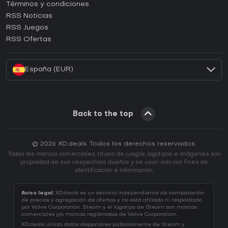
Términos y condiciones
¿Cómo activar una CD Key de GOG?
RSS Noticias
¿Cómo activar una CD Key de Ubisoft Connect?
RSS Juegos
¿Cómo activar una CD Key de EA App?
RSS Ofertas
¿Cómo activar una CD Key de Battle.net?
España (EUR)
Back to the top
© 2026 XD.deals. Todos los derechos reservados.
Todas las marcas comerciales, títulos de juegos, logotipos e imágenes son
propiedad de sus respectivos dueños y se usan solo con fines de
identificación e información.
Aviso legal:
XD.deals es un servicio independiente de comparación
de precios y agregación de ofertas y no está afiliado ni respaldado
por Valve Corporation. Steam y el logotipo de Steam son marcas
comerciales y/o marcas registradas de Valve Corporation.
XD.deals utiliza datos disponibles públicamente de Steam y