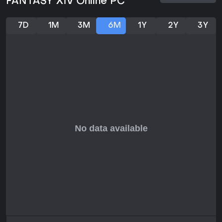
FANTASY XIV Online PC
7D
1M
3M
6M
1Y
2Y
3Y