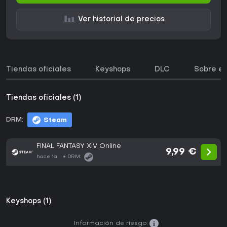
Ver historial de precios
Tiendas oficiales
Keyshops
DLC
Sobre el
Tiendas oficiales (1)
DRM:
Steam
FINAL FANTASY XIV Online
9,99 €
hace 1a
DRM:
Keyshops (1)
Información de riesgo: