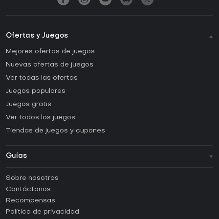
Ofertas y Juegos
Mejores ofertas de juegos
Nuevas ofertas de juegos
Ver todas las ofertas
Juegos populares
Juegos gratis
Ver todos los juegos
Tiendas de juegos y cupones
Guías
FAQ
Sobre nosotros
Guías y tutoriales
Contáctanos
¿Cómo activar una CD Key de Steam?
Recompensas
¿Cómo activar una CD Key de Epic Games?
Política de privacidad