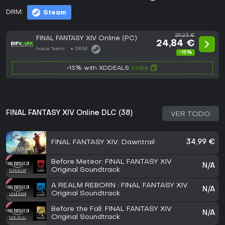
DRM:
Steam
29,23 €
FINAL FANTASY XIV Online (PC)
24,84 €
hace 1sem
DRM:
-15%
copy
-15% with XDDEALS
FINAL FANTASY XIV Online DLC (38)
VER TODO
FINAL FANTASY XIV: Dawntrail
34,99 €
Before Meteor: FINAL FANTASY XIV
N/A
Original Soundtrack
A REALM REBORN : FINAL FANTASY XIV
N/A
Original Soundtrack
Before the Fall: FINAL FANTASY XIV
N/A
Original Soundtrack