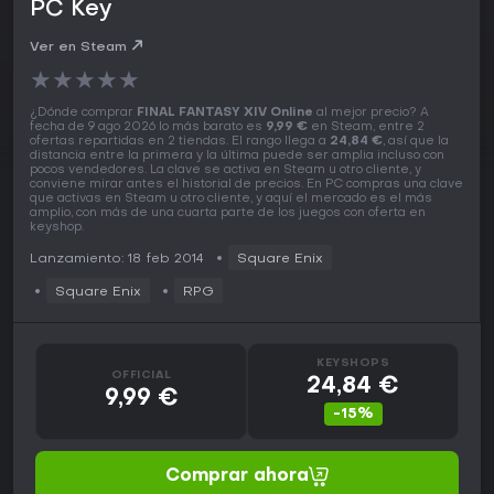
PC Key
Ver en Steam
★
★
★
★
★
¿Dónde comprar
FINAL FANTASY XIV Online
al mejor precio? A
fecha de 9 ago 2026 lo más barato es
9,99 €
en Steam, entre 2
ofertas repartidas en 2 tiendas. El rango llega a
24,84 €
, así que la
distancia entre la primera y la última puede ser amplia incluso con
pocos vendedores. La clave se activa en Steam u otro cliente, y
conviene mirar antes el historial de precios. En PC compras una clave
que activas en Steam u otro cliente, y aquí el mercado es el más
amplio, con más de una cuarta parte de los juegos con oferta en
keyshop.
Lanzamiento: 18 feb 2014
Square Enix
Square Enix
RPG
KEYSHOPS
OFFICIAL
24,84 €
9,99 €
-15%
Comprar ahora