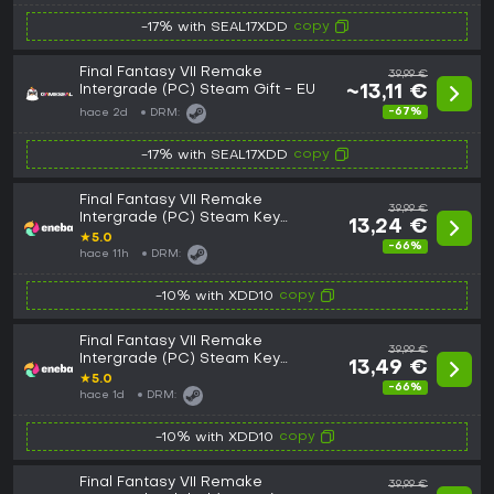
copy
-17% with SEAL17XDD
Final Fantasy VII Remake
39,99 €
Intergrade (PC) Steam Gift - EU
~13,11 €
-67%
hace 2d
DRM:
copy
-17% with SEAL17XDD
Final Fantasy VII Remake
39,99 €
Intergrade (PC) Steam Key
13,24 €
GLOBAL
★
5.0
-66%
hace 11h
DRM:
copy
-10% with XDD10
Final Fantasy VII Remake
39,99 €
Intergrade (PC) Steam Key
13,49 €
EUROPE
★
5.0
-66%
hace 1d
DRM:
copy
-10% with XDD10
Final Fantasy VII Remake
39,99 €