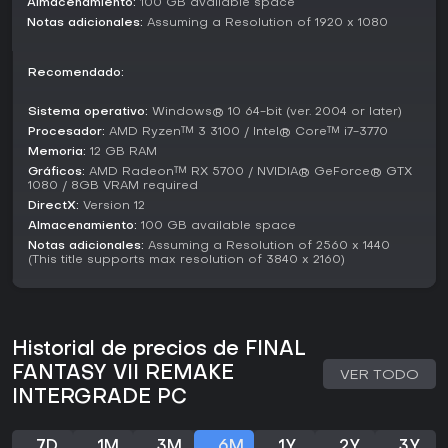
atrae a fans de los action RPG con historias centradas en
Almacenamiento:
100 GB available space
personajes.
Notas adicionales:
Assuming a Resolution of 1920 x 1080
Las reseñas recientes de 2026 siguen alabando el combate
adictivo y el contenido ampliado, sobre todo en PC, donde
Recomendado:
las mejoras técnicas elevan la experiencia.
Sistema operativo:
Windows® 10 64-bit (ver. 2004 or later)
Es ideal para quienes disfrutan batallas estratégicas y
Procesador:
AMD Ryzen™ 3 3100 / Intel® Core™ i7-3770
mundos inmersivos, aunque los fans del combate
Memoria:
12 GB RAM
puramente por turnos pueden optar por el modo clásico.
Gráficos:
AMD Radeon™ RX 5700 / NVIDIA® GeForce® GTX
1080 / 8GB VRAM required
Gracias a su aclamación crítica y los ports continuos a
DirectX:
Version 12
nuevas plataformas, sigue siendo una opción sólida para
Almacenamiento:
100 GB available space
novatos y veteranos que quieran revivir Midgar.
Notas adicionales:
Assuming a Resolution of 2560 x 1440
(This title supports max resolution of 3840 x 2160)
Historial de precios de FINAL
FANTASY VII REMAKE
VER TODO
INTERGRADE PC
7D
1M
3M
6M
1Y
2Y
3Y