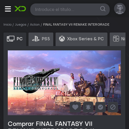
Todas
Inicio
Juegos
Action
FINAL FANTASY VII REMAKE INTERGRADE
PC
PS5
Xbox Series & PC
Nin
Comprar FINAL FANTASY VII