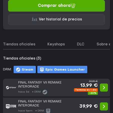
Comprar ahora
Ver historial de precios
Tiendas oficiales
Keyshops
DLC
Sobre el
Tiendas oficiales (3)
DRM:
Steam
Epic Games Launcher
39,99 €
FINAL FANTASY VII REMAKE
13,99 €
INTERGRADE
Termina en 1 día
hace 5d
DRM:
-65%
FINAL FANTASY VII REMAKE
INTERGRADE
39,99 €
hace 1sem
DRM: