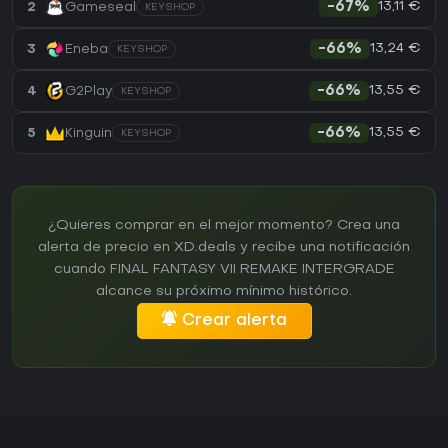
13,11 €
2
Gameseal
-67%
KEYSHOP
13,24 €
3
Eneba
-66%
KEYSHOP
13,55 €
4
G2Play
-66%
KEYSHOP
13,55 €
5
Kinguin
-66%
KEYSHOP
¿Quieres comprar en el mejor momento? Crea una
alerta de precio en XD.deals y recibe una notificación
cuando FINAL FANTASY VII REMAKE INTERGRADE
alcance su próximo mínimo histórico.
Crear alerta