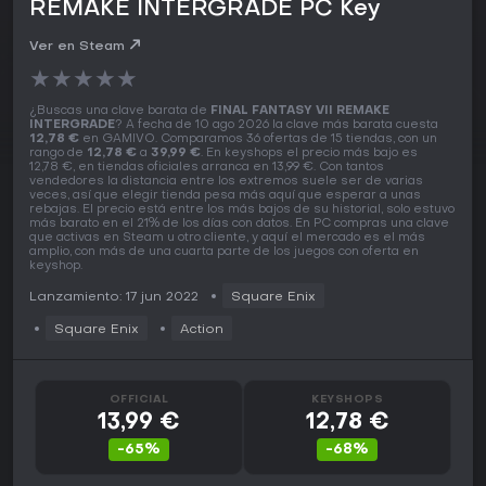
REMAKE INTERGRADE PC Key
Ver en Steam
★
★
★
★
★
¿Buscas una clave barata de
FINAL FANTASY VII REMAKE
INTERGRADE
? A fecha de 10 ago 2026 la clave más barata cuesta
12,78 €
en GAMIVO. Comparamos 36 ofertas de 15 tiendas, con un
rango de
12,78 €
a
39,99 €
. En keyshops el precio más bajo es
12,78 €, en tiendas oficiales arranca en 13,99 €. Con tantos
vendedores la distancia entre los extremos suele ser de varias
veces, así que elegir tienda pesa más aquí que esperar a unas
rebajas. El precio está entre los más bajos de su historial, solo estuvo
más barato en el 21% de los días con datos. En PC compras una clave
que activas en Steam u otro cliente, y aquí el mercado es el más
amplio, con más de una cuarta parte de los juegos con oferta en
keyshop.
Lanzamiento: 17 jun 2022
Square Enix
Square Enix
Action
OFFICIAL
KEYSHOPS
13,99 €
12,78 €
-65%
-68%