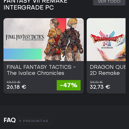
FANTASY VII REMAKE
VER TODO
INTERGRADE PC
FINAL FANTASY TACTICS -
DRAGON QUEST
The Ivalice Chronicles
2D Remake
49,40 €
59,51 €
-47%
26,18 €
32,73 €
FAQ
9 PREGUNTAS