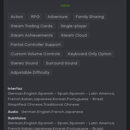
Jugabilidad
+Más
El núcleo del gameplay gira en torno a un sistema de
Action
RPG
Adventure
Family Sharing
combate híbrido que une acción en tiempo real con
decisiones por comandos, permitiendo cambiar entre
Steam Trading Cards
Single-player
miembros del party durante las batallas.
Steam Achievements
Steam Cloud
Los jugadores acumulan la barra de Active Time Battle para
lanzar habilidades, hechizos y limit breaks, mientras se
Partial Controller Support
centran en aturdir a los enemigos y causar daño masivo.
Custom Volume Controls
Keyboard Only Option
La exploración en Midgar recorre entornos detallados,
Stereo Sound
Surround Sound
resuelve puzles ligeros y aborda misiones secundarias
conectadas al argumento principal, con facciones como
Adjustable Difficulty
Avalanche y Shinra Electric Power Company.
El sistema de Materia permite equipar orbes a los
Interfaz:
personajes para personalizar magia y habilidades,
German
English
Spanish - Spain
Spanish - Latin America
aportando profundidad estratégica a las composiciones
French
Italian
Japanese
Korean
Portuguese - Brazil
del grupo.
Simplified Chinese
Traditional Chinese
Modos de juego
Audio:
German
English
French
Japanese
El modo historia principal sigue a Cloud Strife y sus aliados
Subtítulos:
en los eventos de Midgar, integrando misiones principales y
German
English
Spanish - Spain
Spanish - Latin America
contenido opcional.
French
Italian
Japanese
Korean
Portuguese - Brazil