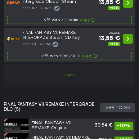
Intergrade Global (Steam)
13,55 €
-66%
hace 10h
DRM:
copy
-9% with XDDeals
FINAL FANTASY VII REMAKE
39,99 €
INTERGRADE Steam CD Key
13,55 €
-66%
hace 5d
DRM:
copy
-8% with XD8DEALS
+Más
FINAL FANTASY VII REMAKE INTERGRADE
VER TODO
DLC (5)
FINAL FANTASY VII
30,54 €
-10%
REMAKE Original
Soundtrack
FINAL FANTASY VII REMAKE