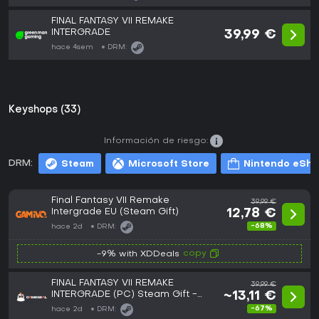
FINAL FANTASY VII REMAKE
INTERGRADE
39,99 €
hace 4sem
DRM:
Keyshops (33)
Información de riesgo:
DRM:
Steam
Microsoft Store
Nintendo eSh
Final Fantasy VII Remake
39,99 €
Intergrade EU (Steam Gift)
12,78 €
-68%
hace 2d
DRM:
copy
-9% with XDDeals
FINAL FANTASY VII REMAKE
39,99 €
INTERGRADE (PC) Steam Gift -
~13,11 €
GLOBAL
-67%
hace 2d
DRM: