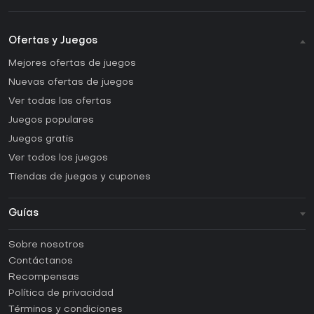
Ofertas y Juegos
Mejores ofertas de juegos
Nuevas ofertas de juegos
Ver todas las ofertas
Juegos populares
Juegos gratis
Ver todos los juegos
Tiendas de juegos y cupones
Guías
FAQ
Sobre nosotros
Guías y tutoriales
Contáctanos
¿Cómo activar una CD Key de Steam?
Recompensas
¿Cómo activar una CD Key de Epic Games?
Política de privacidad
Términos y condiciones
¿Cómo activar una CD Key de GOG?