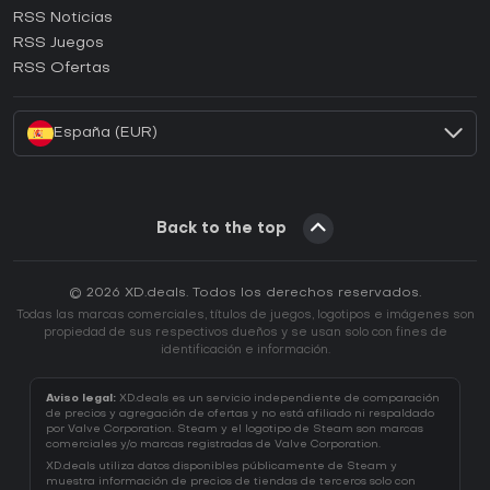
RSS Noticias
¿Cómo activar una CD Key de Ubisoft Connect?
RSS Juegos
¿Cómo activar una CD Key de EA App?
RSS Ofertas
¿Cómo activar una CD Key de Battle.net?
España (EUR)
Back to the top
© 2026 XD.deals. Todos los derechos reservados.
Todas las marcas comerciales, títulos de juegos, logotipos e imágenes son
propiedad de sus respectivos dueños y se usan solo con fines de
identificación e información.
Aviso legal:
XD.deals es un servicio independiente de comparación
de precios y agregación de ofertas y no está afiliado ni respaldado
por Valve Corporation. Steam y el logotipo de Steam son marcas
comerciales y/o marcas registradas de Valve Corporation.
XD.deals utiliza datos disponibles públicamente de Steam y
muestra información de precios de tiendas de terceros solo con