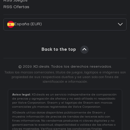
RSS Juegos
¿Cómo activar una CD Key de EA App?
RSS Ofertas
¿Cómo activar una CD Key de Battle.net?
España (EUR)
Back to the top
© 2026 XD.deals. Todos los derechos reservados.
Todas las marcas comerciales, títulos de juegos, logotipos e imágenes son
propiedad de sus respectivos dueños y se usan solo con fines de
identificación e información.
Aviso legal:
XD.deals es un servicio independiente de comparación
de precios y agregación de ofertas y no está afiliado ni respaldado
por Valve Corporation. Steam y el logotipo de Steam son marcas
comerciales y/o marcas registradas de Valve Corporation.
XD.deals utiliza datos disponibles públicamente de Steam y
muestra información de precios de tiendas de terceros solo con
fines informativos. No vendemos productos ni claves digitales y no
garantizamos la exactitud, disponibilidad o validez de las ofertas o
claves mostradas. Verifica siempre las condiciones finales