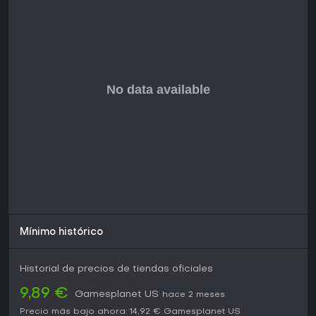
El juego sigue recibiendo soporte gracias a su remaster de
2022 para plataformas como PC, donde alcanza tasas de
frames mejoradas como 60 FPS en sistemas compatibles.
Está disponible en servicios de suscripción como Xbox
Game Pass, lo que lo hace accesible sin compra completa.
Si te gustan las batallas estratégicas por turnos junto a
narrativas centradas en personajes, este RPG ofrece un
gran valor, sobre todo para novatos en el género o quienes
buscan una campaña extensa. No obstante, puede no
convencer a quienes prefieren acción frenética o elementos
multijugador.
Mínimo histórico
Historial de precios de tiendas oficiales
9,89 €
Gamesplanet US
hace 2 meses
Precio más bajo ahora:
14,92 €
Gamesplanet US