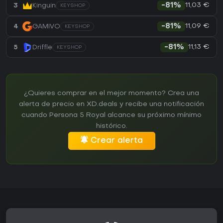
11,03 €
3
Kinguin
-81%
KEYSHOP
11,09 €
4
GAMIVO
-81%
KEYSHOP
11,13 €
5
Driffle
-81%
KEYSHOP
¿Quieres comprar en el mejor momento? Crea una
alerta de precio en XD.deals y recibe una notificación
cuando Persona 5 Royal alcance su próximo mínimo
histórico.
Crear alerta