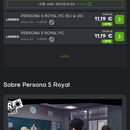
copy
-6% with XDDEALS6
59,99 €
PERSONA 5 ROYAL PC (EU & UK)
11,19 €
hace 3h
DRM:
-81%
59,99 €
PERSONA 5 ROYAL PC
11,19 €
hace 3h
DRM:
-81%
+Más
Sobre Persona 5 Royal