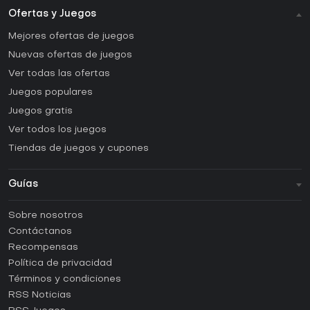
Ofertas y Juegos
Mejores ofertas de juegos
Nuevas ofertas de juegos
Ver todas las ofertas
Juegos populares
Juegos gratis
Ver todos los juegos
Tiendas de juegos y cupones
Guías
FAQ
Sobre nosotros
Guías y tutoriales
Contáctanos
¿Cómo activar una CD Key de Steam?
Recompensas
¿Cómo activar una CD Key de Epic Games?
Política de privacidad
Términos y condiciones
¿Cómo activar una CD Key de GOG?
RSS Noticias
¿Cómo activar una CD Key de Ubisoft Connect?