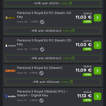
copy
-10% with XDD10
Persona 5 Royal EU PC Steam CD
59,99 €
Key
11,03 €
-81%
hace 2d
DRM:
copy
-8% with XD8DEALS
Persona 5 Royal EU PC Steam CD
59,99 €
Key
11,03 €
-81%
hace 2d
DRM:
copy
-8% with XD8DEALS
59,99 €
Persona 5 Royal EU (Steam)
11,09 €
hace 1d
DRM:
-81%
copy
-9% with XDDeals
Persona 5 Royal (Global) (PC) -
59,99 €
Steam - Digital Key
11,13 €
-81%
hace 1h
DRM: