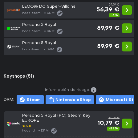
59,99 €
LEGO® DC Super-Villains
56,39 €
hace 3sem
DRM:
-6%
Persona 5 Royal
59,99 €
hace 3sem
DRM:
Persona 5 Royal
59,99 €
hace 4sem
DRM:
Keyshops (51)
Información de riesgo:
DRM:
Steam
Nintendo eShop
Microsoft Sto
Persona 5 Royal (PC) Steam Key
59,99 €
EUROPE
10,79 €
★
5.0
-82%
hace 1d
DRM: