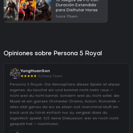
15 Juegos de PC con
Duración Extendida
para Disfrutar Horas
hace 17sem
Opiniones sobre Persona 5 Royal
YungHuanSon
★
★
★
★
★
5/5
hace 7sem
Persona 5 Royal- Die Atmosphäre dieses Spiels ist etwas
eigenes. du tauchst ein und kommst nicht mehr raus —
nicht weil du nicht kannst, sondern weil du nicht willst. die
Musik ist ein ganzes Orchester. Drama, Action, Romantik —
alles sitzt genau da wo es sitzen soll. manchmal läuft ein
track und du hörst einfach nur zu. vergisst dass du
eigentlich spielst. 5/5. keine Diskussion. wer es noch nicht
gespielt hat — nachholen.