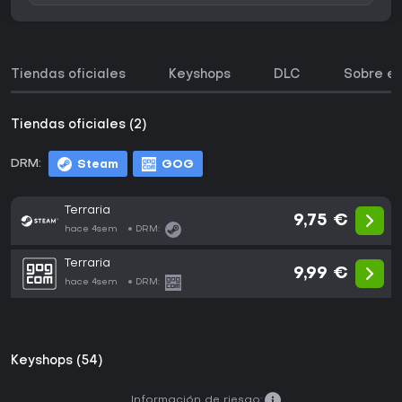
Tiendas oficiales
Keyshops
DLC
Sobre el
Tiendas oficiales (2)
DRM:
Steam
GOG
Terraria
9,75 €
hace 4sem
DRM:
Terraria
9,99 €
hace 4sem
DRM:
Keyshops (54)
Información de riesgo: