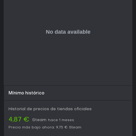
aprobación por su profundidad y rejugabilidad. Es perfecto
para fans del survival crafting, combates contra jefes y
libertad creativa en 2D, sobre todo con sus actualizaciones
gratuitas que mantienen un contenido extenso.
Si buscas juegos que premien la exploración y la
progresión a largo plazo sin narrativas rígidas, Terraria
ofrece un valor excelente, especialmente para jugadores en
solitario o grupos en busca de aventuras cooperativas. Su
estado actual, reforzado por actualizaciones regulares, lo
convierte en una opción sólida para novatos o veteranos
que quieran un título que evolucione con el tiempo.
Mínimo histórico
Historial de precios de tiendas oficiales
4,87 €
Steam
hace 1 meses
Precio más bajo ahora:
9,75 €
Steam