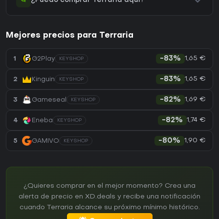
¿Puedo comprar Terraria aquí?
Mejores precios para Terraria
1,65 €
1
G2Play
-83%
KEYSHOP
1,65 €
2
Kinguin
-83%
KEYSHOP
1,69 €
3
Gameseal
-82%
KEYSHOP
1,74 €
4
Eneba
-82%
KEYSHOP
1,90 €
5
GAMIVO
-80%
KEYSHOP
¿Quieres comprar en el mejor momento? Crea una
alerta de precio en XD.deals y recibe una notificación
cuando Terraria alcance su próximo mínimo histórico.