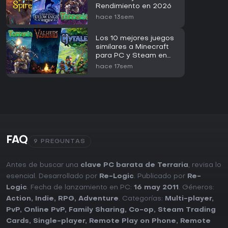
Rendimiento en 2026
hace 13sem
Los 10 mejores juegos
similares a Minecraft
para PC y Steam en
2026
hace 17sem
FAQ
9 PREGUNTAS
Antes de buscar una
clave PC barata de Terraria
, revisa lo
esencial. Desarrollado por
Re-Logic
. Publicado por
Re-
Logic
. Fecha de lanzamiento en PC:
16 may 2011
. Géneros:
Action
,
Indie
,
RPG
,
Adventure
. Categorías:
Multi-player
,
PvP
,
Online PvP
,
Family Sharing
,
Co-op
,
Steam Trading
Cards
,
Single-player
,
Remote Play on Phone
,
Remote