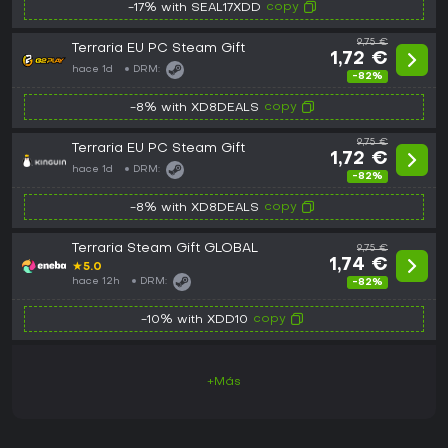
copy
-17% with SEAL17XDD
9,75 €
Terraria EU PC Steam Gift
1,72 €
hace 1d
DRM:
-82%
copy
-8% with XD8DEALS
9,75 €
Terraria EU PC Steam Gift
1,72 €
hace 1d
DRM:
-82%
copy
-8% with XD8DEALS
Terraria Steam Gift GLOBAL
9,75 €
1,74 €
★
5.0
hace 12h
DRM:
-82%
copy
-10% with XDD10
+Más