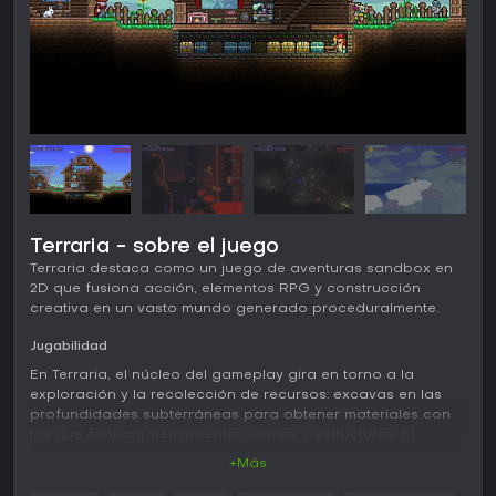
Terraria - sobre el juego
Terraria destaca como un juego de aventuras sandbox en
2D que fusiona acción, elementos RPG y construcción
creativa en un vasto mundo generado proceduralmente.
Jugabilidad
En Terraria, el núcleo del gameplay gira en torno a la
exploración y la recolección de recursos: excavas en las
profundidades subterráneas para obtener materiales con
los que fabricar herramientas, armas y estructuras. El
combate ocupa un lugar central, con enfrentamientos
+Más
contra enemigos y jefes mediante un amplio arsenal de
armas y accesorios que se pueden mejorar con el tiempo.