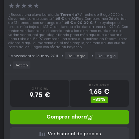
★
★
★
★
★
¿Buscas una clave barata de
Terraria
? A fecha de 8 ago 2026 la
clave más barata cuesta
1,65 €
en G2Play. Comparamos 56 ofertas
de 15 tiendas, con un rango de
1,65 €
a
90,09 €
. En keyshops el
precio más bajo es 1,65 €, en tiendas oficiales arranca en 9,75 €. Con
tantos vendedores la distancia entre los extremos suele ser de
varias veces, así que elegir tienda pesa más aquí que esperar a
unas rebajas. En PC compras una clave que activas en Steam u otro
cliente, y aquí el mercado es el más amplio, con más de una cuarta
parte de los juegos con oferta en keyshop.
Lanzamiento: 16 may 2011
Re-Logic
Re-Logic
Action
KEYSHOPS
OFFICIAL
1,65 €
9,75 €
-83%
Comprar ahora
Ver historial de precios