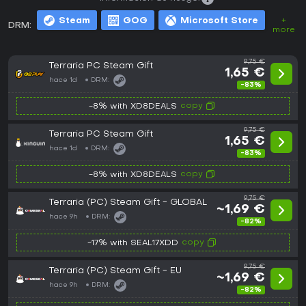
Steam
GOG
Microsoft Store
+
DRM:
more
9,75 €
Terraria PC Steam Gift
1,65 €
hace 1d
DRM:
-83%
copy
-8% with XD8DEALS
9,75 €
Terraria PC Steam Gift
1,65 €
hace 1d
DRM:
-83%
copy
-8% with XD8DEALS
9,75 €
Terraria (PC) Steam Gift - GLOBAL
~1,69 €
hace 9h
DRM:
-82%
copy
-17% with SEAL17XDD
9,75 €
Terraria (PC) Steam Gift - EU
~1,69 €
hace 9h
DRM:
-82%