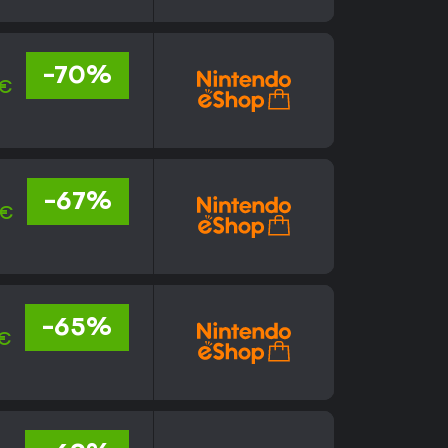
-70%
 €
-67%
 €
-65%
 €