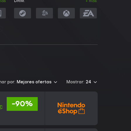
DRM:
más
+ más
ar por:
Mejores ofertas
Mostrar:
24
-90%
€