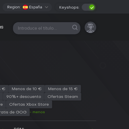
Region:
España
Keyshops:
Todas las plataformas
as
5 €
Menos de 10 €
Menos de 15 €
90%+ descuento
Ofertas Steam
re
Ofertas Xbox Store
- menos
ratis de GOG