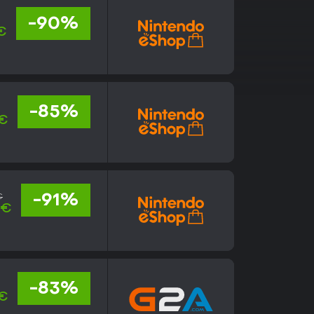
-90%
€
-85%
 €
€
-91%
 €
-83%
 €