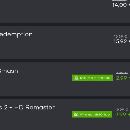
46,65 €
14,00
edemption
49,99 €
15,92
Smash
7,99 €
2,99
Mínimo histórico
2 - HD Remaster
19,99 €
7,99 
Mínimo histórico