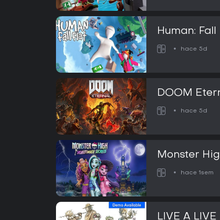
Human: Fall 
hace 5d
DOOM Eter
hace 5d
Monster Hig
Secrets
hace 1sem
LIVE A LIVE