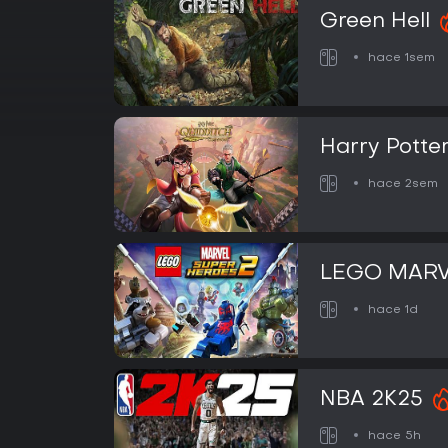
Green Hell
hace 1sem
Harry Potter
Champions
hace 2sem
LEGO MARV
Heroes 2
hace 1d
NBA 2K25
hace 5h