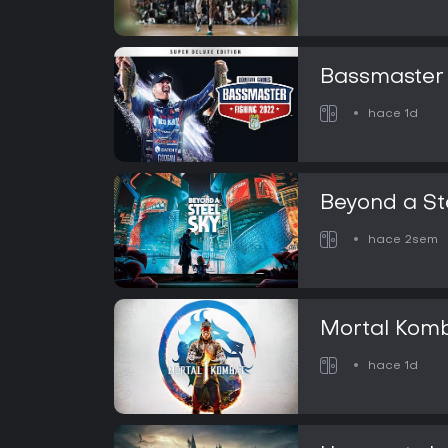
Bassmaster 
Super Delux
hace 1d
Beyond a St
hace 2sem
Mortal Komb
hace 1d