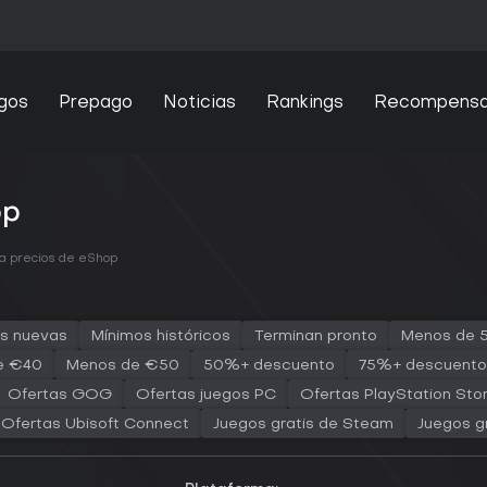
gos
Prepago
Noticias
Rankings
Recompens
op
ra precios de eShop
s nuevas
Mínimos históricos
Terminan pronto
Menos de 
e €40
Menos de €50
50%+ descuento
75%+ descuento
Ofertas GOG
Ofertas juegos PC
Ofertas PlayStation Sto
Ofertas Ubisoft Connect
Juegos gratis de Steam
Juegos g