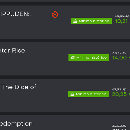
IPPUDEN:
49,99 €
nja STORM 4
10,21
Mínimo histórico
uto
ter Rise
38,47 €
14,00
Mínimo histórico
 The Dice of
49,99 €
20,25
Mínimo histórico
edemption
49,99 €