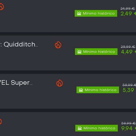
24,99 €
2,49 
Mínimo histórico
: Quidditch
29,99 €
4,49
Mínimo histórico
EL Super
59,99 
5,39
Mínimo histórico
59,99 €
9,94
Mínimo histórico