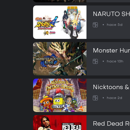
NARUTO SH
Ultimate Ni
hace 5d
Road to Bor
Monster Hun
hace 13h
Nicktoons &
Destiny
hace 2d
Red Dead R