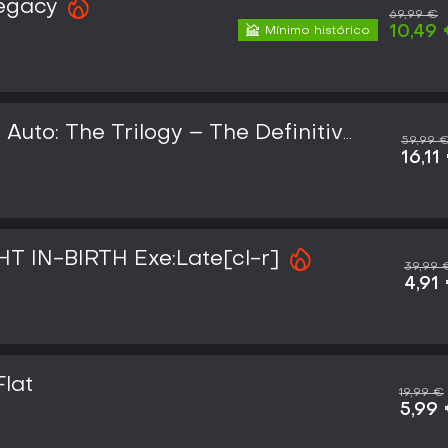
egacy
69,99 €
10,49
Mínimo histórico
Auto: The Trilogy – The Definitive
59,99 
16,11
T IN-BIRTH Exe:Late[cl-r]
39,99 
4,91
Flat
19,99 €
5,99