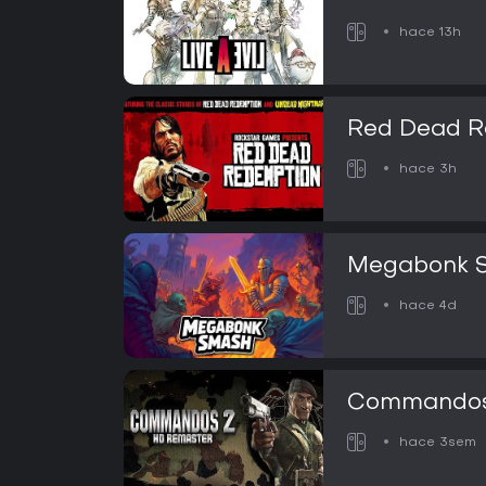
hace 13h
Red Dead R
hace 3h
Megabonk 
hace 4d
Commandos 
hace 3sem