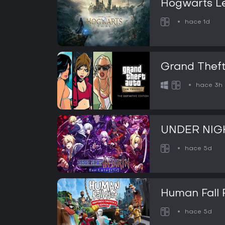
Hogwarts L
hace 1d
Grand Theft 
Edition
hace 3h
UNDER NIGH
hace 5d
Human Fall 
hace 5d