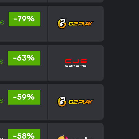
-79%
 €
-63%
 €
-59%
 €
-58%