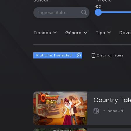
Buscar:
Precio:
€0
€0
Tiendas
Género
Tipo
Deve
Platform:
1
selected
Clear all filters
Country Tal
hace 4d