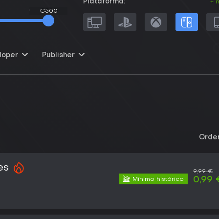
Plataforma:
+ 
€500
€500
loper
Publisher
Orden
es
9,99 €
0,99 
Mínimo histórico