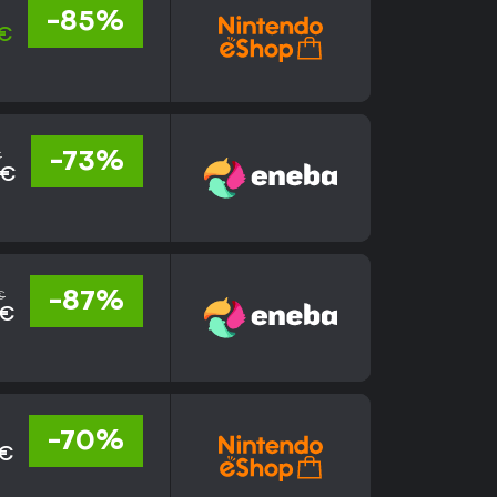
-85%
 €
€
-73%
 €
€
-87%
 €
-70%
 €