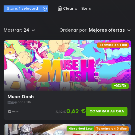
Store:
1
selected
Clear all filters
Mostrar:
24
Ordenar por:
Mejores ofertas
Termina en 1 día
-82%
Muse Dash
hace 11h
0,62 €
COMPRAR AHORA
3,49 €
Historical Low
Termina en 5 días