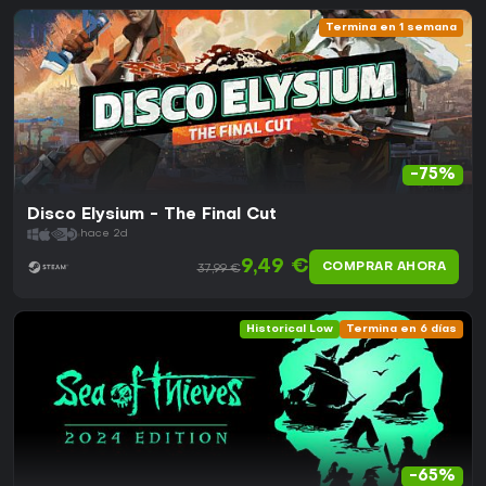
Termina en 1 semana
-75%
Disco Elysium - The Final Cut
hace 2d
9,49 €
COMPRAR AHORA
37,99 €
Historical Low
Termina en 6 días
-65%