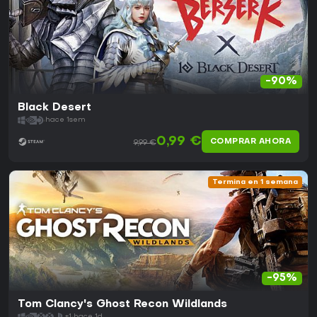
-90%
Black Desert
hace 1sem
0,99 €
COMPRAR AHORA
9,99 €
Termina en 1 semana
-95%
Tom Clancy's Ghost Recon Wildlands
+1
hace 1d