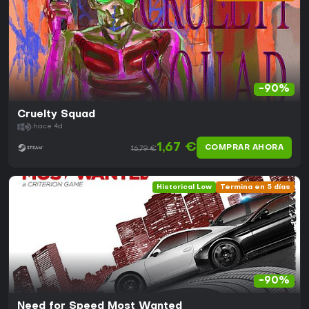
-90%
Cruelty Squad
hace 4d
1,67 €
COMPRAR AHORA
16,79 €
Historical Low
Termina en 5 días
-90%
Need for Speed Most Wanted