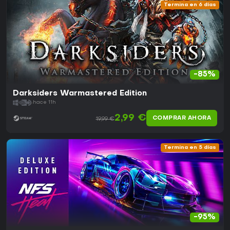
Termina en 6 días
-85%
Darksiders Warmastered Edition
hace 11h
2,99 €
COMPRAR AHORA
19,99 €
Termina en 5 días
-95%