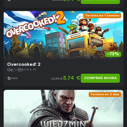
39,99 €
Termina en 1 semana
-75%
Overcooked! 2
hace 4d
5,74 €
COMPRAR AHORA
22,99 €
Termina en 2 días