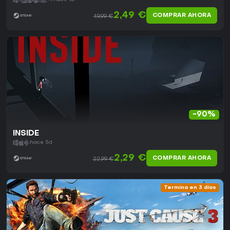
2,49 €
COMPRAR AHORA
49,99 €
-90%
INSIDE
hace 5d
2,29 €
COMPRAR AHORA
22,99 €
Termina en 3 días