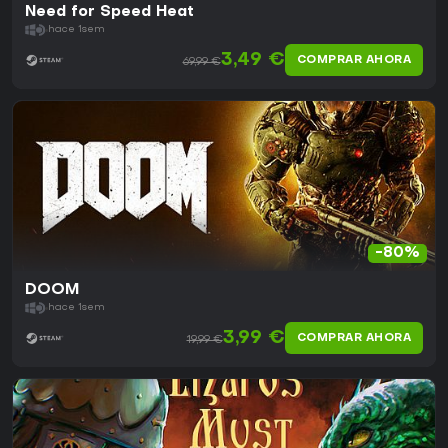
Need for Speed Heat
hace 1sem
3,49 €
COMPRAR AHORA
69,99 €
-80%
DOOM
hace 1sem
3,99 €
COMPRAR AHORA
19,99 €