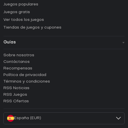
Juegos populares
Juegos gratis
Ver todos los juegos
Tiendas de juegos y cupones
Guías
FAQ
Sobre nosotros
Guías y tutoriales
Contáctanos
¿Cómo activar una CD Key de Steam?
Recompensas
¿Cómo activar una CD Key de Epic Games?
Política de privacidad
Términos y condiciones
¿Cómo activar una CD Key de GOG?
RSS Noticias
¿Cómo activar una CD Key de Ubisoft Connect?
RSS Juegos
¿Cómo activar una CD Key de EA App?
RSS Ofertas
¿Cómo activar una CD Key de Battle.net?
España (EUR)