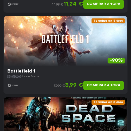
11,24 €
COMPRAR AHORA
44,99 €
Termina en 5 días
-90%
Battlefield 1
hace 1sem
3,99 €
COMPRAR AHORA
39,99 €
Termina en 5 días