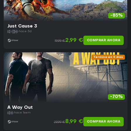
-85%
Just Cause 3
hace 3d
2,99 €
COMPRAR AHORA
19,99 €
Termina en 5 días
-70%
A Way Out
hace 1sem
8,99 €
COMPRAR AHORA
29,99 €