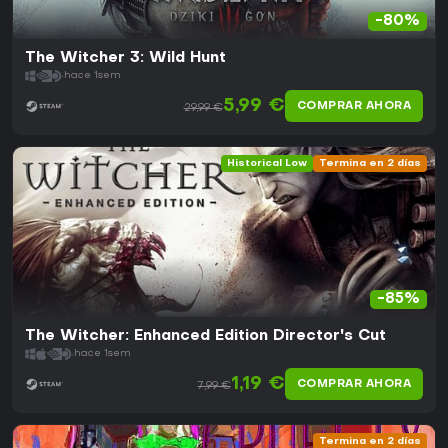
-80%
The Witcher 3: Wild Hunt
hace 1sem
5,99 €
COMPRAR AHORA
29,99 €
Historical Low
Termina en 2 días
-85%
The Witcher: Enhanced Edition Director's Cut
hace 1sem
1,19 €
COMPRAR AHORA
7,99 €
Termina en 2 días