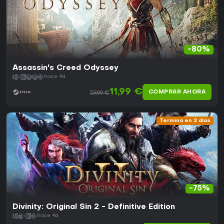
-80%
Assassin's Creed Odyssey
hace 4d
11,99 €
COMPRAR AHORA
59,99 €
Termina en 2 días
-75%
Divinity: Original Sin 2 - Definitive Edition
hace 4d