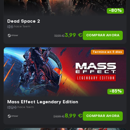
-80%
Dead Space 2
hace 1sem
3,99 €
COMPRAR AHORA
19,99 €
Termina en 5 días
-85%
Mass Effect Legendary Edition
hace 1sem
8,99 €
COMPRAR AHORA
59,99 €