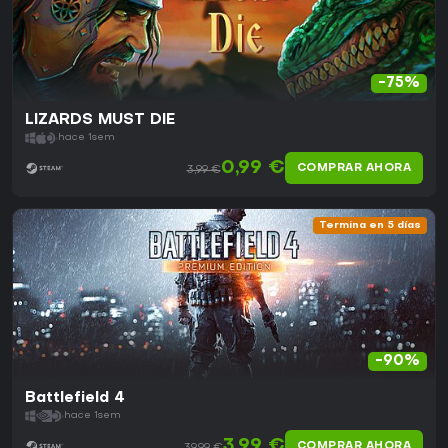
-75%
LIZARDS MUST DIE
hace 1sem
0,99 €
COMPRAR AHORA
3,99 €
Termina en 5 días
-90%
Battlefield 4
hace 1sem
3,99 €
COMPRAR AHORA