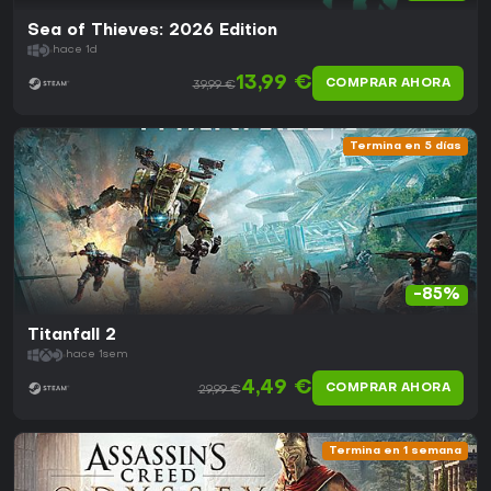
Sea of Thieves: 2026 Edition
hace 1d
13,99 €
COMPRAR AHORA
39,99 €
Termina en 5 días
-85%
Titanfall 2
hace 1sem
4,49 €
COMPRAR AHORA
29,99 €
Termina en 1 semana