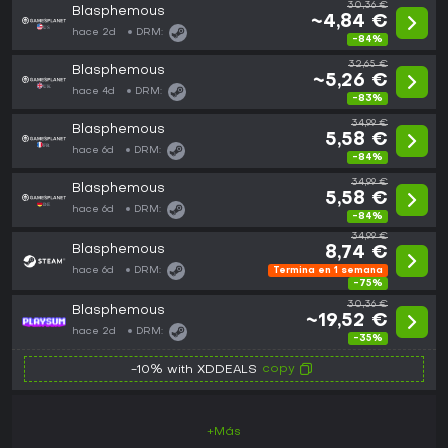
30,36 €
Blasphemous
~4,84 €
hace 2d
DRM:
-84%
32,65 €
Blasphemous
~5,26 €
hace 4d
DRM:
-83%
34,99 €
Blasphemous
5,58 €
hace 6d
DRM:
-84%
34,99 €
Blasphemous
5,58 €
hace 6d
DRM:
-84%
34,99 €
Blasphemous
8,74 €
hace 6d
DRM:
Termina en 1 semana
-75%
30,36 €
Blasphemous
~19,52 €
hace 2d
DRM:
-35%
copy
-10% with XDDEALS
+Más