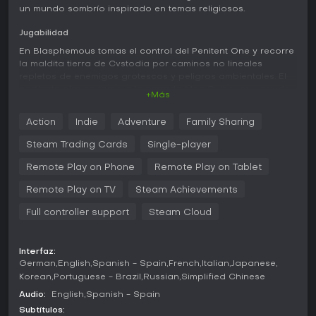
un mundo sombrío inspirado en temas religiosos.
Jugabilidad
En Blasphemous tomas el control del Penitent One y recorre
la maldita tierra de Cvstodia por caminos no lineales
repletos de enemigos grotescos y peligros ambientales. El
combate gira en torno a la espada Mea Culpa, que puedes
+Más
mejorar para desbloquear combos y ataques especiales
contra los enemigos. Las ejecuciones aportan un toque
Action
Indie
Adventure
Family Sharing
brutal, con animaciones que muestran desmembramientos
detallados.
Steam Trading Cards
Single-player
La exploración invita a regresar sobre tus pasos al
Remote Play on Phone
Remote Play on Tablet
conseguir reliquias, cuentas de rosario, oraciones y
corazones de espada que otorgan habilidades como
Remote Play on TV
Steam Achievements
saltos mejorados o buffs protectores. Estos objetos
Full controller support
Steam Cloud
permiten personalizar tu build para adaptarte a retos
variados, desde secciones de plataformas hasta
enfrentamientos con jefes. El mundo oculta personajes
Interfaz:
atormentados cuyas historias brindan recompensas y
German
English
Spanish - Spain
French
Italian
Japanese
revelan más sobre la lore.
Korean
Portuguese - Brazil
Russian
Simplified Chinese
Modos de juego
Audio:
English
Spanish - Spain
Blasphemous se centra en una campaña para un solo
Subtítulos: