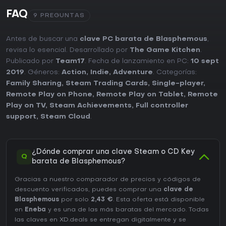
FAQ
9 PREGUNTAS
Antes de buscar una
clave PC barata de Blasphemous
,
revisa lo esencial. Desarrollado por
The Game Kitchen
.
Publicado por
Team17
. Fecha de lanzamiento en PC:
10 sept
2019
. Géneros:
Action
,
Indie
,
Adventure
. Categorías:
Family Sharing
,
Steam Trading Cards
,
Single-player
,
Remote Play on Phone
,
Remote Play on Tablet
,
Remote
Play on TV
,
Steam Achievements
,
Full controller
support
,
Steam Cloud
.
¿Dónde comprar una clave Steam o CD Key
Q
barata de Blasphemous?
Gracias a nuestro comparador de precios y códigos de
descuento verificados, puedes comprar una
clave de
Blasphemous
por solo
2,43 €
. Esta oferta está disponible
en
Eneba
y es una de las más baratas del mercado. Todas
las claves en XD.deals se entregan digitalmente y se