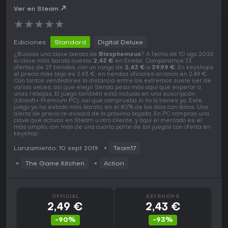
Ver en Steam
★
★
★
★
★
Ediciones:
Standard
Digital Deluxe
¿Buscas una clave barata de
Blasphemous
? A fecha de 10 ago 2026
la clave más barata cuesta
2,43 €
en Eneba. Comparamos 73
ofertas de 27 tiendas, con un rango de
2,43 €
a
39,99 €
. En keyshops
el precio más bajo es 2,43 €, en tiendas oficiales arranca en 2,49 €.
Con tantos vendedores la distancia entre los extremos suele ser de
varias veces, así que elegir tienda pesa más aquí que esperar a
unas rebajas. El juego también está incluido en una suscripción
(Ubisoft+ Premium PC), así que comprueba si no lo tienes ya. Este
juego ya ha estado más barato, en el 82% de los días con datos. Una
alerta de precio te avisará de la próxima bajada. En PC compras una
clave que activas en Steam u otro cliente, y aquí el mercado es el
más amplio, con más de una cuarta parte de los juegos con oferta en
keyshop.
Lanzamiento: 10 sept 2019
Team17
The Game Kitchen
Action
OFFICIAL
KEYSHOPS
2,49 €
2,43 €
-90%
-93%