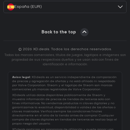
España (EUR)
Back to the top
© 2026 XD.deals. Todos los derechos reservados.
Todas las marcas comerciales, títulos de juegos, logotipos e imágenes son
propiedad de sus respectivos dueños y se usan solo con fines de
identificación e información.
Aviso legal:
XD.deals es un servicio independiente de comparación
de precios y agregación de ofertas y no está afiliado ni respaldado
por Valve Corporation. Steam y el logotipo de Steam son marcas
comerciales y/o marcas registradas de Valve Corporation.
XD.deals utiliza datos disponibles públicamente de Steam y
muestra información de precios de tiendas de terceros solo con
fines informativos. No vendemos productos ni claves digitales y no
garantizamos la exactitud, disponibilidad o validez de las ofertas o
claves mostradas. Verifica siempre las condiciones finales
directamente en el sitio de la tienda antes de comprar. Cualquier
compra de claves digitales en tiendas de terceros se realiza bajo el
propio riesgo del usuario.
XD.deals participa en programas de afiliación y puede ganar una