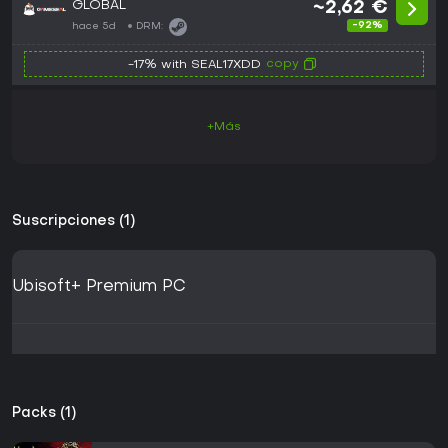
GLOBAL
~2,62 €
-92%
hace 5d
DRM:
copy
-17% with SEAL17XDD
+Más
Suscripciones (1)
Ubisoft+ Premium PC
Packs (1)