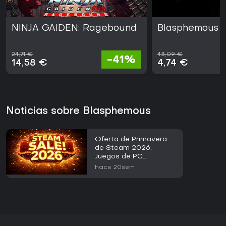
NINJA GAIDEN: Ragebound
Blasphemous 
24,71 €
43,09 €
-41%
14,58 €
4,74 €
Noticias sobre Blasphemous
Oferta de Primavera
de Steam 2026:
Juegos de PC
Destacados por Menos
hace 20sem
de 3 EUR