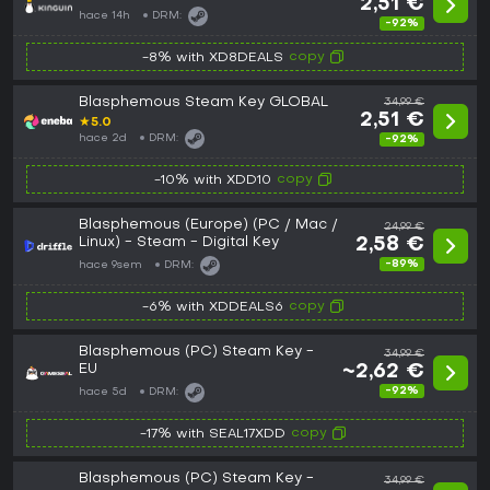
2,51 €
hace 14h
DRM:
-92%
copy
-8% with XD8DEALS
Blasphemous Steam Key GLOBAL
34,99 €
2,51 €
★
5.0
hace 2d
DRM:
-92%
copy
-10% with XDD10
Blasphemous (Europe) (PC / Mac /
24,99 €
Linux) - Steam - Digital Key
2,58 €
-89%
hace 9sem
DRM:
copy
-6% with XDDEALS6
Blasphemous (PC) Steam Key -
34,99 €
EU
~2,62 €
-92%
hace 5d
DRM:
copy
-17% with SEAL17XDD
Blasphemous (PC) Steam Key -
34,99 €