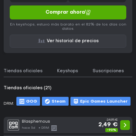
Comprar ahora
En keyshops, estuvo más barato en el 82% de los días con
datos.
Ver historial de precios
Tiendas oficiales
Keyshops
Suscripciones
Tiendas oficiales (21)
GOG
Steam
Epic Games Launcher
DRM:
m
24,99 €
Blasphemous
2,49 €
hace 5d
DRM:
-90%