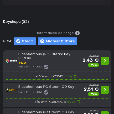
Keyshops (52)
Información de riesgo:
DRM:
Steam
Microsoft Store
Blasphemous (PC) Steam Key
34,99 €
EUROPE
2,43 €
★
5.0
-93%
hace 14h
DRM:
copy
-10% with XDD10
34,99 €
Blasphemous PC Steam CD Key
2,51 €
hace 14h
DRM:
-92%
copy
-8% with XD8DEALS
34,99 €
Blasphemous PC Steam CD Key