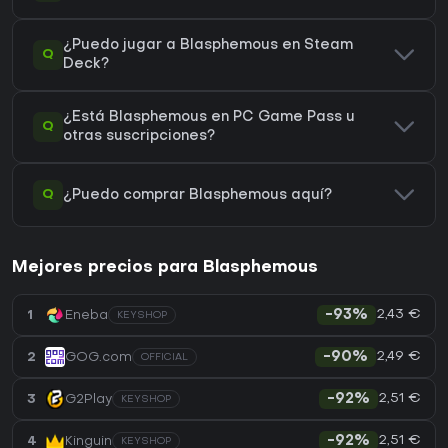
¿Puedo jugar a Blasphemous en Steam
Q
Deck?
¿Está Blasphemous en PC Game Pass u
Q
otras suscripciones?
Q
¿Puedo comprar Blasphemous aquí?
Mejores precios para Blasphemous
2,43 €
1
Eneba
-93%
KEYSHOP
2,49 €
2
GOG.com
-90%
OFFICIAL
2,51 €
3
G2Play
-92%
KEYSHOP
2,51 €
4
Kinguin
-92%
KEYSHOP