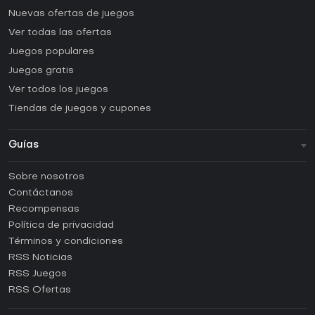
Nuevas ofertas de juegos
Ver todas las ofertas
Juegos populares
Juegos gratis
Ver todos los juegos
Tiendas de juegos y cupones
Guías
FAQ
Sobre nosotros
Guías y tutoriales
Contáctanos
¿Cómo activar una CD Key de Steam?
Recompensas
¿Cómo activar una CD Key de Epic Games?
Política de privacidad
Términos y condiciones
¿Cómo activar una CD Key de GOG?
RSS Noticias
¿Cómo activar una CD Key de Ubisoft Connect?
RSS Juegos
¿Cómo activar una CD Key de EA App?
RSS Ofertas
¿Cómo activar una CD Key de Battle.net?