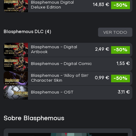
Blasphemous Digital
14,83 €
-50%
Deluxe Edition
Blasphemous DLC (4)
VER TODO
Blasphemous - Digital
2,49 €
-50%
Artbook
Blasphemous - Digital Comic
1,55 €
Blasphemous - 'Alloy of Sin'
0,99 €
-50%
Character Skin
Blasphemous - OST
3,11 €
Sobre Blasphemous