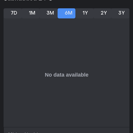
títulos que combinan aventura con gestión de recursos en
entornos únicos, entrar en Early Access te da la
oportunidad de influir en su desarrollo. Eso sí, al no estar
7D
1M
3M
6M
1Y
2Y
3Y
aún lanzado, espera una experiencia en evolución con
posibles elementos incompletos al debut.
Quienes busquen un producto pulido podrían esperar a la
versión final, pero el Early Access ofrece una participación
temprana en un título de un estudio reconocido por sus
mundos submarinos cautivadores. Evalúa tu tolerancia a los
inconvenientes del desarrollo antes de sumergirte en su
llegada en mayo de 2026.