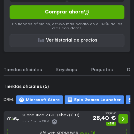
Comprar ahora
En tiendas oficiales, estuvo más barato en el 83% de los
días con datos.
Ver historial de precios
Tiendas oficiales
Keyshops
Paquetes
DL
Tiendas oficiales (5)
DRM:
Microsoft Store
Epic Games Launcher
29,99 €
Subnautica 2 (PC/Xbox) (EU)
28,40 €
hace 3m
DRM:
-5%
copy
-5% with XDDMUVE5