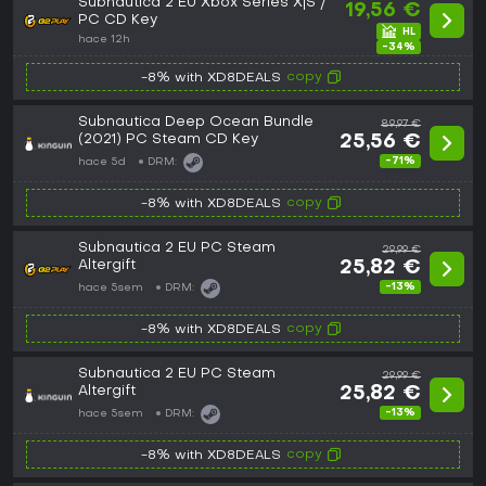
Subnautica 2 EU Xbox Series X|S /
19,56 €
PC CD Key
hace 12h
-34%
copy
-8% with XD8DEALS
Subnautica Deep Ocean Bundle
89,97 €
(2021) PC Steam CD Key
25,56 €
-71%
hace 5d
DRM:
copy
-8% with XD8DEALS
Subnautica 2 EU PC Steam
29,99 €
Altergift
25,82 €
-13%
hace 5sem
DRM:
copy
-8% with XD8DEALS
Subnautica 2 EU PC Steam
29,99 €
Altergift
25,82 €
-13%
hace 5sem
DRM:
copy
-8% with XD8DEALS