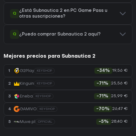
¿Está Subnautica 2 en PC Game Pass u
Q
otras suscripciones?
Q
¿Puedo comprar Subnautica 2 aquí?
Mejores precios para Subnautica 2
19,56 €
1
G2Play
-34%
KEYSHOP
25,56 €
2
Kinguin
-71%
KEYSHOP
25,99 €
3
Eneba
-71%
KEYSHOP
26,47 €
4
GAMIVO
-70%
KEYSHOP
28,40 €
5
Muve.pl
-5%
OFFICIAL