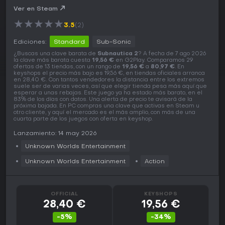
Ver en Steam
★
★
★
★
★
3.5
(2)
Ediciones:
Standard
Sub-Sonic
¿Buscas una clave barata de
Subnautica 2
? A fecha de 7 ago 2026
la clave más barata cuesta
19,56 €
en G2Play. Comparamos 29
ofertas de 13 tiendas, con un rango de
19,56 €
a
80,97 €
. En
keyshops el precio más bajo es 19,56 €, en tiendas oficiales arranca
en 28,40 €. Con tantos vendedores la distancia entre los extremos
suele ser de varias veces, así que elegir tienda pesa más aquí que
esperar a unas rebajas. Este juego ya ha estado más barato, en el
83% de los días con datos. Una alerta de precio te avisará de la
próxima bajada. En PC compras una clave que activas en Steam u
otro cliente, y aquí el mercado es el más amplio, con más de una
cuarta parte de los juegos con oferta en keyshop.
Lanzamiento: 14 may 2026
Unknown Worlds Entertainment
Unknown Worlds Entertainment
Action
OFFICIAL
KEYSHOPS
28,40 €
19,56 €
-5%
-34%