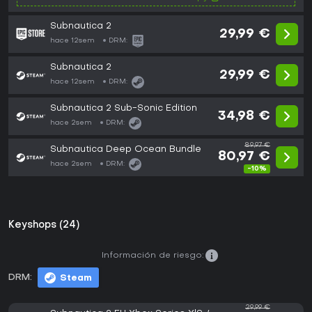
Subnautica 2
29,99 €
hace 12sem
DRM:
Subnautica 2
29,99 €
hace 12sem
DRM:
Subnautica 2 Sub-Sonic Edition
34,98 €
hace 2sem
DRM:
89,97 €
Subnautica Deep Ocean Bundle
80,97 €
hace 2sem
DRM:
-10%
Keyshops (24)
Información de riesgo:
DRM:
Steam
29,99 €