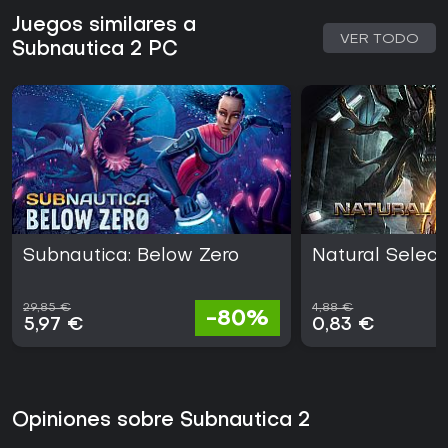
Juegos similares a
VER TODO
Subnautica 2 PC
Subnautica: Below Zero
Natural Select
29,85 €
4,88 €
-80%
5,97 €
0,83 €
Opiniones sobre Subnautica 2