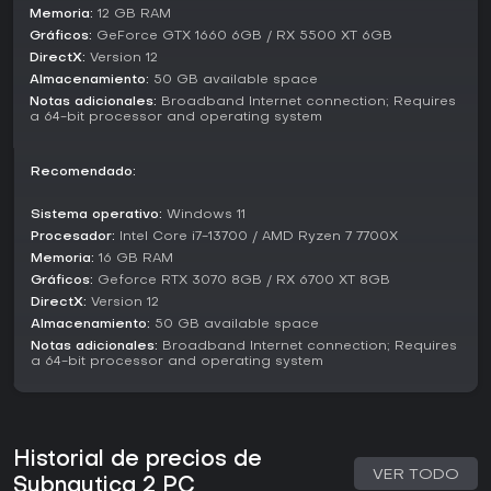
Memoria:
12 GB RAM
Estado actual y actualizaciones
Gráficos:
GeForce GTX 1660 6GB / RX 5500 XT 6GB
A marzo de 2026, Subnautica 2 sigue en prelanzamiento,
DirectX:
Version 12
con Early Access programado para mayo. El equipo de
Almacenamiento:
50 GB available space
desarrollo planea lanzar actualizaciones que incorporen
Notas adicionales:
Broadband Internet connection; Requires
nuevos biomas, criaturas, objetos craftables y elementos
a 64-bit processor and operating system
narrativos, guiados por el feedback de la comunidad. El
Early Access debutará con varios biomas, una variedad de
Recomendado:
formas de vida, funciones iniciales de multijugador y los
sistemas básicos de crafting, aunque podrían surgir bugs y
Sistema operativo:
Windows 11
problemas de rendimiento.
Procesador:
Intel Core i7-13700 / AMD Ryzen 7 7700X
El estudio estima un período de Early Access de 2-3 años, al
Memoria:
16 GB RAM
estilo de sus proyectos anteriores, durante el cual
Gráficos:
Geforce RTX 3070 8GB / RX 6700 XT 8GB
integrarán sugerencias de los jugadores para
DirectX:
Version 12
optimizaciones y expansiones. Este enfoque permite que la
Almacenamiento:
50 GB available space
comunidad moldee la evolución del juego antes de su
Notas adicionales:
Broadband Internet connection; Requires
lanzamiento completo.
a 64-bit processor and operating system
¿Merece la pena?
Para los fans de los juegos de supervivencia con
mecánicas sólidas de exploración y crafting, Subnautica 2
Historial de precios de
pinta prometedor gracias a funciones confirmadas como la
VER TODO
adaptación genética y el cooperativo. Si te gustan los
Subnautica 2 PC