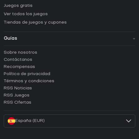
Juegos gratis
Ver todos los juegos
Tiendas de juegos y cupones
Guías
FAQ
Sobre nosotros
Guías y tutoriales
Contáctanos
¿Cómo activar una CD Key de Steam?
Recompensas
¿Cómo activar una CD Key de Epic Games?
Política de privacidad
Términos y condiciones
¿Cómo activar una CD Key de GOG?
RSS Noticias
¿Cómo activar una CD Key de Ubisoft Connect?
RSS Juegos
¿Cómo activar una CD Key de EA App?
RSS Ofertas
¿Cómo activar una CD Key de Battle.net?
España (EUR)