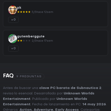
pk
★
★
★
★
★
5/5
hace 12sem
0
▲
gutemberggute
★
★
★
★
★
2/5
hace 17sem
0
▲
FAQ
9 PREGUNTAS
Antes de buscar una
clave PC barata de Subnautica 2
,
revisa lo esencial. Desarrollado por
Unknown Worlds
Entertainment
. Publicado por
Unknown Worlds
Entertainment
. Fecha de lanzamiento en PC:
14 may 2026
.
Géneros:
Action
,
Adventure
,
Early Access
. Categorías: