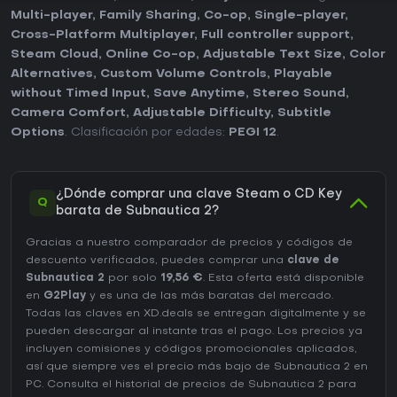
Multi-player
,
Family Sharing
,
Co-op
,
Single-player
,
Cross-Platform Multiplayer
,
Full controller support
,
Steam Cloud
,
Online Co-op
,
Adjustable Text Size
,
Color
Alternatives
,
Custom Volume Controls
,
Playable
without Timed Input
,
Save Anytime
,
Stereo Sound
,
Camera Comfort
,
Adjustable Difficulty
,
Subtitle
Options
. Clasificación por edades:
PEGI 12
.
¿Dónde comprar una clave Steam o CD Key
Q
barata de Subnautica 2?
Gracias a nuestro comparador de precios y códigos de
descuento verificados, puedes comprar una
clave de
Subnautica 2
por solo
19,56 €
. Esta oferta está disponible
en
G2Play
y es una de las más baratas del mercado.
Todas las claves en XD.deals se entregan digitalmente y se
pueden descargar al instante tras el pago. Los precios ya
incluyen comisiones y códigos promocionales aplicados,
así que siempre ves el precio más bajo de Subnautica 2 en
PC
. Consulta el
historial de precios de Subnautica 2
para