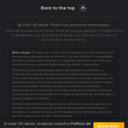
Back to the top
© 2026 XD.deals. Todos los derechos reservados.
Todas las marcas comerciales, títulos de juegos, logotipos e imágenes son
propiedad de sus respectivos dueños y se usan solo con fines de
identificación e información.
Aviso legal:
XD.deals es un servicio independiente de comparación
de precios y agregación de ofertas y no está afiliado ni respaldado
por Valve Corporation. Steam y el logotipo de Steam son marcas
comerciales y/o marcas registradas de Valve Corporation.
XD.deals utiliza datos disponibles públicamente de Steam y
muestra información de precios de tiendas de terceros solo con
fines informativos. No vendemos productos ni claves digitales y no
garantizamos la exactitud, disponibilidad o validez de las ofertas o
claves mostradas. Verifica siempre las condiciones finales
directamente en el sitio de la tienda antes de comprar. Cualquier
compra de claves digitales en tiendas de terceros se realiza bajo el
propio riesgo del usuario.
XD.deals participa en programas de afiliación y puede ganar una
comisión por compras que cumplan los requisitos realizadas a
través de nuestros enlaces. Como asociado de Amazon, ganamos
por compras que cumplan los requisitos.
Al usar XD.deals, aceptas nuestra
Política de
Entendido!