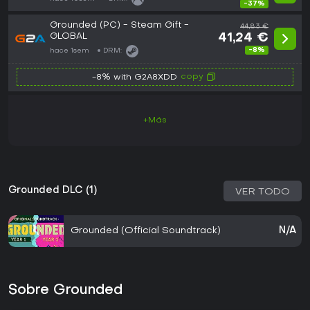
-37%
Grounded (PC) - Steam Gift -
44,83 €
GLOBAL
41,24 €
-8%
hace 1sem
DRM:
copy
-8% with G2A8XDD
+Más
Grounded DLC (1)
VER TODO
Grounded (Official Soundtrack)
N/A
Sobre Grounded