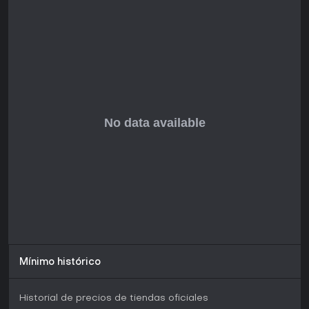
Si te atraen aventuras solitarias o supervivencia en equipo
frente a amenazas ambientales, es una opción sólida,
sobre todo por Shared Worlds y su flexibilidad. Con
actualizaciones continuas y una secuela disponible,
Grounded sigue enganchando en 2026, aunque los nuevos
jugadores podrían optar por el alcance ampliado de
Grounded 2 para más contenido.
Mínimo histórico
Historial de precios de tiendas oficiales