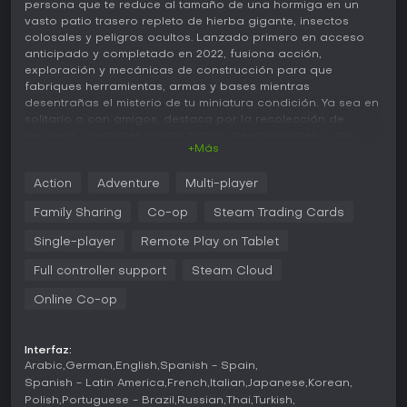
persona que te reduce al tamaño de una hormiga en un
vasto patio trasero repleto de hierba gigante, insectos
colosales y peligros ocultos. Lanzado primero en acceso
anticipado y completado en 2022, fusiona acción,
exploración y mecánicas de construcción para que
fabriques herramientas, armas y bases mientras
desentrañas el misterio de tu miniatura condición. Ya sea en
solitario o con amigos, destaca por la recolección de
recursos, combates contra bichos descomunales y una
+Más
supervivencia estratégica en un entorno dinámico.
Jugabilidad
Action
Adventure
Multi-player
En Grounded, el núcleo del juego gira en torno a la
Family Sharing
Co-op
Steam Trading Cards
exploración y la gestión de recursos en un enorme patio
trasero. Comienzas recolectando materiales básicos como
Single-player
Remote Play on Tablet
piedrecitas y fibras vegetales para crear objetos
Full controller support
Steam Cloud
esenciales, y vas avanzando hacia equipo más sofisticado.
El combate enfrenta a insectos gigantes como hormigas,
Online Co-op
arañas y abejas, con armas como lanzas o arcos que
mejoras con el tiempo. La construcción es fundamental:
erige bases con muros, trampas y utilidades para repeler
Interfaz:
incursiones de criaturas.
Arabic
German
English
Spanish - Spain
Spanish - Latin America
French
Italian
Japanese
Korean
La personalización enriquece la experiencia con sistemas
Polish
Portuguese - Brazil
Russian
Thai
Turkish
como Mutations, que otorgan bonos pasivos como más