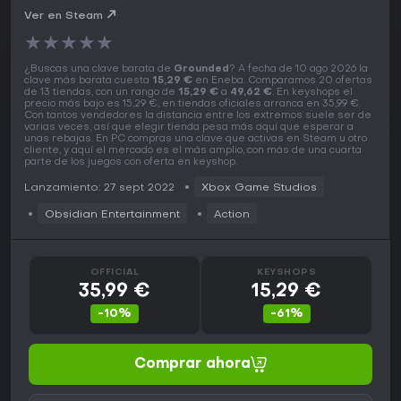
Ver en Steam
★
★
★
★
★
¿Buscas una clave barata de
Grounded
? A fecha de 10 ago 2026 la
clave más barata cuesta
15,29 €
en Eneba. Comparamos 20 ofertas
de 13 tiendas, con un rango de
15,29 €
a
49,62 €
. En keyshops el
precio más bajo es 15,29 €, en tiendas oficiales arranca en 35,99 €.
Con tantos vendedores la distancia entre los extremos suele ser de
varias veces, así que elegir tienda pesa más aquí que esperar a
unas rebajas. En PC compras una clave que activas en Steam u otro
cliente, y aquí el mercado es el más amplio, con más de una cuarta
parte de los juegos con oferta en keyshop.
Lanzamiento: 27 sept 2022
Xbox Game Studios
Obsidian Entertainment
Action
OFFICIAL
KEYSHOPS
35,99 €
15,29 €
-10%
-61%
Comprar ahora