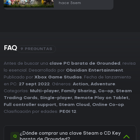
hace 5sem
FAQ
9 PREGUNTAS
Antes de buscar una
clave PC barata de Grounded
, revisa
lo esencial. Desarrollado por
Obsidian Entertainment
.
Publicado por
Xbox Game Studios
. Fecha de lanzamiento
en PC:
27 sept 2022
. Géneros:
Action
,
Adventure
.
Categorías:
Multi-player
,
Family Sharing
,
Co-op
,
Steam
Trading Cards
,
Single-player
,
Remote Play on Tablet
,
Full controller support
,
Steam Cloud
,
Online Co-op
.
Clasificación por edades:
PEGI 12
.
¿Dónde comprar una clave Steam o CD Key
Q
barata de Grounded?