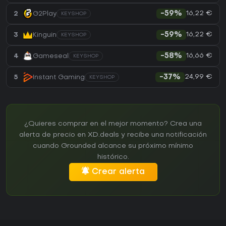
16,22 €
2
G2Play
-59%
KEYSHOP
16,22 €
3
Kinguin
-59%
KEYSHOP
16,66 €
4
Gameseal
-58%
KEYSHOP
24,99 €
5
Instant Gaming
-37%
KEYSHOP
¿Quieres comprar en el mejor momento? Crea una
alerta de precio en XD.deals y recibe una notificación
cuando Grounded alcance su próximo mínimo
histórico.
Crear alerta