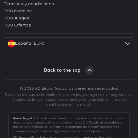
Términos y condiciones
¿Cómo activar una CD Key de GOG?
RSS Noticias
¿Cómo activar una CD Key de Ubisoft Connect?
RSS Juegos
¿Cómo activar una CD Key de EA App?
RSS Ofertas
¿Cómo activar una CD Key de Battle.net?
España (EUR)
Back to the top
© 2026 XD.deals. Todos los derechos reservados.
Todas las marcas comerciales, títulos de juegos, logotipos e imágenes son
propiedad de sus respectivos dueños y se usan solo con fines de
identificación e información.
Aviso legal:
XD.deals es un servicio independiente de comparación
de precios y agregación de ofertas y no está afiliado ni respaldado
por Valve Corporation. Steam y el logotipo de Steam son marcas
comerciales y/o marcas registradas de Valve Corporation.
XD.deals utiliza datos disponibles públicamente de Steam y