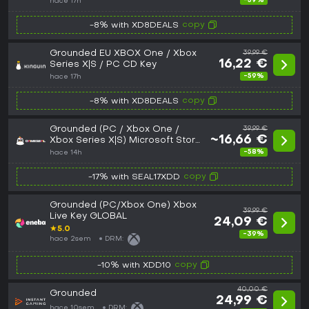
-59%
hace 17h
copy
-8% with XD8DEALS
Grounded EU XBOX One / Xbox
39,99 €
16,22 €
Series X|S / PC CD Key
-59%
hace 17h
copy
-8% with XD8DEALS
Grounded (PC / Xbox One /
39,99 €
~16,66 €
Xbox Series X|S) Microsoft Store
Key - EU
-58%
hace 14h
copy
-17% with SEAL17XDD
Grounded (PC/Xbox One) Xbox
39,99 €
Live Key GLOBAL
24,09 €
★
5.0
-39%
hace 2sem
DRM:
copy
-10% with XDD10
40,00 €
Grounded
24,99 €
hace 10sem
DRM: