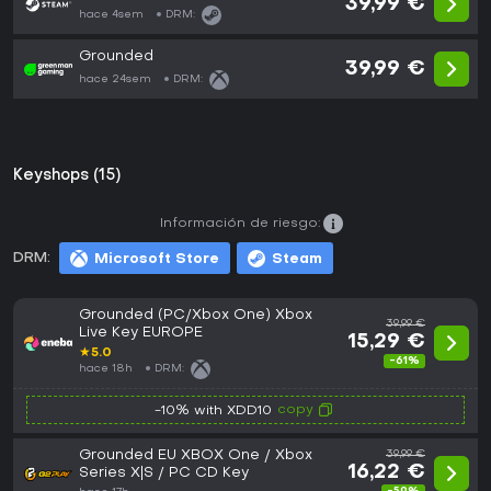
39,99 €
hace 4sem
DRM:
Grounded
39,99 €
hace 24sem
DRM:
Keyshops (15)
Información de riesgo:
DRM:
Microsoft Store
Steam
Grounded (PC/Xbox One) Xbox
39,99 €
Live Key EUROPE
15,29 €
★
5.0
-61%
hace 18h
DRM:
copy
-10% with XDD10
Grounded EU XBOX One / Xbox
39,99 €
16,22 €
Series X|S / PC CD Key