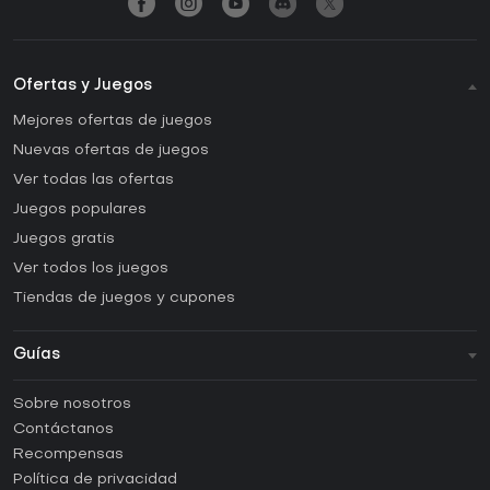
Ofertas y Juegos
Mejores ofertas de juegos
Nuevas ofertas de juegos
Ver todas las ofertas
Juegos populares
Juegos gratis
Ver todos los juegos
Tiendas de juegos y cupones
Guías
FAQ
Sobre nosotros
Guías y tutoriales
Contáctanos
¿Cómo activar una CD Key de Steam?
Recompensas
¿Cómo activar una CD Key de Epic Games?
Política de privacidad