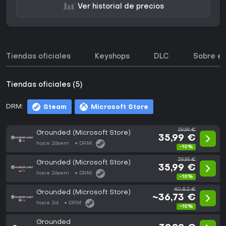
Ver historial de precios
Tiendas oficiales
Keyshops
DLC
Sobre el
Tiendas oficiales (5)
DRM:
Steam
Microsoft Store
39,99 €
Grounded (Microsoft Store)
35,99 €
hace 26sem
DRM:
-10%
39,99 €
Grounded (Microsoft Store)
35,99 €
hace 26sem
DRM:
-10%
40,82 €
Grounded (Microsoft Store)
~36,73 €
hace 2d
DRM:
-10%
Grounded