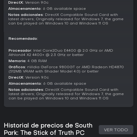
narrativa lineal con misiones secundarias que se integran
DirectX:
Version 9.0c
en la trama global de la guerra fantástica de los niños.
Almacenamiento:
6 GB available space
Notas adicionales:
DirectX Compatible Sound Card with
Los jugadores avanzan por capítulos que escalan desde
latest drivers; Originally released for Windows 7, the game
peleas en el patio hasta conflictos mayores con facciones
can be played on Windows 10 and Windows 11 OS
del pueblo, mientras fortalecen su personaje y arsenal. Esta
estructura mantiene el enfoque en un gameplay narrativo,
sin elementos competitivos ni cooperativos.
Recomendado:
Factions and Mechanics
Procesador:
Intel Core2Duo E4400 @ 2.0 GHz or AMD
Athlon64 X2 4400+ @ 2.3 GHz or better
El mundo del juego se divide en facciones rivales
Memoria:
4 GB RAM
enzarzadas en una guerra simulada por the Stick of Truth.
Gráficos:
nVidia GeForce 9800GT or AMD Radeon HD4870
Los humanos forman el Kingdom of Kupa Keep, liderado por
(512MB VRAM with Shader Model 4.0) or better
Cartman como Wizard King, con miembros como el paladín
DirectX:
Version 9.0c
Butters y el ladrón Craig. Enfrente están los Drow Elves, al
Almacenamiento:
6 GB available space
mando de Kyle como High Jew Elf, con el guerrero Stan y el
Notas adicionales:
DirectX Compatible Sound Card with
bardo Jimmy.
latest drivers; Originally released for Windows 7, the game
can be played on Windows 10 and Windows 11 OS
Las mecánicas se vinculan a estos grupos mediante
reclutamiento y alianzas, que permiten invocar personajes
como Jesus o Mr. Slave para movimientos especiales en
combate. Otras incluyen posturas enemigas que
contrarrestan tipos de ataque específicos, lo que exige
Historial de precios de South
decisiones estratégicas, y minijuegos para acciones como
VER TODO
Park: The Stick of Truth PC
defecar y crear objetos lanzables que aplican efectos de