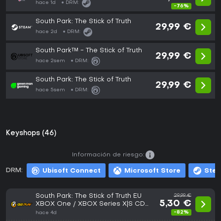
hace 1d
DRM:
-76%
South Park: The Stick of Truth
29,99 €
hace 2d
DRM:
South Park™ - The Stick of Truth
29,99 €
hace 2sem
DRM:
South Park: The Stick of Truth
29,99 €
hace 5sem
DRM:
Keyshops (46)
Información de riesgo:
DRM:
Ubisoft Connect
Microsoft Store
Ste
South Park: The Stick of Truth EU
29,99 €
5,30 €
XBOX One / XBOX Series X|S CD
Key
-82%
hace 4d