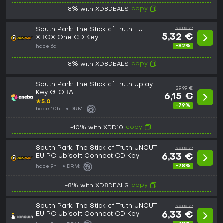
copy
-8% with XD8DEALS
South Park: The Stick of Truth EU
29,99 €
5,32 €
XBOX One CD Key
-82%
hace 6d
copy
-8% with XD8DEALS
South Park: The Stick of Truth Uplay
29,99 €
Key GLOBAL
6,15 €
★
5.0
-79%
hace 10h
DRM:
copy
-10% with XDD10
South Park: The Stick of Truth UNCUT
29,99 €
EU PC Ubisoft Connect CD Key
6,33 €
-78%
hace 9h
DRM:
copy
-8% with XD8DEALS
South Park: The Stick of Truth UNCUT
29,99 €
EU PC Ubisoft Connect CD Key
6,33 €