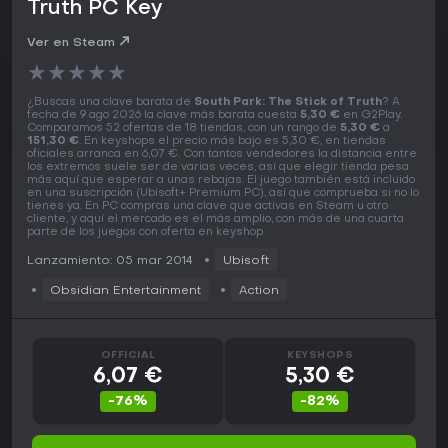
Truth PC Key
Ver en Steam
★
★
★
★
★
¿Buscas una clave barata de
South Park: The Stick of Truth
? A
fecha de 9 ago 2026 la clave más barata cuesta
5,30 €
en G2Play.
Comparamos 52 ofertas de 18 tiendas, con un rango de
5,30 €
a
151,30 €
. En keyshops el precio más bajo es 5,30 €, en tiendas
oficiales arranca en 6,07 €. Con tantos vendedores la distancia entre
los extremos suele ser de varias veces, así que elegir tienda pesa
más aquí que esperar a unas rebajas. El juego también está incluido
en una suscripción (Ubisoft+ Premium PC), así que comprueba si no lo
tienes ya. En PC compras una clave que activas en Steam u otro
cliente, y aquí el mercado es el más amplio, con más de una cuarta
parte de los juegos con oferta en keyshop.
Lanzamiento: 05 mar 2014
Ubisoft
Obsidian Entertainment
Action
OFFICIAL
KEYSHOPS
6,07 €
5,30 €
-76%
-82%