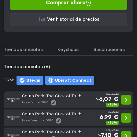
Comprar ahora
Ver historial de precios
Tiendas oficiales
Keyshops
Suscripciones
Tiendas oficiales (6)
DRM:
Steam
Ubisoft Connect
26,03 €
South Park: The Stick of Truth
~6,07 €
hace 1d
DRM:
-76%
29,99 €
South Park: The Stick of Truth
6,99 €
hace 1sem
DRM:
-76%
30,32 €
South Park: The Stick of Truth
~7,10 €