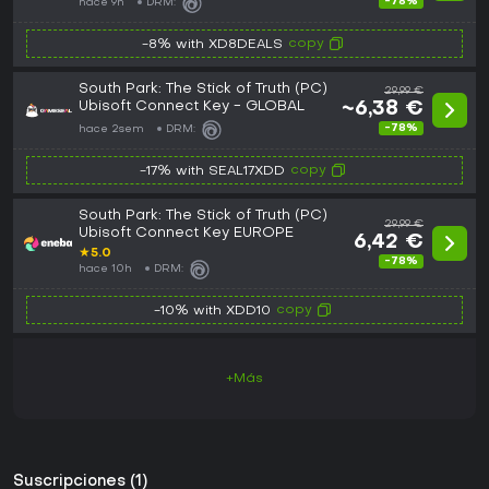
-78%
hace 9h
DRM:
copy
-8% with XD8DEALS
South Park: The Stick of Truth (PC)
29,99 €
Ubisoft Connect Key - GLOBAL
~6,38 €
-78%
hace 2sem
DRM:
copy
-17% with SEAL17XDD
South Park: The Stick of Truth (PC)
29,99 €
Ubisoft Connect Key EUROPE
6,42 €
★
5.0
-78%
hace 10h
DRM:
copy
-10% with XDD10
+Más
Suscripciones (1)