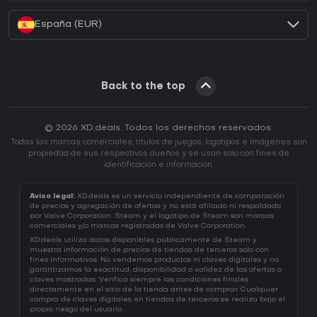
España (EUR)
Back to the top
© 2026 XD.deals. Todos los derechos reservados.
Todas las marcas comerciales, títulos de juegos, logotipos e imágenes son
propiedad de sus respectivos dueños y se usan solo con fines de
identificación e información.
Aviso legal:
XD.deals es un servicio independiente de comparación
de precios y agregación de ofertas y no está afiliado ni respaldado
por Valve Corporation. Steam y el logotipo de Steam son marcas
comerciales y/o marcas registradas de Valve Corporation.
XD.deals utiliza datos disponibles públicamente de Steam y
muestra información de precios de tiendas de terceros solo con
fines informativos. No vendemos productos ni claves digitales y no
garantizamos la exactitud, disponibilidad o validez de las ofertas o
claves mostradas. Verifica siempre las condiciones finales
directamente en el sitio de la tienda antes de comprar. Cualquier
compra de claves digitales en tiendas de terceros se realiza bajo el
propio riesgo del usuario.