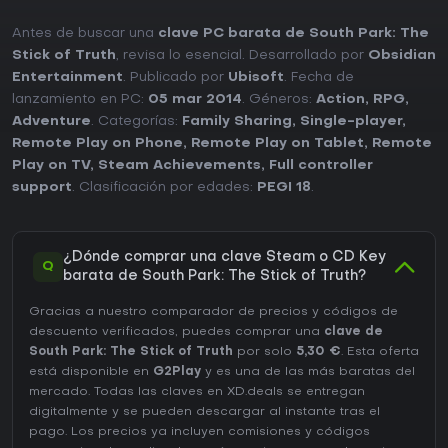
Antes de buscar una
clave PC barata de South Park: The
Stick of Truth
, revisa lo esencial. Desarrollado por
Obsidian
Entertainment
. Publicado por
Ubisoft
. Fecha de
lanzamiento en PC:
05 mar 2014
. Géneros:
Action
,
RPG
,
Adventure
. Categorías:
Family Sharing
,
Single-player
,
Remote Play on Phone
,
Remote Play on Tablet
,
Remote
Play on TV
,
Steam Achievements
,
Full controller
support
. Clasificación por edades:
PEGI 18
.
¿Dónde comprar una clave Steam o CD Key
Q
barata de South Park: The Stick of Truth?
Gracias a nuestro comparador de precios y códigos de
descuento verificados, puedes comprar una
clave de
South Park: The Stick of Truth
por solo
5,30 €
. Esta oferta
está disponible en
G2Play
y es una de las más baratas del
mercado. Todas las claves en XD.deals se entregan
digitalmente y se pueden descargar al instante tras el
pago. Los precios ya incluyen comisiones y códigos