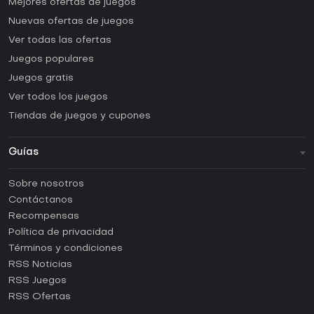
Mejores ofertas de juegos
Nuevas ofertas de juegos
Ver todas las ofertas
Juegos populares
Juegos gratis
Ver todos los juegos
Tiendas de juegos y cupones
Guías
FAQ
Sobre nosotros
Guías y tutoriales
Contáctanos
¿Cómo activar una CD Key de Steam?
Recompensas
¿Cómo activar una CD Key de Epic Games?
Política de privacidad
Términos y condiciones
¿Cómo activar una CD Key de GOG?
RSS Noticias
¿Cómo activar una CD Key de Ubisoft Connect?
RSS Juegos
¿Cómo activar una CD Key de EA App?
RSS Ofertas
¿Cómo activar una CD Key de Battle.net?