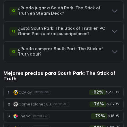
¿Puedo jugar a South Park: The Stick of
Q
Truth en Steam Deck?
¿Está South Park: The Stick of Truth en PC
Q
Game Pass u otras suscripciones?
¿Puedo comprar South Park: The Stick of
Q
Truth aquí?
Mejores precios para South Park: The Stick of
Truth
5,30 €
1
G2Play
-82%
KEYSHOP
6,07 €
2
Gamesplanet US
-76%
OFFICIAL
6,15 €
3
Eneba
-79%
KEYSHOP