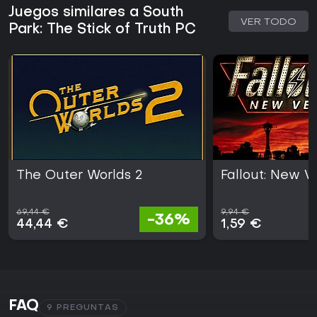
Juegos similares a South
VER TODO
Park: The Stick of Truth PC
The Outer Worlds 2
Fallout: New 
69,44 €
9,94 €
-36%
44,44 €
1,59 €
FAQ
9 PREGUNTAS