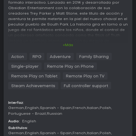
formato interactivo. Lanzado en 2014 y desarrollado por
Obsidian Entertainment con la colaboración de sus
creadores Trey Parker y Matt Stone, este título de acción y
aventura te permite meterte en la piel del nuevo chaval en el
peculiar pueblo de South Park. La historia gira en torno a un
juego de rol fantástico entre los niños, donde el control de
un poderoso artefacto conocido como the Stick of Truth
desata un conflicto interminable. Con su mezcla de
+Más
exploración, combates y personalización, el juego
conquista a los fans de narrativas satíricas y mecánicas
Action
RPG
Adventure
Family Sharing
RPG ligeras en PC.
Single-player
Remote Play on Phone
Jugabilidad
El núcleo de
South Park: The Stick of Truth
consiste en
Remote Play on Tablet
Remote Play on TV
recorrer el pueblo desde una vista en tercera persona 2.5D
Steam Achievements
Full controller support
que imita el estilo artístico de la serie. Controlas al New Kid,
que interactúa con personajes conocidos, completa
misiones y descubre zonas ocultas a medida que avanza la
trama. Los combates pasan a enfrentamientos por turnos
Interfaz:
German
English
Spanish - Spain
French
Italian
Polish
en una arena dedicada, donde eliges acciones desde un
menú radial con golpes cuerpo a cuerpo, disparos a
Portuguese - Brazil
Russian
distancia, habilidades especiales y ataques mágicos
Audio:
English
basados en pedos que consumen puntos PP.
Subtítulos:
German
English
Spanish - Spain
French
Italian
Polish
La personalización es fundamental: eliges entre cuatro