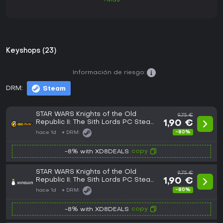
+Más
Keyshops (23)
Información de riesgo:
DRM:
Steam
STAR WARS Knights of the Old
9,75 €
Republic II: The Sith Lords PC Steam
1,90 €
CD Key
-80%
hace 1d
DRM:
copy
-8% with XD8DEALS
STAR WARS Knights of the Old
9,75 €
Republic II: The Sith Lords PC Steam
1,90 €
CD Key
-80%
hace 1d
DRM:
copy
-8% with XD8DEALS