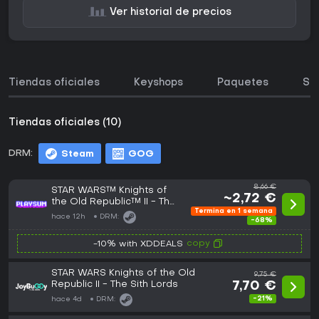
Ver historial de precios
Tiendas oficiales
Keyshops
Paquetes
So
Tiendas oficiales (10)
DRM:
Steam
GOG
8,66 €
STAR WARS™ Knights of
~2,72 €
the Old Republic™ II - The
Termina en 1 semana
Sith Lords™
hace 12h
DRM:
-68%
copy
-10% with XDDEALS
STAR WARS Knights of the Old
9,75 €
Republic II - The Sith Lords
7,70 €
-21%
hace 4d
DRM: