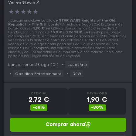
PC Key
Ver en Steam
★
★
★
★
★
¿Buscas una clave barata de
STAR WARS Knights of the Old
Republic II - The Sith Lords
? A fecha de 6 ago 2026 la clave más
barata cuesta
1,90 €
en G2Play. Comparamos 33 ofertas de 20
tiendas, con un rango de
1,90 €
a
226,13 €
. En keyshops el precio
más bajo es 1,90 €, en tiendas oficiales arranca en 2,72 €. Con tantos
vendedores la distancia entre los extremos suele ser de varias
veces, así que elegir tienda pesa más aquí que esperar a unas
rebajas. En PC compras una clave que activas en Steam u otro
cliente, y aquí el mercado es el más amplio, con más de una cuarta
parte de los juegos con oferta en keyshop.
Lanzamiento: 23 ago 2012
LucasArts
Obsidian Entertainment
RPG
OFFICIAL
KEYSHOPS
2,72 €
1,90 €
-68%
-80%
Comprar ahora