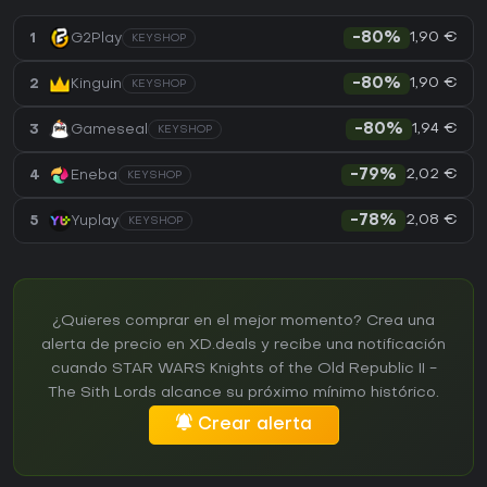
1,90 €
1
G2Play
-80%
KEYSHOP
1,90 €
2
Kinguin
-80%
KEYSHOP
1,94 €
3
Gameseal
-80%
KEYSHOP
2,02 €
4
Eneba
-79%
KEYSHOP
2,08 €
5
Yuplay
-78%
KEYSHOP
¿Quieres comprar en el mejor momento? Crea una
alerta de precio en XD.deals y recibe una notificación
cuando STAR WARS Knights of the Old Republic II -
The Sith Lords alcance su próximo mínimo histórico.
Crear alerta