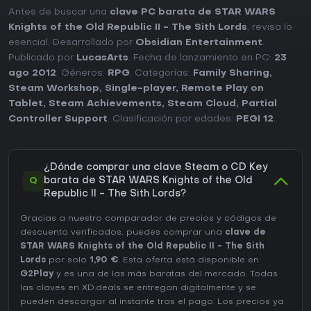
Antes de buscar una
clave PC barata de STAR WARS
Knights of the Old Republic II - The Sith Lords
, revisa lo
esencial. Desarrollado por
Obsidian Entertainment
.
Publicado por
LucasArts
. Fecha de lanzamiento en PC:
23
ago 2012
. Géneros:
RPG
. Categorías:
Family Sharing
,
Steam Workshop
,
Single-player
,
Remote Play on
Tablet
,
Steam Achievements
,
Steam Cloud
,
Partial
Controller Support
. Clasificación por edades:
PEGI 12
.
¿Dónde comprar una clave Steam o CD Key
Q
barata de STAR WARS Knights of the Old
Republic II - The Sith Lords?
Gracias a nuestro comparador de precios y códigos de
descuento verificados, puedes comprar una
clave de
STAR WARS Knights of the Old Republic II - The Sith
Lords
por solo
1,90 €
. Esta oferta está disponible en
G2Play
y es una de las más baratas del mercado. Todas
las claves en XD.deals se entregan digitalmente y se
pueden descargar al instante tras el pago. Los precios ya