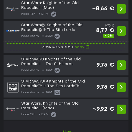
Star Wars: Knights of the Old
Republic II (Mac)
~8,66 €
hace 13h
DRM:
Star Wars®: Knights of the Old
9,75 €
Republic® II: The Sith Lords
8,77 €
-10%
hace 2sem
DRM:
copy
-10% with XDD10
STAR WARS Knights of the Old
Republic II - The Sith Lords
9,75 €
hace 3sem
DRM:
STAR WARS™ Knights of the Old
Republic™ II: The Sith Lords™
9,75 €
hace 3sem
DRM:
Star Wars: Knights of the Old
Republic II (Mac)
~9,92 €
hace 12h
DRM: