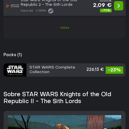
Star Wars: Knights of the Old
10,00 €
Republic 2 - The Sith Lords
2,09 €
-79%
hace 6d
DRM:
+Más
Packs (1)
STAR WARS Complete
226,13 €
-23%
Collection
Sobre STAR WARS Knights of the Old
Republic II - The Sith Lords