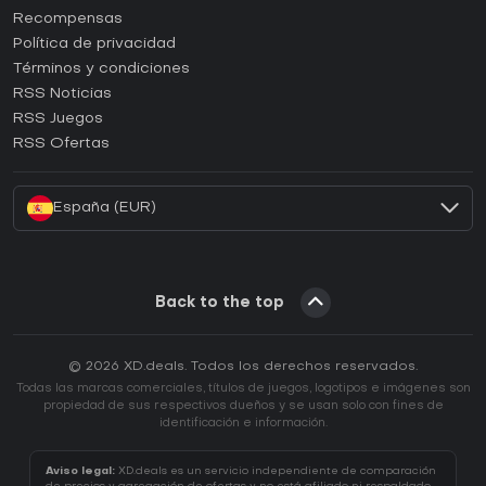
¿Cómo activar una CD Key de Steam?
Recompensas
¿Cómo activar una CD Key de Epic Games?
Política de privacidad
Términos y condiciones
¿Cómo activar una CD Key de GOG?
RSS Noticias
¿Cómo activar una CD Key de Ubisoft Connect?
RSS Juegos
¿Cómo activar una CD Key de EA App?
RSS Ofertas
¿Cómo activar una CD Key de Battle.net?
España (EUR)
Back to the top
© 2026 XD.deals. Todos los derechos reservados.
Todas las marcas comerciales, títulos de juegos, logotipos e imágenes son
propiedad de sus respectivos dueños y se usan solo con fines de
identificación e información.
Aviso legal:
XD.deals es un servicio independiente de comparación