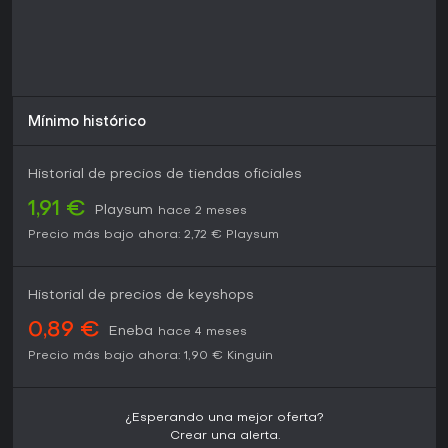
variadas. Eso sí, quienes busquen acción frenética podrían
notar el combate algo anticuado.
Mínimo histórico
Historial de precios de tiendas oficiales
1,91 €
Playsum
hace 2 meses
Precio más bajo ahora:
2,72 €
Playsum
Historial de precios de keyshops
0,89 €
Eneba
hace 4 meses
Precio más bajo ahora:
1,90 €
Kinguin
¿Esperando una mejor oferta?
Crear una alerta.