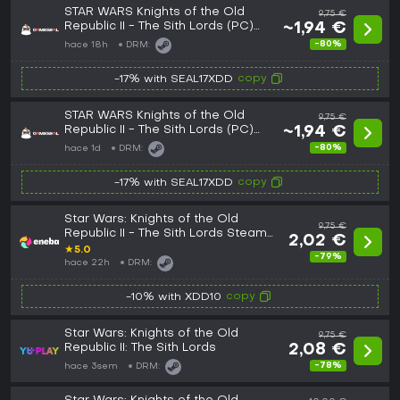
STAR WARS Knights of the Old
9,75 €
Republic II - The Sith Lords (PC)
~1,94 €
Steam Key - GLOBAL
-80%
hace 18h
DRM:
copy
-17% with SEAL17XDD
STAR WARS Knights of the Old
9,75 €
Republic II - The Sith Lords (PC)
~1,94 €
Steam Key - EU
-80%
hace 1d
DRM:
copy
-17% with SEAL17XDD
Star Wars: Knights of the Old
9,75 €
Republic II - The Sith Lords Steam
2,02 €
Key GLOBAL
★
5.0
-79%
hace 22h
DRM:
copy
-10% with XDD10
Star Wars: Knights of the Old
9,75 €
Republic II: The Sith Lords
2,08 €
-78%
hace 3sem
DRM: