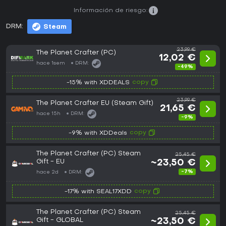
Información de riesgo:
DRM:
Steam
23,99 €
The Planet Crafter (PC)
12,02 €
hace 1sem
DRM:
-49%
copy
-15% with XDDEALS
23,99 €
The Planet Crafter EU (Steam Gift)
21,65 €
hace 15h
DRM:
-9%
copy
-9% with XDDeals
The Planet Crafter (PC) Steam
25,45 €
Gift - EU
~23,50 €
-7%
hace 2d
DRM:
copy
-17% with SEAL17XDD
The Planet Crafter (PC) Steam
25,45 €
Gift - GLOBAL
~23,50 €