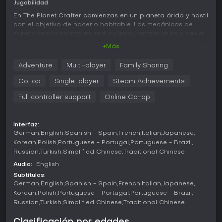
Jugabilidad
En The Planet Crafter comienzas en un planeta árido y hostil
con el objetivo de hacerlo habitable. Las mecánicas de
supervivencia controlan sed, oxígeno, temperatura y salud,
lo que te obliga a gestionar recursos con cuidado para
+Más
sobrevivir. Recoges minerales y otros materiales repartidos
por el paisaje, que utilizas para fabricar herramientas,
Adventure
Multi-player
Family Sharing
equipo y comida imprescindibles para avanzar.
Co-op
Single-player
Steam Achievements
La construcción de bases es un pilar fundamental, ya que
levantas refugios y máquinas para protegerte del entorno y
Full controller support
Online Co-op
potenciar la terraformación. Estas máquinas elevan la
presión atmosférica, generan calor y producen oxígeno,
transformando poco a poco el planeta de una roca estéril
Interfaz:
en una biosfera vibrante. Al aumentar los niveles de calor,
German
English
Spanish - Spain
French
Italian
Japanese
oxígeno y presión, empiezan a surgir formas de vida: desde
Korean
Polish
Portuguese - Portugal
Portuguese - Brazil
musgo e insectos hasta bosques y animales.
Russian
Turkish
Simplified Chinese
Traditional Chinese
Audio:
English
La exploración enriquece la experiencia con restos de
naves generados proceduralmente que esconden botines
Subtítulos:
raros y enigmas por resolver. Además, puedes crear
German
English
Spanish - Spain
French
Italian
Japanese
criaturas personalizadas descifrando y combinando
Korean
Polish
Portuguese - Portugal
Portuguese - Brazil
extractos de ADN para introducir nueva vida en el
Russian
Turkish
Simplified Chinese
Traditional Chinese
ecosistema. El sistema de progresión se basa en niveles de
construcción que desbloquean mejoras, permitiéndote