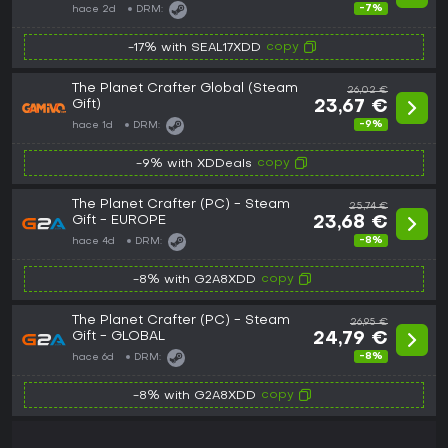
-7%
hace 2d
DRM:
copy
-17% with SEAL17XDD
The Planet Crafter Global (Steam
26,02 €
Gift)
23,67 €
-9%
hace 1d
DRM:
copy
-9% with XDDeals
The Planet Crafter (PC) - Steam
25,74 €
Gift - EUROPE
23,68 €
-8%
hace 4d
DRM:
copy
-8% with G2A8XDD
The Planet Crafter (PC) - Steam
26,95 €
Gift - GLOBAL
24,79 €
-8%
hace 6d
DRM:
copy
-8% with G2A8XDD