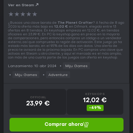
Ver en Steam
★
★
★
★
★
¿Buscas una clave barata de
The Planet Crafter
? A fecha de 8 ago
2026 la oferta más baja es
12,02 €
en Difmark, elegida entre 13
ofertas en 8 tiendas. En keyshops empieza en 12,02 €, en tiendas
oficiales en 23,99 €. En PC la keyshop gana en precio en la mayoría
de comparaciones, pero entonces compras un código a un vendedor
externo, así que comprueba la región de activación. Este juego ya ha
estado más barato, en el 95% de los días con datos. Una alerta de
precio te avisará de la próxima bajada. En PC compras una clave que
activas en Steam u otro cliente, y aquí el mercado es el más amplio,
con más de una cuarta parte de los juegos con oferta en keyshop.
Lanzamiento: 10 abr 2024
Miju Games
Miju Games
Adventure
KEYSHOPS
OFFICIAL
12,02 €
23,99 €
-49%
Comprar ahora