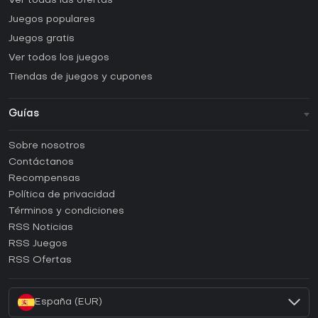
Ver todas las ofertas
Juegos populares
Juegos gratis
Ver todos los juegos
Tiendas de juegos y cupones
Guías
FAQ
Sobre nosotros
Guías y tutoriales
Contáctanos
¿Cómo activar una CD Key de Steam?
Recompensas
¿Cómo activar una CD Key de Epic Games?
Política de privacidad
Términos y condiciones
¿Cómo activar una CD Key de GOG?
RSS Noticias
¿Cómo activar una CD Key de Ubisoft Connect?
RSS Juegos
¿Cómo activar una CD Key de EA App?
RSS Ofertas
¿Cómo activar una CD Key de Battle.net?
España (EUR)