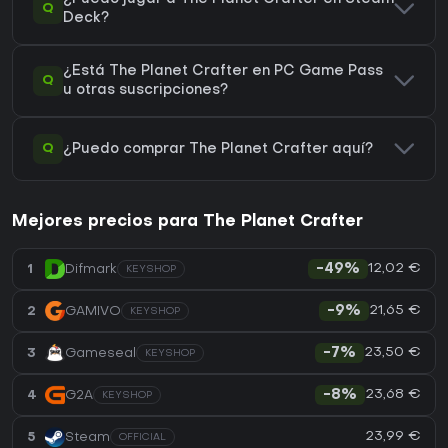
Q
Deck?
¿Está The Planet Crafter en PC Game Pass
Q
u otras suscripciones?
Q
¿Puedo comprar The Planet Crafter aquí?
Mejores precios para The Planet Crafter
12,02 €
1
Difmark
-49%
KEYSHOP
21,65 €
2
GAMIVO
-9%
KEYSHOP
23,50 €
3
Gameseal
-7%
KEYSHOP
23,68 €
4
G2A
-8%
KEYSHOP
23,99 €
5
Steam
OFFICIAL