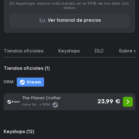
En keyshops, estuvo más barato en el 95% de los días con
datos.
Ver historial de precios
Tiendas oficiales
Keyshops
DLC
Sobre el
Tiendas oficiales (1)
DRM:
Steam
The Planet Crafter
23,99 €
hace 5d
DRM:
Keyshops (12)