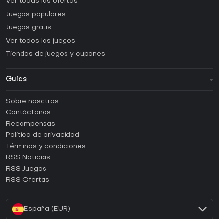
Ver todas las ofertas
Juegos populares
Juegos gratis
Ver todos los juegos
Tiendas de juegos y cupones
Guías
FAQ
Sobre nosotros
Guías y tutoriales
Contáctanos
¿Cómo activar una CD Key de Steam?
Recompensas
¿Cómo activar una CD Key de Epic Games?
Política de privacidad
Términos y condiciones
¿Cómo activar una CD Key de GOG?
RSS Noticias
¿Cómo activar una CD Key de Ubisoft Connect?
RSS Juegos
¿Cómo activar una CD Key de EA App?
RSS Ofertas
¿Cómo activar una CD Key de Battle.net?
España (EUR)