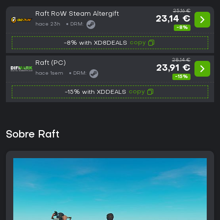
25,16 €
Raft RoW Steam Altergift
23,14 €
hace 23h
DRM:
-8%
copy
-8% with XD8DEALS
28,14 €
Raft (PC)
23,91 €
hace 1sem
DRM:
-15%
copy
-15% with XDDEALS
Sobre Raft