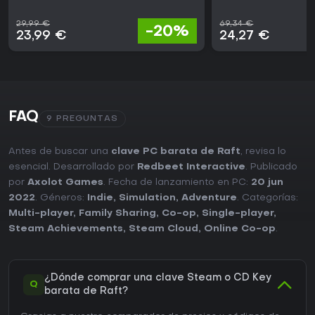
29,99 €
69,34 €
-20%
23,99 €
24,27 €
FAQ
9 PREGUNTAS
Antes de buscar una
clave PC barata de Raft
, revisa lo
esencial. Desarrollado por
Redbeet Interactive
. Publicado
por
Axolot Games
. Fecha de lanzamiento en PC:
20 jun
2022
. Géneros:
Indie
,
Simulation
,
Adventure
. Categorías:
Multi-player
,
Family Sharing
,
Co-op
,
Single-player
,
Steam Achievements
,
Steam Cloud
,
Online Co-op
.
¿Dónde comprar una clave Steam o CD Key
Q
barata de Raft?