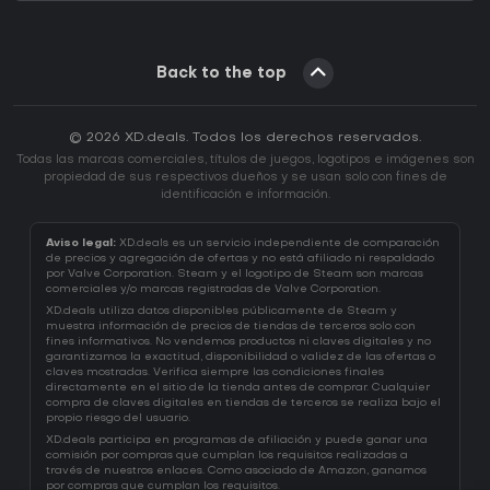
Back to the top
© 2026 XD.deals. Todos los derechos reservados.
Todas las marcas comerciales, títulos de juegos, logotipos e imágenes son
propiedad de sus respectivos dueños y se usan solo con fines de
identificación e información.
Aviso legal:
XD.deals es un servicio independiente de comparación
de precios y agregación de ofertas y no está afiliado ni respaldado
por Valve Corporation. Steam y el logotipo de Steam son marcas
comerciales y/o marcas registradas de Valve Corporation.
XD.deals utiliza datos disponibles públicamente de Steam y
muestra información de precios de tiendas de terceros solo con
fines informativos. No vendemos productos ni claves digitales y no
garantizamos la exactitud, disponibilidad o validez de las ofertas o
claves mostradas. Verifica siempre las condiciones finales
directamente en el sitio de la tienda antes de comprar. Cualquier
compra de claves digitales en tiendas de terceros se realiza bajo el
propio riesgo del usuario.
XD.deals participa en programas de afiliación y puede ganar una
comisión por compras que cumplan los requisitos realizadas a
través de nuestros enlaces. Como asociado de Amazon, ganamos
por compras que cumplan los requisitos.