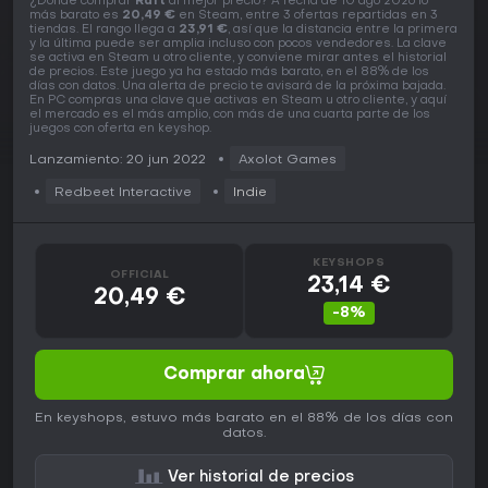
¿Dónde comprar
Raft
al mejor precio? A fecha de 10 ago 2026 lo
más barato es
20,49 €
en Steam, entre 3 ofertas repartidas en 3
tiendas. El rango llega a
23,91 €
, así que la distancia entre la primera
y la última puede ser amplia incluso con pocos vendedores. La clave
se activa en Steam u otro cliente, y conviene mirar antes el historial
de precios. Este juego ya ha estado más barato, en el 88% de los
días con datos. Una alerta de precio te avisará de la próxima bajada.
En PC compras una clave que activas en Steam u otro cliente, y aquí
el mercado es el más amplio, con más de una cuarta parte de los
juegos con oferta en keyshop.
Lanzamiento: 20 jun 2022
Axolot Games
Redbeet Interactive
Indie
KEYSHOPS
OFFICIAL
23,14 €
20,49 €
-8%
Comprar ahora
En keyshops, estuvo más barato en el 88% de los días con
datos.
Ver historial de precios