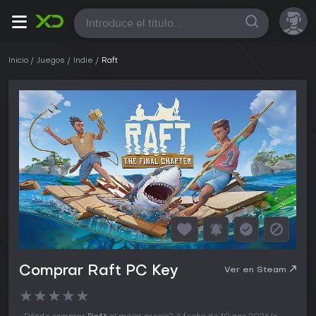
Todas
Inicio
Juegos
Indie
Raft
Comprar Raft PC Key
Ver en Steam
★
★
★
★
★