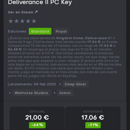
Deliverance II PC Key
Ver en Steam
★
★
★
★
★
Ediciones:
Standard
Royal
¿Buscas una clave barata de
Kingdom Come: Deliverance II
? A
fecha de 9 ago 2026 la clave más barata cuesta
17,06 €
en Eneba.
Comparamos 73 ofertas de 23 tiendas, con un rango de
17,06 €
a
86,48 €
. En keyshops el precio más bajo es 17,06 €, en tiendas
oficiales arranca en 21,00 €. Con tantos vendedores la distancia
entre los extremos suele ser de varias veces, así que elegir tienda
pesa más aquí que esperar a unas rebajas. El precio está entre los
más bajos de su historial, solo estuvo más barato en el 8% de los días
con datos. En PC compras una clave que activas en Steam u otro
cliente, y aquí el mercado es el más amplio, con más de una cuarta
parte de los juegos con oferta en keyshop.
Lanzamiento: 04 feb 2025
Deep Silver
Warhorse Studios
Action
OFFICIAL
KEYSHOPS
21,00 €
17,06 €
-64%
-71%