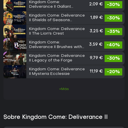
Kingdom Come:
2,09 €
-30%
Deliverance II Gallant
Huntsman's Kit
Kingdom Come: Deliverance
1,89 €
-30%
II Shields of Seasons
Passing
Kingdom Come: Deliverance
3,25 €
-35%
II The Lion's Crest
Kingdom Come:
3,59 €
-40%
Deliverance II Brushes with
Death
Kingdom Come: Deliverance
9,79 €
-30%
II Legacy of the Forge
Kingdom Come: Deliverance
11,19 €
-20%
II Mysteria Ecclesiae
+Más
Sobre Kingdom Come: Deliverance II