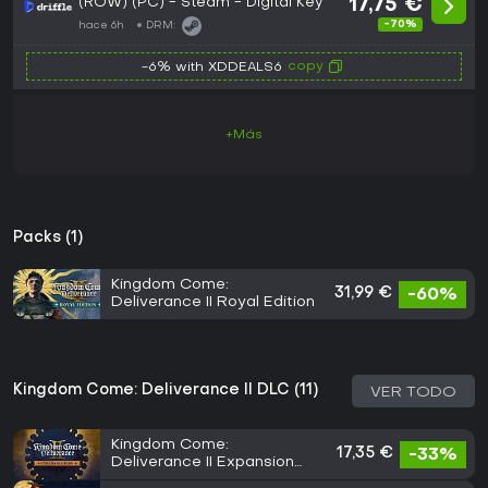
(ROW) (PC) - Steam - Digital Key
17,75 €
-70%
hace 6h
DRM:
copy
-6% with XDDEALS6
+Más
Packs (1)
Kingdom Come:
31,99 €
-60%
Deliverance II Royal Edition
Kingdom Come: Deliverance II DLC (11)
VER TODO
Kingdom Come:
17,35 €
-33%
Deliverance II Expansion
Pass