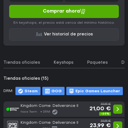
Comprar ahora
En keyshops, el precio está cerca del mínimo histórico.
Ver historial de precios
Tiendas oficiales
Keyshops
Paquetes
DL
Tiendas oficiales (15)
DRM:
Steam
GOG
Epic Games Launcher
59,99 €
Kingdom Come: Deliverance II
21,00 €
hace 7sem
DRM:
-64%
59,99 €
Kingdom Come: Deliverance II
23,99 €