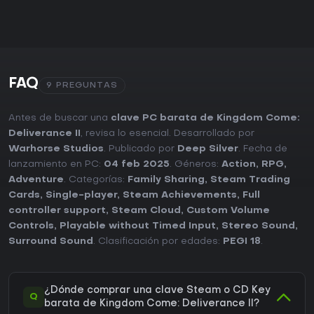
FAQ
9 PREGUNTAS
Antes de buscar una
clave PC barata de Kingdom Come:
Deliverance II
, revisa lo esencial. Desarrollado por
Warhorse Studios
. Publicado por
Deep Silver
. Fecha de
lanzamiento en PC:
04 feb 2025
. Géneros:
Action
,
RPG
,
Adventure
. Categorías:
Family Sharing
,
Steam Trading
Cards
,
Single-player
,
Steam Achievements
,
Full
controller support
,
Steam Cloud
,
Custom Volume
Controls
,
Playable without Timed Input
,
Stereo Sound
,
Surround Sound
. Clasificación por edades:
PEGI 18
.
¿Dónde comprar una clave Steam o CD Key
Q
barata de Kingdom Come: Deliverance II?