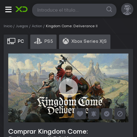
Todas
Inicio
Juegos
Action
Kingdom Come: Deliverance II
PC
PS5
Xbox Series X|S
Comprar Kingdom Come: