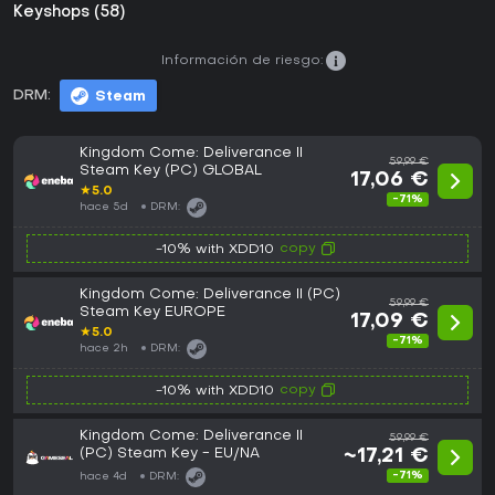
Keyshops (58)
Información de riesgo:
DRM:
Steam
Kingdom Come: Deliverance II
59,99 €
Steam Key (PC) GLOBAL
17,06 €
★
5.0
-71%
hace 5d
DRM:
copy
-10% with XDD10
Kingdom Come: Deliverance II (PC)
59,99 €
Steam Key EUROPE
17,09 €
★
5.0
-71%
hace 2h
DRM:
copy
-10% with XDD10
Kingdom Come: Deliverance II
59,99 €
(PC) Steam Key - EU/NA
~17,21 €
-71%
hace 4d
DRM: