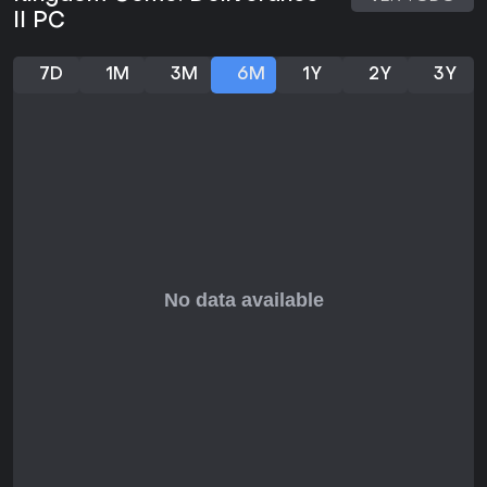
II PC
7D
1M
3M
6M
1Y
2Y
3Y