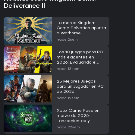
Deliverance II
La marca Kingdom
Come Salvation apunta
a Warhorse
hace 2sem
Los 10 juegos para PC
más exigentes en
2026: Evaluando el
RTX 5090
hace 13sem
25 Mejores Juegos
para un Jugador en PC
de 2026
hace 19sem
Xbox Game Pass en
marzo de 2026:
Lanzamientos y
novedades
hace 22sem