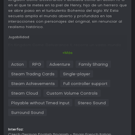
Kingdom Come: Deliverance II destaca como un action RPG
en el que te metes en la piel de Henry, hijo de un herrero que
se abre paso en el turbulento Bohemia del siglo XV. Esta
secuela amplía el mundo abierto y profundiza en las
interacciones con personajes del original, sin renunciar al
realismo histórico.
Jugabilidad
En Kingdom Come: Deliverance II, recorre un vasto mundo
abierto en primera persona, donde cada decisión marca tu
+Más
camino. El núcleo del juego gira en torno a habilidades que
afectan diálogos y resultados, como Oratory para
Action
RPG
Adventure
Family Sharing
conversaciones persuasivas, Charisma para cautivar a los
demás e Intimidation para enfoques intimidatorios.
Steam Trading Cards
Single-player
Novedades como Appearance, Coercion y Dominate
enriquecen las interacciones con NPCs, que responden de
Steam Achievements
Full controller support
forma dinámica a tu reputación y acciones.
Steam Cloud
Custom Volume Controls
El combate prioriza la estrategia por encima de la fuerza
Playable without Timed Input
Stereo Sound
bruta, con opciones para infiltraciones, peleas cuerpo a
cuerpo y asedios a gran escala. Puedes usar ballestas a
Surround Sound
caballo o armas de fuego tempranas como hand cannons
en las batallas. La exploración se integra con actividades
cotidianas como el juego, la herrería y el espionaje, que
Interfaz:
influyen en el desarrollo de tu personaje y en cómo
Czech
German
English
Spanish - Spain
French
Italian