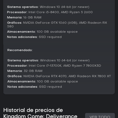
Semine aportan intriga, mientras que alianzas
antisigismundistas abren puertas al espionaje y pactos. Tu
Sistema operativo:
Windows 10 64-bit (or newer)
implicación con estos grupos define las ramas
Procesador:
Intel Core i5-8400, AMD Ryzen 5 2600
argumentales, desde fugas clandestinas hasta sofocar
Memoria:
16 GB RAM
revueltas, todo en un entorno inspirado en la historia real.
Gráficos:
NVIDIA GeForce GTX 1060 (6GB), AMD Radeon RX
580
¿Merece la pena?
Almacenamiento:
100 GB available space
Con más de 5 millones de copias vendidas en todo el
Notas adicionales:
SSD required
mundo hasta febrero de 2026 y un pico de 256,206
jugadores simultáneos en Steam, Kingdom Come:
Deliverance II ha recibido reseñas generalmente favorables.
Recomendado:
Los críticos en Metacritic lo confirman, y en OpenCritic el
95% lo recomienda. Los jugadores valoran sus mecánicas
Sistema operativo:
Windows 10 64-bit (or newer)
inmersivas y actividades variadas, aunque algunos critican
Procesador:
Intel Core i7-13700K, AMD Ryzen 7 7800X3D
elementos torpes de la UI.
Memoria:
32 GB RAM
Gráficos:
NVIDIA GeForce RTX 4070, AMD Radeon RX 7800 XT
Si buscas un role-playing profundo con fidelidad histórica
y sistemas complejos, este juego es ideal para fans de
Almacenamiento:
100 GB available space
RPGs que quieren una aventura single-player exigente.
Notas adicionales:
SSD required
Quienes prefieren acción frenética podrían notar su ritmo
pausado como un reto, pero actualizaciones gratuitas
como la barbería mantienen la experiencia fresca para
veteranos.
Historial de precios de
Kingdom Come: Deliverance
VER TODO