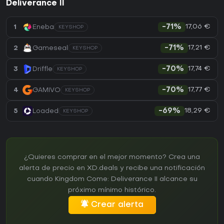
Deliverance II
17,06 €
1
Eneba
-71%
KEYSHOP
17,21 €
2
Gameseal
-71%
KEYSHOP
17,74 €
3
Driffle
-70%
KEYSHOP
17,77 €
4
GAMIVO
-70%
KEYSHOP
18,29 €
5
Loaded
-69%
KEYSHOP
¿Quieres comprar en el mejor momento? Crea una
alerta de precio en XD.deals y recibe una notificación
cuando Kingdom Come: Deliverance II alcance su
próximo mínimo histórico.
Crear alerta