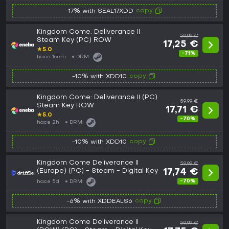
copy
-17% with SEAL17XDD
Kingdom Come: Deliverance II
59,99 €
Steam Key (PC) ROW
17,25 €
★
5.0
-71%
hace 1sem
DRM:
copy
-10% with XDD10
Kingdom Come: Deliverance II (PC)
59,99 €
Steam Key ROW
17,71 €
★
5.0
-70%
hace 2h
DRM:
copy
-10% with XDD10
Kingdom Come Deliverance II
59,99 €
(Europe) (PC) - Steam - Digital Key
17,74 €
-70%
hace 5d
DRM:
copy
-6% with XDDEALS6
Kingdom Come Deliverance II
59,99 €