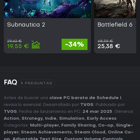
Subnautica 2
Battlefield 6
29,62 €
68,59 €
-34%
19,55 €
25,38 €
FAQ
9 PREGUNTAS
Antes de buscar una
clave PC barata de Schedule I
,
revisa lo esencial. Desarrollado por
TVGS
. Publicado por
TVGS
. Fecha de lanzamiento en PC:
24 mar 2025
. Géneros:
Action
,
Strategy
,
Indie
,
Simulation
,
Early Access
.
Categorías:
Multi-player
,
Family Sharing
,
Co-op
,
Single-
player
,
Steam Achievements
,
Steam Cloud
,
Online Co-
op
,
Adjustable Text Size
,
Custom Volume Controls
,