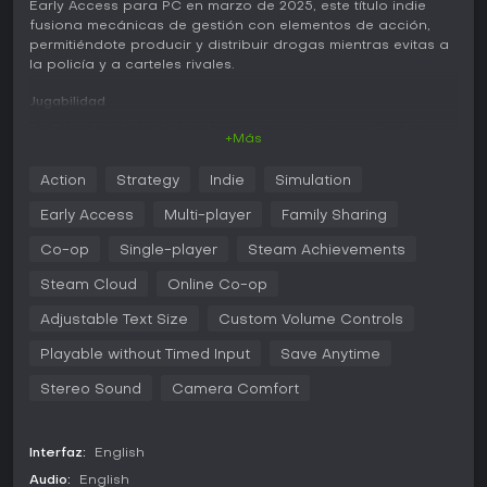
Early Access para PC en marzo de 2025, este título indie
fusiona mecánicas de gestión con elementos de acción,
permitiéndote producir y distribuir drogas mientras evitas a
la policía y a carteles rivales.
Jugabilidad
En Schedule I, el núcleo del juego consiste en partir de cero
+Más
sin recursos e ir expandiendo tus operaciones poco a
poco. Fabrikas diversas drogas, cada una con su proceso
Action
Strategy
Indie
Simulation
de producción único, y puedes descubrir recetas
especiales para variantes con propiedades distintas. Para
Early Access
Multi-player
Family Sharing
distribuir, llevas los productos a los clientes a pie, en
patineta o en coche por la ciudad, o contratas dealers
Co-op
Single-player
Steam Achievements
para que lo hagan por ti.
Steam Cloud
Online Co-op
La gestión es clave: compras más de 10 propiedades y
Adjustable Text Size
Custom Volume Controls
negocios para escalar, contratas empleados como
proveedores y trabajadores, y montas cadenas de
Playable without Timed Input
Save Anytime
producción y distribución automatizadas. El combate entra
en escena al lidiar con una policía cada vez más agresiva
Stereo Sound
Camera Comfort
o competidores letales de carteles, usando puños, armas
cuerpo a cuerpo o de fuego para defender tu territorio.
Interfaz:
English
La actualización de marzo de 2026 incorporó un sistema
dinámico de clima en Hyland Point, con condiciones como
Audio:
English