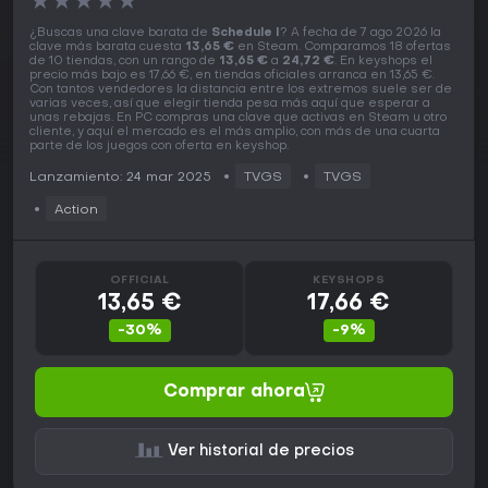
★
★
★
★
★
¿Buscas una clave barata de
Schedule I
? A fecha de 7 ago 2026 la
clave más barata cuesta
13,65 €
en Steam. Comparamos 18 ofertas
de 10 tiendas, con un rango de
13,65 €
a
24,72 €
. En keyshops el
precio más bajo es 17,66 €, en tiendas oficiales arranca en 13,65 €.
Con tantos vendedores la distancia entre los extremos suele ser de
varias veces, así que elegir tienda pesa más aquí que esperar a
unas rebajas. En PC compras una clave que activas en Steam u otro
cliente, y aquí el mercado es el más amplio, con más de una cuarta
parte de los juegos con oferta en keyshop.
Lanzamiento: 24 mar 2025
TVGS
TVGS
Action
OFFICIAL
KEYSHOPS
13,65 €
17,66 €
-30%
-9%
Comprar ahora
Ver historial de precios