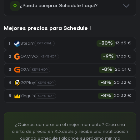
Q
¿Puedo comprar Schedule I aquí?
Mejores precios para Schedule I
13,65 €
1
Steam
-30%
OFFICIAL
17,66 €
2
GAMIVO
-9%
KEYSHOP
20,01 €
3
G2A
-8%
KEYSHOP
20,32 €
4
G2Play
-8%
KEYSHOP
20,32 €
5
Kinguin
-8%
KEYSHOP
¿Quieres comprar en el mejor momento? Crea una
alerta de precio en XD.deals y recibe una notificación
cuando Schedule I alcance su próximo mínimo