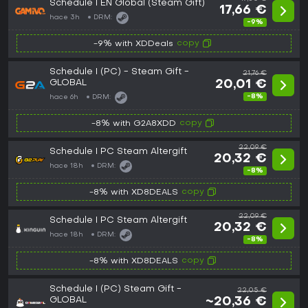
Schedule I EN Global (Steam Gift)
17,66 €
hace 3h
DRM:
-9%
copy
-9% with XDDeals
Schedule I (PC) - Steam Gift -
21,76 €
GLOBAL
20,01 €
-8%
hace 6h
DRM:
copy
-8% with G2A8XDD
22,09 €
Schedule I PC Steam Altergift
20,32 €
hace 18h
DRM:
-8%
copy
-8% with XD8DEALS
22,09 €
Schedule I PC Steam Altergift
20,32 €
hace 18h
DRM:
-8%
copy
-8% with XD8DEALS
Schedule I (PC) Steam Gift -
22,05 €
GLOBAL
~20,36 €