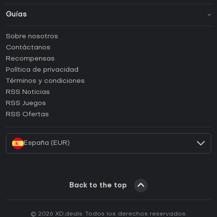
Guías
FAQ
Sobre nosotros
Guías y tutoriales
Contáctanos
¿Cómo activar una CD Key de Steam?
Recompensas
¿Cómo activar una CD Key de Epic Games?
Política de privacidad
Términos y condiciones
¿Cómo activar una CD Key de GOG?
RSS Noticias
¿Cómo activar una CD Key de Ubisoft Connect?
RSS Juegos
¿Cómo activar una CD Key de EA App?
RSS Ofertas
¿Cómo activar una CD Key de Battle.net?
España (EUR)
Back to the top
© 2026 XD.deals. Todos los derechos reservados.