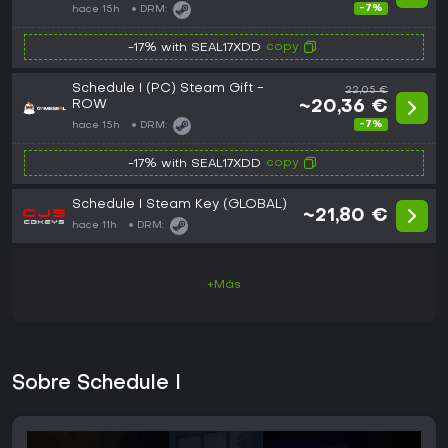
-7%
hace 15h
DRM:
copy
-17% with SEAL17XDD
Schedule I (PC) Steam Gift -
22,05 €
ROW
~20,36 €
-7%
hace 15h
DRM:
copy
-17% with SEAL17XDD
Schedule I Steam Key (GLOBAL)
~21,80 €
hace 11h
DRM:
+Más
Sobre Schedule I