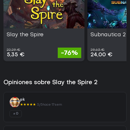
Slay the Spire
Subnautica 2
22,29 €
29,63 €
-76%
5,35 €
24,00 €
Opiniones sobre Slay the Spire 2
pk
★
★
★
★
★
5/5
hace 17sem
0
▲