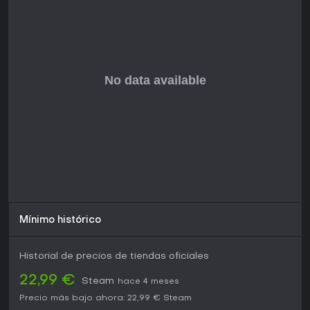
¿Merece la pena?
Para quienes buscan profundidad estratégica y
rejugabilidad, Slay the Spire 2 ofrece una evolución
cautivadora de los roguelikes deckbuilder, ideal si te
apasionan los retos en solitario o coordinar con amigos en
co-op. La recepción de los jugadores alaba sus mejoras
fieles, aunque algunos critican su similitud con el original, lo
que genera opiniones divididas en medio de
actualizaciones de balance que avivan debates. Con un
desarrollo en early access que suma contenido y pulido, es
perfecto para quienes toleran cambios iterativos. Si el juego
táctico de cartas y estrategias adaptativas te conquista,
este título merece lugar en tu biblioteca, sobre todo por sus
giros cooperativos a una fórmula probada.
Mínimo histórico
Historial de precios de tiendas oficiales
22,99 €
Steam
hace 4 meses
Precio más bajo ahora:
22,99 €
Steam