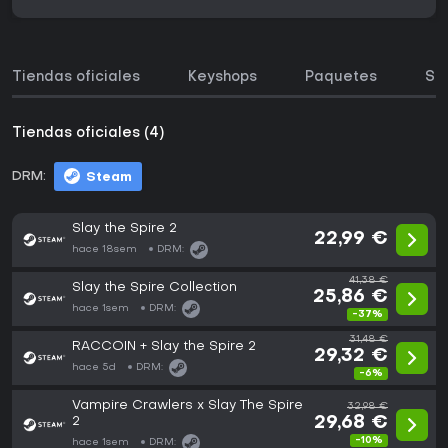
Tiendas oficiales
Keyshops
Paquetes
So
Tiendas oficiales (4)
DRM:
Steam
Slay the Spire 2
22,99 €
hace 18sem
DRM:
41,38 €
Slay the Spire Collection
25,86 €
hace 1sem
DRM:
-37%
31,48 €
RACCOIN + Slay the Spire 2
29,32 €
hace 5d
DRM:
-6%
Vampire Crawlers x Slay The Spire
32,98 €
2
29,68 €
-10%
hace 1sem
DRM: