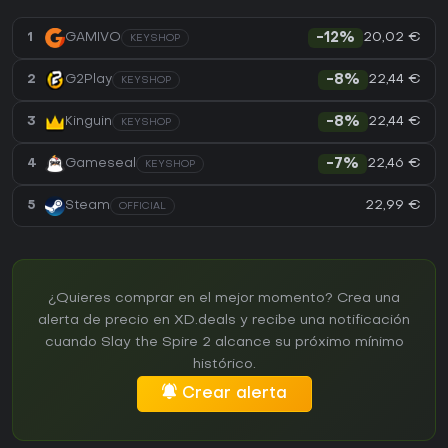
20,02 €
1
GAMIVO
-12%
KEYSHOP
22,44 €
2
G2Play
-8%
KEYSHOP
22,44 €
3
Kinguin
-8%
KEYSHOP
22,46 €
4
Gameseal
-7%
KEYSHOP
22,99 €
5
Steam
OFFICIAL
¿Quieres comprar en el mejor momento? Crea una
alerta de precio en XD.deals y recibe una notificación
cuando Slay the Spire 2 alcance su próximo mínimo
histórico.
Crear alerta