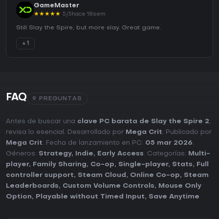
GameMaster
★
★
★
★
★
5/5
hace 18sem
Still Slay the Spire, but more slay. Great game.
1
▲
FAQ
9 PREGUNTAS
Antes de buscar una
clave PC barata de Slay the Spire 2
,
revisa lo esencial. Desarrollado por
Mega Crit
. Publicado por
Mega Crit
. Fecha de lanzamiento en PC:
05 mar 2026
.
Géneros:
Strategy
,
Indie
,
Early Access
. Categorías:
Multi-
player
,
Family Sharing
,
Co-op
,
Single-player
,
Stats
,
Full
controller support
,
Steam Cloud
,
Online Co-op
,
Steam
Leaderboards
,
Custom Volume Controls
,
Mouse Only
Option
,
Playable without Timed Input
,
Save Anytime
.