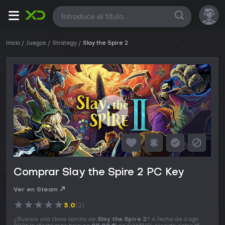
Todas
Inicio
Juegos
Strategy
Slay the Spire 2
Comprar Slay the Spire 2 PC Key
Ver en Steam
★
★
★
★
★
5.0
(2)
¿Buscas una clave barata de
Slay the Spire 2
? A fecha de 6 ago