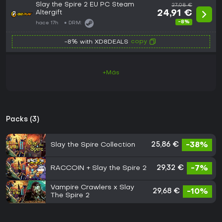
Slay the Spire 2 EU PC Steam
27,08 €
Altergift
24,91 €
-8%
hace 17h
DRM:
copy
-8% with XD8DEALS
+Más
Packs (3)
Slay the Spire Collection
25,86 €
-38%
RACCOIN + Slay the Spire 2
29,32 €
-7%
Vampire Crawlers x Slay
29,68 €
-10%
The Spire 2