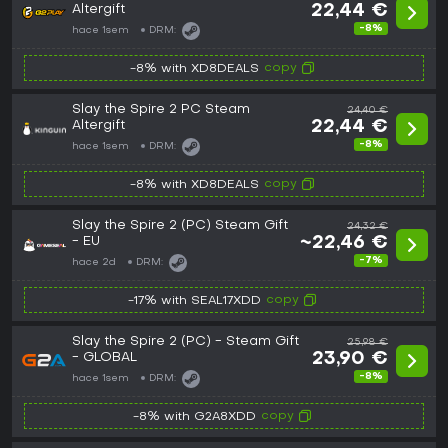
Altergift
22,44 €
-8%
hace 1sem
DRM:
copy
-8% with XD8DEALS
Slay the Spire 2 PC Steam
24,40 €
Altergift
22,44 €
-8%
hace 1sem
DRM:
copy
-8% with XD8DEALS
Slay the Spire 2 (PC) Steam Gift
24,32 €
- EU
~22,46 €
-7%
hace 2d
DRM:
copy
-17% with SEAL17XDD
Slay the Spire 2 (PC) - Steam Gift
25,98 €
- GLOBAL
23,90 €
-8%
hace 1sem
DRM:
copy
-8% with G2A8XDD