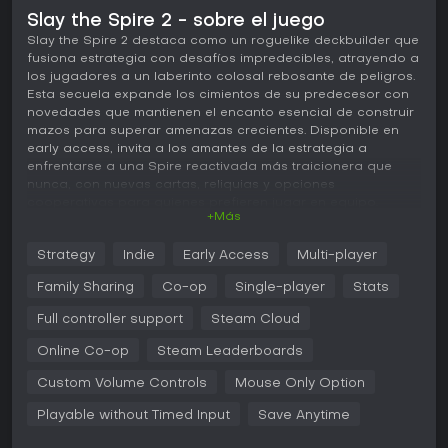
Slay the Spire 2 - sobre el juego
Slay the Spire 2 destaca como un roguelike deckbuilder que
fusiona estrategia con desafíos impredecibles, atrayendo a
los jugadores a un laberinto colosal rebosante de peligros.
Esta secuela expande los cimientos de su predecesor con
novedades que mantienen el encanto esencial de construir
mazos para superar amenazas crecientes. Disponible en
early access, invita a los amantes de la estrategia a
enfrentarse a una Spire reactivada más traicionera que
nunca, con nuevas cartas, reliquias y opciones
cooperativas para quienes prefieren jugar en equipo.
+Más
Jugabilidad
Strategy
Indie
Early Access
Multi-player
En Slay the Spire 2, el núcleo del juego gira en torno a
ascender la Spire por pisos generados proceduralmente,
Family Sharing
Co-op
Single-player
Stats
donde cada decisión moldea tu mazo y tus probabilidades
de supervivencia. Eliges un personaje con su mazo inicial y
Full controller support
Steam Cloud
habilidades únicas, y luego exploras un mapa lleno de
Online Co-op
Steam Leaderboards
combates, tiendas y eventos. Los enfrentamientos son por
turnos contra enemigos extraños, donde juegas cartas con
Custom Volume Controls
Mouse Only Option
astucia para infligir daño, defenderte o aplicar efectos
como veneno o buffs. Las reliquias otorgan bonos pasivos
Playable without Timed Input
Save Anytime
que transforman tu estilo, como más energía o draws extra,
mientras las pociones brindan impulsos puntuales en