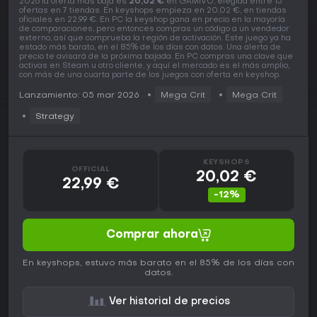
2026 la oferta más baja es
20,02 €
en GAMIVO, elegida entre 15
ofertas en 7 tiendas. En keyshops empieza en 20,02 €, en tiendas
oficiales en 22,99 €. En PC la keyshop gana en precio en la mayoría
de comparaciones, pero entonces compras un código a un vendedor
externo, así que comprueba la región de activación. Este juego ya ha
estado más barato, en el 85% de los días con datos. Una alerta de
precio te avisará de la próxima bajada. En PC compras una clave que
activas en Steam u otro cliente, y aquí el mercado es el más amplio,
con más de una cuarta parte de los juegos con oferta en keyshop.
Lanzamiento: 05 mar 2026
Mega Crit
Mega Crit
Strategy
KEYSHOPS
OFFICIAL
20,02 €
22,99 €
-12%
Comprar ahora
En keyshops, estuvo más barato en el 85% de los días con
datos.
Ver historial de precios