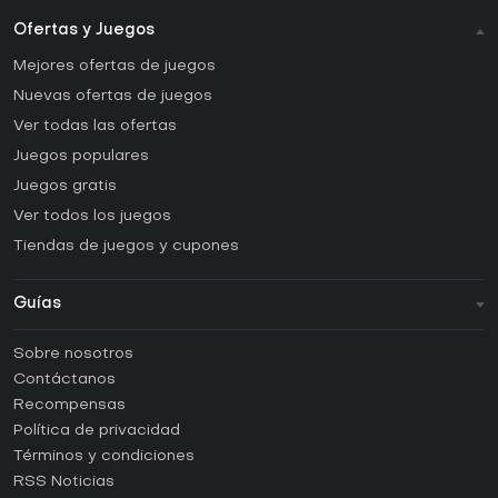
Ofertas y Juegos
Mejores ofertas de juegos
Nuevas ofertas de juegos
Ver todas las ofertas
Juegos populares
Juegos gratis
Ver todos los juegos
Tiendas de juegos y cupones
Guías
FAQ
Sobre nosotros
Guías y tutoriales
Contáctanos
¿Cómo activar una CD Key de Steam?
Recompensas
¿Cómo activar una CD Key de Epic Games?
Política de privacidad
Términos y condiciones
¿Cómo activar una CD Key de GOG?
RSS Noticias
¿Cómo activar una CD Key de Ubisoft Connect?