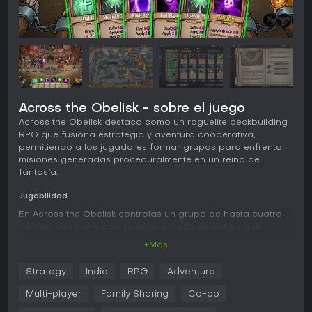
Across the Obelisk - sobre el juego
Across the Obelisk destaca como un roguelite deckbuilding
RPG que fusiona estrategia y aventura cooperativa,
permitiendo a los jugadores formar grupos para enfrentar
misiones generadas proceduralmente en un reino de
fantasía.
Jugabilidad
En Across the Obelisk controlas un grupo de hasta cuatro
héroes, cada uno con su propio mazo de cartas que
representa habilidades y ataques. Los combates se
+Más
desarrollan en encuentros tácticos por turnos donde la
posición y la sinergia entre héroes son clave. Cada turno
Strategy
Indie
RPG
Adventure
robas cartas para ejecutar acciones como infligir daño,
aplicar efectos de estado o potenciar aliados. Mientras
Multi-player
Family Sharing
Co-op
avanzas por los mapas, eventos aleatorios te obligan a