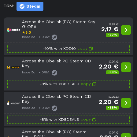
DRM:
Steam
Across the Obelisk (PC) Steam Key
19,99 €
GLOBAL
2,17 €
★
5.0
-89%
hace 5d
DRM:
copy
-10% with XDD10
Across the Obelisk PC Steam CD
19,99 €
Key
2,20 €
-88%
hace 3d
DRM:
copy
-8% with XD8DEALS
Across the Obelisk PC Steam CD
19,99 €
Key
2,20 €
-88%
hace 3d
DRM:
copy
-8% with XD8DEALS
Across the Obelisk (PC) Steam
19,99 €