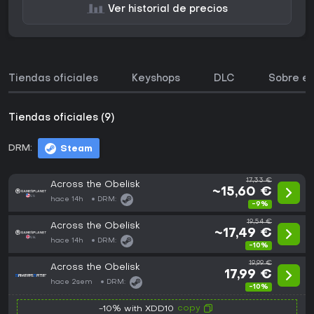
Ver historial de precios
Tiendas oficiales
Keyshops
DLC
Sobre el
Tiendas oficiales (9)
DRM:
Steam
17,33 €
Across the Obelisk
~15,60 €
hace 14h
DRM:
-9%
19,54 €
Across the Obelisk
~17,49 €
hace 14h
DRM:
-10%
19,99 €
Across the Obelisk
17,99 €
hace 2sem
DRM:
-10%
copy
-10% with XDD10