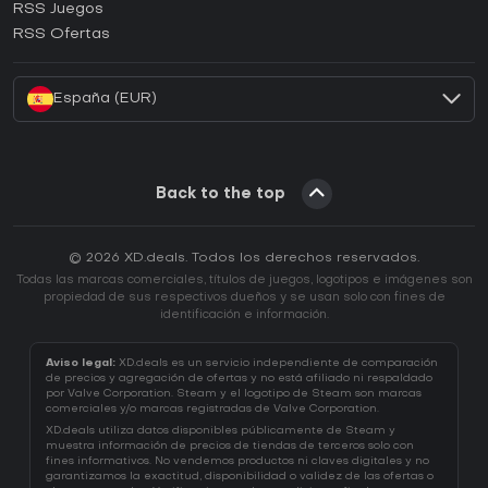
RSS Juegos
¿Cómo activar una CD Key de EA App?
RSS Ofertas
¿Cómo activar una CD Key de Battle.net?
España (EUR)
Back to the top
© 2026 XD.deals. Todos los derechos reservados.
Todas las marcas comerciales, títulos de juegos, logotipos e imágenes son
propiedad de sus respectivos dueños y se usan solo con fines de
identificación e información.
Aviso legal:
XD.deals es un servicio independiente de comparación
de precios y agregación de ofertas y no está afiliado ni respaldado
por Valve Corporation. Steam y el logotipo de Steam son marcas
comerciales y/o marcas registradas de Valve Corporation.
XD.deals utiliza datos disponibles públicamente de Steam y
muestra información de precios de tiendas de terceros solo con
fines informativos. No vendemos productos ni claves digitales y no
garantizamos la exactitud, disponibilidad o validez de las ofertas o