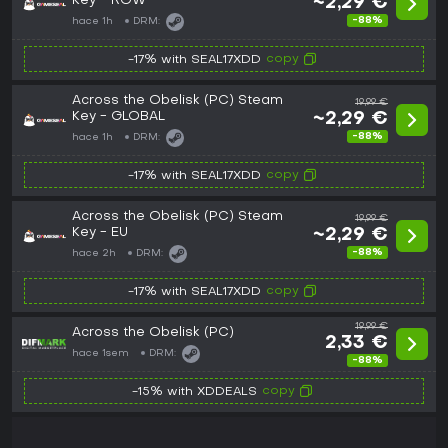
Key - ROW
~2,29 €
-88%
hace 1h
DRM:
copy
-17% with SEAL17XDD
Across the Obelisk (PC) Steam
19,99 €
Key - GLOBAL
~2,29 €
-88%
hace 1h
DRM:
copy
-17% with SEAL17XDD
Across the Obelisk (PC) Steam
19,99 €
Key - EU
~2,29 €
-88%
hace 2h
DRM:
copy
-17% with SEAL17XDD
19,99 €
Across the Obelisk (PC)
2,33 €
hace 1sem
DRM:
-88%
copy
-15% with XDDEALS