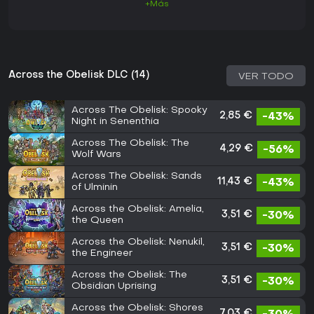
+Más
Across the Obelisk DLC (14)
VER TODO
Across The Obelisk: Spooky
2,85 €
-43%
Night in Senenthia
Across The Obelisk: The
4,29 €
-56%
Wolf Wars
Across The Obelisk: Sands
11,43 €
-43%
of Ulminin
Across the Obelisk: Amelia,
3,51 €
-30%
the Queen
Across the Obelisk: Nenukil,
3,51 €
-30%
the Engineer
Across the Obelisk: The
3,51 €
-30%
Obsidian Uprising
Across the Obelisk: Shores
7,03 €