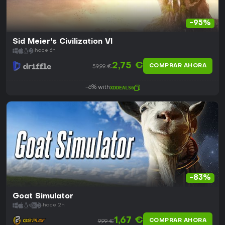
-95%
Sid Meier's Civilization VI
hace 6h
2,75 €
COMPRAR AHORA
59,99 €
-6% with
XDDEALS6
-83%
Goat Simulator
hace 2h
1,67 €
COMPRAR AHORA
9,99 €