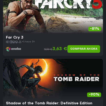
-81%
Far Cry 3
+1
hace 3h
3,63 €
COMPRAR AHORA
19,99 €
-90%
Shadow of the Tomb Raider: Definitive Edition