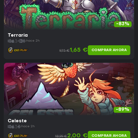
-83%
Terraria
hace 2h
1,65 €
COMPRAR AHORA
9,75 €
-89%
Celeste
hace 2h
2,00 €
COMPRAR AHORA
18,99 €