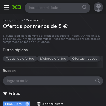
Todas
Inicio
Ofertas
Menos de 5 €
Ofertas por menos de 5 €
El punto ideal para gaming serio con presupuesto. Títulos AAA recientes,
ediciones GOTY y juegos aclamados - todo por menos de 5 € con precios
comparados en más de 40 tiendas.
Filtros rápidos:
Todas las ofertas
Mejores ofertas
Ofertas nuevas
M
Buscar:
Filtros
Price: ≤ 5 €
Clear all filters