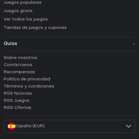
Juegos populares
Juegos gratis
Ver todos los juegos
Tiendas de juegos y cupones
Guías
FAQ
Sobre nosotros
Guías y tutoriales
Contáctanos
¿Cómo activar una CD Key de Steam?
Recompensas
¿Cómo activar una CD Key de Epic Games?
Política de privacidad
Términos y condiciones
¿Cómo activar una CD Key de GOG?
RSS Noticias
¿Cómo activar una CD Key de Ubisoft Connect?
RSS Juegos
¿Cómo activar una CD Key de EA App?
RSS Ofertas
¿Cómo activar una CD Key de Battle.net?
España (EUR)