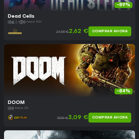
-89%
Dead Cells
hace 10h
2,62 €
COMPRAR AHORA
24,99 €
-84%
DOOM
hace 2h
3,09 €
COMPRAR AHORA
19,99 €