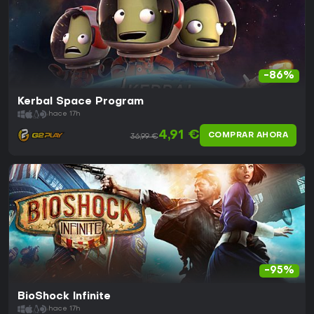
-86%
Kerbal Space Program
hace 17h
4,91 €
COMPRAR AHORA
36,99 €
-95%
BioShock Infinite
hace 17h