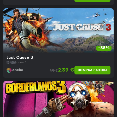
-88%
Just Cause 3
hace 3h
2,39 €
COMPRAR AHORA
19,99 €