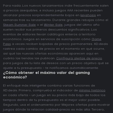
Para nada. Los nuevos lanzamientos indie frecuentemente salen
a precios asequibles, e incluso juegos AAA recientes pueden
alcanzar precios sorprendentemente bajos en
keyshops
en
semanas tras su lanzamiento. Durante grandes rebajas cómo el
Steam Summer Sale
o el
Winter Sale
, juegos del último año
suelen recibir sus primeros descuentos significativos. Los
eventos de editores llevan catálogos enteros a territorio
económico. Juegos en servicios de suscripción cómo
Game
Pass
a veces reciben bajadas de precio permanentes. XD.deals
rastrea cada cambio de precio en el momento en qué ocurre,
así qué las nuevas ofertas económicas aparecen aqui en
cuánto las tiendas las publican.
Configura alertas de precio
para juegos de tu lista de deseos con un precio objetivo qué se
ajuste a tu presupuesto - te notificamos automáticamente.
¿Cómo obtener el máximo valor del gaming
económico?
El enfoqué más inteligente combina varias funciones de
XD.deals. Primero, comprueba el indicador de
mínimo histórico
en cada oferta - un juego en su precio más bajo de todos los
tiempos dentro de tu presupuesto es el mejor valor posible.
Segundo, usa el ordenamiento por Mejores ofertas para mostrar
juegos dónde la relacion calidad-precio es más alta. Tercero,