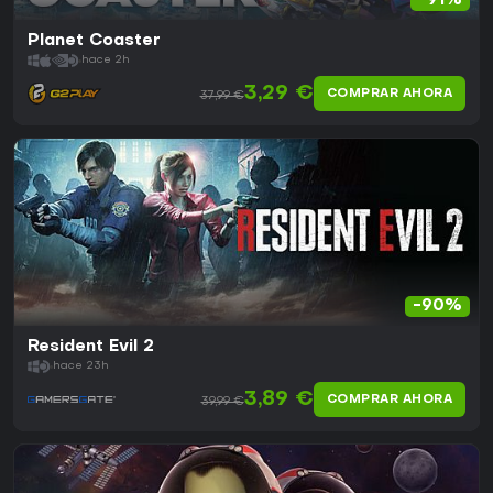
-91%
Planet Coaster
hace 2h
3,29 €
COMPRAR AHORA
37,99 €
-90%
Resident Evil 2
hace 23h
3,89 €
COMPRAR AHORA
39,99 €