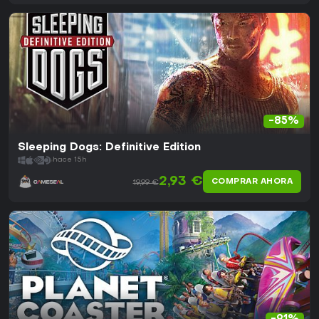
-85%
Sleeping Dogs: Definitive Edition
hace 15h
2,93 €
COMPRAR AHORA
19,99 €