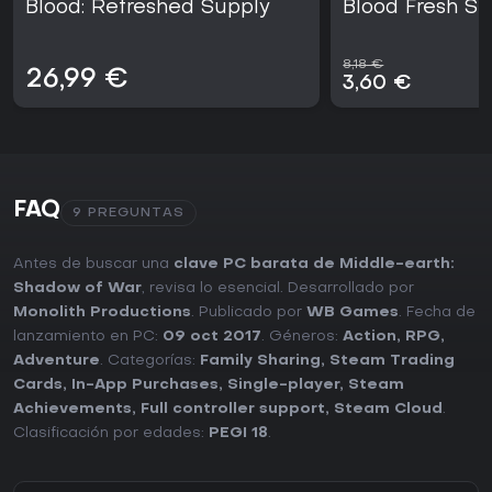
Blood: Refreshed Supply
Blood Fresh Su
8,18 €
26,99 €
3,60 €
FAQ
9 PREGUNTAS
Antes de buscar una
clave PC barata de Middle-earth:
Shadow of War
, revisa lo esencial. Desarrollado por
Monolith Productions
. Publicado por
WB Games
. Fecha de
lanzamiento en PC:
09 oct 2017
. Géneros:
Action
,
RPG
,
Adventure
. Categorías:
Family Sharing
,
Steam Trading
Cards
,
In-App Purchases
,
Single-player
,
Steam
Achievements
,
Full controller support
,
Steam Cloud
.
Clasificación por edades:
PEGI 18
.