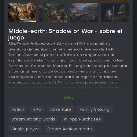
Middle-earth: Shadow of War - sobre el
juego
Middle-earth: Shadow of War
es un RPG de acción y
aventura ambientado en el inmenso universo de J.R.R.
Tolkien. Asumes el papel de Talion, un ranger unido al
espíritu de Celebrimbor, para librar una guerra contra las
fuerzas de Sauron en Mordor. El juego destaca por reclutar
y liderar un ejército de orcos, recurriendo a combates
estratégicos e infiltraciones para conquistar fortalezas
enemigas. Lanzado en 2017, amplía su predecesor con
mecánicas innovadoras que profundizan en rivalidades
personales y alianzas.
+Más
Jugabilidad
Action
RPG
Adventure
Family Sharing
El núcleo del gameplay gira en torno a combates en tercera
persona con un estilo fluido de combos. Los jugadores se
Steam Trading Cards
In-App Purchases
lanzan a la batalla con espadas, dagas y arcos,
potenciados por los poderes espectrales de Celebrimbor,
Single-player
Steam Achievements
como dominar enemigos o invocar aliados fantasmales. Su