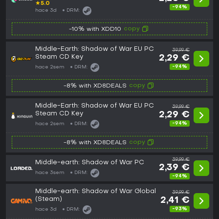
★
5.0
-94%
hace 3d
DRM:
copy
-10% with XDD10
Middle-Earth: Shadow of War EU PC
39,99 €
Steam CD Key
2,29 €
-94%
hace 2sem
DRM:
copy
-8% with XD8DEALS
Middle-Earth: Shadow of War EU PC
39,99 €
Steam CD Key
2,29 €
-94%
hace 2sem
DRM:
copy
-8% with XD8DEALS
39,99 €
Middle-earth: Shadow of War PC
2,39 €
hace 3sem
DRM:
-94%
Middle-earth: Shadow of War Global
39,99 €
(Steam)
2,41 €
-93%
hace 3d
DRM: