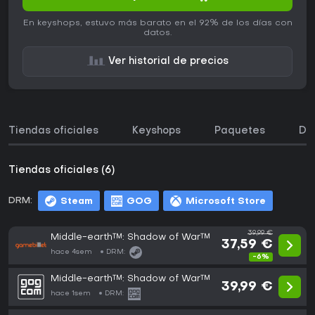
En keyshops, estuvo más barato en el 92% de los días con
datos.
Ver historial de precios
Tiendas oficiales
Keyshops
Paquetes
DL
Tiendas oficiales (6)
DRM:
Steam
GOG
Microsoft Store
39,99 €
Middle-earth™: Shadow of War™
37,59 €
hace 4sem
DRM:
-6%
Middle-earth™: Shadow of War™
39,99 €
hace 1sem
DRM: