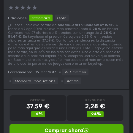
★
★
★
★
★
Ediciones:
Standard
Gold
¿Buscas una clave barata de
Middle-earth: Shadow of War
? A
fecha de 7 ago 2026 la clave más barata cuesta
2,28 €
en Eneba.
Comparamos 57 ofertas de 17 tiendas, con un rango de
2,28 €
a
51,44 €
. En keyshops el precio más bajo es 2,28 €, en tiendas
oficiales arranca en 37,59 €. Con tantos vendedores la distancia
entre los extremos suele ser de varias veces, así que elegir tienda
pesa más aquí que esperar a unas rebajas. Este juego ya ha estado
más barato, en el 92% de los días con datos. Una alerta de precio te
avisará de la próxima bajada. En PC compras una clave que activas
en Steam u otro cliente, y aquí el mercado es el más amplio, con más
de una cuarta parte de los juegos con oferta en keyshop.
Lanzamiento: 09 oct 2017
WB Games
Monolith Productions
Action
OFFICIAL
KEYSHOPS
37,59 €
2,28 €
-6%
-94%
Comprar ahora