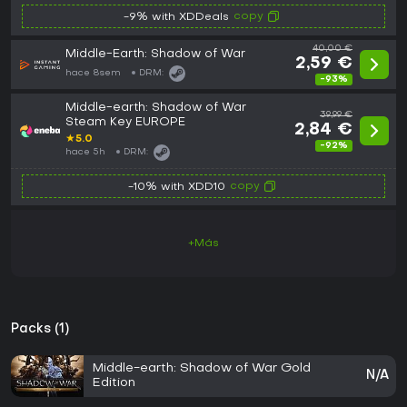
copy
-9% with XDDeals
40,00 €
Middle-Earth: Shadow of War
2,59 €
hace 8sem
DRM:
-93%
Middle-earth: Shadow of War
39,99 €
Steam Key EUROPE
2,84 €
★
5.0
-92%
hace 5h
DRM:
copy
-10% with XDD10
+Más
Packs (1)
Middle-earth: Shadow of War Gold
N/A
Edition