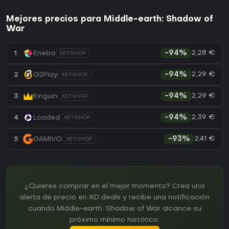
Mejores precios para Middle-earth: Shadow of
War
2,28 €
1
Eneba
-94%
KEYSHOP
2,29 €
2
G2Play
-94%
KEYSHOP
2,29 €
3
Kinguin
-94%
KEYSHOP
2,39 €
4
Loaded
-94%
KEYSHOP
2,41 €
5
GAMIVO
-93%
KEYSHOP
¿Quieres comprar en el mejor momento? Crea una
alerta de precio en XD.deals y recibe una notificación
cuando Middle-earth: Shadow of War alcance su
próximo mínimo histórico.