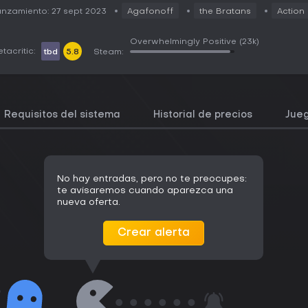
nzamiento: 27 sept 2023
Agafonoff
the Bratans
Action
Overwhelmingly Positive
(23k)
tacritic:
tbd
5.8
Steam:
Requisitos del sistema
Historial de precios
Jueg
No hay entradas, pero no te preocupes:
te avisaremos cuando aparezca una
nueva oferta.
Crear alerta