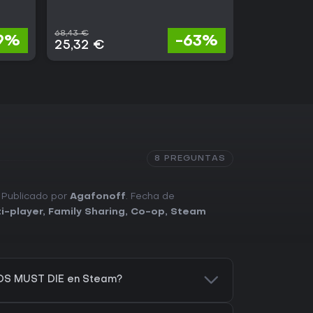
68,43 €
19%
-63%
99,99 
25,32 €
8 PREGUNTAS
. Publicado por
Agafonoff
. Fecha de
i-player
,
Family Sharing
,
Co-op
,
Steam
DS MUST DIE en Steam?