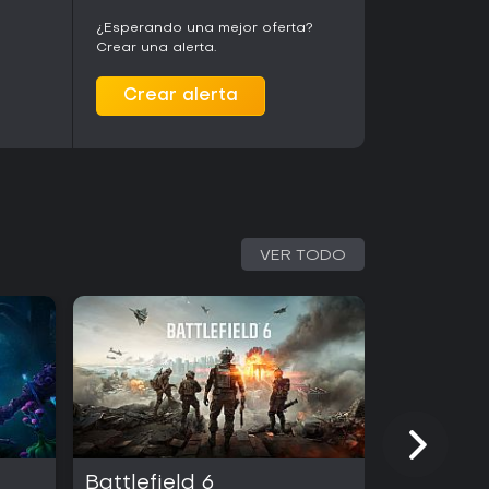
¿Esperando una mejor oferta?
Crear una alerta.
Crear alerta
VER TODO
Battlefield 6
Light No 