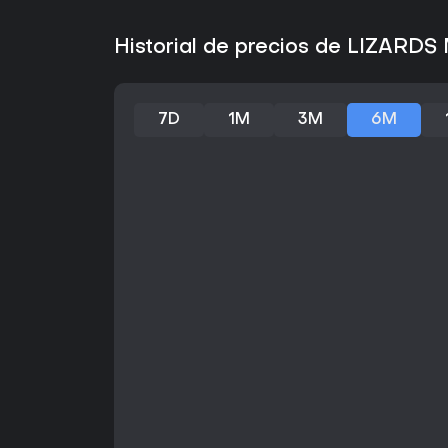
Historial de precios de LIZARD
7D
1M
3M
6M