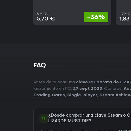
8,91 €
1,99 €
-36%
5,70 €
1,83
FAQ
Antes de buscar una
clave PC barata de LIZ
lanzamiento en PC:
27 sept 2023
. Géneros:
Act
Trading Cards
,
Single-player
,
Steam Achie
¿Dónde comprar una clave Steam o C
Q
LIZARDS MUST DIE?