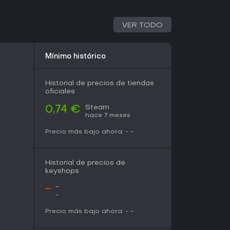
bates satisfactorios pese a su duración breve.
VER TODO
n sátira mitológica y mecánicas directas de hack-
en valor, sobre todo por su precio bajo. Es una
pidas, aunque quienes busquen narrativas más
drían buscar en otro lado.
Mínimo histórico
Historial de precios de tiendas
oficiales
Steam
0,74 €
hace 7 meses
Precio más bajo ahora:
-
-
Historial de precios de
keyshops
-
-
-
Precio más bajo ahora:
-
-