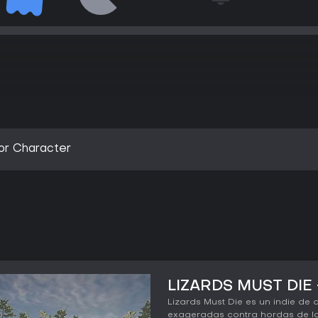
tor Character
LIZARDS MUST DIE -
Lizards Must Die es un indie de 
exageradas contra hordas de la