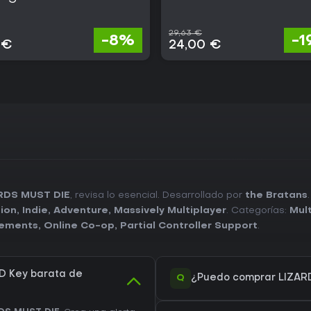
29,63 €
-8%
-
 €
24,00 €
ARDS MUST DIE
, revisa lo esencial. Desarrollado por
the Bratans
ion
,
Indie
,
Adventure
,
Massively Multiplayer
. Categorías:
Mult
vements
,
Online Co-op
,
Partial Controller Support
.
D Key barata de
Q
¿Puedo comprar LIZAR