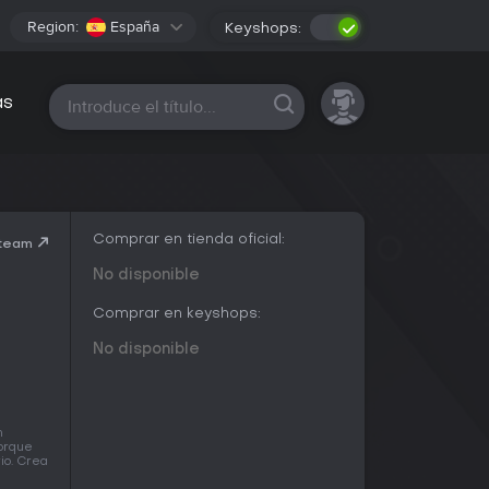
Region:
España
Keyshops:
Todas las plataformas
as
Comprar en tienda oficial:
Steam
No disponible
Comprar en keyshops:
No disponible
n
porque
io. Crea