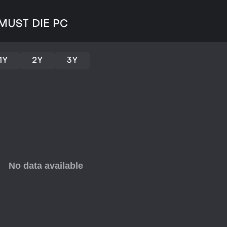
días, destacando su humor y com
S MUST DIE PC
Si te gustan los títulos indie co
and-slash, este juego ofrece bu
opción sólida para sesiones rá
profundas o campañas largas po
1Y
2Y
3Y