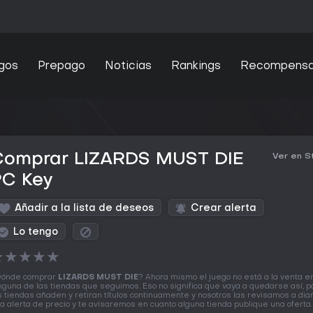
gos
Prepago
Noticias
Rankings
Recompens
Comprar LIZARDS MUST DIE
Ver en 
PC Key
Añadir a la lista de deseos
Crear alerta
Lo tengo
★
★
★
★
★
ónde comprar
LIZARDS MUST DIE
? Ahora mismo el juego no está a la venta e
nguna de las tiendas que seguimos. Eso no significa que vaya a quedarse así, 
s tiendas añaden y retiran títulos continuamente y nosotros las revisamos a diar
a alerta de precio y te avisaremos en cuanto alguna tienda publique una oferta.