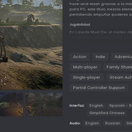
hack-and-slash gracias a la mit
para PC, este título mezcla ele
permitiendo empuñar poderes an
Jugabilidad
En Lizards Must Die, el núcleo de
lanzarte al combate contra ole
como Radislav Bagirov, que ma
equilibrada, o Vseslav the Sorc
para golpes rápidos. Otra opci
Action
Indie
Adventu
pesado berdysh para ataques po
combos activos y movimientos a 
Multi-player
Family Shari
como GOIDA, Thunderclaps of Per
Fraternal onslaught of the Slavs.
Single-player
Steam Ach
El juego incluye diálogos total
Partial Controller Support
en ruso como en inglés, lo que p
desarrollan en escenarios inspi
Baikalsk y Hyperborea, donde de
Interfaz:
English
Spanish - S
simples con bajo conteo de polí
mando para una sensación más 
Simplified Chinese
Modos de juego
Audio:
English
Russian
Si
Lizards Must Die se centra en m