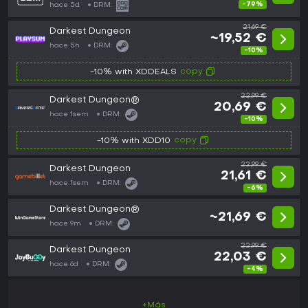
-79%
hace 5d
DRM:
21,69 €
Darkest Dungeon
~19,52 €
hace 5h
DRM:
-10%
copy
-10% with XDDEALS
22,99 €
Darkest Dungeon®
20,69 €
hace 1sem
DRM:
-10%
copy
-10% with XDD10
22,99 €
Darkest Dungeon
21,61 €
hace 1sem
DRM:
-6%
Darkest Dungeon®
~21,69 €
hace 9m
DRM:
22,99 €
Darkest Dungeon
22,03 €
hace 6d
DRM:
-4%
+Más