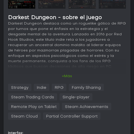
Darkest Dungeon - sobre el juego
Darkest Dungeon destaca como un roguelike gótico de RPG
por turnos que pone el énfasis en la estrategia y el
desgaste mental de la aventura. Lanzado en 2016 por Red
Hook Studios, este título indie reta a los jugadores a
recuperar un ancestral dominio maldito al liderar equipos
de héroes por mazmorras plagadas de horrores. Con su
enfoque en aspectos psicológicos como el estrés y la
muerte permanente, conquista a los fans de los RPG
tácticos que buscan decisiones de alto riesgo en PC.
+Más
Jugabilidad
En Darkest Dungeon, el núcleo del juego gira en torno a
Strategy
Indie
RPG
Family Sharing
reclutar y gestionar un elenco de héroes para explorar
mazmorras generadas proceduralmente. Los jugadores
Steam Trading Cards
Single-player
forman grupos de cuatro héroes con habilidades únicas y
se adentran en lugares como ruinas o madrigueras en
Remote Play on Tablet
Steam Achievements
expediciones por turnos. El combate requiere posicionar a
Steam Cloud
Partial Controller Support
los héroes en filas que afectan el uso de habilidades,
mientras luchan contra monstruos que causan daño físico y
estrés. El Affliction System vigila el estado mental de los
héroes; el estrés acumulado puede provocar aflicciones
Interfaz: