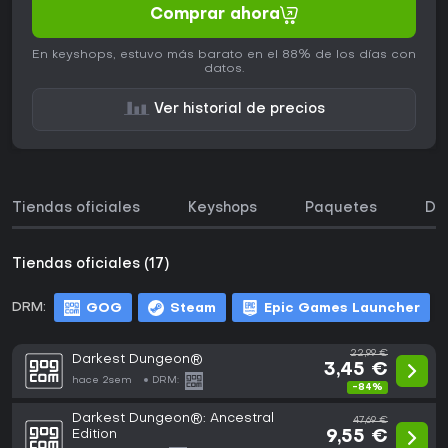
Comprar ahora
En keyshops, estuvo más barato en el 88% de los días con
datos.
Ver historial de precios
Tiendas oficiales
Keyshops
Paquetes
DL
Tiendas oficiales (17)
DRM:
GOG
Steam
Epic Games Launcher
22,99 €
Darkest Dungeon®
3,45 €
hace 2sem
DRM:
-84%
Darkest Dungeon®: Ancestral
47,69 €
Edition
9,55 €