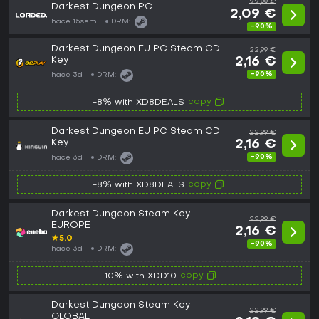
22,99 €
Darkest Dungeon PC
2,09 €
hace 15sem
DRM:
-90%
Darkest Dungeon EU PC Steam CD
22,99 €
Key
2,16 €
-90%
hace 3d
DRM:
copy
-8% with XD8DEALS
Darkest Dungeon EU PC Steam CD
22,99 €
Key
2,16 €
-90%
hace 3d
DRM:
copy
-8% with XD8DEALS
Darkest Dungeon Steam Key
22,99 €
EUROPE
2,16 €
★
5.0
-90%
hace 3d
DRM:
copy
-10% with XDD10
Darkest Dungeon Steam Key
22,99 €
GLOBAL