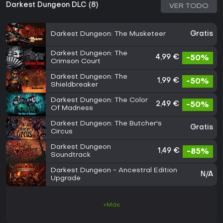
Darkest Dungeon DLC (8)
VER TODO
Darkest Dungeon: The Musketeer
Gratis
Darkest Dungeon: The
4,99 €
-50%
Crimson Court
Darkest Dungeon: The
1,99 €
-50%
Shieldbreaker
Darkest Dungeon: The Color
2,49 €
-50%
Of Madness
Darkest Dungeon: The Butcher's
Gratis
Circus
Darkest Dungeon
1,49 €
-85%
Soundtrack
Darkest Dungeon - Ancestral Edition
N/A
Upgrade
+Más