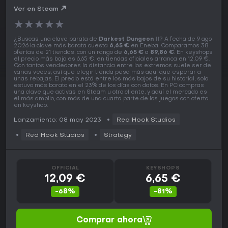
Ver en Steam
★
★
★
★
★
¿Buscas una clave barata de
Darkest Dungeon II
? A fecha de 9 ago
2026 la clave más barata cuesta
6,65 €
en Eneba. Comparamos 38
ofertas de 21 tiendas, con un rango de
6,65 €
a
89,86 €
. En keyshops
el precio más bajo es 6,65 €, en tiendas oficiales arranca en 12,09 €.
Con tantos vendedores la distancia entre los extremos suele ser de
varias veces, así que elegir tienda pesa más aquí que esperar a
unas rebajas. El precio está entre los más bajos de su historial, solo
estuvo más barato en el 23% de los días con datos. En PC compras
una clave que activas en Steam u otro cliente, y aquí el mercado es
el más amplio, con más de una cuarta parte de los juegos con oferta
en keyshop.
Lanzamiento: 08 may 2023
Red Hook Studios
Red Hook Studios
Strategy
OFFICIAL
KEYSHOPS
12,09 €
6,65 €
-68%
-81%
Comprar ahora