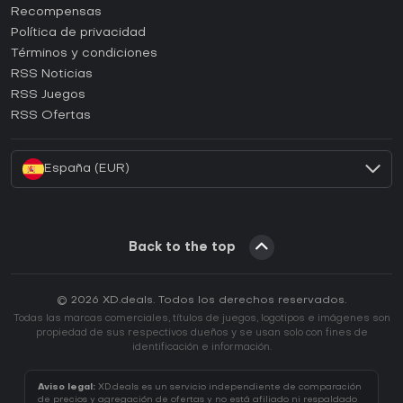
¿Cómo activar una CD Key de Steam?
Recompensas
¿Cómo activar una CD Key de Epic Games?
Política de privacidad
Términos y condiciones
¿Cómo activar una CD Key de GOG?
RSS Noticias
¿Cómo activar una CD Key de Ubisoft Connect?
RSS Juegos
¿Cómo activar una CD Key de EA App?
RSS Ofertas
¿Cómo activar una CD Key de Battle.net?
España (EUR)
Back to the top
© 2026 XD.deals. Todos los derechos reservados.
Todas las marcas comerciales, títulos de juegos, logotipos e imágenes son
propiedad de sus respectivos dueños y se usan solo con fines de
identificación e información.
Aviso legal:
XD.deals es un servicio independiente de comparación
de precios y agregación de ofertas y no está afiliado ni respaldado