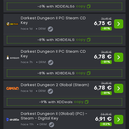
copy
-6% with XDDEALS6
Darkest Dungeon II PC Steam CD
36,49 €
Key
6,75 €
-81%
hace 1d
DRM:
copy
-8% with XD8DEALS
Darkest Dungeon II PC Steam CD
36,49 €
Key
6,78 €
-81%
hace 7h
DRM:
copy
-8% with XD8DEALS
36,49 €
Darkest Dungeon 2 Global (Steam)
6,78 €
hace 1d
DRM:
-81%
copy
-9% with XDDeals
Darkest Dungeon II (Global) (PC) -
38,99 €
Steam - Digital Key
6,91 €
-82%
hace 11h
DRM: