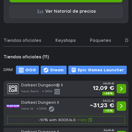
Ver historial de precios
Tiendas oficiales
Keyshops
Paquetes
DL
Tiendas oficiales (11)
DRM:
GOG
Steam
Epic Games Launcher
38,99 €
Darkest Dungeon® II
12,09 €
hace 3sem
DRM:
-68%
34,70 €
Darkest Dungeon II
~31,23 €
hace 1d
DRM:
-10%
copy
-10% with XDDEALS
36,49 €