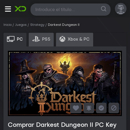
Todas
Inicio
Juegos
Strategy
Darkest Dungeon II
PC
PS5
Xbox & PC
Comprar Darkest Dungeon II PC Key