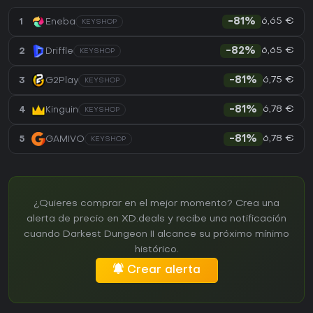
6,65 €
1
Eneba
-81%
KEYSHOP
6,65 €
2
Driffle
-82%
KEYSHOP
6,75 €
3
G2Play
-81%
KEYSHOP
6,78 €
4
Kinguin
-81%
KEYSHOP
6,78 €
5
GAMIVO
-81%
KEYSHOP
¿Quieres comprar en el mejor momento? Crea una
alerta de precio en XD.deals y recibe una notificación
cuando Darkest Dungeon II alcance su próximo mínimo
histórico.
Crear alerta