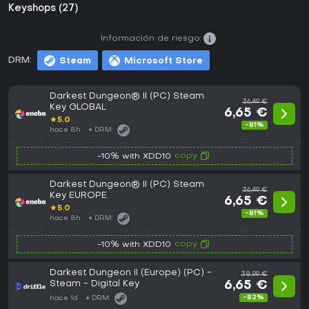
Keyshops (27)
Información de riesgo:
DRM:
Steam
Microsoft Store
Darkest Dungeon® II (PC) Steam
36,49 €
Key GLOBAL
6,65 €
★
5.0
-81%
hace 8h
DRM:
copy
-10% with XDD10
Darkest Dungeon® II (PC) Steam
36,49 €
Key EUROPE
6,65 €
★
5.0
-81%
hace 8h
DRM:
copy
-10% with XDD10
Darkest Dungeon II (Europe) (PC) -
38,99 €
Steam - Digital Key
6,65 €
-82%
hace 1d
DRM: