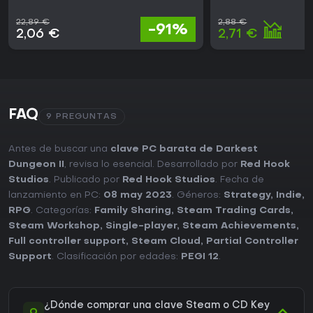
22,89 €
2,88 €
-91%
2,06 €
2,71 €
FAQ
9 PREGUNTAS
Antes de buscar una
clave PC barata de Darkest
Dungeon II
, revisa lo esencial. Desarrollado por
Red Hook
Studios
. Publicado por
Red Hook Studios
. Fecha de
lanzamiento en PC:
08 may 2023
. Géneros:
Strategy
,
Indie
,
RPG
. Categorías:
Family Sharing
,
Steam Trading Cards
,
Steam Workshop
,
Single-player
,
Steam Achievements
,
Full controller support
,
Steam Cloud
,
Partial Controller
Support
. Clasificación por edades:
PEGI 12
.
¿Dónde comprar una clave Steam o CD Key
Q