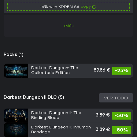
copy
-6% with XDDEALS6
+Más
Packs (1)
Darkest Dungeon: The
89,86 €
-25%
Collector's Edition
Darkest Dungeon II DLC (5)
VER TODO
Darkest Dungeon II: The
3,89 €
-50%
Binding Blade
Darkest Dungeon II: Inhuman
3,89 €
-50%
Bondage