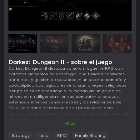
Darkest Dungeon II - sobre el juego
Darkest Dungeon II destaca como un roguelike RPG con
potentes elementos de estrategia, que fusiona combates
por turnos y gestión de recursos en un entorno sombrío y
apocalíptico. Los jugadores se lanzan a viajes peligrosos
por paisajes en decadencia, al mando de un grupo de
héroes en un diligencia mientras combaten amenazas
externas e internos como el estrés y las relaciones. Este
título indie parte de la base de su predecesor, pero
incorpora mecánicas pulidas para decisiones tácticas más
profundas.
+Más
Jugabilidad
Strategy
Indie
RPG
Family Sharing
En Darkest Dungeon II, el núcleo del juego gira en torno a