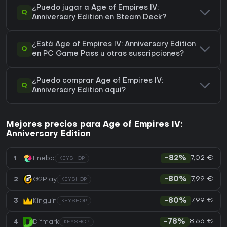
¿Puedo jugar a Age of Empires IV:
Q
Anniversary Edition en Steam Deck?
¿Está Age of Empires IV: Anniversary Edition
Q
en PC Game Pass u otras suscripciones?
¿Puedo comprar Age of Empires IV:
Q
Anniversary Edition aquí?
Mejores precios para Age of Empires IV:
Anniversary Edition
7,02 €
1
Eneba
-82%
KEYSHOP
7,99 €
2
G2Play
-80%
KEYSHOP
7,99 €
3
Kinguin
-80%
KEYSHOP
8,66 €
4
Difmark
-78%
KEYSHOP