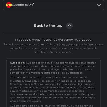
España (EUR)
Back to the top
© 2026 XD.deals. Todos los derechos reservados.
Todas las marcas comerciales, títulos de juegos, logotipos e imágenes son
propiedad de sus respectivos dueños y se usan solo con fines de
identificación e información.
Aviso legal:
XD.deals es un servicio independiente de comparación
de precios y agregación de ofertas y no está afiliado ni respaldado
por Valve Corporation. Steam y el logotipo de Steam son marcas
comerciales y/o marcas registradas de Valve Corporation.
XD.deals utiliza datos disponibles públicamente de Steam y
muestra información de precios de tiendas de terceros solo con
fines informativos. No vendemos productos ni claves digitales y no
garantizamos la exactitud, disponibilidad o validez de las ofertas o
claves mostradas. Verifica siempre las condiciones finales
directamente en el sitio de la tienda antes de comprar. Cualquier
compra de claves digitales en tiendas de terceros se realiza bajo el
propio riesgo del usuario.
XD.deals participa en programas de afiliación y puede ganar una