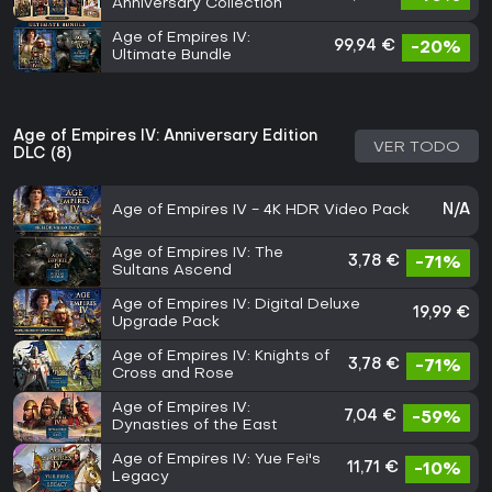
Anniversary Collection
Age of Empires IV:
99,94 €
-20%
Ultimate Bundle
Age of Empires IV: Anniversary Edition
VER TODO
DLC (8)
Age of Empires IV - 4K HDR Video Pack
N/A
Age of Empires IV: The
3,78 €
-71%
Sultans Ascend
Age of Empires IV: Digital Deluxe
19,99 €
Upgrade Pack
Age of Empires IV: Knights of
3,78 €
-71%
Cross and Rose
Age of Empires IV:
7,04 €
-59%
Dynasties of the East
Age of Empires IV: Yue Fei's
11,71 €
-10%
Legacy