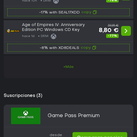
-78%
hace 10h
DRM:
copy
-17% with SEAL17XDD
Age of Empires IV: Anniversary
39,99 €
Edition PC Windows CD Key
8,80 €
-77%
hace 1d
DRM:
copy
-8% with XD8DEALS
+Más
Suscripciones (3)
Game Pass Premium
desde