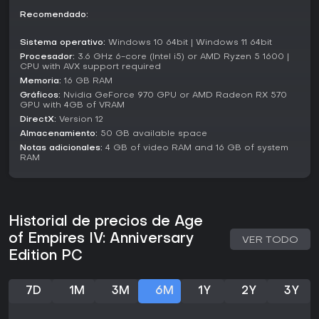
¿Merece la pena?
Recomendado:
Con una puntuación de 83 en OpenCritic basada en 100
reseñas, Age of Empires IV: Anniversary Edition destaca por
Sistema operativo:
Windows 10 64bit | Windows 11 64bit
su profundidad táctica y fidelidad histórica. Los jugadores
Procesador:
3.6 GHz 6-core (Intel i5) or AMD Ryzen 5 1600 |
valoran el equilibrio entre accesibilidad para novatos y
CPU with AVX support required
retos para veteranos, aunque algunos lo ven más
Memoria:
16 GB RAM
conservador frente a otros RTS más audaces.
Gráficos:
Nvidia GeForce 970 GPU or AMD Radeon RX 570
GPU with 4GB of VRAM
A 2026, el juego sigue activo con temporadas,
DirectX:
Version 12
actualizaciones que añaden civilizaciones y campañas, y
Almacenamiento:
50 GB available space
una escena multijugador competitiva. Es ideal para fans de
Notas adicionales:
4 GB of video RAM and 16 GB of system
la estrategia que disfrutan expandir imperios y batallas
RAM
históricas, con gran valor en su edición repleta de
contenido. Si te atrae la estrategia en tiempo real con
enfoque histórico, este título ofrece una experiencia sólida
que merece la pena.
Historial de precios de Age
of Empires IV: Anniversary
VER TODO
Edition PC
7D
1M
3M
6M
1Y
2Y
3Y