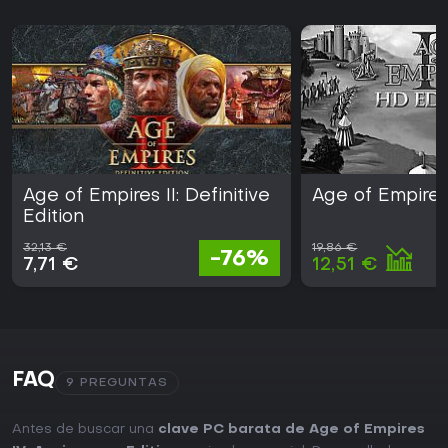
Age of Empires II: Definitive
Age of Empires 
Edition
32,13 €
19,86 €
-76%
7,71 €
12,51 €
FAQ
9 PREGUNTAS
Antes de buscar una
clave PC barata de Age of Empires