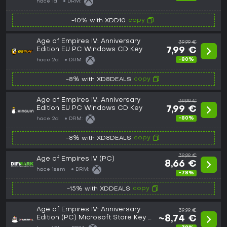
hace 1d
DRM:
copy
-10% with XDD10
Age of Empires IV: Anniversary
39,99 €
Edition EU PC Windows CD Key
7,99 €
-80%
hace 2d
DRM:
copy
-8% with XD8DEALS
Age of Empires IV: Anniversary
39,99 €
Edition EU PC Windows CD Key
7,99 €
-80%
hace 2d
DRM:
copy
-8% with XD8DEALS
39,99 €
Age of Empires IV (PC)
8,66 €
hace 1sem
DRM:
-78%
copy
-15% with XDDEALS
Age of Empires IV: Anniversary
39,99 €
Edition (PC) Microsoft Store Key -
~8,74 €
EU