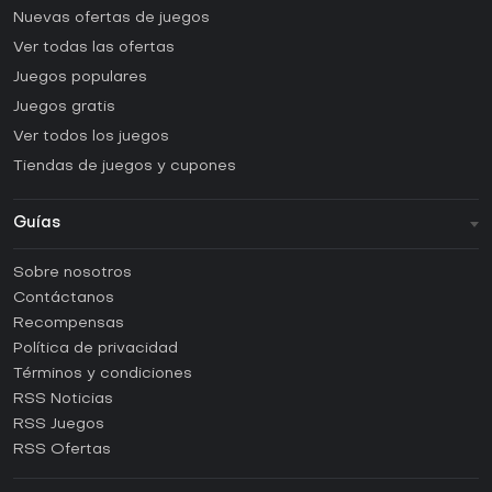
Nuevas ofertas de juegos
Ver todas las ofertas
Juegos populares
Juegos gratis
Ver todos los juegos
Tiendas de juegos y cupones
Guías
FAQ
Sobre nosotros
Guías y tutoriales
Contáctanos
¿Cómo activar una CD Key de Steam?
Recompensas
¿Cómo activar una CD Key de Epic Games?
Política de privacidad
Términos y condiciones
¿Cómo activar una CD Key de GOG?
RSS Noticias
¿Cómo activar una CD Key de Ubisoft Connect?
RSS Juegos
¿Cómo activar una CD Key de EA App?
RSS Ofertas
¿Cómo activar una CD Key de Battle.net?