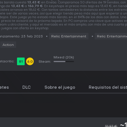
s barata cuesta
13,43 €
en Eneba. Comparamos 50 ofertas de 19 tiendas, con
ngo de
13,43 €
a
156,79 €
. En keyshops el precio más bajo es 13,43 €, en tien
iciales arranca en 18,62 €. Con tantos vendedores la distancia entre los extrem
ele ser de varias veces, así que elegir tienda pesa más aquí que esperar a u
bajas. Este juego ya ha estado más barato, en el 84% de los días con datos. Una
 precio te avisará de la próxima bajada. En PC compras una clave que activas e
eam u otro cliente, y aquí el mercado es el más amplio, con más de una cuarta 
s juegos con oferta en keyshop.
nzamiento: 23 feb 2023
Relic Entertainment
Relic Entertainm
Action
Mixed
(20k)
tacritic:
81
6.0
Steam:
etes
DLC
Sobre el juego
Requisitos del si
~
51,97 €