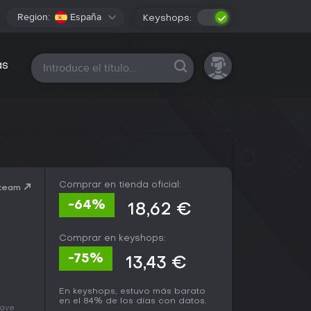
Region:
España
Keyshops:
Todas las plataformas
as
Comprar en tienda oficial:
Steam
-64%
18,62 €
Comprar en keyshops:
-75%
13,43 €
En keyshops, estuvo más barato
en el 84% de los días con datos.
lave