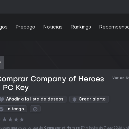
gos
Prepago
Noticias
Rankings
Recompens
S
Comprar Company of Heroes
Ver en 
3 PC Key
Añadir a la lista de deseos
Crear alerta
Lo tengo
★
★
★
★
★
uscas una clave barata de
Company of Heroes 3
? A fecha de 7 ago 2026 la c