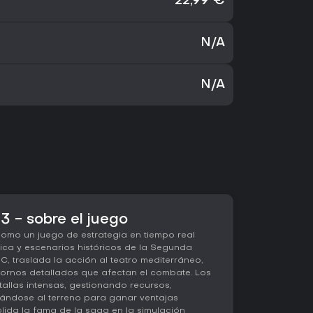
22,99 €
N/A
N/A
 - sobre el juego
mo un juego de estrategia en tiempo real
ica y escenarios históricos de la Segunda
, traslada la acción al teatro mediterráneo,
entornos detallados que afectan el combate. Los
tallas intensas, gestionando recursos,
ándose al terreno para ganar ventajas
lida la fama de la saga en la simulación