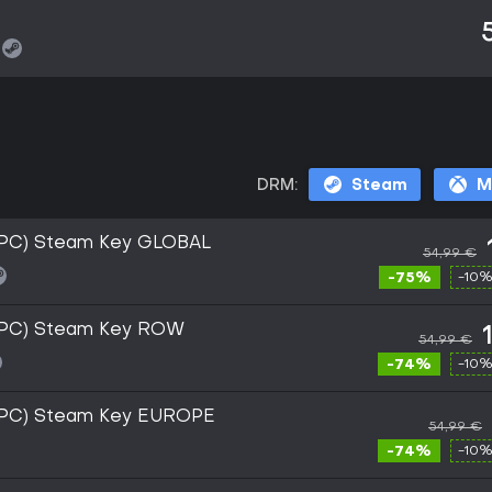
DRM:
Steam
M
(PC) Steam Key GLOBAL
54,99 €
-75%
-10%
(PC) Steam Key ROW
54,99 €
-74%
-10%
(PC) Steam Key EUROPE
54,99 €
-74%
-10%