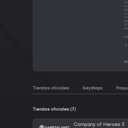
má
ra
of
su
re
de
St
lo
La
Me
Tiendas oficiales
Keyshops
Paqu
Tiendas oficiales (7)
Company of Heroes 3