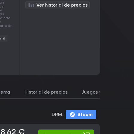
 un
Ver historial de precios
das
os
nas
 alerta
n
parte de
ent
stema
Historial de precios
Juegos similares
DRM:
Steam
18,62 €