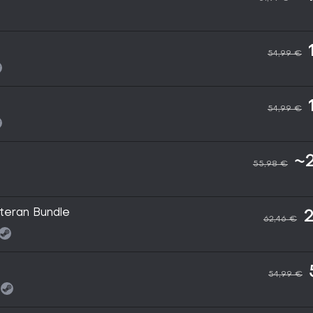
54,99 €
54,99 €
~
55,98 €
teran Bundle
2
62,46 €
54,99 €