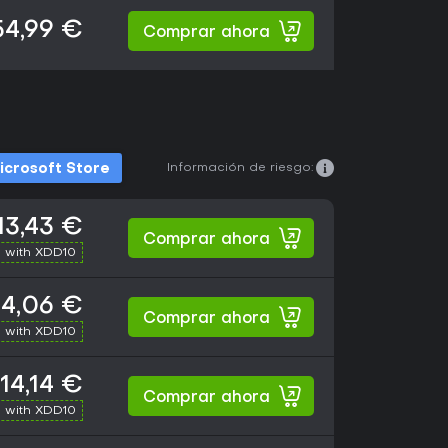
54,99 €
Comprar ahora
Información de riesgo:
icrosoft Store
13,43 €
Comprar ahora
 with XDD10
14,06 €
Comprar ahora
 with XDD10
14,14 €
Comprar ahora
 with XDD10