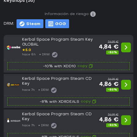
Keyshops (58)
Información de riesgo:
DRM:
Steam
GOG
Kerbal Space Program Steam Key
36,99 €
GLOBAL
4,84 €
★
5.0
-86%
hace 8h
DRM:
copy
-10% with XDD10
Kerbal Space Program Steam CD
36,99 €
Key
4,86 €
-86%
hace 7h
DRM:
copy
-8% with XD8DEALS
Kerbal Space Program Steam CD
36,99 €
Key
4,86 €
-86%
hace 7h
DRM: