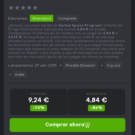
★
★
★
★
★
Ediciones:
Standard
Complete
¿Buscas una clave barata de
Kerbal Space Program
? A fecha de
10 ago 2026 la clave más barata cuesta
4,84 €
en Eneba.
Comparamos 74 ofertas de 25 tiendas, con un rango de
4,84 €
a
39,99 €
. En keyshops el precio más bajo es 4,84 €, en tiendas
oficiales arranca en 9,24 €. Con tantos vendedores la distancia entre
los extremos suele ser de varias veces, así que elegir tienda pesa
más aquí que esperar a unas rebajas. En PC compras una clave que
activas en Steam u otro cliente, y aquí el mercado es el más amplio,
con más de una cuarta parte de los juegos con oferta en keyshop.
Lanzamiento: 27 abr 2015
Private Division
Squad
Indie
OFFICIAL
KEYSHOPS
9,24 €
4,84 €
-75%
-86%
Comprar ahora