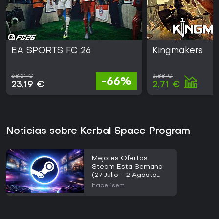
EA SPORTS FC 26
Kingmakers
68,21 €
2,88 €
-66%
23,19 €
2,71 €
Noticias sobre Kerbal Space Program
Mejores Ofertas
Steam Esta Semana
(27 Julio - 2 Agosto
2026)
hace 1sem