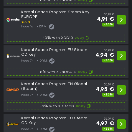
copy
-8% with XD8DEALS
Kerbal Space Program Steam Key
36,99 €
EUROPE
4,91 €
★
5.0
-86%
hace 1d
DRM:
copy
-10% with XDD10
Kerbal Space Program EU Steam
36,99 €
CD Key
4,94 €
-86%
hace 7h
DRM:
copy
-8% with XD8DEALS
Kerbal Space Program EN Global
36,99 €
(Steam)
4,95 €
-86%
hace 7h
DRM:
copy
-9% with XDDeals
Kerbal Space Program EU Steam
36,99 €
CD Key
4,97 €
-86%
hace 7h
DRM: