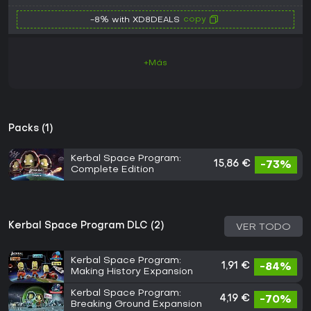
copy
-8% with XD8DEALS
+Más
Packs (1)
Kerbal Space Program:
15,86 €
-73%
Complete Edition
Kerbal Space Program DLC (2)
VER TODO
Kerbal Space Program:
1,91 €
-84%
Making History Expansion
Kerbal Space Program:
4,19 €
-70%
Breaking Ground Expansion