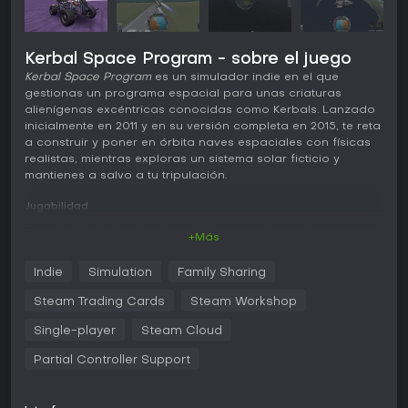
Kerbal Space Program - sobre el juego
Kerbal Space Program
es un simulador indie en el que
gestionas un programa espacial para unas criaturas
alienígenas excéntricas conocidas como Kerbals. Lanzado
inicialmente en 2011 y en su versión completa en 2015, te reta
a construir y poner en órbita naves espaciales con físicas
realistas, mientras exploras un sistema solar ficticio y
mantienes a salvo a tu tripulación.
Jugabilidad
En este simulador, montas cohetes, aviones y otros
+Más
vehículos a partir de un amplio catálogo de piezas, cada
una con impacto en el rendimiento gracias a mecánicas
Indie
Simulation
Family Sharing
aerodinámicas y orbitales auténticas. Los controles de
vuelo exigen precisión para manejar despegues, órbitas y
Steam Trading Cards
Steam Workshop
aterrizajes. La gestión de la tripulación implica contratar y
entrenar Kerbals, capaces de realizar tareas como
Single-player
Steam Cloud
actividades extravehiculares fuera de sus naves.
Partial Controller Support
La exploración abarca planetas y lunas del sistema Kerbol,
donde escaneas biomas, montas redes de comunicación y