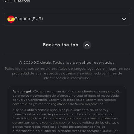
RSS Ofertas
¿Cómo activar una CD Key de Battle.net?
España (EUR)
Back to the top
© 2026 XD.deals. Todos los derechos reservados.
Todas las marcas comerciales, títulos de juegos, logotipos e imágenes son
propiedad de sus respectivos dueños y se usan solo con fines de
identificación e información.
Aviso legal:
XD.deals es un servicio independiente de comparación
de precios y agregación de ofertas y no está afiliado ni respaldado
por Valve Corporation. Steam y el logotipo de Steam son marcas
comerciales y/o marcas registradas de Valve Corporation.
XD.deals utiliza datos disponibles públicamente de Steam y
muestra información de precios de tiendas de terceros solo con
fines informativos. No vendemos productos ni claves digitales y no
garantizamos la exactitud, disponibilidad o validez de las ofertas o
claves mostradas. Verifica siempre las condiciones finales
directamente en el sitio de la tienda antes de comprar. Cualquier