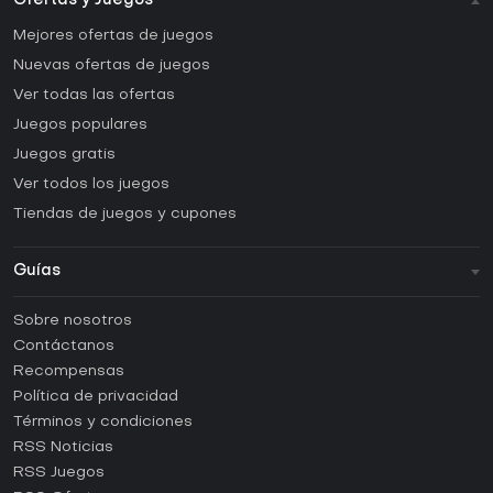
Ofertas y Juegos
Mejores ofertas de juegos
Nuevas ofertas de juegos
Ver todas las ofertas
Juegos populares
Juegos gratis
Ver todos los juegos
Tiendas de juegos y cupones
Guías
FAQ
Sobre nosotros
Guías y tutoriales
Contáctanos
¿Cómo activar una CD Key de Steam?
Recompensas
¿Cómo activar una CD Key de Epic Games?
Política de privacidad
Términos y condiciones
¿Cómo activar una CD Key de GOG?
RSS Noticias
¿Cómo activar una CD Key de Ubisoft Connect?
RSS Juegos
¿Cómo activar una CD Key de EA App?