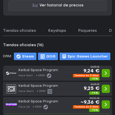
Ver historial de precios
Tiendas oficiales
Keyshops
Paquetes
DL
Tiendas oficiales (16)
DRM:
Steam
GOG
Epic Games Launcher
36,99 €
Kerbal Space Program
9,24 €
hace 1sem
DRM:
Termina en 3 días
-75%
36,99 €
Kerbal Space Program
9,25 €
hace 2sem
DRM:
-74%
34,70 €
Kerbal Space Program
~9,36 €
hace 2d
DRM:
Termina en 3 días
-73%