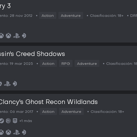
ry 3
nto:
28 nov 2012
Action
Adventure
Clasificación:
18+
DR
sin's Creed Shadows
nto:
19 mar 2025
Action
RPG
Adventure
Clasificación:
1
lancy's Ghost Recon Wildlands
nto:
06 mar 2017
Action
Adventure
Clasificación:
18+
+1 más