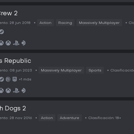
Crew 2
nto:
28 jun 2018
Action
Racing
Massively Multiplayer
Cl
s Republic
nto:
08 jun 2023
Massively Multiplayer
Sports
Clasificació
+1 más
h Dogs 2
nto:
28 nov 2016
Action
Adventure
Clasificación:
18+