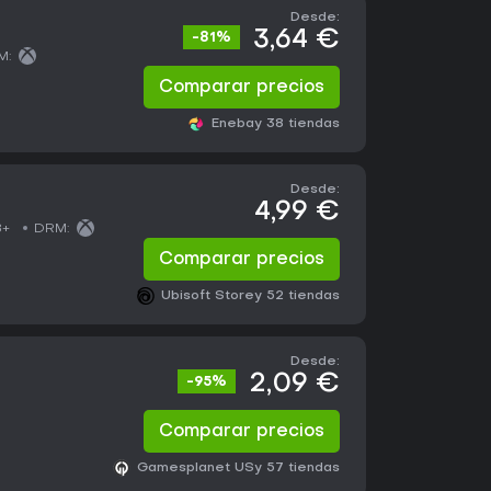
Desde:
3,64 €
-81%
M:
Comparar precios
Eneba
y 38 tiendas
Desde:
4,99 €
8+
DRM:
Comparar precios
Ubisoft Store
y 52 tiendas
Desde:
2,09 €
-95%
Comparar precios
Gamesplanet US
y 57 tiendas