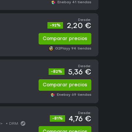
Eneba
y 41 tiendas
Desde:
2,20 €
-92%
Comparar precios
G2Play
y 94 tiendas
Desde:
5,36 €
-82%
Comparar precios
Eneba
y 69 tiendas
Desde:
4,76 €
-81%
8+
DRM: