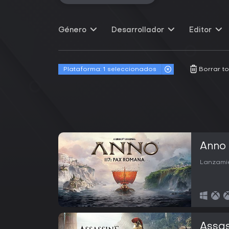
Género
Desarrollador
Editor
Plataforma:
1 seleccionados
Borrar to
Anno 
Lanzamie
Assas