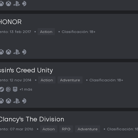
HONOR
nto:
13 feb 2017
Action
Clasificación:
18+
sin's Creed Unity
nto:
12 nov 2014
Action
Adventure
Clasificación:
18+
+1 más
lancy's The Division
nto:
07 mar 2016
Action
RPG
Adventure
Clasificación:
1