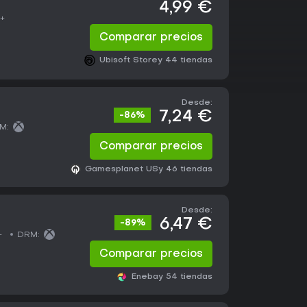
4,99 €
8+
Comparar precios
Ubisoft Store
y 44 tiendas
Desde:
7,24 €
-86%
M:
Comparar precios
Gamesplanet US
y 46 tiendas
Desde:
6,47 €
-89%
+
DRM:
Comparar precios
Eneba
y 54 tiendas