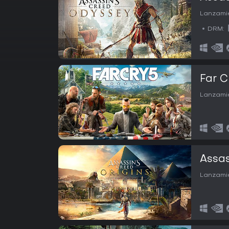
Lanzamie
DRM:
Far C
Lanzamie
Assas
Lanzamie