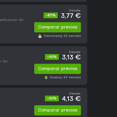
Desde:
3,77 €
-87%
asificación:
12+
Comparar precios
Gameseal
y 52 tiendas
Desde:
3,13 €
-92%
n:
12+
Comparar precios
Eneba
y 49 tiendas
Desde:
4,13 €
-93%
Comparar precios