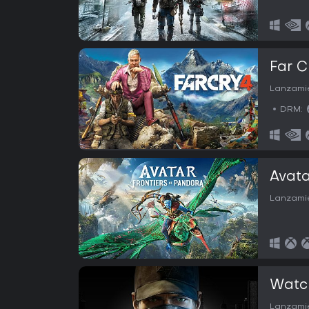
Far C
Lanzamie
DRM:
Avata
Lanzamie
Watc
Lanzamie