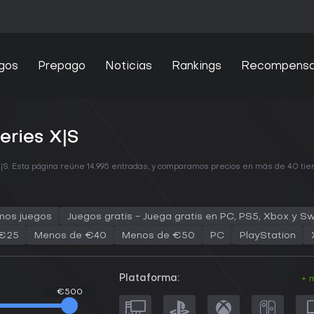
gos
Prepago
Noticias
Rankings
Recompens
eries X|S
|S. Esta página reúne 14.995 entradas, y comparamos precios en más de 40 tien
mos juegos
Juegos gratis - Juega gratis en PC, PS5, Xbox y Sw
 €25
Menos de €40
Menos de €50
PC
PlayStation
Plataforma:
+ 
€500
€500