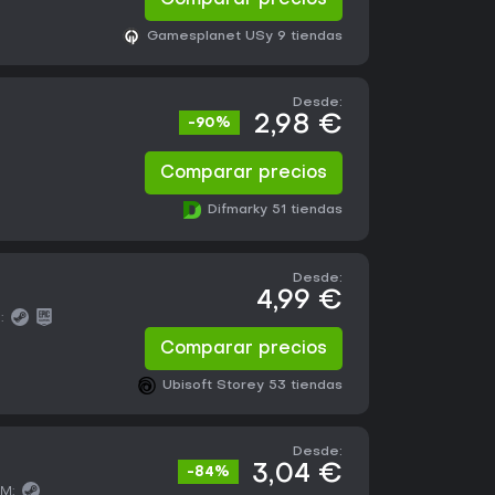
Comparar precios
Gamesplanet US
y 9 tiendas
Desde:
2,98 €
-90%
Comparar precios
Difmark
y 51 tiendas
Desde:
4,99 €
:
Comparar precios
Ubisoft Store
y 53 tiendas
Desde:
3,04 €
-84%
M: