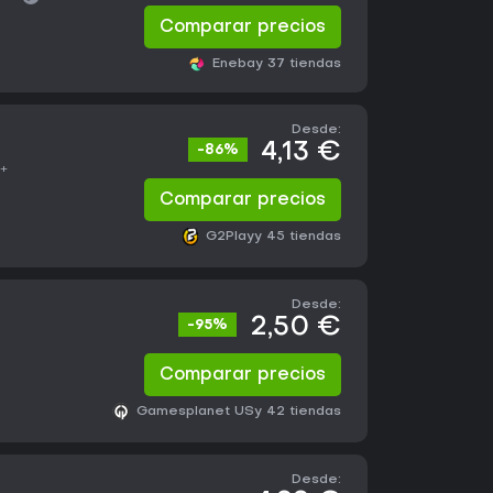
Comparar precios
Eneba
y 37 tiendas
Desde:
4,13 €
-86%
8+
Comparar precios
G2Play
y 45 tiendas
Desde:
2,50 €
-95%
Comparar precios
Gamesplanet US
y 42 tiendas
Desde: