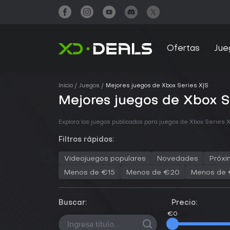
Ofertas
Jue
Inicio
Juegos
Mejores juegos de Xbox Series X|S
Mejores juegos de Xbox S
Explora los juegos publicados para juegos de Xbox Series X
Filtros rápidos:
Videojuegos populares
Novedades
Próxi
Menos de €15
Menos de €20
Menos de
Buscar:
Precio:
€0
€0