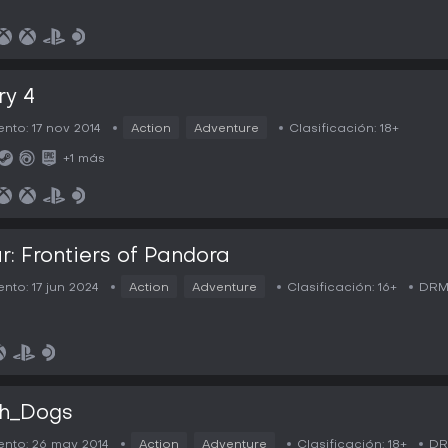
ry 4
nto:
17 nov 2014
Action
Adventure
Clasificación:
18+
+1 más
r: Frontiers of Pandora
nto:
17 jun 2024
Action
Adventure
Clasificación:
16+
DRM
h_Dogs
nto:
26 may 2014
Action
Adventure
Clasificación:
18+
DR