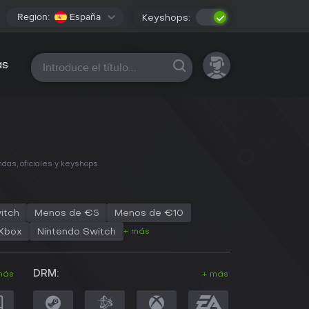
Region:
España
Keyshops:
Todas las plataformas
as
das, oficiales y keyshops.
itch
Menos de €5
Menos de €10
+ más
Xbox
Nintendo Switch
DRM:
más
+ más