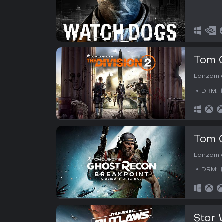
Tom C
Lanzamie
DRM:
Tom C
Lanzamie
DRM:
Star 