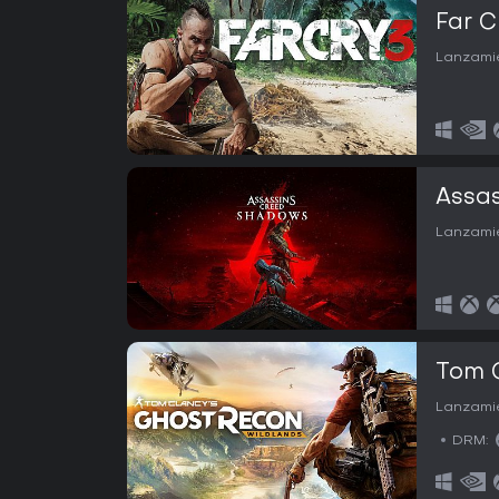
Far C
Lanzamie
Assas
Lanzamie
Tom C
Lanzamie
DRM: