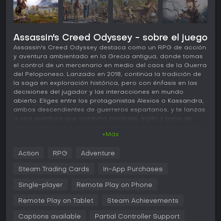
Assassin's Creed Odyssey - sobre el juego
Assassin's Creed Odyssey destaca como un RPG de acción
y aventura ambientado en la Grecia antigua, donde tomas
el control de un mercenario en medio del caos de la Guerra
del Peloponeso. Lanzado en 2018, continúa la tradición de
la saga en exploración histórica, pero con énfasis en las
decisiones del jugador y las interacciones en mundo
abierto. Eliges entre los protagonistas Alexios o Kassandra,
ambos descendientes de guerreros espartanos, y te lanzas
a una aventura que combina combate, sigilo y toma de
decisiones en una recreación inmensa de la Grecia clásica.
+Más
Jugabilidad
Action
RPG
Adventure
El núcleo del gameplay gira en torno a la acción en tercera
persona con elementos RPG, como un árbol de habilidades
Steam Trading Cards
In-App Purchases
para combate, sigilo y exploración. Participas en peleas
cuerpo a cuerpo con armas como espadas y lanzas, a
Single-player
Remote Play on Phone
menudo contra grupos de enemigos o bestias míticas. Las
Remote Play on Tablet
Steam Achievements
mecánicas de sigilo permiten asesinatos y escondites,
mientras que el combate naval consiste en comandar un
Captions available
Partial Controller Support
barco para librar batallas en alta mar. Tus opciones en