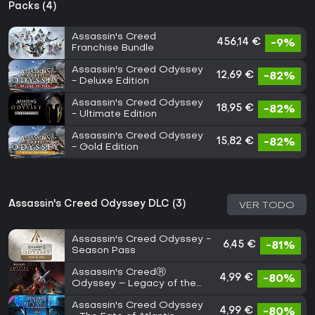
Packs (4)
Assassin's Creed
456,14 €
-9%
Franchise Bundle
Assassin's Creed Odyssey
12,69 €
-82%
- Deluxe Edition
Assassin's Creed Odyssey
18,95 €
-82%
- Ultimate Edition
Assassin's Creed Odyssey
15,82 €
-82%
- Gold Edition
Assassin's Creed Odyssey DLC (3)
VER TODO
Assassin's Creed Odyssey -
6,45 €
-81%
Season Pass
Assassin's CreedⓇ
4,99 €
-80%
Odyssey – Legacy of the
First Blade
Assassin's Creed Odyssey
4,99 €
-80%