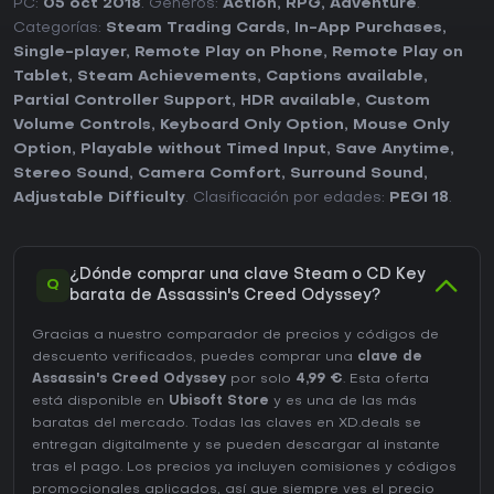
PC:
05 oct 2018
. Géneros:
Action
,
RPG
,
Adventure
.
Categorías:
Steam Trading Cards
,
In-App Purchases
,
Single-player
,
Remote Play on Phone
,
Remote Play on
Tablet
,
Steam Achievements
,
Captions available
,
Partial Controller Support
,
HDR available
,
Custom
Volume Controls
,
Keyboard Only Option
,
Mouse Only
Option
,
Playable without Timed Input
,
Save Anytime
,
Stereo Sound
,
Camera Comfort
,
Surround Sound
,
Adjustable Difficulty
. Clasificación por edades:
PEGI 18
.
¿Dónde comprar una clave Steam o CD Key
Q
barata de Assassin's Creed Odyssey?
Gracias a nuestro comparador de precios y códigos de
descuento verificados, puedes comprar una
clave de
Assassin's Creed Odyssey
por solo
4,99 €
. Esta oferta
está disponible en
Ubisoft Store
y es una de las más
baratas del mercado. Todas las claves en XD.deals se
entregan digitalmente y se pueden descargar al instante
tras el pago. Los precios ya incluyen comisiones y códigos
promocionales aplicados, así que siempre ves el precio