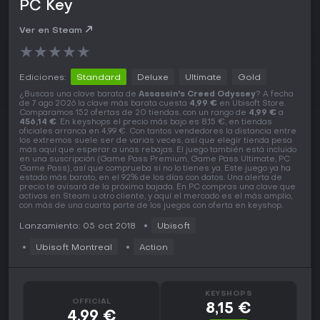
PC Key
Ver en Steam
★
★
★
★
★
Ediciones:
Standard
Deluxe
Ultimate
Gold
¿Buscas una clave barata de
Assassin's Creed Odyssey
? A fecha
de 7 ago 2026 la clave más barata cuesta
4,99 €
en Ubisoft Store.
Comparamos 152 ofertas de 20 tiendas, con un rango de
4,99 €
a
456,14 €
. En keyshops el precio más bajo es 8,15 €, en tiendas
oficiales arranca en 4,99 €. Con tantos vendedores la distancia entre
los extremos suele ser de varias veces, así que elegir tienda pesa
más aquí que esperar a unas rebajas. El juego también está incluido
en una suscripción (Game Pass Premium, Game Pass Ultimate, PC
Game Pass), así que comprueba si no lo tienes ya. Este juego ya ha
estado más barato, en el 92% de los días con datos. Una alerta de
precio te avisará de la próxima bajada. En PC compras una clave que
activas en Steam u otro cliente, y aquí el mercado es el más amplio,
con más de una cuarta parte de los juegos con oferta en keyshop.
Lanzamiento: 05 oct 2018
Ubisoft
Ubisoft Montreal
Action
KEYSHOPS
OFFICIAL
8,15 €
4,99 €