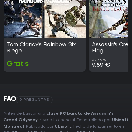
Tom Clancy's Rainbow Six
Assassin's Cre
Siege
Flag
39,56 €
Gratis
9,89 €
FAQ
9 PREGUNTAS
Antes de buscar una
clave PC barata de Assassin's
Creed Odyssey
, revisa lo esencial. Desarrollado por
Ubisoft
Montreal
. Publicado por
Ubisoft
. Fecha de lanzamiento en