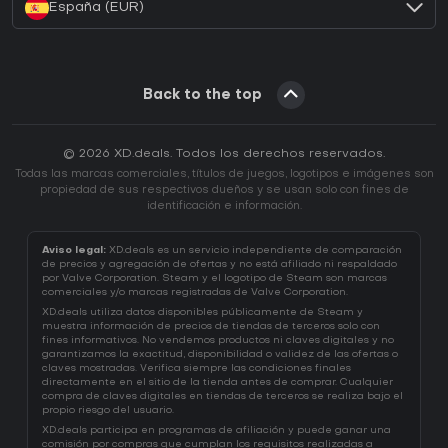
España (EUR)
Back to the top
© 2026 XD.deals. Todos los derechos reservados.
Todas las marcas comerciales, títulos de juegos, logotipos e imágenes son
propiedad de sus respectivos dueños y se usan solo con fines de
identificación e información.
Aviso legal:
XD.deals es un servicio independiente de comparación
de precios y agregación de ofertas y no está afiliado ni respaldado
por Valve Corporation. Steam y el logotipo de Steam son marcas
comerciales y/o marcas registradas de Valve Corporation.
XD.deals utiliza datos disponibles públicamente de Steam y
muestra información de precios de tiendas de terceros solo con
fines informativos. No vendemos productos ni claves digitales y no
garantizamos la exactitud, disponibilidad o validez de las ofertas o
claves mostradas. Verifica siempre las condiciones finales
directamente en el sitio de la tienda antes de comprar. Cualquier
compra de claves digitales en tiendas de terceros se realiza bajo el
propio riesgo del usuario.
XD.deals participa en programas de afiliación y puede ganar una
comisión por compras que cumplan los requisitos realizadas a