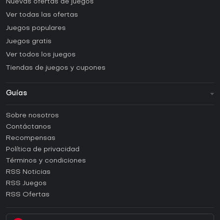
Nuevas ofertas de juegos
Ver todas las ofertas
Juegos populares
Juegos gratis
Ver todos los juegos
Tiendas de juegos y cupones
Guías
FAQ
Sobre nosotros
Guías y tutoriales
Contáctanos
¿Cómo activar una CD Key de Steam?
Recompensas
¿Cómo activar una CD Key de Epic Games?
Política de privacidad
Términos y condiciones
¿Cómo activar una CD Key de GOG?
RSS Noticias
¿Cómo activar una CD Key de Ubisoft Connect?
RSS Juegos
¿Cómo activar una CD Key de EA App?
RSS Ofertas
¿Cómo activar una CD Key de Battle.net?