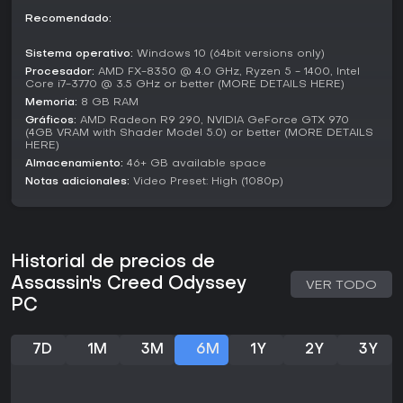
jugadores alaban la fusión de acción y narrativas guiadas
Recomendado:
por elecciones, aunque algunos critican el grind en la
progresión. En discusiones recientes, sigue recibiendo
Sistema operativo:
Windows 10 (64bit versions only)
parches y está disponible en PC, ideal para nuevos
Procesador:
AMD FX-8350 @ 4.0 GHz, Ryzen 5 - 1400, Intel
jugadores. Encaja perfecto con fans de RPGs con combate
Core i7-3770 @ 3.5 GHz or better (MORE DETAILS HERE)
sólido y exploración, ofreciendo decenas de horas de
Memoria:
8 GB RAM
contenido, pero no tanto para quienes buscan acción
Gráficos:
AMD Radeon R9 290, NVIDIA GeForce GTX 970
multijugador frenética.
(4GB VRAM with Shader Model 5.0) or better (MORE DETAILS
HERE)
Si te gustan historias moldeadas por tus decisiones en un
Almacenamiento:
46+ GB available space
entorno histórico detallado, este título resiste bien el paso
Notas adicionales:
Video Preset: High (1080p)
del tiempo. Los jugadores suelen destacar la satisfacción
de los viajes navales y batallas épicas, con muchas
partidas superando las 40 a 80 horas.
Historial de precios de
Assassin's Creed Odyssey
VER TODO
PC
7D
1M
3M
6M
1Y
2Y
3Y