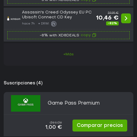
-8% with XD8DEALS
Assassin's Creed Odyssey EU PC
59,99 €
Ubisoft Connect CD Key
10,46 €
-82%
hace 7h
DRM:
copy
-8% with XD8DEALS
+Más
Suscripciones (4)
Game Pass Premium
desde
Comparar precios
1,00 €