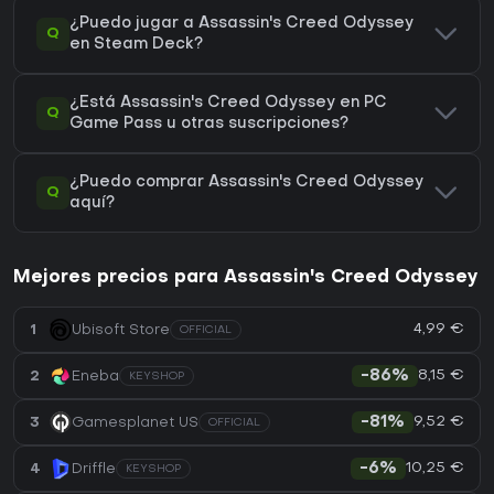
¿Puedo jugar a Assassin's Creed Odyssey
Q
en Steam Deck?
¿Está Assassin's Creed Odyssey en PC
Q
Game Pass u otras suscripciones?
¿Puedo comprar Assassin's Creed Odyssey
Q
aquí?
Mejores precios para Assassin's Creed Odyssey
4,99 €
1
Ubisoft Store
OFFICIAL
8,15 €
2
Eneba
-86%
KEYSHOP
9,52 €
3
Gamesplanet US
-81%
OFFICIAL
10,25 €
4
Driffle
-6%
KEYSHOP