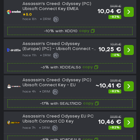
Assassin's Creed: Odyssey (PC)
59,99 €
Ubisoft Connect Key EMEA
10,04 €
★
5.0
-83%
hace 8h
DRM:
copy
-10% with XDD10
Assassin's Creed Odyssey
10,91 €
(Europe) (PC) - Ubisoft Connect -
10,25 €
Digital Key
-6%
hace 11h
DRM:
copy
-6% with XDDEALS6
Assassin's Creed: Odyssey (PC)
59,99 €
Ubisoft Connect Key - EU
~10,41 €
-82%
hace 4h
DRM:
copy
-17% with SEAL17XDD
Assassin's Creed Odyssey EU PC
59,99 €
Ubisoft Connect CD Key
10,46 €
-82%
hace 7h
DRM:
copy