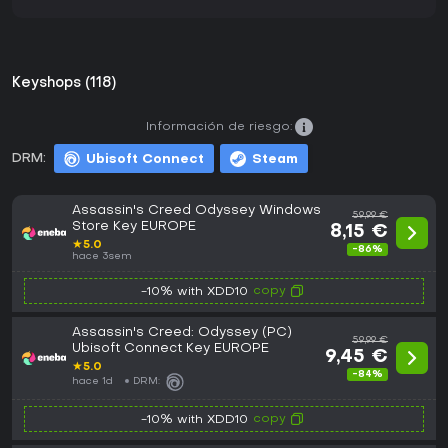
Keyshops (118)
Información de riesgo:
DRM:
Ubisoft Connect
Steam
Assassin's Creed Odyssey Windows
59,99 €
Store Key EUROPE
8,15 €
★
5.0
-86%
hace 3sem
copy
-10% with XDD10
Assassin's Creed: Odyssey (PC)
59,99 €
Ubisoft Connect Key EUROPE
9,45 €
★
5.0
-84%
hace 1d
DRM:
copy
-10% with XDD10