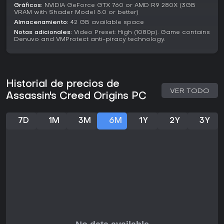
Gráficos:
NVIDIA GeForce GTX 760 or AMD R9 280X (3GB
ambientación histórica, es una recomendación sólida. La
VRAM with Shader Model 5.0 or better)
combinación de exploración, progresión significativa y
Almacenamiento:
42 GB available space
narrativas cautivadoras lo hace ideal para jugadores en
Notas adicionales:
Video Preset: High (1080p). Game contains
solitario que buscan profundidad, aunque puede resultar
Denuvo and VMProtect anti-piracy technology.
repetitivo para quienes prefieren acción multijugador
frenética. Sin temporadas activas ni grandes
actualizaciones desde 2018, su valor radica en el paquete
completo disponible hoy.
Historial de precios de
VER TODO
Assassin's Creed Origins PC
7D
1M
3M
6M
1Y
2Y
3Y