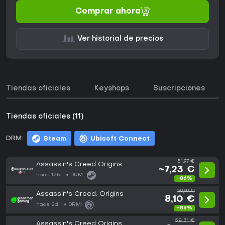
Comprar ahora
Ver historial de precios
Tiendas oficiales
Keyshops
Suscripciones
Tiendas oficiales (11)
DRM:
Steam
Ubisoft Connect
51,97 €
Assassin's Creed Origins
~7,23 €
hace 12h
DRM:
-86%
59,99 €
Assassin's Creed: Origins
8,10 €
hace 2d
DRM:
-86%
58,31 €
Assassin's Creed Origins