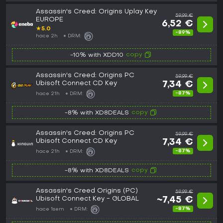
Assassin's Creed: Origins Uplay Key
59,99 €
EUROPE
6,52 €
★
5.0
-89%
hace 2h
DRM:
copy
-10% with XDD10
Assassin's Creed: Origins PC
59,99 €
Ubisoft Connect CD Key
7,34 €
-87%
hace 21h
DRM:
copy
-8% with XD8DEALS
Assassin's Creed: Origins PC
59,99 €
Ubisoft Connect CD Key
7,34 €
-87%
hace 21h
DRM:
copy
-8% with XD8DEALS
Assassin's Creed Origins (PC)
59,99 €
Ubisoft Connect Key - GLOBAL
~7,45 €
-87%
hace 1sem
DRM: