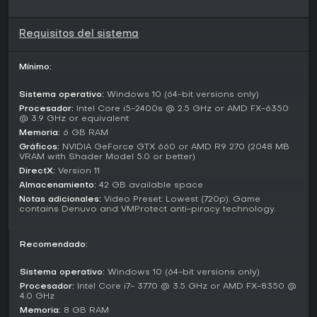
Cleopatra, el juego retrata un Egipto convulso bajo
influencia romana. Recorres regiones desde las bulliciosas
calles de Alejandría hasta los desiertos áridos de Sinaí,
Requisitos del sistema
topándote con fauna y ruinas que capturan la arquitectura
y cultura de la época.
Mínimo:
Las facciones clave son los Phylakes, cazadores de élite
que persiguen a Bayek, y la Order of the Ancients, un grupo
Sistema operativo:
Windows 10 (64-bit versions only)
secreto que mueve los hilos en las sombras. Las
Procesador:
Intel Core i5-2400s @ 2.5 GHz or AMD FX-6350
@ 3.9 GHz or equivalent
interacciones con ellos generan conflictos que exigen
enfoques estratégicos para infiltraciones y combates.
Memoria:
6 GB RAM
Mecánicas como eagle vision, con la ayuda de Senu el
Gráficos:
NVIDIA GeForce GTX 660 or AMD R9 270 (2048 MB
VRAM with Shader Model 5.0 or better)
águila para explorar, enriquecen la reconnaissance y la
planificación de asesinatos.
DirectX:
Version 11
Almacenamiento:
42 GB available space
¿Merece la pena?
Notas adicionales:
Video Preset: Lowest (720p). Game
contains Denuvo and VMProtect anti-piracy technology.
Assassin's Creed Origins sigue vigente en 2026, con su
mundo detallado y mecánicas pulidas que aún atraen a
jugadores. Logró un 81 en Metacritic para PC, gracias a los
Recomendado:
elogios por sus gráficos, historia e innovaciones en
jugabilidad. Recibe soporte continuo con actualizaciones
Sistema operativo:
Windows 10 (64-bit versions only)
de compatibilidad para un rendimiento óptimo en hardware
Procesador:
Intel Core i7- 3770 @ 3.5 GHz or AMD FX-8350 @
moderno.
4.0 GHz
Memoria:
8 GB RAM
Si te gustan los action RPG de mundo abierto con