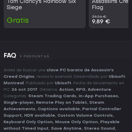
Tom Clancy's Rainbow Six
Assassin's Cre
Siege
Flag
39,56 €
Gratis
9,89 €
FAQ
9 PREGUNTAS
Antes de buscar una
clave PC barata de Assassin's
Creed Origins
, revisa lo esencial. Desarrollado por
Ubisoft
Montreal
. Publicado por
Ubisoft
. Fecha de lanzamiento en
PC:
26 oct 2017
. Géneros:
Action
,
RPG
,
Adventure
.
Categorías:
Steam Trading Cards
,
In-App Purchases
,
Single-player
,
Remote Play on Tablet
,
Steam
Achievements
,
Captions available
,
Partial Controller
Support
,
HDR available
,
Custom Volume Controls
,
Keyboard Only Option
,
Mouse Only Option
,
Playable
without Timed Input
,
Save Anytime
,
Stereo Sound
,