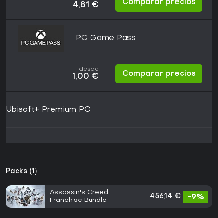
Comparar precios
4,81 €
PC Game Pass
desde
Comparar precios
1,00 €
Ubisoft+ Premium PC
Packs (1)
Assassin's Creed
456,14 €
-9%
Franchise Bundle