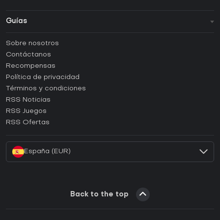
Guías
FAQ
Sobre nosotros
Guías y tutoriales
Contáctanos
¿Cómo activar una CD Key de Steam?
Recompensas
¿Cómo activar una CD Key de Epic Games?
Política de privacidad
Términos y condiciones
¿Cómo activar una CD Key de GOG?
RSS Noticias
¿Cómo activar una CD Key de Ubisoft Connect?
RSS Juegos
¿Cómo activar una CD Key de EA App?
RSS Ofertas
¿Cómo activar una CD Key de Battle.net?
España (EUR)
Back to the top