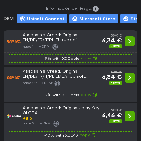
Información de riesgo:
DRM:
Ubisoft Connect
Microsoft Store
Ste
Assassin's Creed: Origins
59,99 €
EN/DE/FR/IT/PL EU (Ubisoft
6,34 €
Connect)
-89%
hace 1h
DRM:
copy
-9% with XDDeals
Assassin's Creed: Origins
59,99 €
EN/DE/FR/IT/PL EMEA (Ubisoft
6,34 €
Connect)
-89%
hace 21h
DRM:
copy
-9% with XDDeals
Assassin's Creed: Origins Uplay Key
59,99 €
GLOBAL
6,46 €
★
5.0
-89%
hace 2h
DRM:
copy
-10% with XDD10