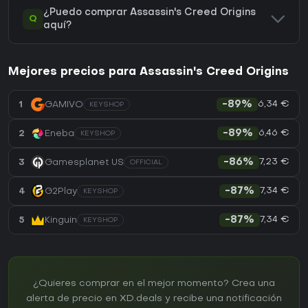
¿Puedo comprar Assassin's Creed Origins
Q
aquí?
Mejores precios para Assassin's Creed Origins
6,34 €
1
GAMIVO
-89%
KEYSHOP
6,46 €
2
Eneba
-89%
KEYSHOP
7,23 €
3
Gamesplanet US
-86%
OFFICIAL
7,34 €
4
G2Play
-87%
KEYSHOP
7,34 €
5
Kinguin
-87%
KEYSHOP
¿Quieres comprar en el mejor momento? Crea una
alerta de precio en XD.deals y recibe una notificación