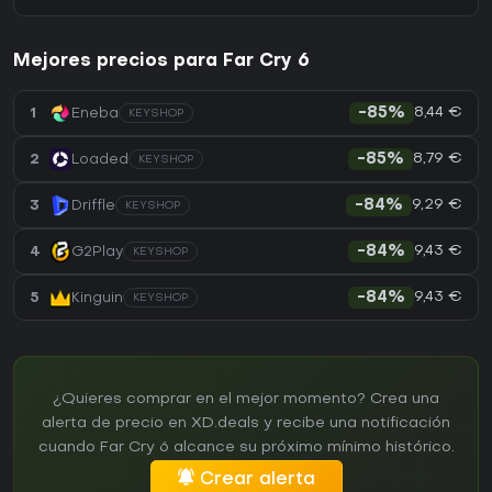
Mejores precios para Far Cry 6
8,44 €
1
Eneba
-85%
KEYSHOP
8,79 €
2
Loaded
-85%
KEYSHOP
9,29 €
3
Driffle
-84%
KEYSHOP
9,43 €
4
G2Play
-84%
KEYSHOP
9,43 €
5
Kinguin
-84%
KEYSHOP
¿Quieres comprar en el mejor momento? Crea una
alerta de precio en XD.deals y recibe una notificación
cuando Far Cry 6 alcance su próximo mínimo histórico.
Crear alerta