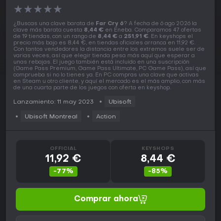
★
★
★
★
★
¿Buscas una clave barata de
Far Cry 6
? A fecha de 6 ago 2026 la
clave más barata cuesta
8,44 €
en Eneba. Comparamos 47 ofertas
de 19 tiendas, con un rango de
8,44 €
a
251,91 €
. En keyshops el
precio más bajo es 8,44 €, en tiendas oficiales arranca en 11,92 €.
Con tantos vendedores la distancia entre los extremos suele ser de
varias veces, así que elegir tienda pesa más aquí que esperar a
unas rebajas. El juego también está incluido en una suscripción
(Game Pass Premium, Game Pass Ultimate, PC Game Pass), así que
comprueba si no lo tienes ya. En PC compras una clave que activas
en Steam u otro cliente, y aquí el mercado es el más amplio, con más
de una cuarta parte de los juegos con oferta en keyshop.
Lanzamiento: 11 may 2023
Ubisoft
Ubisoft Montreal
Action
OFFICIAL
KEYSHOPS
11,92 €
8,44 €
-77%
-85%
Comprar ahora