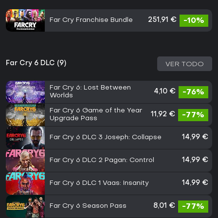
Far Cry Franchise Bundle
251,91 €
-10%
Far Cry 6 DLC (9)
VER TODO
Far Cry 6: Lost Between
4,10 €
-76%
Worlds
Far Cry 6 Game of the Year
11,92 €
-77%
Upgrade Pass
Far Cry 6 DLC 3 Joseph: Collapse
14,99 €
Far Cry 6 DLC 2 Pagan: Control
14,99 €
Far Cry 6 DLC 1 Vaas: Insanity
14,99 €
Far Cry 6 Season Pass
8,01 €
-77%