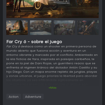
Far Cry 6 - sobre el juego
Far Cry 6
destaca como un shooter en primera persona de
mundo abierto que fusiona acción y aventura en un
entorno vibrante y marcado por el conflicto. Ambientado en
la isla ficticia de Yara, inspirada en paisajes caribeños, te
pone en la piel de Dani Rojas, un guerrillero reacio que se
enfrenta al régimen tiránico del dictador Antón Castillo y su
hijo Diego. Con un mapa enorme repleto de junglas, playas
y zonas urbanas, el juego prioriza la libertad para abordar
los objetivos, ya sea infiltrándote sigilosamente en
campamentos enemigos o lanzándote al ataque con
+Más
armamento pesado.
Jugabilidad
Action
Adventure
El núcleo de
Far Cry 6
gira en torno a la exploración y el