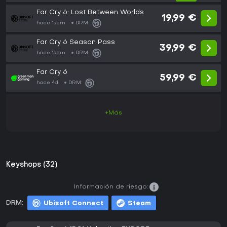
Far Cry 6: Lost Between Worlds
19,99 €
hace 1sem
DRM:
Far Cry 6 Season Pass
39,99 €
hace 1sem
DRM:
Far Cry 6
59,99 €
hace 4d
DRM:
+Más
Keyshops (32)
Información de riesgo:
DRM:
Ubisoft Connect
Steam