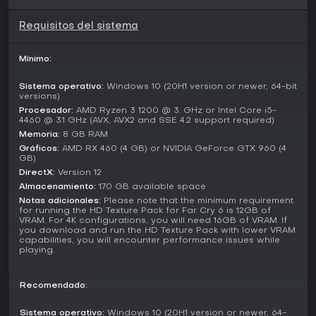
Modos de juego
Far Cry 6
propone una campaña principal jugable en
Requisitos del sistema
solitario o en cooperativo con un amigo, avanzando en la
historia al liberar regiones del control de Castillo. El coop
Mínimo:
permite unirte en cualquier momento de forma fluida,
compartiendo el caos de derribos y exploraciones.
Sistema operativo:
Windows 10 (20H1 version or newer, 64-bit
versions)
Más allá de la historia principal, las operaciones especiales
ofrecen misiones secundarias exigentes con objetivos de
Procesador:
AMD Ryzen 3 1200 @ 3. GHz or Intel Core i5-
4460 @ 3.1 GHz (AVX, AVX2 and SSE 4.2 support required)
alto riesgo, como extraer recursos bajo fuego enemigo. Las
Memoria:
8 GB RAM
actualizaciones posteriores incluyen New Game Plus para
rejugar con equipo desbloqueado, un modo de dificultad
Gráficos:
AMD RX 460 (4 GB) or NVIDIA GeForce GTX 960 (4
GB)
extra-duro para veteranos y Completionist Aid para resaltar
DirectX:
Version 12
coleccionables olvidados. Cuatro nuevas ranuras de
loadouts amplían las opciones de personalización en las
Almacenamiento:
170 GB available space
partidas.
Notas adicionales:
Please note that the minimum requirement
for running the HD Texture Pack for Far Cry 6 is 12GB of
VRAM. For 4K configurations, you will need 16GB of VRAM. If
Post-Launch Updates and Current State
you download and run the HD Texture Pack with lower VRAM
capabilities, you will encounter performance issues while
Desde su lanzamiento,
Far Cry 6
ha sumado actualizaciones
playing.
que potencian la rejugabilidad. Misiones crossover
gratuitas incorporan elementos de otras franquicias, con
narrativas frescas y equipo nuevo. Estas mejoras, junto a
Recomendado:
funciones pedidas por la comunidad, mantienen el juego
vivo para quienes regresan.
Sistema operativo:
Windows 10 (20H1 version or newer, 64-