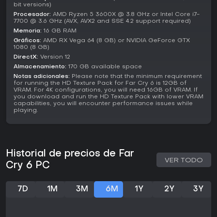
bit versions)
El título sigue recibiendo soporte con correcciones de
Procesador:
AMD Ryzen 5 3600X @ 3.8 GHz or Intel Core i7-
errores y optimizaciones para un rendimiento fluido en
7700 @ 3.6 GHz (AVX, AVX2 and SSE 4.2 support required)
hardware moderno. Su estado actual ofrece una
Memoria:
16 GB RAM
experiencia pulida, con todo el contenido añadido
Gráficos:
AMD RX Vega 64 (8 GB) or NVIDIA GeForce GTX
disponible en el juego base sin compras extra.
1080 (8 GB)
DirectX:
Version 12
¿Merece la pena?
Almacenamiento:
170 GB available space
Si te gustan los shooters de mundo abierto con misiones
Notas adicionales:
Please note that the minimum requirement
narrativas y exploración libre,
Far Cry 6
cumple de sobra.
for running the HD Texture Pack for Far Cry 6 is 12GB of
VRAM. For 4K configurations, you will need 16GB of VRAM. If
Los sistemas de combate y compañeros generan momentos
you download and run the HD Texture Pack with lower VRAM
memorables, sobre todo en coop, y el mapa extenso
capabilities, you will encounter performance issues while
recompensa a los jugadores exhaustivos. La recepción
playing.
valora su diversión y actuaciones potentes, aunque
algunos critican su duración por actividades repetitivas.
Si buscas acción frenética por encima de estrategia
profunda, encaja perfecto, más aún con las opciones de
Historial de precios de Far
dificultad añadidas para un reto mayor. Los novatos
VER TODO
Cry 6 PC
pueden entrar sin problema, ya que no requiere conocer
entregas previas, lo que lo convierte en una gran opción
para fans de la acción-aventura en busca de una rebelión
7D
1M
3M
6M
1Y
2Y
3Y
tropical.