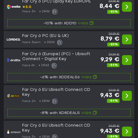
Far Cry 6 (PC) Uplay Key EUROPE
59,99 €
8,44 €
★
5.0
hace 3h
DRM:
-85%
copy
-10% with XDD10
59,99 €
Far Cry 6 PC (EU & UK)
8,79 €
hace 3sem
DRM:
-85%
Far Cry 6 (Europe) (PC) - Ubisoft
59,99 €
Connect - Digital Key
9,29 €
-84%
hace 6h
DRM:
copy
-6% with XDDEALS6
Far Cry 6 EU Ubisoft Connect CD
59,99 €
Key
9,43 €
-84%
hace 2h
DRM:
copy
-8% with XD8DEALS
Far Cry 6 EU Ubisoft Connect CD
59,99 €
Key
9,43 €
-84%
hace 3h
DRM: