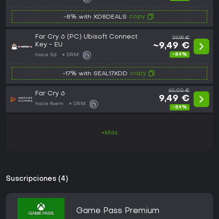
copy
-8% with XD8DEALS
Far Cry 6 (PC) Ubisoft Connect
59,99 €
Key - EU
~9,49 €
-84%
hace 5d
DRM:
copy
-17% with SEAL17XDD
60,00 €
Far Cry 6
9,49 €
hace 9sem
DRM:
-84%
+Más
Suscripciones (4)
Game Pass Premium