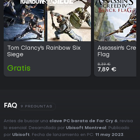
Tom Clancy's Rainbow Six
Assassin's Cre
Siege
Flag
8,39 €
Gratis
7,89 €
FAQ
9 PREGUNTAS
Antes de buscar una
clave PC barata de Far Cry 6
, revisa
lo esencial. Desarrollado por
Ubisoft Montreal
. Publicado
por
Ubisoft
. Fecha de lanzamiento en PC:
11 may 2023
.