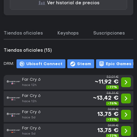
Ver historial de precios
Tiendas oficiales
Keyshops
Suscripciones
Tiendas oficiales (15)
DRM:
Ubisoft Connect
Steam
Epic Games L
52,01 €
Far Cry 6
~11,92 €
hace 12h
-77%
58,31 €
Far Cry 6
~13,42 €
hace 12h
-76%
59,99 €
Far Cry 6
13,75 €
hace 5d
-77%
59,99 €
Far Cry 6
13,75 €
hace 5d
-77%