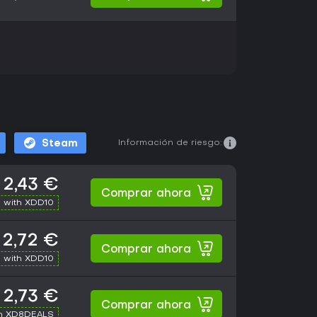
Información de riesgo:
Steam
2,43 €
Comprar ahora
 with XDD10
2,72 €
Comprar ahora
 with XDD10
2,73 €
Comprar ahora
th XD8DEALS