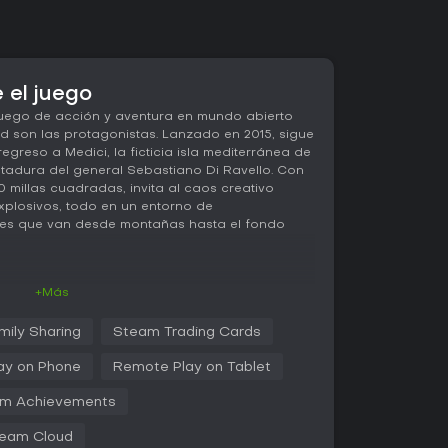
 el juego
uego de acción y aventura en mundo abierto
ad son las protagonistas. Lanzado en 2015, sigue
egreso a Medici, la ficticia isla mediterránea de
ctadura del general Sebastiano Di Ravello. Con
millas cuadradas, invita al caos creativo
xplosivos, todo en un entorno de
ales que van desde montañas hasta el fondo
+Más
ego gira en torno a la exploración y la
o en tercera persona. Controlas a Rico, armado
mily Sharing
Steam Trading Cards
permite unir objetos, enemigos o estructuras
taculares. El gancho conecta varios elementos
ay on Phone
Remote Play on Tablet
ediante desafíos para aumentar su capacidad.
ara descensos rápidos y un wingsuit para
m Achievements
 lo que facilita recorrer el terreno de la isla.
eam Cloud
ión, con un arsenal que incluye rifles de asalto,