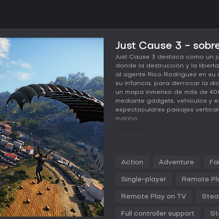
Just Cause 3 - sobre
Just Cause 3 destaca como un j
donde la destrucción y la libert
al agente Rico Rodriguez en su r
su infancia, para derrocar la di
un mapa inmenso de más de 400 
mediante gadgets, vehículos y e
espectaculares paisajes vertic
marino.
Jugabilidad
En Just Cause 3, el núcleo del ju
destrucción en un mundo abiert
Action
Adventure
Fa
con un gancho de agarre que te 
para generar explosiones espec
Single-player
Remote Pl
a la vez, y desbloqueas mods m
Combínalo con un paracaídas p
Remote Play on TV
Stea
planear sobre grandes distancias,
Full controller support
St
El combate prioriza la improvisac