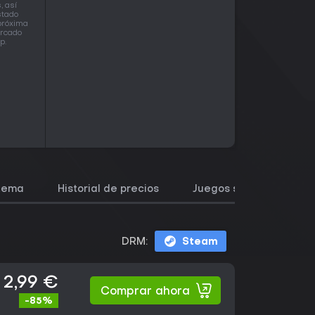
, así
stado
 próxima
ercado
p.
stema
Historial de precios
Juegos similares
DRM:
Steam
2,99 €
Comprar ahora
-85%