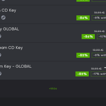
m CD Key
19,99 €
-86%
-8% wi
ey GLOBAL
19,99 €
-86%
-10%
team CD Key
19,99 €
-85%
-8% wi
am Key - GLOBAL
19,99 €
-85%
-17% wit
+Más