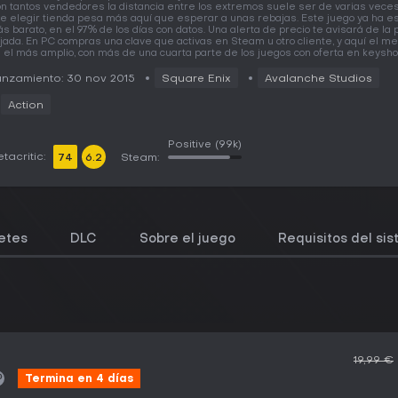
n tantos vendedores la distancia entre los extremos suele ser de varias veces
e elegir tienda pesa más aquí que esperar a unas rebajas. Este juego ya ha e
s barato, en el 97% de los días con datos. Una alerta de precio te avisará de la
jada. En PC compras una clave que activas en Steam u otro cliente, y aquí el m
 el más amplio, con más de una cuarta parte de los juegos con oferta en keysho
nzamiento: 30 nov 2015
Square Enix
Avalanche Studios
Action
Positive
(99k)
tacritic:
74
6.2
Steam:
etes
DLC
Sobre el juego
Requisitos del si
19,99 €
Termina en 4 días