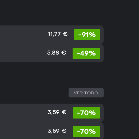
-91%
11,77 €
-49%
5,88 €
VER TODO
-70%
3,59 €
-70%
3,59 €