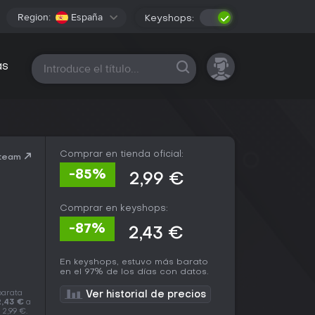
Region:
España
Keyshops:
Todas las plataformas
as
Comprar en tienda oficial:
Steam
-85%
2,99 €
Comprar en keyshops:
-87%
2,43 €
En keyshops, estuvo más barato
en el 97% de los días con datos.
barata
Ver historial de precios
2,43 €
a
 2,99 €.