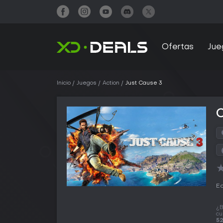
Ofertas
Jue
Inicio
Juegos
Action
Just Cause 3
Ed
¿B
cu
52