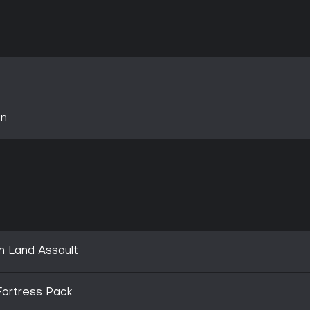
on
h Land Assault
Fortress Pack