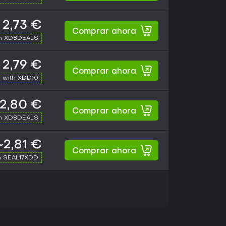
2,73 €
Comprar ahora
th XD8DEALS
2,79 €
Comprar ahora
 with XDD10
2,80 €
Comprar ahora
th XD8DEALS
~2,81 €
Comprar ahora
h SEAL17XDD