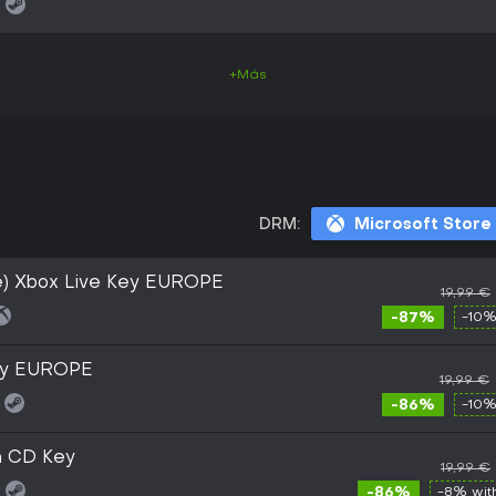
+Más
DRM:
Microsoft Store
e) Xbox Live Key EUROPE
19,99 €
-87%
-10%
ey EUROPE
19,99 €
-86%
-10%
m CD Key
19,99 €
-86%
-8% wi