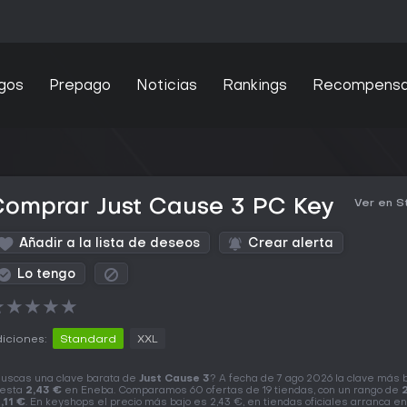
gos
Prepago
Noticias
Rankings
Recompens
Comprar Just Cause 3 PC Key
Ver en 
Añadir a la lista de deseos
Crear alerta
Lo tengo
★
★
★
★
★
iciones:
Standard
XXL
uscas una clave barata de
Just Cause 3
? A fecha de 7 ago 2026 la clave más 
esta
2,43 €
en Eneba. Comparamos 60 ofertas de 19 tiendas, con un rango de
,11 €
. En keyshops el precio más bajo es 2,43 €, en tiendas oficiales arranca en