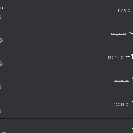
on
11,63 €
~
130,10 €
~
135,44 €
150,18 €
150,18 €