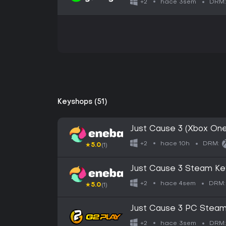
hace 3sem
+2
DRM:
Keyshops (51)
Just Cause 3 (Xbox On
hace 10h
+2
DRM:
★
5.0
(1)
Just Cause 3 Steam K
hace 4sem
+2
DRM:
★
5.0
(1)
Just Cause 3 PC Stea
hace 3sem
+2
DRM: