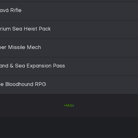
avá Rifle
arium Sea Heist Pack
per Missile Mech
 Land & Sea Expansion Pass
ne Bloodhound RPG
+Más