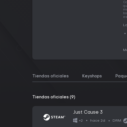
Co
qu
má
ba
es
La
Me
Tiendas oficiales
Keyshops
Paqu
Tiendas oficiales (9)
Just Cause 3
hace 2d
+2
DRM: