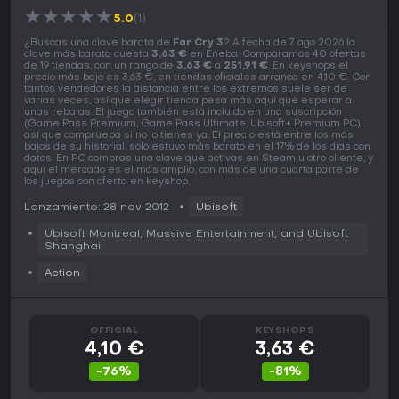
★
★
★
★
★
5.0
(1)
¿Buscas una clave barata de
Far Cry 3
? A fecha de 7 ago 2026 la
clave más barata cuesta
3,63 €
en Eneba. Comparamos 40 ofertas
de 19 tiendas, con un rango de
3,63 €
a
251,91 €
. En keyshops el
precio más bajo es 3,63 €, en tiendas oficiales arranca en 4,10 €. Con
tantos vendedores la distancia entre los extremos suele ser de
varias veces, así que elegir tienda pesa más aquí que esperar a
unas rebajas. El juego también está incluido en una suscripción
(Game Pass Premium, Game Pass Ultimate, Ubisoft+ Premium PC),
así que comprueba si no lo tienes ya. El precio está entre los más
bajos de su historial, solo estuvo más barato en el 17% de los días con
datos. En PC compras una clave que activas en Steam u otro cliente, y
aquí el mercado es el más amplio, con más de una cuarta parte de
los juegos con oferta en keyshop.
Lanzamiento: 28 nov 2012
Ubisoft
Ubisoft Montreal, Massive Entertainment, and Ubisoft
Shanghai
Action
OFFICIAL
KEYSHOPS
4,10 €
3,63 €
-76%
-81%