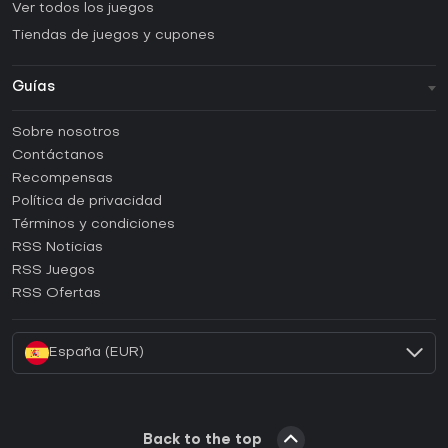
Ver todos los juegos
Tiendas de juegos y cupones
Guías
FAQ
Sobre nosotros
Guías y tutoriales
Contáctanos
¿Cómo activar una CD Key de Steam?
Recompensas
¿Cómo activar una CD Key de Epic Games?
Política de privacidad
Términos y condiciones
¿Cómo activar una CD Key de GOG?
RSS Noticias
¿Cómo activar una CD Key de Ubisoft Connect?
RSS Juegos
¿Cómo activar una CD Key de EA App?
RSS Ofertas
¿Cómo activar una CD Key de Battle.net?
España (EUR)
Back to the top