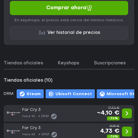
Comprar ahora
En keyshops, el precio está cerca del mínimo histórico.
Ver historial de precios
Tiendas oficiales
Keyshops
Suscripciones
Tiendas oficiales (10)
DRM:
Steam
Ubisoft Connect
Microsoft Sto
17,32 €
Far Cry 3
~4,10 €
hace 1d
DRM:
-76%
19,99 €
Far Cry 3
4,73 €
hace 6d
DRM:
-76%