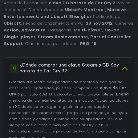
Antes de buscar una
clave PC barata de Far Cry 3
, revisa
lo esencial. Desarrollado por
Ubisoft Montreal, Massive
Entertainment, and Ubisoft Shanghai
. Publicado por
Ubisoft
. Fecha de lanzamiento en PC:
28 nov 2012
. Géneros:
Action
,
Adventure
. Categorías:
Multi-player
,
Co-op
,
Single-player
,
Steam Achievements
,
Partial Controller
Support
. Clasificación por edades:
PEGI 18
.
¿Dónde comprar una clave Steam o CD Key
Q
barata de Far Cry 3?
Gracias a nuestro comparador de precios y códigos de
descuento verificados, puedes comprar una
clave de Far
Cry 3
por solo
3,63 €
. Esta oferta está disponible en
Eneba
y es una de las más baratas del mercado. Todas las claves
en XD.deals se entregan digitalmente y se pueden
descargar al instante tras el pago. Los precios ya incluyen
comisiones y códigos promocionales aplicados, así que
siempre ves el precio más bajo de Far Cry 3 en
PC
.
Consulta el
historial de precios de Far Cry 3
para comprar
en el mejor momento.