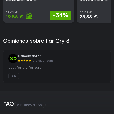
29,62 €
68,59 €
-34%
19,55 €
25,38 €
Opiniones sobre Far Cry 3
GameMaster
★
★
★
★
★
5/5
hace 1sem
best far cry for sure
0
▲
FAQ
9 PREGUNTAS