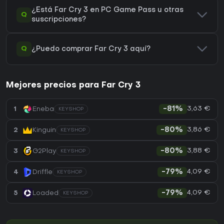
¿Está Far Cry 3 en PC Game Pass u otras
Q
suscripciones?
Q
¿Puedo comprar Far Cry 3 aquí?
Mejores precios para Far Cry 3
3,63 €
1
Eneba
-81%
KEYSHOP
3,86 €
2
Kinguin
-80%
KEYSHOP
3,88 €
3
G2Play
-80%
KEYSHOP
4,09 €
4
Driffle
-79%
KEYSHOP
4,09 €
5
Loaded
-79%
KEYSHOP