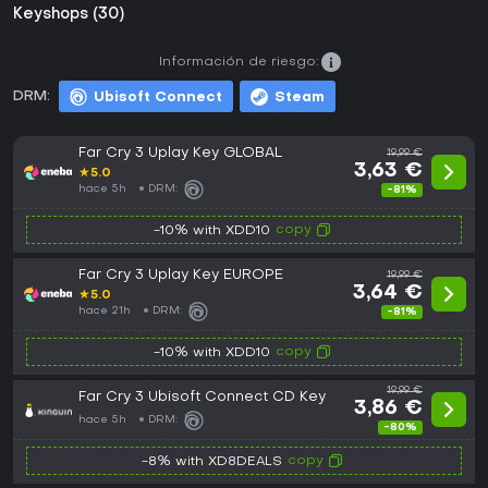
Keyshops (30)
Información de riesgo:
DRM:
Ubisoft Connect
Steam
Far Cry 3 Uplay Key GLOBAL
19,99 €
3,63 €
★
5.0
hace 5h
DRM:
-81%
copy
-10% with XDD10
Far Cry 3 Uplay Key EUROPE
19,99 €
3,64 €
★
5.0
hace 21h
DRM:
-81%
copy
-10% with XDD10
19,99 €
Far Cry 3 Ubisoft Connect CD Key
3,86 €
hace 5h
DRM:
-80%
copy
-8% with XD8DEALS