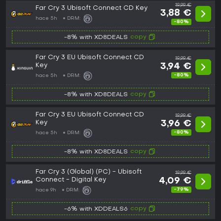
19,99 €
Far Cry 3 Ubisoft Connect CD Key
3,88 €
hace 5h
DRM:
-80%
copy
-8% with XD8DEALS
Far Cry 3 EU Ubisoft Connect CD
19,99 €
Key
3,94 €
-80%
hace 5h
DRM:
copy
-8% with XD8DEALS
Far Cry 3 EU Ubisoft Connect CD
19,99 €
Key
3,96 €
-80%
hace 5h
DRM:
copy
-8% with XD8DEALS
Far Cry 3 (Global) (PC) - Ubisoft
19,99 €
Connect - Digital Key
4,09 €
-79%
hace 9h
DRM:
copy
-6% with XDDEALS6