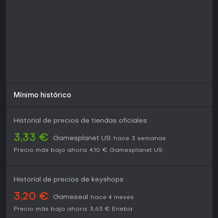
crafting se entrelaza con la supervivencia ante amenazas
humanas y animales, este título ofrece un atractivo
duradero, ideal para aventureros en solitario o grupos en
busca de retos cooperativos.
Mínimo histórico
Historial de precios de tiendas oficiales
3,33 €
Gamesplanet US
hace 3 semanas
Precio más bajo ahora:
4,10 €
Gamesplanet US
Historial de precios de keyshops
3,20 €
Gameseal
hace 4 meses
Precio más bajo ahora:
3,63 €
Eneba