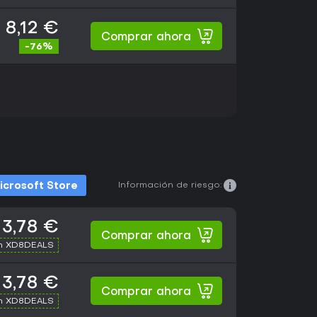
8,12 €
Comprar ahora
-76%
Información de riesgo:
icrosoft Store
3,78 €
Comprar ahora
th XD8DEALS
3,78 €
Comprar ahora
th XD8DEALS