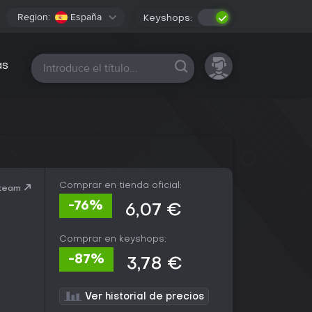
Region:
España
Keyshops:
Todas las plataformas
as
Comprar en tienda oficial:
Steam
-76%
6,07 €
Comprar en keyshops:
-87%
3,78 €
Ver historial de precios