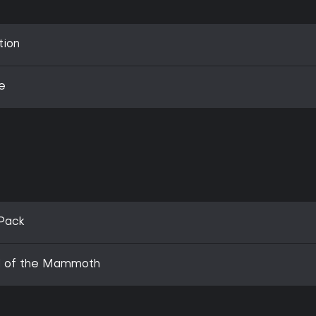
tion
e
 Pack
nd of the Mammoth