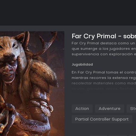
Far Cry Primal - sob
Far Cry Primal destaca como un
que sumerge a los jugadores en
supervivencia con exploración e
Jugabilidad
En Far Cry Primal tomas el contr
mientras recorres la extensa reg
recolectar materiales como made
lanzas, garrotes, arcos, flechas
cuerpo a cuerpo y a distancia con
rastro de armas de fuego modern
Action
Adventure
St
Una mecánica clave es domestic
convertirlos en aliados que te a
Partial Controller Support
ejemplo, puedes ordenar a un ti
o montarlo para cruzar el terre
espiritual para explorar, marcar