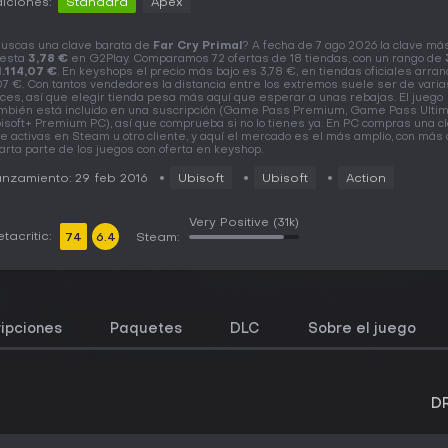
iciones:
Standard
Apex
uscas una clave barata de
Far Cry Primal
? A fecha de 7 ago 2026 la clave má
esta
3,78 €
en G2Play. Comparamos 72 ofertas de 18 tiendas, con un rango de
1.114,07 €
. En keyshops el precio más bajo es 3,78 €, en tiendas oficiales arra
07 €. Con tantos vendedores la distancia entre los extremos suele ser de varia
ces, así que elegir tienda pesa más aquí que esperar a unas rebajas. El juego
mbién está incluido en una suscripción (Game Pass Premium, Game Pass Ultim
isoft+ Premium PC), así que comprueba si no lo tienes ya. En PC compras una c
e activas en Steam u otro cliente, y aquí el mercado es el más amplio, con más
arta parte de los juegos con oferta en keyshop.
nzamiento: 29 feb 2016
Ubisoft
Ubisoft
Action
Very Positive
(31k)
tacritic:
74
6.4
Steam:
ipciones
Paquetes
DLC
Sobre el juego
D