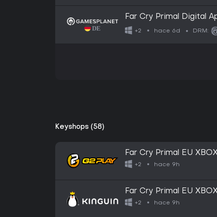
Far Cry Primal Digital A
hace 6d
+2
DRM:
Keyshops (58)
Far Cry Primal EU XB
hace 9h
+2
Far Cry Primal EU XB
hace 9h
+2