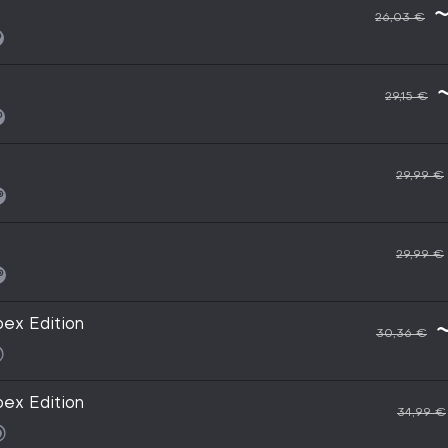
~
26,03 €
29,15 €
29,99 €
29,99 €
pex Edition
30,36 €
pex Edition
34,99 €