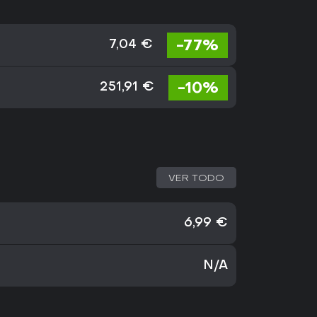
-77%
7,04 €
-10%
251,91 €
VER TODO
6,99 €
N/A