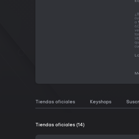
Ed
¿B
cu
a
6,
ve
ta
Ub
qu
cu
La
Me
Tiendas oficiales
Keyshops
Suscr
Tiendas oficiales (14)