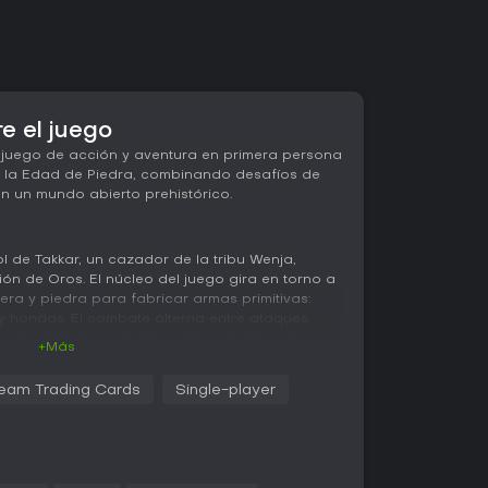
re el juego
 juego de acción y aventura en primera persona
 la Edad de Piedra, combinando desafíos de
n un mundo abierto prehistórico.
ol de Takkar, un cazador de la tribu Wenja,
ión de Oros. El núcleo del juego gira en torno a
ra y piedra para fabricar armas primitivas:
 y hondas. El combate alterna entre ataques
tra animales salvajes y tribus rivales, sin
+Más
as ni vehículos.
eam Trading Cards
Single-player
ar animales salvajes con cebo para
yuden en la lucha o sirvan de monturas. Por
gre dientes de sable que ataque a los enemigos
no. Un búho mejorable funciona como animal
 enemigos desde el aire e incluso realizar