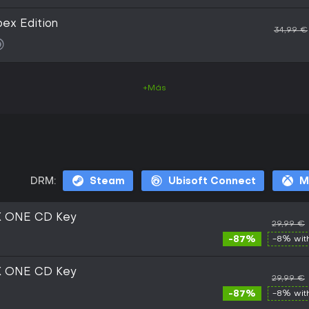
pex Edition
34,99 €
+Más
DRM:
Steam
Ubisoft Connect
M
OX ONE CD Key
29,99 €
-87%
-8% wi
OX ONE CD Key
29,99 €
-87%
-8% wi