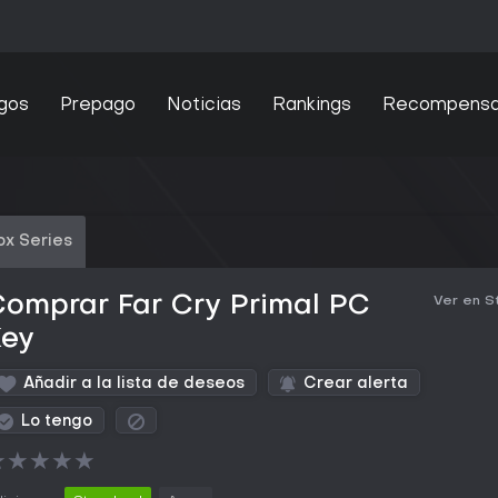
gos
Prepago
Noticias
Rankings
Recompens
ox Series
omprar Far Cry Primal PC
Ver en 
Key
Añadir a la lista de deseos
Crear alerta
Lo tengo
★
★
★
★
★