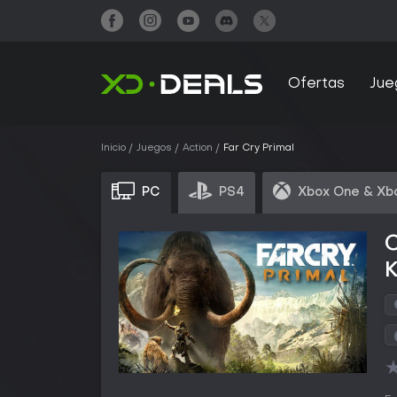
Ofertas
Jue
Inicio
Juegos
Action
Far Cry Primal
PC
PS4
Xbox One & Xb
C