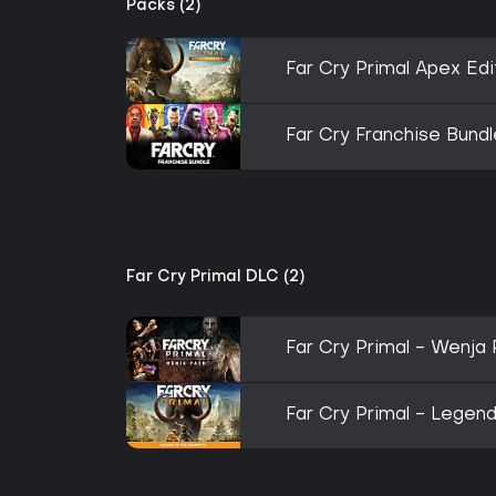
Packs (2)
Far Cry Primal Apex Edi
Far Cry Franchise Bundl
Far Cry Primal DLC (2)
Far Cry Primal - Wenja
Far Cry Primal - Lege