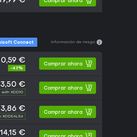
19,99 €
Comprar ahora
Información de riesgo:
isoft Connect
10,59 €
Comprar ahora
-47%
13,50 €
Comprar ahora
 with XDD10
13,86 €
Comprar ahora
th XDDEALS6
14,15 €
Comprar ahora