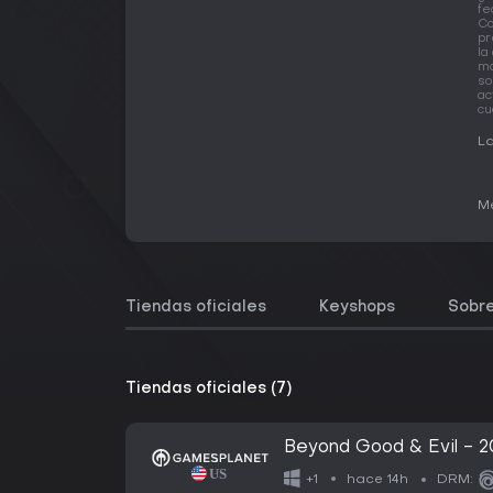
fe
Co
pr
la
má
so
ac
cu
La
Me
Tiendas oficiales
Keyshops
Sobre
Tiendas oficiales (7)
Beyond Good & Evil - 20
hace 14h
+1
DRM: