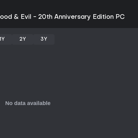
ligero y elementos de fotografí
sin problemas en PC. Las actua
de vivir la aventura completa h
ood & Evil - 20th Anniversary Edition PC
experiencia de un solo jugador 
1Y
2Y
3Y