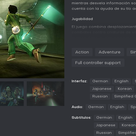
mientras desvela información so
cuenta con la ayuda de su tío ad
Jugabilidad
El juego combina desplazamiento 
combates contra criaturas de va
restringidas y puzles ambiental
pruebas y fotografiar la fauna 
en el Museo de Ciencias. Para de
Action
Adventure
Si
aerodeslizador que se mejora co
experiencia incluye varios miniju
Full controller support
controles se han pulido para of
guardado automático y la posibi
interrupciones en sesiones larga
Interfaz:
German
English
Las secciones de sigilo exigen 
Japanese
Korean
combate se basa en combos con
Russian
Simplified
se obtienen objetos como el Gu
ataque a distancia y de interacci
Audio:
German
English
Sp
abierta con objetivos concretos,
campaña.
Subtítulos:
German
English
Modos de juego
Japanese
Korean
El modo principal sigue la estru
Russian
Simplifi