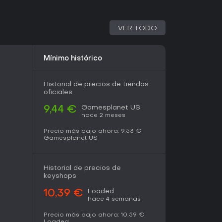
a encontrarán un paquete pulido que funciona
lizaciones lo convierten en la forma más cómoda
oy en día, sobre todo para quien busca una
concisa y atractiva sin contenido de temporada.
VER TODO
Mínimo histórico
Historial de precios de tiendas
oficiales
Gamesplanet US
9,44 €
hace 2 meses
Precio más bajo ahora:
9,53 €
Gamesplanet US
Historial de precios de
keyshops
Loaded
10,39 €
hace 4 semanas
Precio más bajo ahora:
10,59 €
Loaded