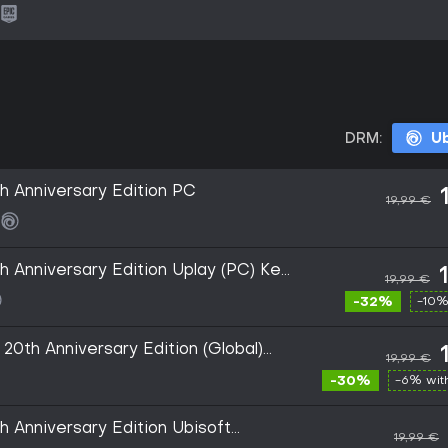
DRM:
Ub
h Anniversary Edition PC
19,99 €
h Anniversary Edition Uplay (PC) Key
19,99 €
-32%
-10%
20th Anniversary Edition (Global)
19,99 €
- Digital Key
-30%
-6% wi
 Anniversary Edition Ubisoft
19,99 €