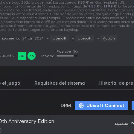
cha de 6 ago 2026 la clave más barata cuesta
9,53 €
en Gamesplanet US.
mparamos 13 ofertas de 13 tiendas, con un rango de
9,53 €
a
19,99 €
. En keysh
ecio más bajo es 10,59 €, en tiendas oficiales arranca en 9,53 €. Con tantos ve
 distancia entre los extremos suele ser de varias veces, así que elegir tienda 
s aquí que esperar a unas rebajas. El precio está entre los más bajos de su his
lo estuvo más barato en el 5% de los días con datos. En PC compras una clave 
tivas en Steam u otro cliente, y aquí el mercado es el más amplio, con más de 
arta parte de los juegos con oferta en keyshop.
nzamiento: 24 jun 2024
Ubisoft
Ubisoft
Action
Positive
(1k)
tacritic:
80
7.9
Steam:
 el juego
Requisitos del sistema
Historial de pre
DRM:
Ubisoft Connect
th Anniversary Edition
17,33 €