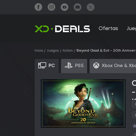
Ofertas
Jue
Inicio
Juegos
Action
Beyond Good & Evil - 20th Annivers
PC
PS5
Xbox One & Xbo
-
¿B