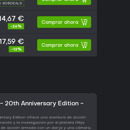
th XD8DEALS
14,67 €
Comprar ahora
-26%
17,59 €
Comprar ahora
-12%
- 20th Anniversary Edition -
ersary Edition ofrece una aventura de acción
ación y la investigación por el planeta Hillys.
a de acción armada con un daï-jo y una cámara,