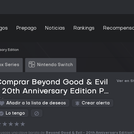
gos
Prepago
Noticias
Rankings
Recompens
ary Edition
x Series
Nintendo Switch
Comprar Beyond Good & Evil
Ver en 
 20th Anniversary Edition PC
Key
Añadir a la lista de deseos
Crear alerta
Lo tengo
★
★
★
★
★
uscas una clave barata de
Beyond Good & Evil - 20th Anniversary Edition
?