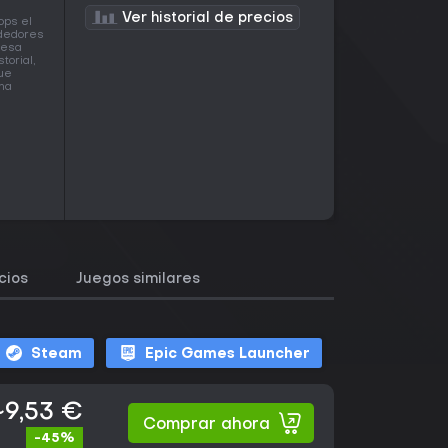
Ver historial de precios
ops el
ndedores
pesa
torial,
que
una
cios
Juegos similares
Steam
Epic Games Launcher
~9,53 €
Comprar ahora
-45%