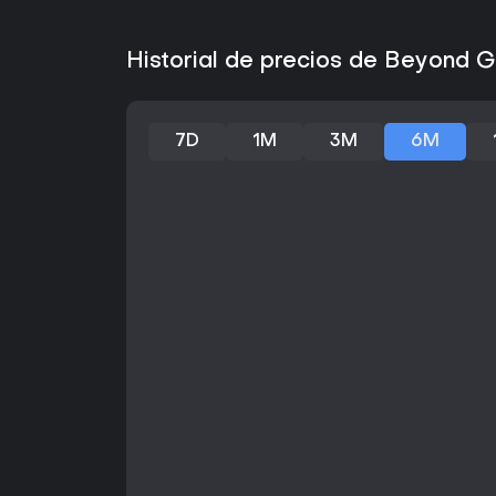
Historial de precios de Beyond G
7D
1M
3M
6M