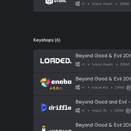
hace 7sem
+1
DRM:
Keyshops (6)
Beyond Good & Evil 20t
hace 2sem
+1
DRM:
Beyond Good & Evil 20t
GLOBAL
hace 4d
+1
DRM:
★
5.0
(1)
Beyond Good and Evil - 
(PC) - Ubisoft Connect 
hace 7h
+1
DRM:
Beyond Good & Evil 20th