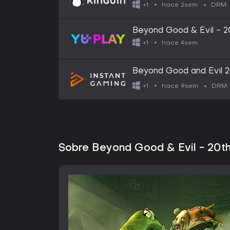
Connect CD Key
hace 2sem
+1
DRM:
Beyond Good & Evil - 20
hace 4sem
+1
Beyond Good and Evil 2
hace 9sem
+1
DRM:
Sobre Beyond Good & Evil - 20th