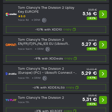
Tom Clancy's The Division 2 Uplay
29,99 €
Key EUROPE
5,16 €
★
5.0
-82%
hace 4d
DRM:
copy
-10% with XDD10
Tom Clancy's The Division 2
29,99 €
EN/FR/IT/PL/NL/ES EU (Ubisoft
5,27 €
Connect)
-82%
hace 1sem
DRM:
copy
-9% with XDDeals
Tom Clancy's The Division 2
10,00 €
(Europe) (PC) - Ubisoft Connect -
5,29 €
Digital Key
-47%
hace 11h
DRM:
copy
-6% with XDDEALS6
29,99 €
Tom Clancy's The Division 2
5,31 €
hace 11h
-82%
copy
-3% with XD3OFF