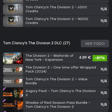
Tom Clancy's The Division 2 - 6500
N/A
Credits
Tom Clancy's The Division 2 - 14000
N/A
Credits
Tom Clancy's The Division 2 DLC (27)
VER TODO
The Division 2 - Warlords of
4,89 €
-81%
New York - Expansion
The Division 2 - One time offer Wrapped
N/A
Pack (2024)
Tom Clancy’s The Division 2 – Value
N/A
Bundle
Augury Pack - Tom Clancy’s The Division
N/A
2
Shades of Red Season Pass Bundle -
N/A
Tom Clancy’s The Division 2