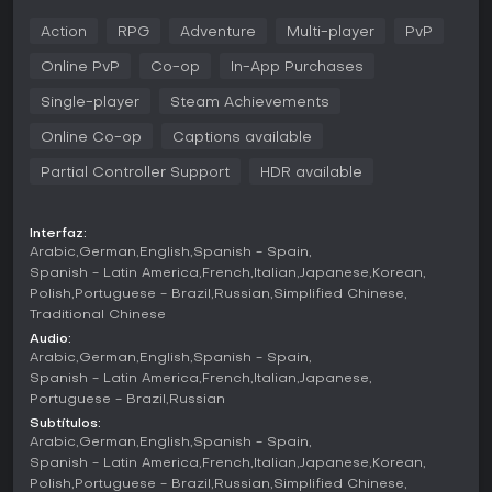
En Tom Clancy's The Division 2, la jugabilidad gira en torno
Action
RPG
Adventure
Multi-player
PvP
a mecánicas de disparos en tercera persona combinadas
con sistemas RPG para el avance de personajes. Los
Online PvP
Co-op
In-App Purchases
agentes recorren un mundo abierto, librando combates
basados en cobertura contra todo tipo de enemigos.
Single-player
Steam Achievements
Recoges equipo y armas para potenciar tus stats, y
Online Co-op
Captions available
habilidades como drones o torretas aportan profundidad
estratégica a los enfrentamientos. Las especializaciones -
Partial Controller Support
HDR available
demolitionist, sharpshooter y survivalist- se desbloquean
tras la campaña principal, cada una con habilidades, mods
y talentos únicos que potencian estilos de juego
Interfaz:
específicos.
Arabic
German
English
Spanish - Spain
Spanish - Latin America
French
Italian
Japanese
Korean
Las mecánicas priorizan el trabajo en equipo, con opciones
Polish
Portuguese - Brazil
Russian
Simplified Chinese
para asignar roles en grupos. Incluye un sistema de gear
score que limita el acceso a dificultades superiores,
Traditional Chinese
incentivando el farming de mejor equipo. Las
Audio:
actualizaciones recientes han añadido el realism mode, que
Arabic
German
English
Spanish - Spain
sube la dificultad eliminando elementos del HUD y
Spanish - Latin America
French
Italian
Japanese
aumentando la letalidad enemiga, lo que hace más
Portuguese - Brazil
Russian
cruciales las decisiones tácticas.
Subtítulos:
Arabic
German
English
Spanish - Spain
Modos de juego
Spanish - Latin America
French
Italian
Japanese
Korean
El juego mezcla modos para un jugador y multijugador. La
Polish
Portuguese - Brazil
Russian
Simplified Chinese