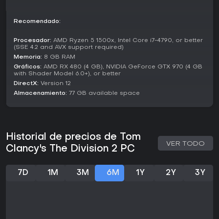
públicas o lanzamientos de suministros, vinculados a
mecánicas para apoyar asentamientos civiles. Protegerlos
Recomendado:
proporciona recursos y mejoras para tu base, uniendo
exploración y progresión.
Procesador:
AMD Ryzen 5 1500x, Intel Core i7-4790, or better
(SSE 4.2 and AVX support required)
¿Merece la pena?
Memoria:
8 GB RAM
A 2026, Tom Clancy's The Division 2 sigue recibiendo
Gráficos:
AMD RX 480 (4 GB), NVIDIA GeForce GTX 970 (4 GB
actualizaciones, con Year 8 Season 1 que introduce el modo
with Shader Model 6.0+), or better
Escalation y mejoras gráficas. La recepción de los
DirectX:
Version 12
jugadores se mantiene positiva, con reseñas que lo alaban
Almacenamiento:
77 GB available space
como una evolución del original en ambientación y
mecánicas. Los críticos destacan su equilibrio entre desafío
y recompensas de loot.
Si te gustan los shooters tácticos con progresión profunda
Historial de precios de Tom
y elementos cooperativos, este título sigue vigente para
VER TODO
Clancy's The Division 2 PC
novatos y veteranos por igual. El soporte continuo mantiene
viva la comunidad, convirtiéndolo en una opción sólida
para experiencias RPG multijugador, aunque los jugadores
7D
1M
3M
6M
1Y
2Y
3Y
en solitario podrían notar el grind del endgame repetitivo
sin amigos.