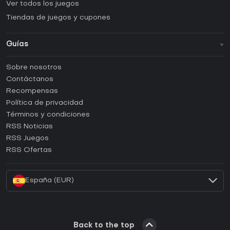
Ver todos los juegos
Tiendas de juegos y cupones
Guías
FAQ
Sobre nosotros
Guías y tutoriales
Contáctanos
¿Cómo activar una CD Key de Steam?
Recompensas
¿Cómo activar una CD Key de Epic Games?
Política de privacidad
Términos y condiciones
¿Cómo activar una CD Key de GOG?
RSS Noticias
¿Cómo activar una CD Key de Ubisoft Connect?
RSS Juegos
¿Cómo activar una CD Key de EA App?
RSS Ofertas
¿Cómo activar una CD Key de Battle.net?
España (EUR)
Back to the top