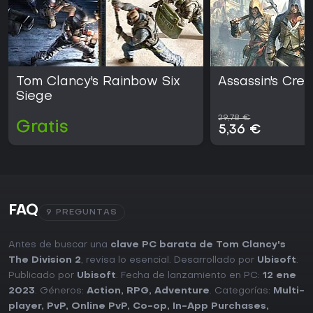
Tom Clancy's Rainbow Six
Assassin's Cre
Siege
29,78 €
Gratis
5,36 €
FAQ
9 PREGUNTAS
Antes de buscar una
clave PC barata de Tom Clancy's
The Division 2
, revisa lo esencial. Desarrollado por
Ubisoft
.
Publicado por
Ubisoft
. Fecha de lanzamiento en PC:
12 ene
2023
. Géneros:
Action
,
RPG
,
Adventure
. Categorías:
Multi-
player
,
PvP
,
Online PvP
,
Co-op
,
In-App Purchases
,