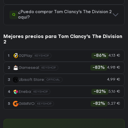
¿Puedo comprar Tom Clancy's The Division 2
Q
aquí?
Mejores precios para Tom Clancy's The Division
2
4,13 €
1
G2Play
-86%
KEYSHOP
4,98 €
2
Gameseal
-83%
KEYSHOP
4,99 €
3
Ubisoft Store
OFFICIAL
5,16 €
4
Eneba
-82%
KEYSHOP
5,27 €
5
GAMIVO
-82%
KEYSHOP