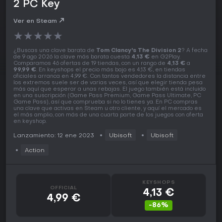
2 PC Key
Ver en Steam
★
★
★
★
★
¿Buscas una clave barata de
Tom Clancy's The Division 2
? A fecha
de 9 ago 2026 la clave más barata cuesta
4,13 €
en G2Play.
Comparamos 46 ofertas de 19 tiendas, con un rango de
4,13 €
a
99,99 €
. En keyshops el precio más bajo es 4,13 €, en tiendas
oficiales arranca en 4,99 €. Con tantos vendedores la distancia entre
los extremos suele ser de varias veces, así que elegir tienda pesa
más aquí que esperar a unas rebajas. El juego también está incluido
en una suscripción (Game Pass Premium, Game Pass Ultimate, PC
Game Pass), así que comprueba si no lo tienes ya. En PC compras
una clave que activas en Steam u otro cliente, y aquí el mercado es
el más amplio, con más de una cuarta parte de los juegos con oferta
en keyshop.
Lanzamiento: 12 ene 2023
Ubisoft
Ubisoft
Action
KEYSHOPS
OFFICIAL
4,13 €
4,99 €
-86%