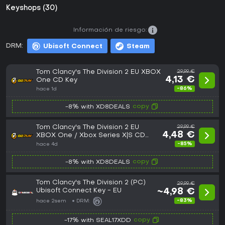
Keyshops (30)
Información de riesgo:
DRM:
Ubisoft Connect
Steam
Tom Clancy's The Division 2 EU XBOX
29,99 €
4,13 €
One CD Key
-86%
hace 1d
copy
-8% with XD8DEALS
Tom Clancy's The Division 2 EU
29,99 €
4,48 €
XBOX One / Xbox Series X|S CD
Key
-85%
hace 4d
copy
-8% with XD8DEALS
Tom Clancy's The Division 2 (PC)
29,99 €
Ubisoft Connect Key - EU
~4,98 €
-83%
hace 2sem
DRM:
copy
-17% with SEAL17XDD