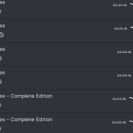
es
34,64 €
es
36,15 €
es
39,99 €
es
39,99 €
es - Complete Edition
~
51,95 €
es - Complete Edition
~
52,92 €