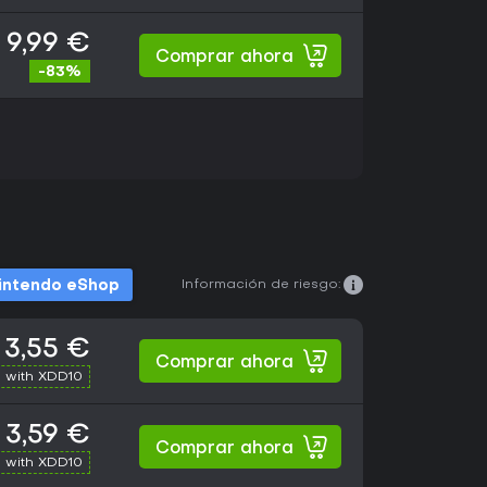
9,99 €
Comprar ahora
-83%
Información de riesgo:
intendo eShop
3,55 €
Comprar ahora
 with XDD10
3,59 €
Comprar ahora
 with XDD10