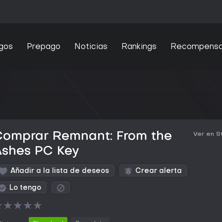
gos
Prepago
Noticias
Rankings
Recompens
Comprar Remnant: From the
Ver en 
Ashes PC Key
Añadir a la lista de deseos
Crear alerta
Lo tengo
★
★
★
★
★