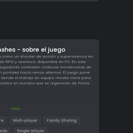
shes - sobre el juego
 como un shooter de acción y supervivencia en
e RPG y aventura, disponible en PC. En este
s jugadores combaten criaturas monstruosas de
 portales hacia reinos alternos. El juego pone
 donde el trabajo en equipo resulta clave para
licados en mundos que se regeneran de forma
un tiroteo en tercera persona unido a mecánicas
+Más
RPG. Los jugadores recolectan recursos para
ificaciones, lo que permite enfoques
re
Multi-player
Family Sharing
a experiencia obtenida al derrotar enemigos y
tencian habilidades, generando un ciclo de
ards
Single-player