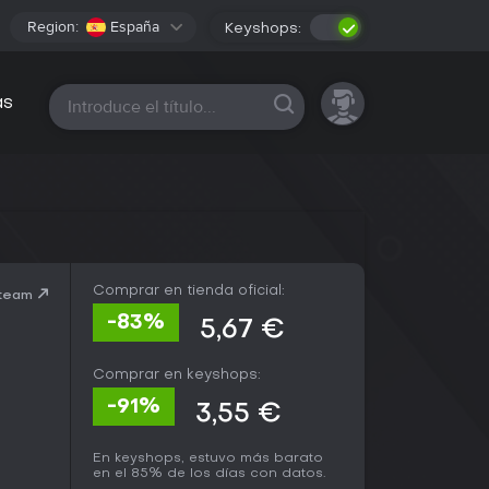
Region:
España
Keyshops:
Todas las plataformas
as
Comprar en tienda oficial:
Steam
-83%
5,67 €
Comprar en keyshops:
-91%
3,55 €
En keyshops, estuvo más barato
en el 85% de los días con datos.