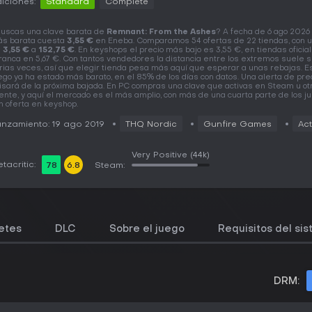
iciones:
Standard
Complete
uscas una clave barata de
Remnant: From the Ashes
? A fecha de 6 ago 2026 
s barata cuesta
3,55 €
en Eneba. Comparamos 54 ofertas de 22 tiendas, con u
e
3,55 €
a
152,75 €
. En keyshops el precio más bajo es 3,55 €, en tiendas oficia
ranca en 5,67 €. Con tantos vendedores la distancia entre los extremos suele 
rias veces, así que elegir tienda pesa más aquí que esperar a unas rebajas. E
ego ya ha estado más barato, en el 85% de los días con datos. Una alerta de prec
isará de la próxima bajada. En PC compras una clave que activas en Steam u ot
iente, y aquí el mercado es el más amplio, con más de una cuarta parte de los j
n oferta en keyshop.
nzamiento: 19 ago 2019
THQ Nordic
Gunfire Games
Act
Very Positive
(44k)
tacritic:
78
6.8
Steam:
etes
DLC
Sobre el juego
Requisitos del si
DRM: