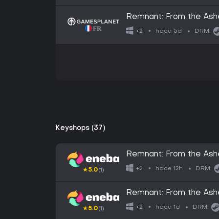
Remnant: From the Ash
hace 5d
+2
DRM:
Keyshops (37)
Remnant: From the As
hace 12h
+2
DRM:
★
5.0
(1)
Remnant: From the As
hace 1d
+2
DRM:
★
5.0
(1)