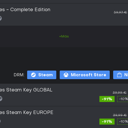
es - Complete Edition
59,97 €
+Más
DRM:
Steam
Microsoft Store
N
hes Steam Key GLOBAL
39,99 €
-91%
-10%
hes Steam Key EUROPE
39,99 €
-91%
-10%