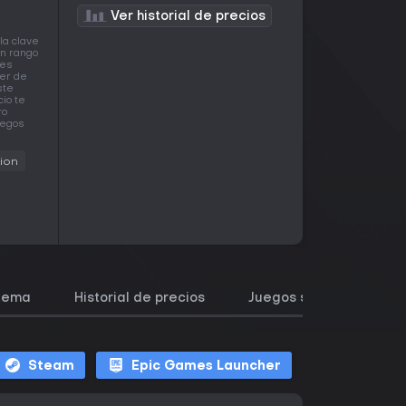
Ver historial de precios
la clave
n rango
les
ser de
ste
io te
ro
uegos
ion
stema
Historial de precios
Juegos similares
Steam
Epic Games Launcher