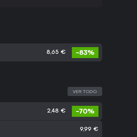
-83%
8,65 €
VER TODO
-70%
2,48 €
9,99 €