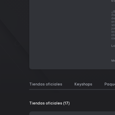
Ed
¿B
má
d
ar
va
ju
av
cl
co
La
Me
Tiendas oficiales
Keyshops
Paqu
Tiendas oficiales (17)