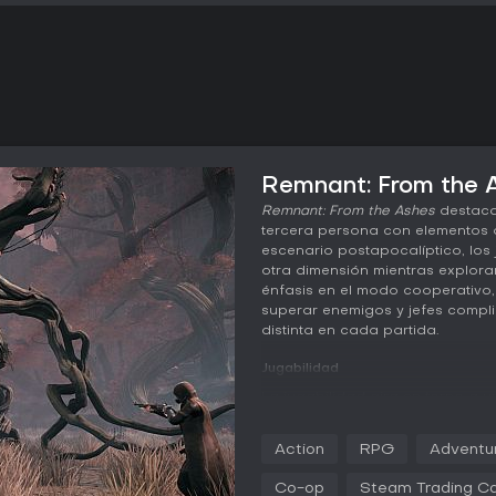
Remnant: From the A
Remnant: From the Ashes
destaca
tercera persona con elementos d
escenario postapocalíptico, lo
otra dimensión mientras exploran
énfasis en el modo cooperativo,
superar enemigos y jefes comp
distinta en cada partida.
Jugabilidad
La jugabilidad gira en torno a 
de supervivencia y progresión 
mejorar armas, armaduras y mod
Action
RPG
Adventu
personalizados en el combate. L
jefes desbloquea rasgos que po
Co-op
Steam Trading C