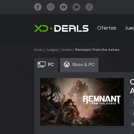
Ofertas
Jue
Inicio
Juegos
Action
Remnant: From the Ashes
PC
Xbox & PC